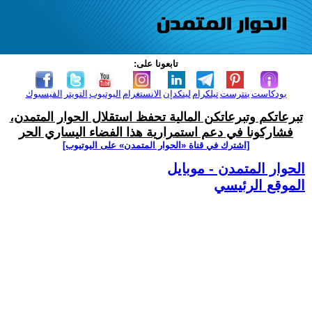
تابعونا على:
بودكاست
بنترست
تيلكرام
لينكدإن
الانستغرام
اليوتيوب
التويتر
الفيسبوك
تبرعاتكم وتبرعاتكن المالية تحفظ استقلال الحوار المتمدن،
فشاركونا في دعم استمرارية هذا الفضاء اليساري الحر
[اشترك في قناة ‫«الحوار المتمدن» على اليوتيوب]
الحوار المتمدن - موبايل
الموقع الرئيسي