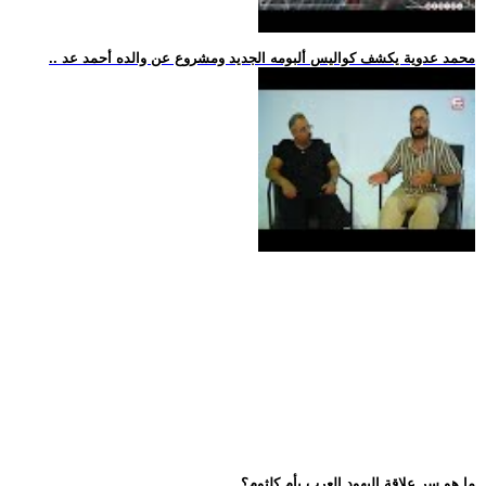
.. محمد عدوية يكشف كواليس ألبومه الجديد ومشروع عن والده أحمد عد
.. ما هو سر علاقة اليهود العرب بأم كلثوم؟