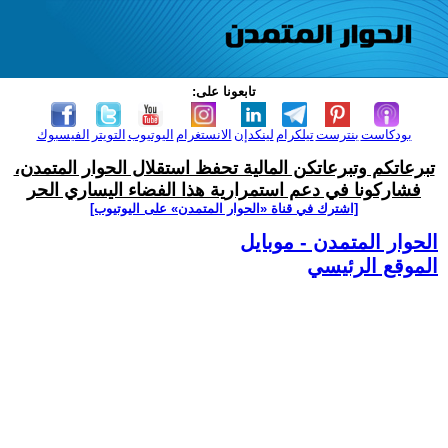
تابعونا على:
بودكاست
بنترست
تيلكرام
لينكدإن
الانستغرام
اليوتيوب
التويتر
الفيسبوك
تبرعاتكم وتبرعاتكن المالية تحفظ استقلال الحوار المتمدن،
فشاركونا في دعم استمرارية هذا الفضاء اليساري الحر
[اشترك في قناة ‫«الحوار المتمدن» على اليوتيوب]
الحوار المتمدن - موبايل
الموقع الرئيسي