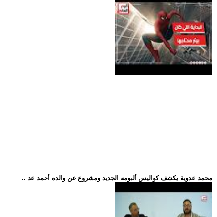
.. محمد عدوية يكشف كواليس ألبومه الجديد ومشروع عن والده أحمد عد