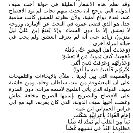
وقد نظم هذه الاشعار القليلة في خولة أخت سيف
الدولة، التي يرجح ان يحدث بينهم تحاب لم يود الافصاح
عنه، لعدة دواع أمنية، ولأن نظرته للعشق كانت سامية
جدا، هو الذي قضى عمره في البحث عن الإمارة، وروحه
لا تعشق إلا ما دون السماء، و(لا يُقنِعُ اِبنَ عَليٍّ نَيلُ
مَنزِلَةٍ)، زيادة على أنه لم يعرف العشق ولم يحب في
حياته امراة أخرى
(وَعَذَلتُ أَهلَ العِشقِ حَتّى ذُقتُهُ
فَعَجِبتُ كَيفَ يَموتُ مَن لا يَعشَقُ
وَعَذَرتُهُم وَعَرَفتُ ذَنبِيَ أَنَّني
عَيَّرتُهُم فَلَقيتُ فيهِ ما لَقوا)
والقصيدة التي بين أيدينا ، ملآى بالإيحاءات والتلميحات
على ان المعشوقة من بيت سلطان وجاه، ومن حاشية
سيف الدولة الذي يأتي التلميح لاسمه مرات، دون القدرة
على الافصاح والتصريح بإسمها الصريح مخافة بطش
وغضب أخيها سيف الدولة، الذي كان يقربه، اليه مع ابي
فراس الحمداني ابن عمه
[هامَ الفُؤادُ بِأَعرابِيَّةٍ سَكَنَت
بَيتاً مِنَ القَلبِ لَم تَمدُد لَهُ طُنُبا
مَظلومَةُ القَدِّ في تَشبيهِهِ غُصُناً