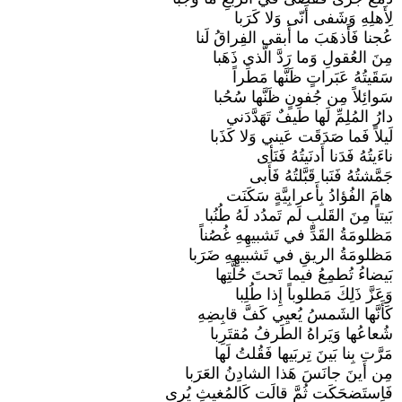
لِأَهلِهِ وَشَفى أَنّى وَلا كَرَبا
عُجنا فَأَذهَبَ ما أَبقى الفِراقُ لَنا
مِنَ العُقولِ وَما رَدَّ الَّذي ذَهَبا
سَقَيتُهُ عَبَراتٍ ظَنَّها مَطَراً
سَوائِلاً مِن جُفونٍ ظَنَّها سُحُبا
دارُ المُلِمِّ لَها طَيفٌ تَهَدَّدَني
لَيلاً فَما صَدَقَت عَيني وَلا كَذَبا
ناءَيتُهُ فَدَنا أَدنَيتُهُ فَنَأى
جَمَّشتُهُ فَنَبا قَبَّلتُهُ فَأَبى
هامَ الفُؤادُ بِأَعرابِيَّةٍ سَكَنَت
بَيتاً مِنَ القَلبِ لَم تَمدُد لَهُ طُنُبا
مَظلومَةُ القَدِّ في تَشبيهِهِ غُصُناً
مَظلومَةُ الريقِ في تَشبيهِهِ ضَرَبا
بَيضاءُ تُطمِعُ فيما تَحتَ حُلَّتِها
وَعَزَّ ذَلِكَ مَطلوباً إِذا طُلِبا
كَأَنَّها الشَمسُ يُعيِي كَفَّ قابِضِهِ
شُعاعُها وَيَراهُ الطَرفُ مُقتَرِبا
مَرَّت بِنا بَينَ تِربَيها فَقُلتُ لَها
مِن أَينَ جانَسَ هَذا الشادِنُ العَرَبا
فَاِستَضحَكَت ثُمَّ قالَت كَالمُغيثِ يُرى