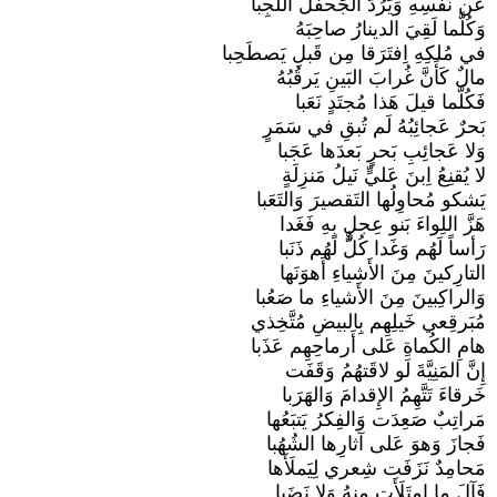
عَن نَفسِهِ وَيَرُدُّ الجَحفَلَ اللَجِبا
وَكُلَّما لَقِيَ الدينارُ صاحِبَهُ
في مُلكِهِ اِفتَرَقا مِن قَبلِ يَصطَحِبا
مالٌ كَأَنَّ غُرابَ البَينِ يَرقُبُهُ
فَكُلَّما قيلَ هَذا مُجتَدٍ نَعَبا
بَحرٌ عَجائِبُهُ لَم تُبقِ في سَمَرٍ
وَلا عَجائِبِ بَحرٍ بَعدَها عَجَبا
لا يُقنِعُ اِبنَ عَليٍّ نَيلُ مَنزِلَةٍ
يَشكو مُحاوِلُها التَقصيرَ وَالتَعَبا
هَزَّ اللِواءَ بَنو عِجلٍ بِهِ فَغَدا
رَأساً لَهُم وَغَدا كُلٌّ لَهُم ذَنَبا
التارِكينَ مِنَ الأَشياءِ أَهوَنَها
وَالراكِبينَ مِنَ الأَشياءِ ما صَعُبا
مُبَرقِعي خَيلِهِم بِالبيضِ مُتَّخِذي
هامِ الكُماةِ عَلى أَرماحِهِم عَذَبا
إِنَّ المَنِيَّةَ لَو لاقَتهُمُ وَقَفَت
خَرقاءَ تَتَّهِمُ الإِقدامَ وَالهَرَبا
مَراتِبٌ صَعِدَت وَالفِكرُ يَتبَعُها
فَجازَ وَهوَ عَلى آثارِها الشُهُبا
مَحامِدٌ نَزَفَت شِعري لِيَملَأَها
فَآلَ ما اِمتَلَأَت مِنهُ وَلا نَضَبا