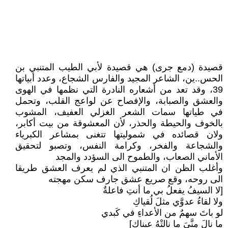
قصيدة (دمع جرى) هي قصيدة لأبي الطيب المتنبي بن
الحس..ين، الشاعر المجيد والفارس الشجاع، وعدد أبياتها
39، وقد تعد من أشعاره النادرة التي نظمها في الهوى
والعشق والصبابة، والإفصاح عن لواعج القلب، وتحمل
في طياتها سمات الشعر الغزلي العفيف، المشوب
بالخوف والحيطة والحذر، لأن المعشوقة من بيت أكابر،
ولان قصائده في شموليتها تتغنى بمشاعر الكبرياء
والشجاعة والفخر، وكرامة النفس، وتصبو لتحقيق
الأماني الصعاب، والطموح الى السؤدد والمجد
وأغلب الظن ان المتنبي الذي لم يعرف العشق طريقا
الى روحه، وقع صريع عشق جارف سكن مهجته
[لا السيفُ يفعلُ بي ما أنتِ فاعلةٌ
ولا لقاءُ عدوَّي مثلَ لُقياكِ
لو باتَ سهمٌ من الأعداءِ في كَبدي
ما نالَ مِنَّيَ ما نالتْهُ عيناكِ]