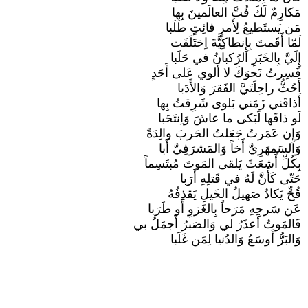
مَكارِمٌ لَكَ فُتَّ العالَمينَ بِها
مَن يَستَطيعُ لِأَمرٍ فائِتٍ طَلَبا
لَمّا أَقَمتَ بِإِنطاكِيَّةَ اِختَلَفَت
إِلَيَّ بِالخَبَرِ الرُكبانُ في حَلَبا
فَسِرتُ نَحوَكَ لا أَلوي عَلى أَحَدٍ
أَحُثُّ راحِلَتَيَّ الفَقرَ وَالأَدَبا
أَذاقَني زَمَني بَلوى شَرِقتُ بِها
لَو ذاقَها لَبَكى ما عاشَ وَاِنتَحَبا
وَإِن عَمَرتُ جَعَلتُ الحَربَ والِدَةً
وَالسَمهَرِيَّ أَخاً وَالمَشرَفِيَّ أَبا
بِكُلِّ أَشعَثَ يَلقى المَوتَ مُبتَسِماً
حَتّى كَأَنَّ لَهُ في قَتلِهِ أَرَبا
قُحٍّ يَكادُ صَهيلُ الخَيلِ يَقذِفُهُ
عَن سَرجِهِ مَرَحاً بِالغَزوِ أَو طَرَبا
فَالمَوتُ أَعذَرُ لي وَالصَبرُ أَجمَلُ بي
وَالبَرُّ أَوسَعُ وَالدُنيا لِمَن غَلَبا