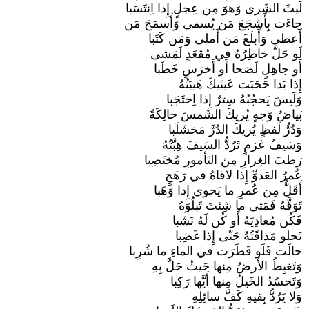
لَيثَ الشَرى وَهوَ مِن عِجلٍ إِذا اِنتَسَبا
جاءَت بِأَشجَعَ مَن يُسمى وَأَسمَحَ مَن
أَعطى وَأَبلَغَ مَن أَملى وَمَن كَتَبا
لَو حَلَّ خاطِرُهُ في مُقعَدٍ لَمَشى
أَو جاهِلٍ لَصَحا أَو أَخرَسٍ خَطَبا
إِذا بَدا حَجَبَت عَينَيكَ هَيبَتُهُ
وَلَيسَ يَحجُبُهُ سِترٌ إِذا اِحتَجَبا
بَياضُ وَجهٍ يُريكَ الشَمسَ حالِكَةً
وَدُرُّ لَفظٍ يُريكَ الدُرَّ مَخشَلَبا
وَسَيفُ عَزمٍ تَرُدُّ السَيفَ هِبَّتُهُ
رَطبَ الغِرارِ مِنَ التَأمورِ مُختَضِبا
عُمرُ العَدوِّ إِذا لاقاهُ في رَهَجٍ
أَقَلُّ مِن عُمرِ ما يَحوي إِذا وَهَبا
تَوَقَّهُ فَمَتى ما شِئتَ تَبلُوَهُ
فَكُن مُعادِيَهُ أَو كُن لَهُ نَشَبا
تَحلو مَذاقَتُهُ حَتّى إِذا غَضِبا
حالَت فَلَو قَطَرَت في الماءِ ما شُرِبا
وَتَغبِطُ الأَرضُ مِنها حَيثُ حَلَّ بِهِ
وَتَحسُدُ الخَيلُ مِنها أَيَّها رَكِبا
وَلا يَرُدُّ بِفيهِ كَفَّ سائِلِهِ