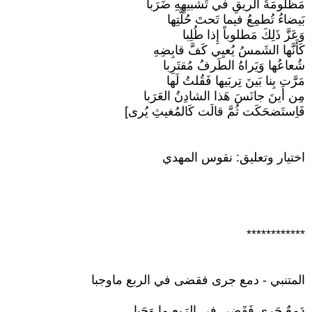
مَظلومَةُ الريقِ في تَشبيهِهِ ضَرَبا
بَيضاءُ تُطمِعُ فيما تَحتَ حُلَّتِها
وَعَزَّ ذَلِكَ مَطلوباً إِذا طُلِبا
كَأَنَّها الشَمسُ يُعيِي كَفَّ قابِضِهِ
شُعاعُها وَيَراهُ الطَرفُ مُقتَرِبا
مَرَّت بِنا بَينَ تِربَيها فَقُلتُ لَها
مِن أَينَ جانَسَ هَذا الشادِنُ العَرَبا
فَاِستَضحَكَت ثُمَّ قالَت كَالمُغيثِ يُرى]
اختيار وتعليق: نقوس المهدي
************
المتنبي - دمع جرى فقضى في الربع ماوجبا
دَمعٌ جَرى فَقَضى في الرَبعِ ما وَجَبا