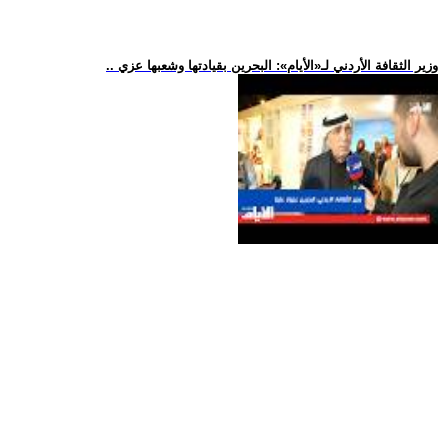
.. وزير الثقافة الأردني لـ«الأيام»: البحرين بقيادتها وشعبها عزي