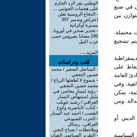
الوطني يقر الرد الحازم
ن في صنع
على هجمات الحوثيي ...
-
الدفاع الروسية تعلن
وازن بين
اعتراض وتدمير 397
مسيرة أوكرانية
-
تحذير صحي في أوروبا..
ت محتملة.
240 مصابا بفيروس حمى
يتم تشجيع
غرب النيل
المزيد.....
يمقراطية
كتب ودراسات
حفاظ على
-
المناضل الصغير / محمد
حسين النجفي
ادئ العامة
-
شموع لا تُطفئها الرياح /
ائفية. وفي
محمد حسين النجفي
-
رؤية ليسارٍ معاصر: في
مة، يمكن
سُبل استنهاض اليسار
دالة. ومن
العراقي / رشيد غويلب
-
كتاب: الناصرية وكوخ
القصب / احمد عبد الستار
لديني أو
-
الحزب الشيوعي
العراقي.. رسائل
وملاحظات / صباح كنجي
 السياسية
-
التقرير السياسي الصادر