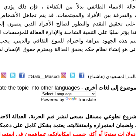
لة الانتماء الطائفي بدلاً من الكفاءة ، فإن ذلك يؤدي إ
 والتفرقة بين الأفراد والمجتمعات. قد يتم تجاهل الأشخاص
على تحقيق التقدم والتطور لصالح الأفراد الذين ينتمون إل
ا يؤثر سلبًا على التنمية الشاملة والإدارة الفعالة للمؤسسات ا
تم هذه الجهود بنزاهة واحترام للتنوع الثقافي والديني. يج
ائي هو إنشاء نظام حكم يحقق العدالة ويحترم حقوق الإنسان لج
الب_المسعودي (هاشتاغ)
Galb__Masudi#
موضوع إلى لغات أخرى -
ate the topic into other languages
Powered by
Translate
شروع تطوعي مستقل يسعى لنشر قيم الحرية، العدالة الاجتم
. ولضمان استمراره واستقلاليته، يعتمد بشكل كامل على دعمك
دعمكم بمبلغ 10 دولارات سنويًا أو أكثر حسب إمكانياتكم، تساهمون في استم