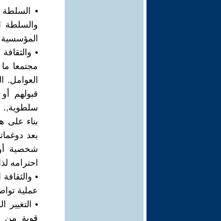
• السلطة ت
والسلطة ا
المؤسسية 
• والثقافة
مجتمعا ما ع
العوامل. ا
قبولهم أو
سلطوية,.
بناء على ه
بعد دوغما
شخصية أول
احترامه لذ
• والثقافة
عملية تواصل
• التغيير
قوية من 