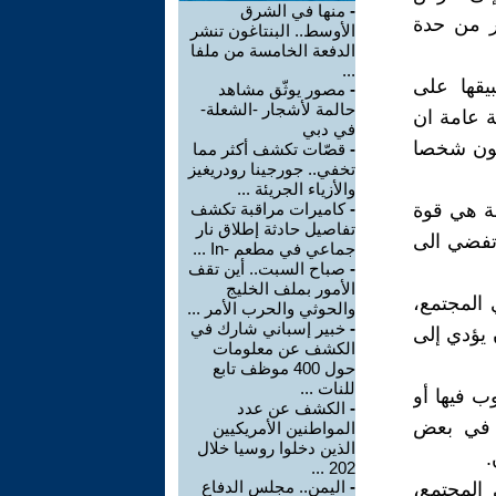
-
منها في الشرق
ر من حدة
الأوسط.. البنتاغون تنشر
الدفعة الخامسة من ملفا
...
يقها على
-
مصور يوثّق مشاهد
حالمة لأشجار -الشعلة-
 عامة ان
في دبي
يكون شخصا
-
قصّات تكشف أكثر مما
تخفي.. جورجينا رودريغيز
والأزياء الجريئة ...
طة هي قوة
-
كاميرات مراقبة تكشف
تفاصيل حادثة إطلاق نار
اتفضي الى
جماعي في مطعم -In ...
-
صباح السبت.. أين تقف
الأمور بملف الخليج
المجتمع،
والحوثي والحرب الأمر ...
-
خبير إسباني شارك في
 يؤدي إلى
الكشف عن معلومات
حول 400 موظف تابع
للنات ...
ب فيها أو
-
الكشف عن عدد
ي في بعض
المواطنين الأمريكيين
الذين دخلوا روسيا خلال
.
202 ...
-
اليمن.. مجلس الدفاع
المجتمع،