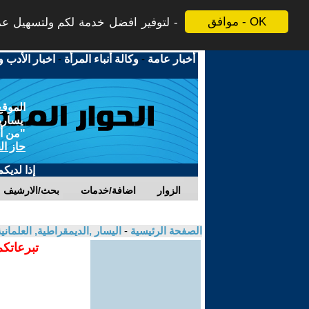
موافق - OK
لتوفير افضل خدمة لكم ولتسهيل عملي
أخبار عامة
-
وكالة أنباء المرأة
-
اخبار الأدب و
الموقع
يسارية
"من أج
حاز ال
إذا لديك
الزوار
اضافة/خدمات
بحث/الارشيف
الصفحة الرئيسية
-
اليسار ,الديمقراطية, العلمان
تبرعاتكم