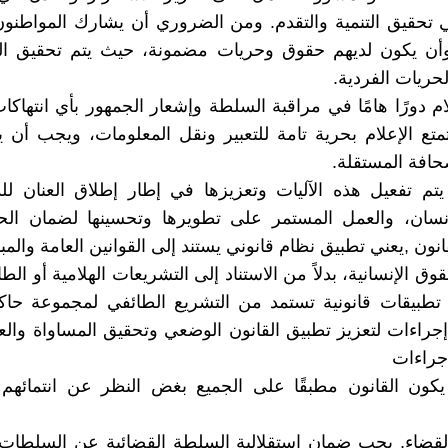
 تحقيق التنمية والتقدم. ومن الضروري أن يشارك المواطنو
وأن يكون لديهم حقوق وحريات مضمونة، حيث يتم تحقيق الت
حريات الفردية.
ام دورًا هامًا في مراقبة السلطة وإشعار الجمهور بأي انتهاكا
تع الإعلام بحرية تامة للتعبير ونقل المعلومات، ويجب أن 
حافة المستقلة.
م تفعيل هذه الآليات وتعزيزها في إطار إطلاق العنان للد
نسان، والعمل المستمر على تطويرها وتحسينها لضمان ال
انون ,يعني تطبيق نظام قانوني يستند إلى القوانين العامة والمب
وق الإنسانية، بدلاً من الاستناد إلى التشريعات الهلامية أو الط
 تطبيقات قانونية تستمد من التشريع الطائفي لمجموعة حاك
إجراءات لتعزيز تطبيق القانون الوضعي وتحقيق المساواة والع
إجراءات
كون القانون مطبقًا على الجميع بغض النظر عن انتمائهم ا
القضاء, يجب ضمان استقلالية السلطة القضائية عن السلطات