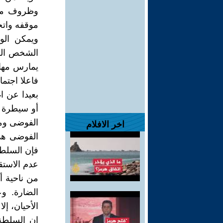
وظروف ملا
موقفه واتج
ويمكن الو
الشخص الر
يمارس مهام
فاعلا اجتما
بعيدا عن ا
أو سيطرة ت
الفوضى ومن
اخر الافلام
الفوضى هي
فإن السلطة
عدم الاستق
من ناحية أ
الضارة. و
الأحيان، إل
إن السلطة 