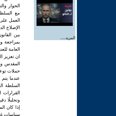
الحوار وال
مع السلطة
العمل على 
الإصلاح ال
بين القان
المزيد.....
بمراجعة وت
العامة للعد
ان تعزيز ا
المقدس وضر
حملات توعية
عندما يتم 
السلطة الق
القرارات ال
وتحليلًا دق
إذا كان ال
سياسات غير