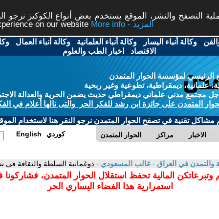
ة التصفح والنشر، الموقع يستخدم بعض أنواع الكوكيز نرجو النق
More info - المزيد
experience on our website
الفن
-
وكالة أنباء اليسار
-
وكالة أنباء العلمانية
-
وكالة أنباء العمال
-
وكا
الاقتصاد
-
اخبار الطب والعلوم
 الرئيسي لمؤسسة الحوار المتمدن
، علمانية، ديمقراطية، تطوعية وغير ربحية
ل مجتمع مدني علماني ديمقراطي حديث يضمن الحرية والعدالة الاجتم
حوار المتمدن على جائزة ابن رشد للفكر الحر والتى نالها أعلام في الفك
م مشاكل تقنية في تصفح الحوار المتمدن نرجو النقر هنا لاستخدام الموقع
كوردي
English
الاخبار
مراكز
الحوار المتمدن
ية والتمدن في العراق
-
غالب المسعودي
- دوغماتية السلطة والثقافة في ت
 وتبرعاتكن المالية تحفظ استقلال الحوار المتمدن، فشاركونا 
استمرارية هذا الفضاء اليساري الحر