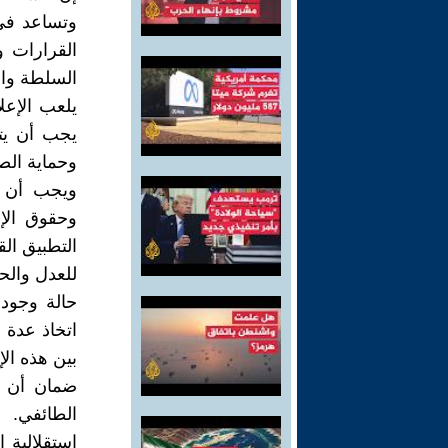
وتساعد في
القرارات 
السلطة وال
يلعب الإعل
يجب أن يتم
وحماية الص
ويجب أن يت
وحقوق الإ
التطبيق الق
للعدل والحق
حالة وجود
اتخاذ عدة 
بين هذه ال
ضمان أن ي
الطائفي.
استقلالية 