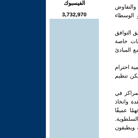
الفيسبوك
 والتفاوض
3,732,970
 الوسطاء
ق التوافق
سات خاصة
ع المبادئ
ية احترام
مكن تنظيم
لمراكز في
ة واتخاذ
ًا عميقًا
 السلطوية.
ة ويطبقون