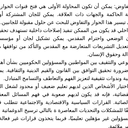
تفاوض: يمكن أن تكون المحاولة الأولى هي فتح قنوات الحوار
 الحاكمة والجهات ذات العلاقة. يمكن للجان المشتركة أو
تيسير هذا الحوار والتفاوض للبحث عن حلول مقبولة للجانبين.
داخلي قد يكون من الممكن تنفيذ إصلاحات داخلية تستهدف تحقي
ون الوضعي واحترام المقدس. يمكن تشكيل لجان أو مؤس
عديل التشريعات المتعارضة مع المقدس والتأكد من توافقها م
الة وحقوق الإنسان.
لوعي والتثقيف بين المواطنين والمسؤولين الحكوميين بشأن أهم
ورة تحقيق التوافق بين القانون والقيم الدينية والثقافية. ي
 وندوات تثقيفية لتعزيز الفهم والتعاطف والتسامح المتبادل.
اختيار الأشخاص الذين لديهم تعليم ضعيف أو محدود لشغل ا
ضائية، فإنه قد يكون لديهم صعوبة في فهم المسائل المعقد
صائبة. القرارات السياسية والاقتصادية والاجتماعية تتطلب فهم
يقًا للمشكلات والتحديات المعاصرة ة بالتالي ترسيخ الدوغماتية
مسؤولين غير مؤهلين تعليميًا، فربما يتخذون قرارات غير فعال
 ملائمة.