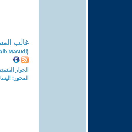
غالب الم
(Galb Masudi)
الحوار المتمدن-العدد: 7750 - 23
المحور: اليسار