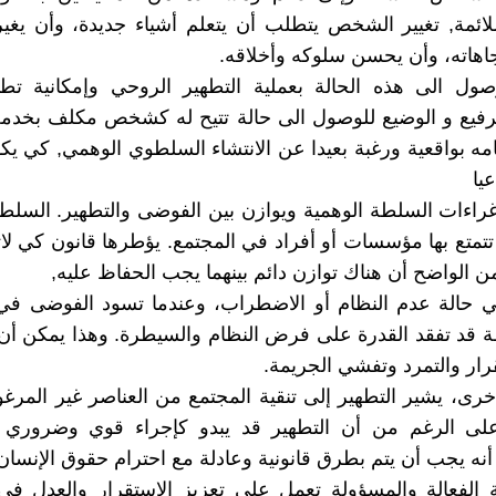
ئمة, تغيير الشخص يتطلب أن يتعلم أشياء جديدة، وأن يغي
اهاته، وأن يحسن سلوكه وأخلاقه.
صول الى هذه الحالة بعملية التطهير الروحي وإمكانية تطب
فيع و الوضيع للوصول الى حالة تتيح له كشخص مكلف بخدمة
ه بواقعية ورغبة بعيدا عن الانتشاء السلطوي الوهمي, كي 
عيا
غراءات السلطة الوهمية ويوازن بين الفوضى والتطهير. السل
تمتع بها مؤسسات أو أفراد في المجتمع. يؤطرها قانون كي ل
 الواضح أن هناك توازن دائم بينهما يجب الحفاظ عليه,
 حالة عدم النظام أو الاضطراب، وعندما تسود الفوضى في 
 قد تفقد القدرة على فرض النظام والسيطرة. وهذا يمكن أن
رار والتمرد وتفشي الجريمة.
خرى، يشير التطهير إلى تنقية المجتمع من العناصر غير المرغو
على الرغم من أن التطهير قد يبدو كإجراء قوي وضرور
ا أنه يجب أن يتم بطرق قانونية وعادلة مع احترام حقوق الإنسان
الفعالة والمسؤولة تعمل على تعزيز الاستقرار والعدل في 