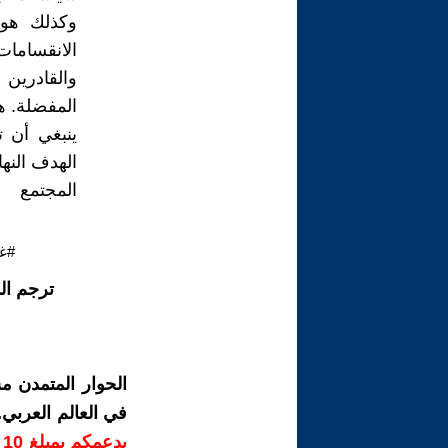
وكذلك هوحا
الانقسامات
والقادرين 
المفضلة. هذ
ينبغي أن ت
الهدف النه
المجتمع
#غ
ترجم ال
الحوار المتمدن م
في العالم العربي
ب