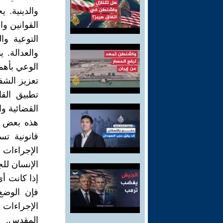
والدينية. 
القوانين وا
التوعية وا
والعدالة. 
الوعي بأهم
تعزيز الشف
تطبيق الق
القضائية وال
هذه بعض ال
قانونية ت
الإجراءات
الإنسان للج
إذا كانت أي
فإن الوضع 
الإجراءات 
المقدس.