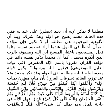
منطقيا لا يمكن لإله أن يعبد (يصلي) على عبد له ففي
هذه الحالة محمد يصبح هو الإله وهذا شرك. وبما أن
الألوهية التوحيدية هي مطلقة أو لا تكون فإن مؤلف
القرآن أخطأ في القول عندما أراد تعظيم نفسه مثلما
فعل المسيحيون باعتبار المسيح ابن الله ويصفونه بالرب
الذي أنكره محمد . كما أن محمدا يذكر نفسه دائما في
مؤلفه القرآن مقرونا باسم الإله المفترض (في غياب
الدليل الموضوعي) فيقول "الله ورسوله" ليكون قوله
مقدسا وله قابلية مطلقة لدى العوام وقد ذكر محمد مثلا
عند توزيع الغنائم (سرقات الغزو ) بأن منابه مقترن بمناب
الإله" وَاعْلَمُوا أَنَّمَا غَنِمْتُمْ مِنْ شَيْءٍ فَأَنَّ لِلَّهِ خُمُسَهُ
وَلِلرَّسُولِ وَلِذِي الْقُرْبَى وَالْيَتَامَى وَالْمَسَاكِينِ وَابْنِ السَّبِيلِ
إِنْ كُنْتُمْ آمَنْتُمْ بِاللَّهِ وَمَا أَنْزَلْنَا عَلَى عَبْدِنَا يَوْمَ الْفُرْقَانِ يَوْمَ
الْتَقَى الْجَمْعَانِ وَاللَّهُ عَلَى كُلِّ شَيْءٍ قَدِيرٌ" فهل الإله في
حاجة للمال وهو يملك كل شيء؟"لِلَّهِ مُلْكُ ٱلسَّمَٰوَٰتِ