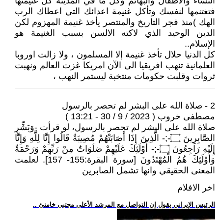
النساء والاطفال والبهائم وكل ما في المدينة كل غنيمتها
فتغتنمها لنفسك وتأكل غنيمة اعدائك التي اعطاك الرب
الهك )منذ فجر التاريخ والمنتصر يأخذ غنيمة المهزوم لكن
الدين الوحيد الذي لاكته الالسن بسبب الغنيمة هو
الإسلام..
‏كل الدنيا حلال تأخذ غنيمة إلا المسلمون ، ولا زالت اوروبا
العلمانية تنهب افريقيا الى الآن امريكا غزت العالم ونهبت
ثروات وقلبت حكومات منتخبة ليستمر النهب ،
2 - صلاة الله على البشر لم تحصر بالرسول
مصطفى خروب ( 2023 / 9 / 30 - 13:21 )
صلاة الله على البشر لم تحصر بالرسول، لو قرأت -وَبَشِّرِ
الصَّابِرِينَ ۝-;- الَّذِينَ إِذَا أَصَابَتْهُمْ مُصِيبَةٌ قَالُوا إِنَّا لِلَّهِ وَإِنَّا
إِلَيْهِ رَاجِعُونَ ۝-;- أُوْلَئِكَ عَلَيْهِمْ صَلَوَاتٌ مِنْ رَبِّهِمْ وَرَحْمَةٌ
وَأُوْلَئِكَ هُمُ الْمُهْتَدُونَ [سورة البقرة:155- 157]. لعلمت
المعنى الحقيقي وانها تشمل الصابرين
اخر الافلام
.. الرئيس الإيراني يقول إن التواصل مع المرشد الأعلى مجتبى خامنئ