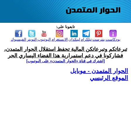
تابعونا على:
بودكاست
بنترست
تيلكرام
لينكدإن
الانستغرام
اليوتيوب
التويتر
الفيسبوك
تبرعاتكم وتبرعاتكن المالية تحفظ استقلال الحوار المتمدن،
فشاركونا في دعم استمرارية هذا الفضاء اليساري الحر
[اشترك في قناة ‫«الحوار المتمدن» على اليوتيوب]
الحوار المتمدن - موبايل
الموقع الرئيسي