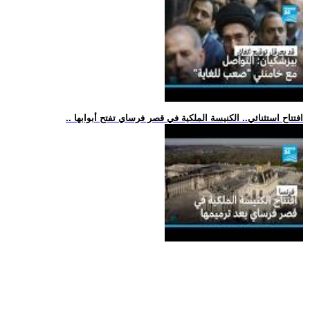
.. افتتاح استثنائي.. الكنيسة الملكية في قصر فرساي تفتح أبوابها