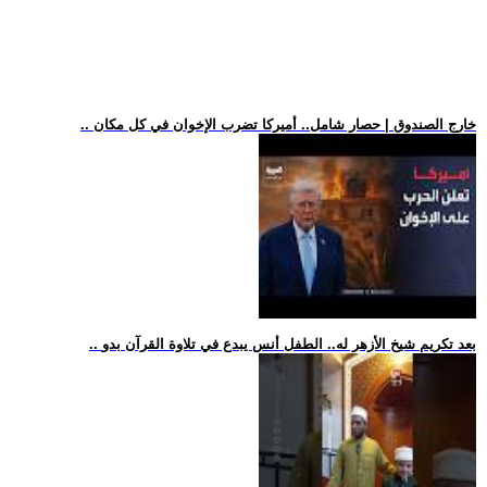
.. خارج الصندوق | حصار شامل.. أميركا تضرب الإخوان في كل مكان
.. بعد تكريم شيخ الأزهر له.. الطفل أنس يبدع في تلاوة القرآن بدو