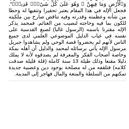
وَٱلْأَرْضِ وَمَا فِيهِنَّ ۚ وَهُوَ عَلَىٰ كُلِّ شَىْءٍۢ قَدِيرٌۢ".
فجعل الإله في هذا المقام يعتبر تحقيرا وتتفيها له وحطا
من شأنه وعظمته وقدرته وفيه تناقض صارخ بين ملكيته
للكون بما فيه وحاجته لنصيب من الغنائم. فمحمد يذكر
الإله مقترنا باسمه (الرسول غالبا) لصبغ القدسية على
نفسه في غياب الدليل الموضوعي العلمي لدى جميع
الناس لأنهم لم يحضروا قصة الوحي ولم يشاهدوا جبريل
مرسول الإله يأتي برسائله لمحمد والدليل أن أهله بمكة
وخاصة أصحاب الفكر والمعرفة لم يصدقوه لأنه لا يملك
دليلا مقنعا وذلك طيلة 13 سنة كاملة (قلة قليلة صدقت
كلامه) فتلقفه من له مصلحة بوجود دين وعصبية جديدة
تمكنهم من السلطة والمتعة والمال فهاجر إلى المدينة.