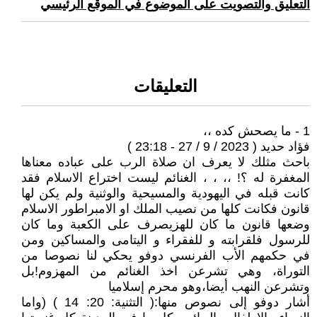
التعليق والتصويت على الموضوع في الموقع الرئيسي
التعليقات
1 - ما يصحش كده ،،
فؤاد حديد ( 2023 / 9 / 27 - 23:18 )
باحث مثلك لا يعرف ان صلاة الرب على عباده معناها
المغفرة له ؟! ،، ، ، الغنائم ليست اختراع الاسلام فقد
كانت قبله في اليهودية والمسيحية والوثنية ولم يكن لها
قانون فكانت كلها من نصيب الملك او الامبراطور الاسلام
وضعها قانون ما كان للهزيصرف على الكعبة وما كان
للرسول فلقرابته و للفقراء و اليتامى والمساكين ومن
في حكمهم الأب الفرنسي دوفو يحكي لنا نصوصا من
التوراة، وهي تشرعن اخذ الغنائم من المهزوم!بل
وتشرعن النهب أيضا،وهو محرم إسلاميا
‏أشار دوفو إلى نصوص منها:‏( التثنية: 20: 14 ) (واما