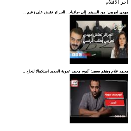
اخر الافلام
.. مهدي لعريبي: من السينما إلى -مافيا-... الجزائر تقبض على زعيم
.. محمد علام وهيثم سعيد: ألبوم محمد عدوية الجديد استكمالا لنجاح