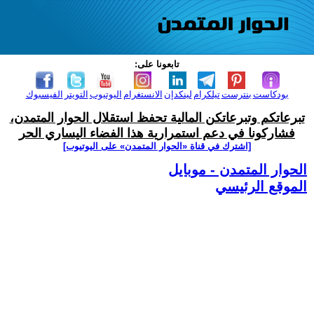
تابعونا على:
بودكاست
بنترست
تيلكرام
لينكدإن
الانستغرام
اليوتيوب
التويتر
الفيسبوك
تبرعاتكم وتبرعاتكن المالية تحفظ استقلال الحوار المتمدن،
فشاركونا في دعم استمرارية هذا الفضاء اليساري الحر
[اشترك في قناة ‫«الحوار المتمدن» على اليوتيوب]
الحوار المتمدن - موبايل
الموقع الرئيسي