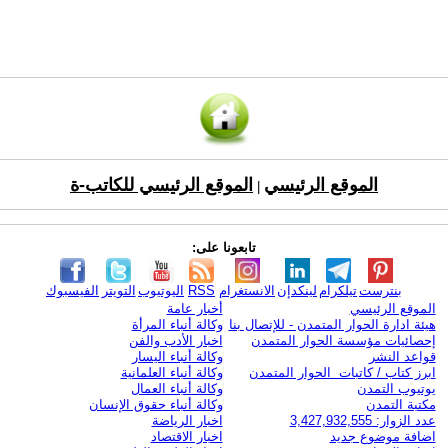
الموقع الرئيسي
الموقع الرئيسي للكاتب-ة
|
تابعونا على:
بنترست
تيلكرام
لينكدإن
الانستغرام
RSS
اليوتيوب
التويتر
الفيسبوك
الموقع الرئيسي
أخبار عامة
هيئة ادارة الحوار المتمدن - للإتصال بنا
وكالة أنباء المرأة
إحصائيات مؤسسة الحوار المتمدن
اخبار الأدب والفن
قواعد النشر
وكالة أنباء اليسار
ابرز كتاب / كاتبات الحوار المتمدن
وكالة أنباء العلمانية
يوتيوب التمدن
وكالة أنباء العمال
مكتبة التمدن
وكالة أنباء حقوق الإنسان
عدد الزوار: 3,427,932,555
اخبار الرياضة
اضافة موضوع جديد
اخبار الاقتصاد