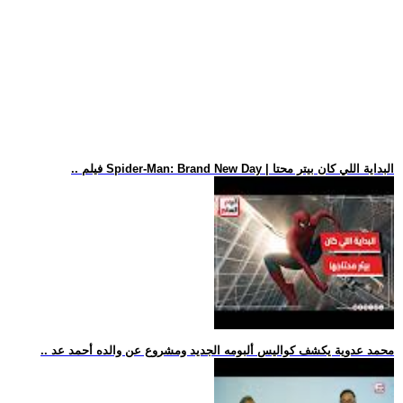
.. فيلم Spider-Man: Brand New Day | البداية اللي كان بيتر محتا
.. محمد عدوية يكشف كواليس ألبومه الجديد ومشروع عن والده أحمد عد