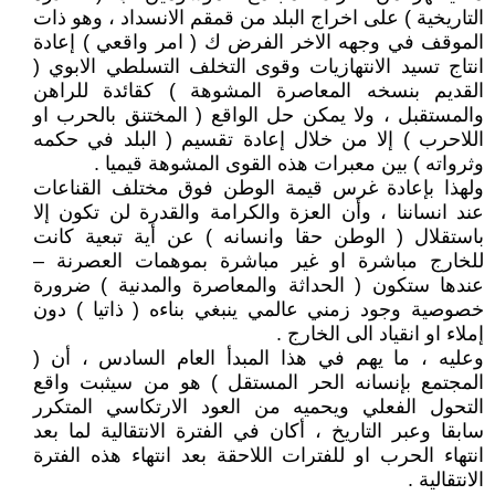
التاريخية ) على اخراج البلد من قمقم الانسداد ، وهو ذات
الموقف في وجهه الاخر الفرض ك ( امر واقعي ) إعادة
انتاج تسيد الانتهازيات وقوى التخلف التسلطي الابوي (
القديم بنسخه المعاصرة المشوهة ) كقائدة للراهن
والمستقبل ، ولا يمكن حل الواقع ( المختنق بالحرب او
اللاحرب ) إلا من خلال إعادة تقسيم ( البلد في حكمه
وثرواته ) بين معبرات هذه القوى المشوهة قيميا .
ولهذا بإعادة غرس قيمة الوطن فوق مختلف القناعات
عند انساننا ، وأن العزة والكرامة والقدرة لن تكون إلا
باستقلال ( الوطن حقا وانسانه ) عن أية تبعية كانت
للخارج مباشرة او غير مباشرة بموهمات العصرنة –
عندها ستكون ( الحداثة والمعاصرة والمدنية ) ضرورة
خصوصية وجود زمني عالمي ينبغي بناءه ( ذاتيا ) دون
إملاء او انقياد الى الخارج .
وعليه ، ما يهم في هذا المبدأ العام السادس ، أن (
المجتمع بإنسانه الحر المستقل ) هو من سيثبت واقع
التحول الفعلي ويحميه من العود الارتكاسي المتكرر
سابقا وعبر التاريخ ، أكان في الفترة الانتقالية لما بعد
انتهاء الحرب او للفترات اللاحقة بعد انتهاء هذه الفترة
الانتقالية .