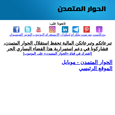
تابعونا على:
بودكاست
بنترست
تيلكرام
لينكدإن
الانستغرام
اليوتيوب
التويتر
الفيسبوك
تبرعاتكم وتبرعاتكن المالية تحفظ استقلال الحوار المتمدن،
فشاركونا في دعم استمرارية هذا الفضاء اليساري الحر
[اشترك في قناة ‫«الحوار المتمدن» على اليوتيوب]
الحوار المتمدن - موبايل
الموقع الرئيسي