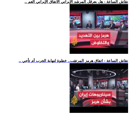
.. نقاش الساعة - هل يعرقل المرشد الإيراني الاتفاق الإيراني العم
.. نقاش الساعة - اتفاق هرمز المرتقب.. خطوة لنهاية الحرب أم تأجي