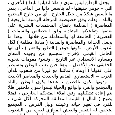
. يجعل الوطن ليس سوى ( ظلا انقياديا تابعا ) للأخرى ،
التي – جوهر حقيقتها - لم يتأسس ذاتيا من الداخل ، بقدر
ما تأسس شكلا من خلال الخارج ، أي من خارج المجتمع
والبلد ، وذلك وفق خصوصية المرحلة الزمنية التاريخية (
المعاصرة ) المعلمة بانفتاح المجتمعات البشرية على
بعضها وتفاعلاتها المتبادلة وفق الخصائص والسمات (
العصرية ) الجامعة لها والمتعاملة من خلالها – وهذا ما
يجعل الحداثة والمعاصرة والمدنية ( مبادئا مطلقة ) لكل
شعوب الأرض ، بكونها جوهر ( التطور والتغير ) ، أي انها
الحامل القيمي لإخراج المجتمع عن وجوده المعاق
ومساره الانسدادي عبر التاريخ ، ونشوء مقومات لتحوله
الحقيقي نحو الأفضل – وهنا حين يغيب الوطن وتسيطر
على عقولنا ( أوهام ) تماثلنا مع غيرنا من شعوب بلدان
الغرب – الاستعماري القديم والحديث والمعاصر الاحدث
– ودونها نكون ناقصين ، عندها يكون الوطن والبلد
والمجتمع والفرد والواقع والحياة ليسوا سوى ملحقين ظلا
يتم إعادة تشكيلهم وفق املاء المتحكم الخارجي ، فمثلا
يصبح ( المال ) القيمة المطلقة المحركة لكل شيء ،
للفرد في تغيير حياته وعيشه ونيل الفرص ، المجتمع
ليتحقق له التغيير والعيش الموازي لغيره من الشعوب