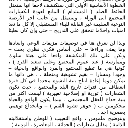
الخطوة الأساسية الأولى التي سنكتشف لاحقا انها ستمثل
الحائط الصلد ( المستدام ) المانع لعودة انكسارات
المجتمع الى الوراء ، وستمثل من جانب اخر الأرضية
النوعية السليمة غير القابلة للبناء المستقبلي إلا كل ما تعد
امنيات واحلاما تتحقق على التدريج – حتى وإن كان بطيئا
.
ولذا لن نغرق هنا في توصيفات مزيفات الوعي وابعادها
وما يقف وراءها – على أساس فكري نظري بحت –
ولكن على تلك المنكشفة واقعا على هيئة سلوك
وممارسة ( عند عموم المجتمع وعلى صعيد الفرد ) ،
كونها هي ما تطبع المجتمع والفرد والواقع والحياة –
وجودا ومسارا – بقيم تشوهية ومنحلة . . هي ذاتها ما
تمكن دوما إعادة انتاج بنية التشوه مجددا في كل فترة
انعطاف من فترات تاريخ البلد والمجتمع ، حيث تكون
الشعارات ( ثورية او إصلاحية تغييرية ) ليست اكثر من
بنية خداع للعقل المجتمعي ، بينما يكون الواقع والحياة
محكومين ب ( جوهر تشوه القيم ) – وبانخداع توهمي
بعصرية اجد .
وبتوضيح ملموس ، واقع التغييب ( للوطن واستقلاليته
الذاتية ) مقابل شعارات ( الحداثة ، المعاصرة ، المدنية ) .