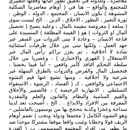
معاصرة ، وللدولة في تحقيق تطور آلياتها وفعلها التغييري
للمجتمع والواقع – هنا في ( أوهام معاصرتنا الشكلية
المشوهة ) يكون الانسان ، المجتمع ، الدولة ، الوطن ،
ثورة التغيير ، التطور ، الاخلاق ، الدين . . الخ ليست سوى
( سلعة ) معروضة مقيمة بالمال ، وعليه يصبح ( تحصيل
المال او الثروات ) هو ( القيمة المطلقة ) المتسيدة على
قناعة الانسان – وعادة لا تبنى الثروات من الصفر عبر
جهد العمل ، ولكنها تبنى من خلال ظرفيات استثنائية
شاذة لا أخلاقية ، ثم يعزز تراكم رأس المال عبر
الاستغلال ( القهري والاختياري ) ، وعصريا من خلال
سلطة التحكم النافذ كأمر واقعي – أما فيما يخصنا ،
فتحصيل المال والفرص والثروات بالطرق السهلة غير
شرعية ولا أخلاقية ، ومنها تشيع عنها قيم التشوه
الاجتماعي والواقعي ، ك ( الفساد ، الرشوة ، الاستقواء
التسلطي ، الانتهازية الرخيصة ) ، فالضمير والأخلاق
والقيم السامية والنظام والقانون والعلم والمقدرة
المفرقة بين الافراد والابداع . . الخ ، أصبحت تعد لدينا
سذاجة وعجزا وكذبة يتحجج بها من يوسمون بالفاشلين –
وهو التشوه الكامل ( مجتمعا ودولة ونخب ) تعمم أوهام
الزيف قولا وخطابا وتثبت واقعا موقفا مشتركا موحدا ضد
ما يظهر من افراد المجتمع الموسومين ب ( القدرة