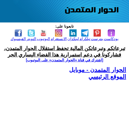
تابعونا على:
بودكاست
بنترست
تيلكرام
لينكدإن
الانستغرام
اليوتيوب
التويتر
الفيسبوك
تبرعاتكم وتبرعاتكن المالية تحفظ استقلال الحوار المتمدن،
فشاركونا في دعم استمرارية هذا الفضاء اليساري الحر
[اشترك في قناة ‫«الحوار المتمدن» على اليوتيوب]
الحوار المتمدن - موبايل
الموقع الرئيسي