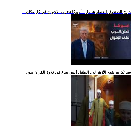
.. خارج الصندوق | حصار شامل.. أميركا تضرب الإخوان في كل مكان
.. بعد تكريم شيخ الأزهر له.. الطفل أنس يبدع في تلاوة القرآن بدو