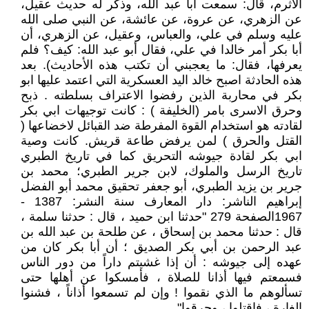
الأثرم، قال: سمعت أبا عبد الله، وذكر له حديث عقيل،
عن الزهري، عن عروة، عن عائشة، عن النبي صلى الله
عليه وسلم في علي، والعباس، وعقيل، عن الزهري، أن
أبا بكر أمر خالدا في علي، فقال أبو عبد الله: كيف؟ فلم
يعرفها، فقال: ما يعجبني أن تكتب هذه الأحاديث). بعد
هذه الحادثة اصبح خالد اليد العسكرية التي اعتمد عليها ابو
بكر في محاربة الذين رفضوا الاعتراف بسلطته . ذبح
وحرق الاسرى بامر (الخليفة ) : كانت توجيهات ابي بكر
لقادته هو استخدام القوة المفرطة ضد القبائل لاخضاعها (
القتل والحرق ) لمن يرفض طاعة قريش. كانت وصية
ابي بكر لقادة جيوشه التحريق كما في تاريخ الطبري
تاريخ الرسل والملوك، لابن جرير الطبري؛ محمد بن
جرير بن يزيد الطبري، أبو جعفر تحقيق محمد أبو الفضل
إبراهيم الناشر: دار المعارف سنة النشر: 1387 -
1967الصفحة 279 "حدثنا ابن حميد ، قال : حدثنا سلمة ،
قال : حدثنا محمد بن إسحاق ، عن طلحة بن عبد الله بن
عبد الرحمن بن أبي بكر الصديق ؛ أن أبا بكر كان من
عهده إلى جيوشه : أن إذا غشيتم داراً من دور الناس
فسمعتم فيها أذانا للصلاة ، فأمسكوا عن أهلها حتى
تسألوهم ما الذي نقموا ! وإن لم تسمعوا أذاناً ، فشنوا
الغارة ، فاقتلوا ، وحرقوا" .