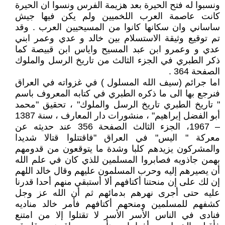
ونسبوا له فتح الحيرة بعد هزيمة الفرس ونسوا ان الحيرة
كانت عاصمة العرب اللخميين ولم يكن فيها جيش
ساساني وان سكانها كانوا من المسيحيين العرب . وقد
تم توقيع وثيقة الاستسلام بين خالد و عدي وعمر ابني
عدي و وعمرو ابن عبد المسيح واياس ابن قبيصة كما
ذكر الطبري في الجزء الثالث من تاريخ الرسل والملوك
الصفحة 364 .
اما جرائم (سيف الله المسلول ) في غزواته في العراق
فنرجع بها الى ما ذكره الطبري في كتابه المعروف باسم
" تاريخ الطبري تاريخ الرسل والملوك" ، تحقيق "محمد
أبو الفضل إبراهيم" ، منشورات دار المعارف ، سنة 1387
– 1967، الجزء الثالث الصفحة 356 عند حديثه عن
معركة " اليس" في العراق "فاقتتلوا قتالا شديدا
والمشركون يزيدهم كلبا وشدة ما يتوقعون من قدومهم
بهمن جاذويه فصابروا المسلمين للذي كان في علم الله
أن يصيرهم إليه وحرب المسلمون عليهم وقال خالد اللهم
إن لك على إن منحتنا أكتافهم ألا أستبقي منهم أحدا قدرنا
عليه حتى أجرى نهرهم بدمائهم ثم أن الله عز وجل
كشفهم للمسلمين ومنحهم أكتافهم فأمر خالد مناديه
فنادى في الناس الأسر الأسر لا تقتلوا إلا من امتنع