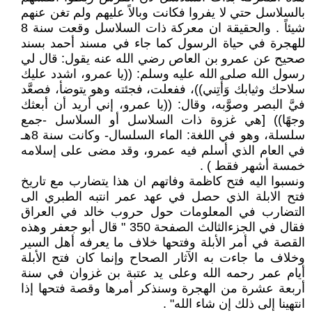
بالسلاسل حتي لا يفروا فكانت وبالاً عليهم ولم تغن عنهم
شيئاً . والحقيقة ان معركة ذات السلاسل وقعت سنة 8
للهجرة في حياة الرسول كما جاء في مسند أحمد بسند
صحيح عن عمرو بن العاص رضي الله عنه يقول: قال لي
رسول الله صلى الله عليه وسلم: ((يا عمرو، اشدد عليك
سلاحك وثيابك وَأْتِني))، ففعلت، فجئته وهو يتوضأ، فصعَّد
فيَّ البصر وصوَّبه، وقال: ((يا عمرو، إني أريد أن أبعثك
وجهًا)) [هي غزوة ذات السلاسل أو السلاسل -جمع
سلسلة، وهو في اللغة: الماء السلسال- وكانت سنة 8هـ
في العام الذي أسلم فيه عمرو، وقد مضى على إسلامه
خمسة أشهر فقط ) .
ونسبوا اليه فتح كاظمة وفاتهم ان هذا يتضارب مع تاريخ
فتح الابلة الذي حصل في عهد عمر انتبه الطبري الى
التضارب في المعلومات حول حروب خالد في العراق
فقال في الجزءالثالث الصفحة 350 " قال أبو جعفر وهذه
القصة في أمر الأبلة وفتحها خلاف ما يعرفه أهل السير
وخلاف ما جاءت به الآثار الصحاح وإنما كان فتح الأبلة
أيام عمر رحمه الله وعلى يد عتبة بن غزوان في سنة
أربعة عشرة من الهجرة وسنذكر أمرها وقصة فتحها إذا
انتهينا إلى ذلك إن شاء الله" .