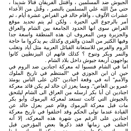
الجيوش ضد المسلمين ، واقتتل الفريقان قتالاً شديداً ،
حتي منَّ الله علي المسلمين بالنصر ، وقُتل من الأعداء
عشرات الألوف ، وأقام خالد في الفراض عشرة أيام ، ثم
أمر بالرجوع الي الحيرة . ولكن لم يتم تحديد موقع
الفراض سوى انها الحدود الجامعة بين الشام والعراق
والجزيرة ومن المعروف ان هذه المنطقة واسعة جدا
وفيها الكثير من المدن والقرى وكذلك بم يذكروا ما حاجة
الروم والفرس للاستعانة القبائل العربية مثل آياد وتغلب
والنمر وبكر وتنوخ ؟ كذلك فاتهم ان البيزنطيين كانوا
يواجهون أربعة جيوش داخل بلاد الشام .
اما في الشام فنسبوا له معركة اجنادين ضد الروم في
حين ان ابن الجوزي في "المنتظم في تاريخ الملوك
والأمم" أنه في وقعة أجنادين "كان على الناس يومئذ
عمرو بن العاص". ومما يعزز ان خالد لم يكن قائد معركة
اجنادين ان أبا بكر ارسله من العراق الى الشام ليلتحق
بالجيوش التي كانت تستعد لمعركة اليرموك وأبو بكر
مات قبل معركة اليرموك وقام عمر بعزل خالد عن
القيادة عندما تولى الحكم وقد اختلفوا في تاريخ معركة
اجنادين على الرغم من شهرة هذه المعركة، إلا أنه
اختلف في زمانها فقد ذكرها بعض المؤرخين قبل