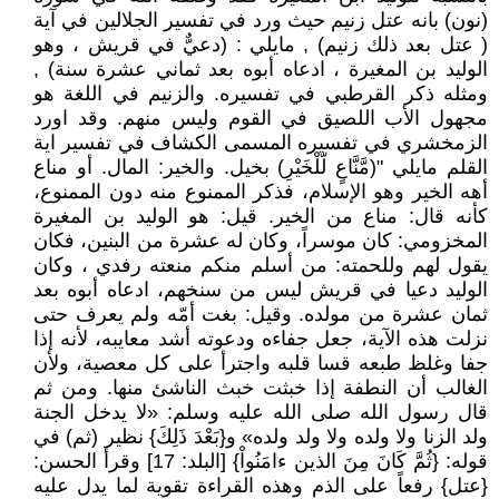
(نون) بانه عتل زنيم حيث ورد في تفسير الجلالين في آية
( عتل بعد ذلك زنيم) , مايلي : (دعيٌّ في قريش ، وهو
الوليد بن المغيرة ، ادعاه أبوه بعد ثماني عشرة سنة) ,
ومثله ذكر القرطبي في تفسيره. والزنيم في اللغة هو
مجهول الأب اللصيق في القوم وليس منهم. وقد اورد
الزمخشري في تفسيره المسمى الكشاف في تفسير اية
القلم مايلي "(مَّنَّاعٍ لّلْخَيْرِ) بخيل. والخير: المال. أو مناع
أهه الخير وهو الإسلام، فذكر الممنوع منه دون الممنوع،
كأنه قال: مناع من الخير. قيل: هو الوليد بن المغيرة
المخزومي: كان موسراً، وكان له عشرة من البنين، فكان
يقول لهم وللحمته: من أسلم منكم منعته رفدي ، وكان
الوليد دعيا في قريش ليس من سنخهم، ادعاه أبوه بعد
ثمان عشرة من مولده. وقيل: بغت أمّه ولم يعرف حتى
نزلت هذه الآية، جعل جفاءه ودعوته أشد معايبه، لأنه إذا
جفا وغلظ طبعه قسا قلبه واجترأ على كل معصية، ولأن
الغالب أن النطفة إذا خبثت خبث الناشئ منها. ومن ثم
قال رسول الله صلى الله عليه وسلم: «لا يدخل الجنة
ولد الزنا ولا ولده ولا ولد ولده» و{بَعْدَ ذَلِكَ} نظير (ثم) في
قوله: {ثُمَّ كَانَ مِنَ الذين ءامَنُواْ} [البلد: 17] وقرأ الحسن:
{عتل} رفعاً على الذم وهذه القراءة تقوية لما يدل عليه