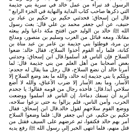
الرسول قد تبرأء من عمل خالد في سرية بني جذيمة
التي ذكرها صاحب كتاب البداية والنهاية في الجزء الرابع "
قال ابن إسحاق: فحدثني حكيم بن حكيم بن عباد بن
حنيف، عن أبي جعفر محمد بن علي قال: بعث رسول
الله ﷺ خالد بن الوليد حين افتتح مكة داعيا ولم يبعثه
مقاتلا، ومعه قبائل من العرب وسليم بن منصور، ومدلج
بن مرة، فوطئوا بني جذيمة بن عامر بن عبد مناة بن
كنانة، فلما رآه القوم أخذوا السلاح، فقال خالد: ضعوا
السلاح فإن الناس قد أسلموا.قال ابن إسحاق: وحدثني
بعض أصحابنا من أهل العلم من بني جذيمة قال: لما
أمرنا خالد أن نضع السلاح، قال رجل منا يقال له جحدم:
ويلكم يا بني جذيمة إنه خالد، والله ما بعد وضع السلاح إلا
الأسار، وما بعد الأسار إلا ضرب الأعناق، والله لا أضع
سلاحي أبدا.قال: فأخذه رجال من قومه فقالوا: يا جحدم
أتريد أن تسفك دماءنا، إن الناس قد أسلموا ووضعت
الحرب، وأمن الناس، فلم يزالوا به حتى نزعوا سلاحه،
ووضع القوم سلاحهم لقول خالد.قال ابن إسحاق: فقال
حكيم بن حكيم، عن أبي جعفر قال: فلما وضعوا السلاح
أمر بهم خالد فكتفوا، ثم عرضهم على السيف فقتل من
قتل منهم، فلما انتهى الخبر إلى رسول الله ﷺ رفع يديه