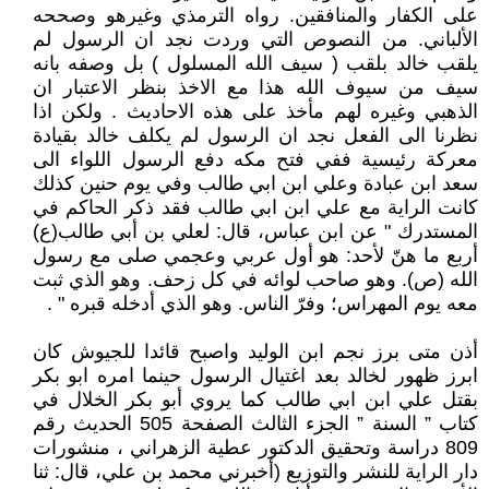
على الكفار والمنافقين. رواه الترمذي وغيرهو وصححه
الألباني. من النصوص التي وردت نجد ان الرسول لم
يلقب خالد بلقب ( سيف الله المسلول ) بل وصفه بانه
سيف من سيوف الله هذا مع الاخذ بنظر الاعتبار ان
الذهبي وغيره لهم مأخذ على هذه الاحاديث . ولكن اذا
نظرنا الى الفعل نجد ان الرسول لم يكلف خالد بقيادة
معركة رئيسية ففي فتح مكه دفع الرسول اللواء الى
سعد ابن عبادة وعلي ابن ابي طالب وفي يوم حنين كذلك
كانت الراية مع علي ابن ابي طالب فقد ذكر الحاكم في
المستدرك " عن ابن عباس، قال: لعلي بن أبي طالب(ع)
أربع ما هنّ لأحد: هو أول عربي وعجمي صلى مع رسول
الله (ص). وهو صاحب لوائه في كل زحف. وهو الذي ثبت
معه يوم المهراس؛ وفرّ الناس. وهو الذي أدخله قبره " .
أذن متى برز نجم ابن الوليد واصبح قائدا للجيوش كان
ابرز ظهور لخالد بعد اغتيال الرسول حينما امره ابو بكر
بقتل علي ابن ابي طالب كما يروي أبو بكر الخلال في
كتاب ” السنة ” الجزء الثالث الصفحة 505 الحديث رقم
809 دراسة وتحقيق الدكتور عطية الزهراني ، منشورات
دار الراية للنشر والتوزيع (أخبرني محمد بن علي، قال: ثنا