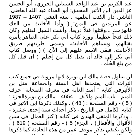
عبد الكريم بن عبد الواحد الشيباني الجزري، أبو الحسن
عز الدين ابن الأثير المحقق: أبو الفداء عبد الله القاضي،
الناشر: دار الكتب العلمية ، سنة النشر: 1407 – 1987
عن المرتدين فى اليمن: ( وأما الأخابث من العك
فانهزمت ...وقتلوا قتلاً ذريعاً، وأنتنت السبل لقتلهم وكان
ذلك فتحاً عظيماً. وورد كتاب أبي بكر على الطاهر يأمره
بقتالهم، وسماهم الأخابث، وسمى طريقهم طريق
الأخابث، فبقي الاسم عليهم إلى الآن. ) ( ووصل كتاب
أبي بكر إلى خالد أن يقتل كل من إحتلم. ) اى قتل كل
من بلغ الحُلُم .
لن نتناول قصة مالك ابن نويرة لانها مروية في جميع كتب
التراث التي يعتمدها اهل السنة والجماعة مثل بن
الأثيرفي كتابه " أسد الغابة في معرفة الصحابة" حرف
الميم - باب الميم والألف - 4654 - مالك بن نويرةالجزء :
( 5 ) - رقم الصفحة : ( 48 ) . وكذلك ذكرها ابن الاثير في
كتابه "لكامل في التاريخ - ذكر أحداث سنة إحدى عشرة -
، وذكرها المتقي الهندي في كتابه ( كنز العمال في سنن
الأقوال والأفعال) ، الجزء( 5 ) - رقم الصفحة ( 619 ) .
ولكن نكتفي بذكر موقف عمر من هذه الحادثة كما ذكرها