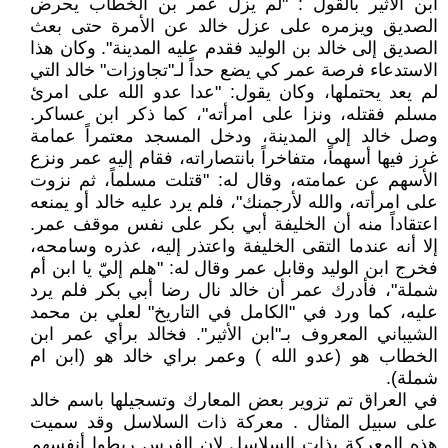
ابن الاثير بالقول : "لم يزل عمر بن الخطاب يحرض
الصديق ويزمره على عزل خالد عن الأمرة حتى بعث
الصديق إلى خالد بن الوليد فقدم عليه المدينة". وكان هذا
الاستدعاء فرصة عمر كي يضع حداً لـ"تجاوزات" خالد التي
لم يعد يحتملها، وكان يقول: "عدا عدو الله على امرئ
مسلم فقتله، ونزا على امرأته"، كما ذكر ابن عساكر.
وصل خالد إلى المدينة، ودخل المسجد معتمراً عمامة
غرز فيها أسهماً، متفاخراً بانتصاراته، فقام إليه عمر ونزع
الأسهم عن عمامته، وقال له: "قتلت مسلماً، ثم نزوت
على امرأته، والله لأرجمنك"، فلم يرد عليه خالد أو يمنعه
اعتقاداً منه أن الخليفة أبي بكر على نفس موقف عمر.
إلا أنه عندما التقى الخليفة واعتذر إليه، عذره وسامحه،
فخرج ابن الوليد وقابل عمر وقال له: "هلم إليّ يا ابن أم
شملة"، فأدرك عمر أن خالد نال رضا أبي بكر فلم يرد
عليه، كما ورد في "الكامل في التاريخ" لعلي بن محمد
الشيباني المعروف بـ"ابن الأثير". فخالد برأي عمر ابن
الخطاب هو (عدو الله ) وعمر براي خالد هو (ابن ام
شملة).
في العراق تم تزوير بعض المعارك وتسجيلها باسم خالد
على سبيل المثال . معركة ذات السلاسل وقد سميت
هذه المعركة بذات السلاسل لان الفرس ربطوا أنفسهم