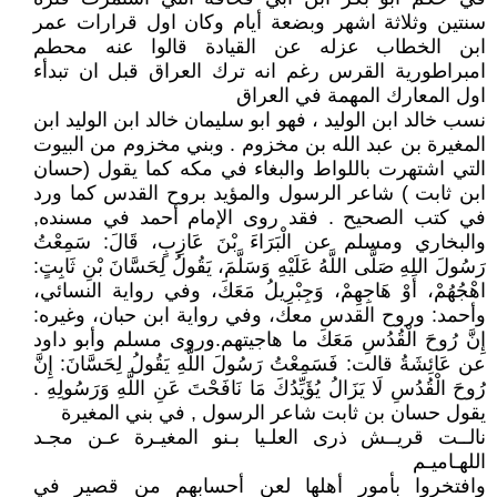
سنتين وثلاثة اشهر وبضعة أيام وكان اول قرارات عمر
ابن الخطاب عزله عن القيادة قالوا عنه محطم
امبراطورية القرس رغم انه ترك العراق قبل ان تبدأء
اول المعارك المهمة في العراق
نسب خالد ابن الوليد ، فهو ابو سليمان خالد ابن الوليد ابن
المغيرة بن عبد الله بن مخزوم . وبني مخزوم من البيوت
التي اشتهرت باللواط والبغاء في مكه كما يقول (حسان
ابن ثابت ) شاعر الرسول والمؤيد بروح القدس كما ورد
في كتب الصحيح . فقد روى الإمام أحمد في مسنده,
والبخاري ومسلم عن الْبَرَاءَ بْنَ عَازِبٍ، قَالَ: سَمِعْتُ
رَسُولَ اللهِ صَلَّى اللَّهُ عَلَيْهِ وَسَلَّمَ، يَقُولُ لِحَسَّانَ بْنِ ثَابِتٍ:
اهْجُهُمْ، أَوْ هَاجِهِمْ، وَجِبْرِيلُ مَعَكَ، وفي رواية النسائي،
وأحمد: وروح القدس معك، وفي رواية ابن حبان، وغيره:
إِنَّ رُوحَ الْقُدُسِ مَعَكَ ما هاجيتهم.وروى مسلم وأبو داود
عن عَائِشَةُ قالت: فَسَمِعْتُ رَسُولَ اللَّهِ يَقُولُ لِحَسَّانَ: إِنَّ
رُوحَ الْقُدُسِ لَا يَزَالُ يُؤَيِّدُكَ مَا نَافَحْتَ عَنِ اللَّهِ وَرَسُولِهِ .
يقول حسان بن ثابت شاعر الرسول , في بني المغيرة
نالــت قريــش ذرى العلـيا بـنو المغيـرة عـن مجـد
اللهـاميـم
وافتخروا بأمور أهلها لعن أحسابهم من قصير في