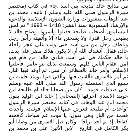
من مذابح خالد مذبحة بني اسد :جاء في كتاب (مختصر
سيرة الرسول صلى الله عليه وسلم ) تاليف محمد بن
عبد الوهاب منشورات وزارة الشؤون الإسلامية والدعوة
والإرشاد السعودية سنة النشر: 1418 – 1998 " ثم لحق
المسلمون أصحاب طليحة فقتلوا وأسروا. وصاح خالد لا
يطبخن رجل قدرا، ولا يسخنن ماء إلا وأثفيته رأس رجل
وتلطف رجل من بني أسد حتى وثب على عجز راحلة
خالد، فقال: أنشدك الله أن لا يكون هلاك مضر على يدك،
يا خالد حكمك في بني أسد. فنادى خالد: من قام فهو
آمن. فقام الناس كلهم. وسمعت بذلك بنو عامر. فأعلنوا
الإسلام. وأمر خالد بالحظائر أن تبنى، ثم أوقد فيها النار.
ثم أمر بالأسرى فألقيت فيها. وألقي فيها يومئذ حامية بن
سبيع الذي استعمله رسول الله صلى الله عليه وسلم
على صدقات قومه . كان من ضحايا خالد ام طليحة ابن
خويلد الاسدي احرقها (الصحابي ) خالد ابن الوليد يقول
محمد ابن عبد الوهاب في كتابه مختصر سيرة الرسول
"وأخذت أم طليحة فعرض عليها الإسلام، فوثبت. وأخذت
فحمة من النار وهي تقول: يا موت عم صباحا، كافحته
كفاحا، إذ لم أجد براحا". وكان قتل الاسرى من وصايا أبو
بكر الكامل في التاريخ ، لابن الأثير؛ علي بن محمد بن