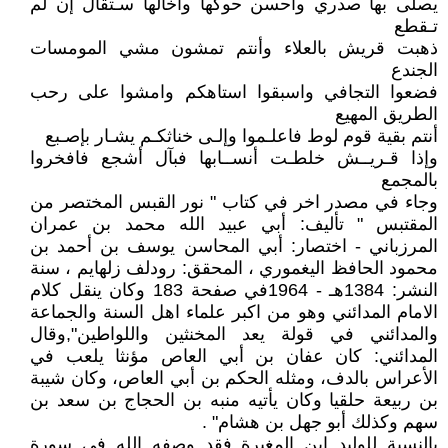
يصلى بها صدري وأحسن حوكها وأخالها سـتقال إن لم
تـقطع
ذهبت قريش بالعلاء وأنتم تمشون مشي المومسات
الجندع
فضعوا التجافي واسبقوا استاهكم وامشوا على رحب
الطريق المهيع
أنتم بقية قوم لوط فاعلـموا وإلـى خناثكـم يشـار بإصـبع
وإذا قـريــش خلطـت أنســابها فبآل أشجع فافخروا
بالمجمع
وجاء في مصدر اخر في كتاب " نور القبس المختصر من
المقتبس " تأليف: أبي عبيد الله محمد بن عمران
المرزباني - اختصار: أبي المحاسن يوسف بن أحمد بن
محمود الحافظ اليغموري ، المحقق: رودلف زلهايم ، سنة
النشر: 1384هـ - 1964في صفحة 183 وكان ينقل كلام
الامام المدائني وهو من اكبر علماء اهل السنة والجماعة
والمدائني في قولة يعد المخنثين واللواطين",وقال
المدائني: كان عفان بن أبي العاص مؤنثا يلعب في
الأعراس بالدف، ومثله الحكم بن أبي العاص، وكان شيبة
بن ربيعة حلقيا وكان يأتيه منبه بن الحجاج بن سعد بن
سهم وكذلك أبو جهل بن هشام" .
بالنسبة للوليد ابن المغيرة فقد وصفه الله في سورة