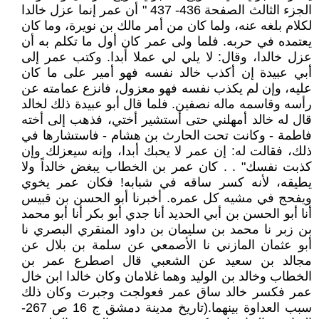
الجزء الثالث الصفحة 436- 437 " أن عمر إنما عزل خالدا
لكلام بلغه عنه، ولما كان من أمر مالك بن نويرة، وما كان
يعتمده في حربه. فلما ولى عمر كان أول ما تكلم به أن
عزل خالدا، وقال: لا يلي لي عملا أبدا. وكتب عمر إلى
أبي عبيدة إن أكذب خالد نفسه فهو أمير على ما كان
عليه، وإن لم يكذب نفسه فهو معزول، فانزع عمامته عن
رأسه وقاسمه ماله نصفين. فلما قال أبو عبيدة ذلك لخالد
قال له خالد أمهلني حتى أستشير أختي، فذهب إلى أخته
فاطمة - وكانت تحت الحارث بن هشام - فاستشارها في
ذلك، فقالت له: إن عمر لا يحبك أبدا، وإنه سيعزلك وإن
كذبت نفسك" . . كان عمر بن الخطاب يبغض خالداً ولا
يطيقه، لأنه كسر ساقه في شبابه! فكان عمر يخوي
ويفحج في مشيه كل عمره. أخبرنا أبو الحسن بن قبيس
أنا أبو الحسن بن أبي الحديد أنا جدي أبو بكر أنا أبو محمد
بن زبر نا محمد بن سليمان بن داود المنقري البصري نا
أبو عثمان المازني نا الأصمعي عن سلمة بن بلال عن
مجالد بن سعيد عن الشعبي قال اصطرع عمر بن
الخطاب وخالد بن الوليد وهما غلامان وكان خالدا ابن خال
عمر فكسر خالد ساق عمر فعولجت وجبرت وكان ذلك
سبب العداوة بينهما.(تاريخ مدينة دمشق ج 16 ص 267-