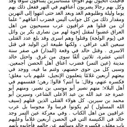
فأقبلت الخيول بهم أفواجا مستأسرين يساقون سوقا وقد
وكل بهم رجالا يضربون أعناقهم في النهر ففعل ذلك بهم
يوما وليلة وطلبوهم الغد وبعد الغد حتى انتهوا إلى النهرين
ومقدار ذلك من كل جوانب أليس فضرب أعناقهم " علما
ان من قتلوا هم عراقيون عرب مسيحيون من اهل
العراق غضبوا لمقتل إخوة لهم من نصارى بكر بن وائل
في (يوم الولجة) وقتلوا وهم اسرى وقد بلغ عدد القتلى
سبعين الف عراقي ، ولكنها طبيعة ابن الوليد في قتل
الاسرى . وقتل خالد في وقعة (المذار) في صفر سنة
اثنتي عشرة، ثلاثين ألفًا سوى من غرق. واحتل خالد
مدينة (عين التمر) فضرب أعناق أهل الحصن أجمعين.
وسبى كل من حوى حصنهم، وغنم ما فيه، ووجد في
بيعتهم أربعين غلامًا يتعلمون الإنجيل، عليهم باب مغلق؛
فكسره عنهم، وقال: ما أنتم؟ قالوا: رهن؛ فقسمهم في
أهل البلاء؛ منهم نصير أبو موسى بن نصير، ومنهم أبو
عمرة جد عبد الله بن عبد الأعلى الشاعر، وسيرين أبو
محمد بن سيرين. كل هولاء القتلى الذين قتلهم (سيف
الله المسلول ) لم يكونوا فرسا ولا مجوسا بل عرب
عراقيين من اهل الكتاب . وفي معركة عين التمر وجد
خالد في الكنيسة التي في الحصن أربعين غلاماً وعليهم
باب مغلق، فكسره خالد وسألهم عن حالهم فأجابوه بأنهم