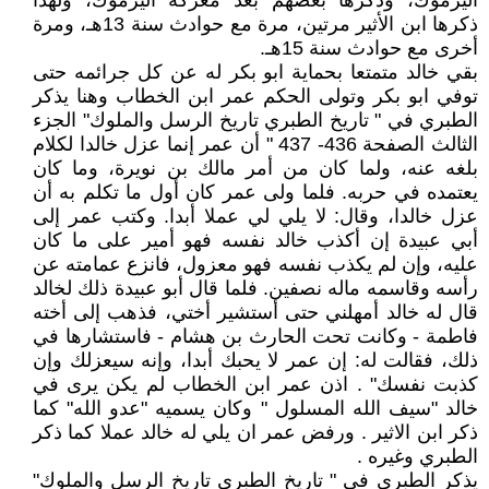
اليرموك، وذكرها بعضهم بعد معركة اليرموك، ولهذا
ذكرها ابن الأثير مرتين، مرة مع حوادث سنة 13هـ، ومرة
أخرى مع حوادث سنة 15هـ.
بقي خالد متمتعا بحماية ابو بكر له عن كل جرائمه حتى
توفي ابو بكر وتولى الحكم عمر ابن الخطاب وهنا يذكر
الطبري في " تاريخ الطبري تاريخ الرسل والملوك" الجزء
الثالث الصفحة 436- 437 " أن عمر إنما عزل خالدا لكلام
بلغه عنه، ولما كان من أمر مالك بن نويرة، وما كان
يعتمده في حربه. فلما ولى عمر كان أول ما تكلم به أن
عزل خالدا، وقال: لا يلي لي عملا أبدا. وكتب عمر إلى
أبي عبيدة إن أكذب خالد نفسه فهو أمير على ما كان
عليه، وإن لم يكذب نفسه فهو معزول، فانزع عمامته عن
رأسه وقاسمه ماله نصفين. فلما قال أبو عبيدة ذلك لخالد
قال له خالد أمهلني حتى أستشير أختي، فذهب إلى أخته
فاطمة - وكانت تحت الحارث بن هشام - فاستشارها في
ذلك، فقالت له: إن عمر لا يحبك أبدا، وإنه سيعزلك وإن
كذبت نفسك" . اذن عمر ابن الخطاب لم يكن يرى في
خالد "سيف الله المسلول " وكان يسميه "عدو الله" كما
ذكر ابن الاثير . ورفض عمر ان يلي له خالد عملا كما ذكر
الطبري وغيره .
يذكر الطبري في " تاريخ الطبري تاريخ الرسل والملوك"