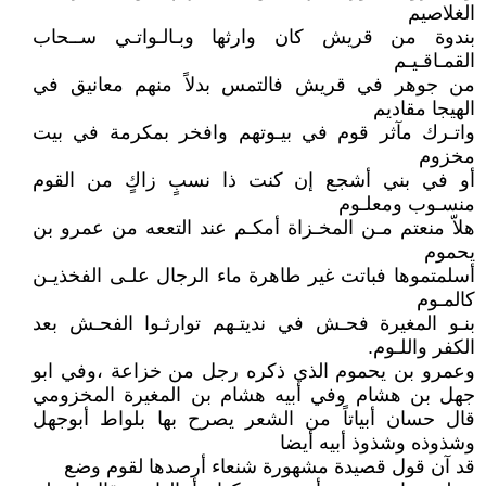
الغلاصيم
بندوة من قريش كان وارثها وبـالـواتـي ســحاب
القمـاقـيـم
من جوهر في قريش فالتمس بدلاً منهم معانيق في
الهيجا مقاديم
واتـرك مآثر قوم في بيـوتهم وافخر بمكرمة في بيت
مخزوم
أو في بني أشجع إن كنت ذا نسبٍ زاكٍ من القوم
منسـوب ومعلـوم
هلاّ منعتم مـن المخـزاة أمكـم عند التععه من عمرو بن
يحموم
أسلمتموها فباتت غير طاهرة ماء الرجال علـى الفخذيـن
كالمـوم
بنـو المغيرة فحـش في نديتـهم توارثـوا الفحـش بعد
الكفر واللـوم.
وعمرو بن يحموم الذي ذكره رجل من خزاعة ،وفي ابو
جهل بن هشام وفي أبيه هشام بن المغيرة المخزومي
قال حسان أبياتاً من الشعر يصرح بها بلواط أبوجهل
وشذوذه وشذوذ أبيه أيضا
قد آن قول قصيدة مشهورة شنعاء أرصدها لقوم وضع