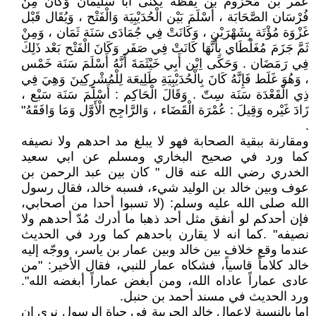
عُمَر بْن مَخْزُوم بْن يَقَظَة يُكَنَّى أَبَا سُلَيْمَان وَكَانَ مِنْ
فُرْسَان الصَّحَابَة ، أَسْلَمَ بَيْن الْحُدَيْبِيَة وَالْفَتْح ، وَيُقَال قَبْل
غَزْوَة مُؤْتَة بِشَهْرَيْنِ ، وَكَانَتْ فِي جُمَادَى سَنَة ثَمَان ، وَمِنْ
ثَمَّ جَزَمَ مُغَلْطَاي بِأَنَّهَا كَانَتْ فِي صَفَر وَكَانَ الْفَتْح بَعْد ذَلِكَ
فِي رَمَضَان . وَحَكَى اِبْن أَبِي خَيْثَمَةَ أَنَّهُ أَسْلَمَ سَنَة خَمْس
، وَهُوَ غَلَط فَإِنَّهُ كَانَ بِالْحُدَيْبِيَةِ طَلِيعَة لِلْمُشْرِكِينَ وَهِيَ فِي
ذِي الْقَعْدَة سَنَة سِتّ . وَقَالَ الْحَاكِم : أَسْلَمَ سَنَة سَبْع ،
زَادَ غَيْره وَقِيلَ : عُمْرَة الْقَضَاء ، وَالرَّاجِح الْأَوَّل وَمَا وَافَقَهُ"
.
ومقارنة ببقية الصحابة فهو لا يبلغ مد احدهم ولا نصيفه
كما ورد في صحيح البخاري ومسلم عن ابي سعيد
الخدري رضي الله عنه قال " كان بين عبد الرحمن بن
عوف وبين خالد بن الوليد شيء، فسبه خالد، فقال رسول
الله صلى الله عليه وسلم: (لا تسبوا أحدا من أصحابي،
فإن أحدكم لو أنفق مثل أحد ذهبا ما أدرك مُدّ أحدهم ولا
نصيفه" .كما انه لا يقارن باحدهم كما ورد في الحديث
عندما وقع خلاف بين خالد وبين عمار بن ياسر، ووجّه إليه
خالد كلاماً قاسياً، فشكاه عمار للنبي، فقال الأخير: "من
عادى عماراً عاداه الله، ومن أبغض عماراً أبغضه الله".
ورد الحديث في مسند أحمد بن حنبل.
اما بالنسبة لاعمال خالد الحربية في حياة الرسول نرى ان