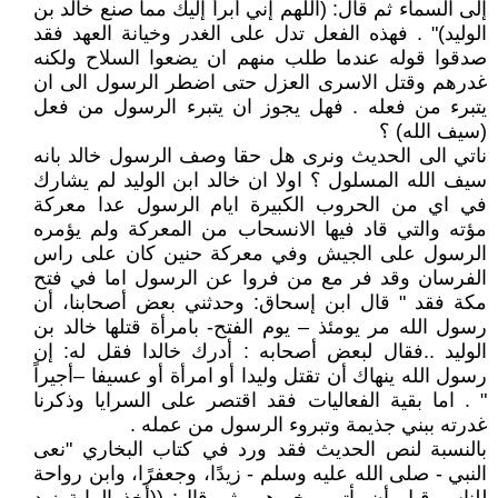
إلى السماء ثم قال: (اللهم إني أبرأ إليك مما صنع خالد بن
الوليد)" . فهذه الفعل تدل على الغدر وخيانة العهد فقد
صدقوا قوله عندما طلب منهم ان يضعوا السلاح ولكنه
غدرهم وقتل الاسرى العزل حتى اضطر الرسول الى ان
يتبرء من فعله . فهل يجوز ان يتبرء الرسول من فعل
(سيف الله) ؟
ناتي الى الحديث ونرى هل حقا وصف الرسول خالد بانه
سيف الله المسلول ؟ اولا ان خالد ابن الوليد لم يشارك
في اي من الحروب الكبيرة ايام الرسول عدا معركة
مؤته والتي قاد فيها الانسحاب من المعركة ولم يؤمره
الرسول على الجيش وفي معركة حنين كان على راس
الفرسان وقد فر مع من فروا عن الرسول اما في فتح
مكة فقد " قال ابن إسحاق: وحدثني بعض أصحابنا، أن
رسول الله مر يومئذ – يوم الفتح- بامرأة قتلها خالد بن
الوليد ..فقال لبعض أصحابه : أدرك خالدا فقل له: إن
رسول الله ينهاك أن تقتل وليدا أو امرأة أو عسيفا –أجيراً
" . اما بقية الفعاليات فقد اقتصر على السرايا وذكرنا
غدرته ببني جذيمة وتبروء الرسول من عمله .
بالنسبة لنص الحديث فقد ورد في كتاب البخاري "نعى
النبي - صلى الله عليه وسلم - زيدًا، وجعفرًا، وابن رواحة