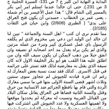
البداية و النهاية ابن كثير ج 7 ص 131- السيرة الحلبية ج
3 ص 231.). حتى ان خالدا عندما استلم امر ابي بكر
بالمسير إلى الشام قال: " هذا عمل الأعيسر بن أم شملة
، يعنى عمر بن الخطاب ، حسدني أن يكون فتح العراق
على يدي" ( الطبري (2/608) وابن حبان في الثقات
(2/185) .
مما تقدم نرى ان كتب " اهل السنة والجماعة " تبين لنا
ان خالد ابن الوليد ابن دعي بني مخزوم الذي لم يكلفه
الرسول باي عمل عسكري كبير وتبرء من عمله مرتين
والذي لم يكن يراه يعدل مد احد اصحابه او نصيفه وان
انفق جبلا من ذهب لايمكن ان يكون سيف الله وان من
اطلق عليه هذا اللقب هو ابو بكر الخليفة الاول لانه كان
سيفه الذي يقتل به معارضيه لذلك فقد تستر على جرائمه
في قتل الاسرى . كذلك فقد تمت نسبة بعض المعارك له
رغم ان فترة قيادته للجيوش لم تتجاوز سوى سنتين
وثلاث اشهر قضى السنة الاولى منها في ما سمي معارك
الردة والتي قام بها بافظع الجرائم ضد الانسانية من حرق
وقتل والسنة الثانية قضاها في العراق يقاتل سكان البلاد
من القبائل العربية ونسبت له معركة لم يحددوا موقعها
ولا اهميتها العسكرية ولا عدد الجيوش التي اشتركت فيها
. وكانت نهايته معزولا ومطرودا من القيادة متهما بذمته