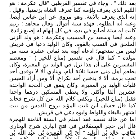
بعد ذلك " . وجاء في تفسير القرطبي "قال عكرمة : هو
اللئيم الذي يعرف بلؤمه كما تعرف الشاة بزنمتها. وقيل :
إنه الذي يعرف بالأبنة. وهو مروي عن ابن عباس أيضا.
وعنه أنه الظلوم. فهذه ستة أقوال. وقال مجاهد : زنيم
كانت له ستة أصابع في يده، في كل إبهام له إصبع زائدة.
وعنه أيضا وسعيد بن المسيب وعكرمة : هو ولد الزنى
الملحق في النسب بالقوم. وكان الوليد دعيا في قريش
ليس من سنخهم؛ ادعاه أبوه بعد ثماني عشرة سنة من
مولده " كما قال في تفسير (مناع للخير ) " ومعظم
المفسرين على أن هذا نزل في الوليد بن المغيرة، وكان
يطعم أهل منى حيسا ثلاثة أيام، وينادي ألا لا يوقدن أحد
تحت برمة، ألا لا يدخنن أحد بكراع، ألا ومن أراد الحيس
فليأت الوليد بن المغيرة. وكان ينفق في الحجة الواحدة
عشرين ألفا وأكثر. ولا يعطي المسكين درهما واحدا
فقيل (مناع للخير). ويكفي كلام الله عن كل شرح فخالد
كما قال حسان ابن ثابت المؤيد بروح القدس من بيت
اشتهر بالبغاء واللواط وابوه دعي في قريش.
اما عن خالد نفسه فقد اسلم في السنة الثامنة للهجرة
قال ابن حجر العسقلاني في فتح الباري شرح البخاري
مَنَاقِب خَالِد بْن الْوَلِيد " أَيْ اِبْن الْمُغِيرَة بْن عَبْد اللَّه بْن