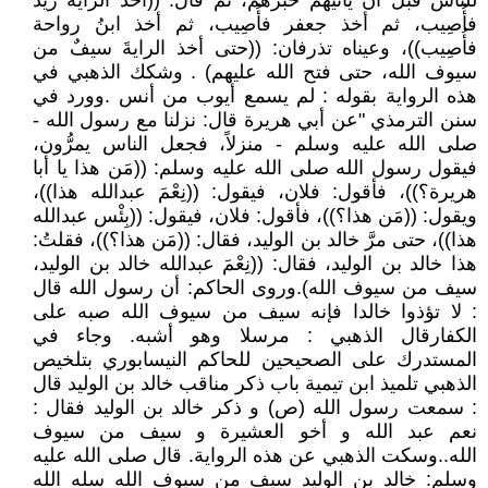
للناس قبل أن يأتيهم خبرهم، ثم قال: ((أخذ الراية زيد
فأُصِيب، ثم أخذ جعفر فأُصِيب، ثم أخذ ابنُ رواحة
فأُصِيب))، وعيناه تذرفان: ((حتى أخذ الرايةَ سيفٌ من
سيوف الله، حتى فتح الله عليهم) . وشكك الذهبي في
هذه الرواية بقوله : لم يسمع أيوب من أنس .وورد في
سنن الترمذي "عن أبي هريرة قال: نزلنا مع رسول الله -
صلى الله عليه وسلم - منزلاً، فجعل الناس يمرُّون،
فيقول رسول الله صلى الله عليه وسلم: ((مَن هذا يا أبا
هريرة؟))، فأقول: فلان، فيقول: ((نِعْمَ عبدالله هذا))،
ويقول: ((مَن هذا؟))، فأقول: فلان، فيقول: ((بِئْس عبدالله
هذا))، حتى مرَّ خالد بن الوليد، فقال: ((مَن هذا؟))، فقلتُ:
هذا خالد بن الوليد، فقال: ((نِعْمَ عبدالله خالد بن الوليد،
سيف من سيوف الله).وروى الحاكم: أن رسول الله قال
: لا تؤذوا خالدا فإنه سيف من سيوف الله صبه على
الكفارقال الذهبي : مرسلا وهو أشبه. وجاء في
المستدرك على الصحيحين للحاكم النيسابوري بتلخيص
الذهبي تلميذ ابن تيمية باب ذكر مناقب خالد بن الوليد قال
: سمعت رسول الله (ص) و ذكر خالد بن الوليد فقال :
نعم عبد الله و أخو العشيرة و سيف من سيوف
الله..وسكت الذهبي عن هذه الرواية. قال صلى الله عليه
وسلم: خالد بن الوليد سيف من سيوف الله سله الله