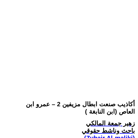
أكاذيب صنعت ابطال مزيفين 2 – عمرو ابن
العاص (ابن النابغة )
زهير جمعة المالكي
باحث وناشط حقوقي
(Zuhair Al-maliki)