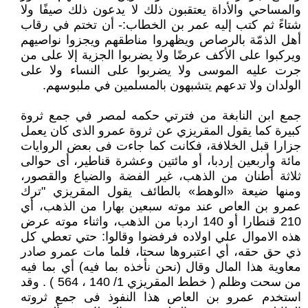
والمساحي والأداة يعتقبون ذلك لا يدعون ذلك صيفًا ولا
شتاءً ثم كتب إليه عمر بن الخطاب‏:‏- أن تختم في رقاب
أهل الذمّة بالرصاص ويظهروا مناطقهم ويجزوا نواصيهم
ويركبوا على الأكف عرضًا ولا يضربوا الجزية إلا على من
جرت عليه الموسى ولا يضربوا على النساء ولا على
الولدان ولا تدعهم يتشبهون بالمسلمين في ملبوسهم‏.‏
جمع ابن النابغة من فترتي حكمه لمصر في جمع ثروة
كبيرة كما يقول المقريزي عن ثروة عمرو الذى كان يعمل
جزارا قبل الخلافة، فكانت كما جاءت فى بعض الروايات
مائة وأربعين إردبا، أو مائتين وعشرة قناطير، أى حوالى
ثلاثة أطنان من الذهب، غير الفضة والضياع والقصور،
ومنها ضيعة «الوهط» بالطائف يقول المقريزي "ترك
عمرو بن العاص عند موته سبعين بهارا من الذهب، أي
210 قنطارا أو 140 اردبا من الذهب، واثناء موته عرض
هذه الاموال علي اولاده فرفضوا وقالوا: حتي تعطي كل
ذي حق حقه، أي اعتبروها سحتا، فلما مات عمرو صادر
معاوية هذا المال وقال (نحن نأخذه بما فيه) أي بما فيه
من سحت وظلم ( خطط المقريزي 1/ 140 ، 564 ) . وقد
استخدم عمرو بن العاص هذا النفوذ فى جمع ثروته