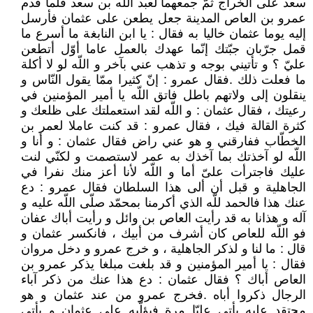
سعد على الخراج ثمّ جمعهما لعبد اللّه بن سعد فلما قدم
عمرو بن العاص المدينة جعل يطعن على عثمان فأرسل
إليه يوما عثمان خاليا به فقال : يا ابن النابغة ما أسرع ما
قمل جرّبان جبّتك إنّما عهدك بالعمل عاما أوّل أتطعن
عليّ ؟ و تأتيني بوجه و تذهب عني بآخر و اللّه لو لا أكلة
ما فعلت ذلك .فقال عمرو : إنّ كثيرا ممّا يقول النّاس و
ينقلون إلى ولاتهم باطل فاتق اللّه يا أمير المؤمنين في
رعيتك ، فقال عثمان : و اللّه لقد استعملتك على ظلعك و
كثرة القالة فيك ، فقال عمرو : قد كنت عاملا لعمر بن
الخطّاب ففارقني و هو عني راض فقال عثمان : و أنا و
اللّه لو آخذتك بما آخذك به عمر لاستصمت و لكنّي لنت
عليك فاجترأت علىّ أما و اللّه لأنا أعز منك نفرا في
الجاهلية و قبل أن ألى هذا السلطان فقال عمرو : دع
عنك هذا فالحمد للّه الذي أكرمنا بمحمّد صلّى اللّه عليه و
آله و هذانا به قد رأيت العاص بن وائل و رأيت أباك عفان
فو اللّه للعاص كان أشرف من أبيك ، فانكسر عثمان و
قال : ما لنا و لذكر الجاهلية ، و خرج عمرو و دخل مروان
فقال : يا أمير المؤمنين و قد بلغت مبلغا يذكر عمرو بن
العاص أباك ؟ فقال عثمان : دع هذا عنك من ذكر آباء
الرجال ذكروا أباه .فخرج عمرو من عند عثمان و هو
محتقد عليه يأتي عليّا مرة فيؤلّبه على عثمان و يأتى