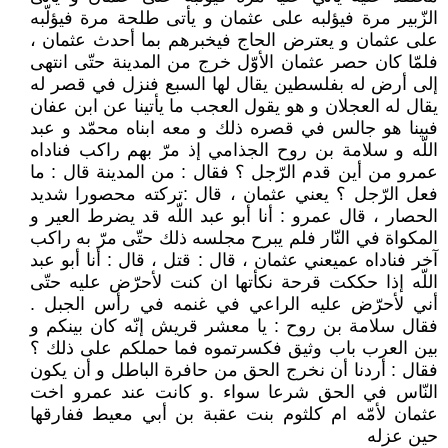
الزّبير مرة فيؤلبه على عثمان و يأتى طلحة مرة فيؤلّبه
على عثمان و يعترض الحاج فيخبرهم بما أحدث عثمان ،
فلمّا كان حصر عثمان الأوّل خرج من المدينة حتّى انتهى
إلى أرض له بفلسطين يقال لها السبع فنزل في قصر له
يقال له العجلان و هو يقول العجب ما يأتينا عن ابن عفان
فبينا هو جالس في قصره ذلك و معه ابناه محمّد و عبد
اللّه و سلامة بن روح الجذامي إذ مرّ بهم راكب فناداه
عمرو من أين قدم الرّجل ؟ فقال : من المدينة قال : ما
فعل الرّجل ؟ يعني عثمان ، قال :تركته محصورا شديد
الحصار ، قال عمرو : أنا أبو عبد اللّه قد يضرط العير و
المكواة في النّار فلم يبرح مجلسه ذلك حتّى مرّ به راكب
آخر فناداه عميعني عثمان ، قال : قتل ، قال : أنا أبو عبد
اللّه إذا حككت قرحة نكأتها ان كنت لأحرّض عليه حتّى
أني لأحرّض عليه الراعي في غنمه في رأس الجبل .
فقال سلامة بن روح : يا معشر قريش إنّه كان بينكم و
بين العرب باب وثيق فكسرتموه فما حملكم على ذلك ؟
فقال : أردنا أن نخرج الحق من حافرة الباطل و أن يكون
النّاس في الحق شرعا سواء .و كانت عند عمرو اخت
عثمان لأمّه ام كلثوم بنت عقبة بن أبي معيط ففارقها
حين عزله