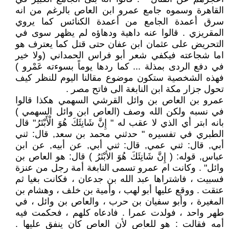
القاهرة وسموه جامع عمرو ابن العاص بالرغم من انه
سرق أعمدة الجامع من أعمدة الكنائس كما يروي
المقريزي . قالوا عنه داهية ودهاؤه لم يظهر سوى في
التحريض على عثمان ابن عفان حتى قتل كما يعترف هو
اما شجاعته فيكفي شعر أبو فراس الحمداني (ولا خير
في دفع الردى بمذلة ... كما ردها يوماً بسوءته عَمْرو )
فهذه الشخصية ستكون موضوع مقالنا اليوم للنظر كيف
تحول جزار مكة ابن النابغة الى فاتح مصر .
عمرو بن العاص بن وائل القرشي السهمي هكذا قالوا
في نسبه ولكن الله وصف (العاص ابن وائل السهمي )
بانه ابتر أي الذي لا عقب له " إِنَّ شَانِئَكَ هُوَ الْأَبْتَرُ" قال
الطبري في تفسيره " حدثني محمد بن سعد, قال: ثني
أبي, قال: ثني عمي, قال: ثني أبي, عن أبيه, عن ابن
عباس, قوله: ( إِنَّ شَانِئَكَ هُوَ الأبْتَرُ ) قال: هو العاص بن
وائل" . وكانت ام عمرو تسمى النابغة أمة رجل من عنزة
فسبيت ، فاشتراها عبد الله بن جدعان ، فكانت بغيا ثم
عتقت . ووقع عليها أبو لهب ، وأمية بن خلف ، وهشام بن
المغيرة ، وأبو سفيان بن حرب ، والعاص بن وائل ، في
طهر واحد ، فولدت عمرا . فادعاه كلهم ، فحكمت فيه
أمه فقالت : هو للعاص لأن العاص كان ينفق عليها .