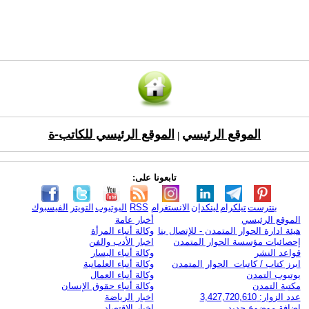
الموقع الرئيسي
الموقع الرئيسي للكاتب-ة
|
تابعونا على:
بنترست
تيلكرام
لينكدإن
الانستغرام
RSS
اليوتيوب
التويتر
الفيسبوك
الموقع الرئيسي
أخبار عامة
هيئة ادارة الحوار المتمدن - للإتصال بنا
وكالة أنباء المرأة
إحصائيات مؤسسة الحوار المتمدن
اخبار الأدب والفن
قواعد النشر
وكالة أنباء اليسار
ابرز كتاب / كاتبات الحوار المتمدن
وكالة أنباء العلمانية
يوتيوب التمدن
وكالة أنباء العمال
مكتبة التمدن
وكالة أنباء حقوق الإنسان
عدد الزوار: 3,427,720,610
اخبار الرياضة
اضافة موضوع جديد
اخبار الاقتصاد