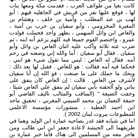
كانت بغيا من طوائف العرب ، فقدمت مكة ومعها بنات
لها ، فوقع عليها نفر من قريش في الجاهليه فيهم : أبو
لهب بن عبد المطلب ، وأمية بن خلف ، وهشام بن
المغيرة المخزومي ، وأبو سفيان بن حرب بن أمية ،
والعاص ابن وائل السهمي ، بطهر واحد فحملت فولدت
عمرو ، واختصم القوم جميعا فيه كلهم يزعم أنه ابنه ، ثم
ضرب عنه ثلاثة وأكب عليه اثنان العاص بن وائل وأبو
سفيان . فقال أبو سفيان : أما والله إني وضعته في رحم
أمه. فقال له العاص : ليس مما تقول شيء هو ابني .
فحكما فيه أمه فقالت : هو للعاص . فقيل لها بعد ذلك :
ويحك ما حملك على ما صنعت ، فو الله إن أبا سفيان
لأشرف من العاص . قالت : إن العاص كان ينفق على
بناتي ولو ألحقته بأبي سفيان لم ينفق علي العاص شيئا ،
وخفت الضيعة " (المناقب والمثالب تاليف القاضي أبو
حنيفة النعمان بن محمد التميمي المغربي ، تحقيق ماجد
ابن احمد العطية ، منشورات مؤسسة الاعلمي
للمطبوعات بيروت لبنان 2002 ).
اما في شبابه فقد غدر بصاحبه عمارة ابن الوليد وهما في
طريقهما الى الحبشة لاعادة جعفر ابن ابي طالب ومن
هاجر معه من المسلمين الى هناك فأما خبر عمارة بن