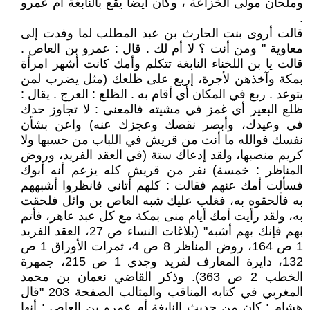
وملحان مولى الخزاعة ، وكان أيضا يقع بالنابغة أم عمرو
.
قالت أروى بنت الحارث بن عبد المطلب لما وفدت إلى
معاوية " ومن أنت ؟ لا أم لك . قال : عمرو بن العاص .
قالت يا بن اللخناء النابغة تتكلم وأمك كانت أشهر امرأة
بمكة وآخذهن لأجرة، إربع على ظلعك (مثل يضرب لمن
يتوعد . ربع في المكان أي أقام به . الظلع : العرج . يقال :
ظلع البعير أي غمز في مشيته فالمعنى : لا تجاوز حدك
في وعيدك، وأبصر نقصك وعجزك عنه) واعن بشأن
نفسك فوالله ما أنت من قريش في اللباب من حسبها ولا
كريم منصبها، ولقد إدعاك ستة (في العقد الفريد، وروض
المناظر : خمسة) نفر من قريش كله يزعم أنه أبوك
فسألت أمك عنهم فقالت : كلهم أتاني فانظروا أشبههم
به فألحقوه به، فغلب عليك شبه العاص بن وائل فلحقت
به، ولقد رأيت أمك أيام منى بمكة مع كل عبد عاهر، فأتم
بهم فإنك بهم أشبه" (بلاغات النساء ص 27، العقد الفريد
1 ص 164، روض المناظر 8 ص 4، ثمرات الأوراق 1 ص
132، دايرة المعارف لفريد وجدي 1 ص 215، جمهرة
الخطب 2 ص 363). وذكر القاضي نعمان بن محمد
المغربي في كتابه المناقب والمثالب الصفحة 203 "قال
هشام : كان من حديث النابغة أم عمرو بن العاص : أنها