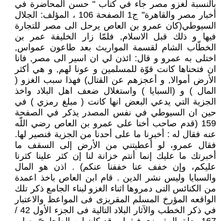
بالنسبة لغزو مصر جاء في كتاب " حسن المحاضرة في
أخبار مصر والقاهرة" ج1 الصفحة 106 ، المؤلف: الجلال
السيوطي(كان عمرو بن العاص يرحل الى مصر للتجارة
فيها و ذلك قبل الاسلام, فلمّا زار الخليفة عمر بن
الخطّاب الشام لقسمة المواريث بعد طاعون عمواس,
اختلى به عمرو و قال: ائذن لي ان اسير الى مصر, فانا
ان فتحناها كانت قوّة للمسلمين و عونا لهم, و هي أكثر
الأرض أموالا, و أعجزهم عن القتال) فهذا سبب الغزو (
المال ) و (السبايا ) واستغلال ضعف اهل البلاد واخذ
الجزية التي يدعي البعض انها كانت ( مبلغ رمزي ) في
حين ان السيوطي في نفس المصدر يذكر في الصفحة
159 (قدم صاحب أخنا على عمرو بن العاص رضي اللّه
عنه فقال له : أخبرنا ما على أحدنا من الجزية فنصير لها.
فقال عمرو، لو أعطيتني من الأرض إلى السقف ما
أخبرتك ما عليك إنما أنتم خزانة لنا إن كثر علينا كثرنا
عليكم، وإن خفف عنا خففنا عنكم) . اذن هو المال
والسبايا وليس نشر الدين . قام ابن العاص باخذ اعمدة
من الكنائس التى دمروها اثناء الغزو لبناء الجامع ذكر تلك
الواقعه المؤرخ المسلم المقريزى فى المواعظ والاعتبار
في ذكر الخطب والآثار البلاد التالية فى الجزء الأول 42 /