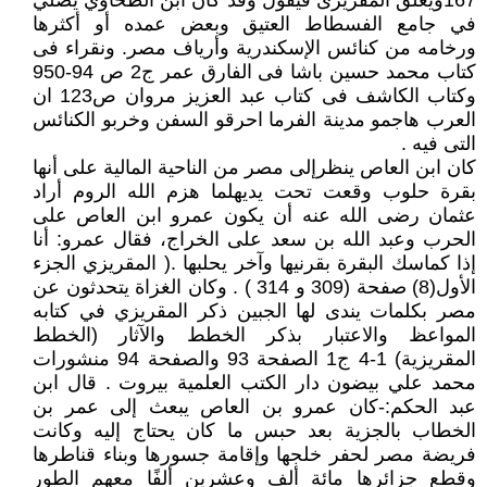
167ويعلق المقريزى فيقول وقد كان ابن الطحاويّ يصلي
في جامع الفسطاط العتيق وبعض عمده أو أكثرها
ورخامه من كنائس الإسكندرية وأرياف مصر. ونقراء فى
كتاب محمد حسين باشا فى الفارق عمر ج2 ص 94-950
وكتاب الكاشف فى كتاب عبد العزيز مروان ص123 ان
العرب هاجمو مدينة الفرما احرقو السفن وخربو الكنائس
التى فيه .
كان ابن العاص ينظرإلى مصر من الناحية المالية على أنها
بقرة حلوب وقعت تحت يديهلما هزم الله الروم أراد
عثمان رضى الله عنه أن يكون عمرو ابن العاص على
الحرب وعبد الله بن سعد على الخراج، فقال عمرو: أنا
إذا كماسك البقرة بقرنيها وآخر يحلبها .( المقريزي الجزء
الأول(8) صفحة (309 و 314 ) . وكان الغزاة يتحدثون عن
مصر بكلمات يندى لها الجبين ذكر المقريزي في كتابه
المواعظ والاعتبار بذكر الخطط والآثار (الخطط
المقريزية) 1-4 ج1 الصفحة 93 والصفحة 94 منشورات
محمد علي بيضون دار الكتب العلمية بيروت . قال ابن
عبد الحكم‏:‏-كان عمرو بن العاص يبعث إلى عمر بن
الخطاب بالجزية بعد حبس ما كان يحتاج إليه وكانت
فريضة مصر لحفر خلجها وإقامة جسورها وبناء قناطرها
وقطع جزائرها مائة ألف وعشرين ألفًا معهم الطور