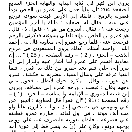
يروي ابن كثير في كتابه البداية والنهاية الجزء السابع
الصفحة 264 "أن علياً حمل على عمرو بن العاص يوماً
فضربه بالرمح ، فألقاه إلى الأرض فبدت سوءته فرجع
علي عنه ، فقال له أصحابه : مالك يا أمير المؤمنين
رجعت عنه ؟ ، فقال : أتدرون من هو ؟ ، قالوا : لا ، قال :
هو عمرو بن العاص ، وإنه تلقاني بسوءته فذكرني بالرحم
فرجعت عنه ، فلما رجع عمرو إلى معاوية قال له : إحمد
الله ، واحمد أستك." كذلك يروي المسعودي في مروج
الذهب – الجزء : ( 2 ) – رقم الصفحة : ( 25 ) "…. إن
معاوية أقسم على عمرو لما أشار عليه بالبراز إلى أن
يبرز إلى علي فلم يجد عمرو من ذلك بداً فبرز ، فلما
التقيا عرفه علي وشال السيف ليضربه به فكشف عمرو
عن عورته ، وقال : مكره أخوك لأبطل ، فحول علي
وجهه وقال : قبحت ، ورجع عمرو إلى مصافه. ويروي
إبن قتيبة الدينوري – الإمامة والسياسة – الجزء : (1 ) –
رقم الصفحة : (91 ) "أن عمراً قال لمعاوية : أتجبن عن
علي وتتهمني في نصيحتي إليك ، والله لأبارزن علياً ولو
مت ألف موتة ، في أول لقائه ، فبارزه عمرو فطعنه
علي فصرعه ، فاتقاه بعورته فانصرف عنه علي وولى
بوجهه دونه ، وكان علي (ر) لم ينظر قط إلى عورة أحد