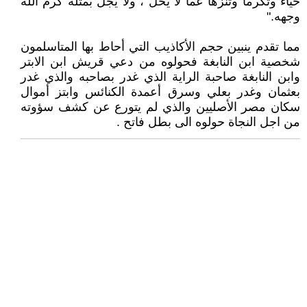
حياءً وتكرماً وتنزهاً عما لا يحل ، ولا يجل بمثله كرم الله
وجهه."
مما تقدم ينبين حجم الأكاذيب التي أحاط بها المتاسلمون
شخصية ابن النابغة فحولوه من دعي قريش ابن الابتر
وابن النابغة صاحبة الراية الذي غدر بصاحبه والذي غدر
بعثمان وغدر بعلي وسرق أعمدة الكنائس وابتز أموال
سكان مصر الأصليين والذي لم يتورع عن كشف سؤوته
من اجل النجاة حولوه الى بطل فاتح .