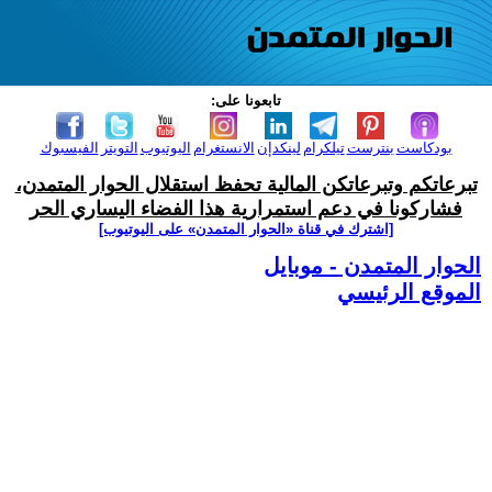
تابعونا على:
بودكاست
بنترست
تيلكرام
لينكدإن
الانستغرام
اليوتيوب
التويتر
الفيسبوك
تبرعاتكم وتبرعاتكن المالية تحفظ استقلال الحوار المتمدن،
فشاركونا في دعم استمرارية هذا الفضاء اليساري الحر
[اشترك في قناة ‫«الحوار المتمدن» على اليوتيوب]
الحوار المتمدن - موبايل
الموقع الرئيسي