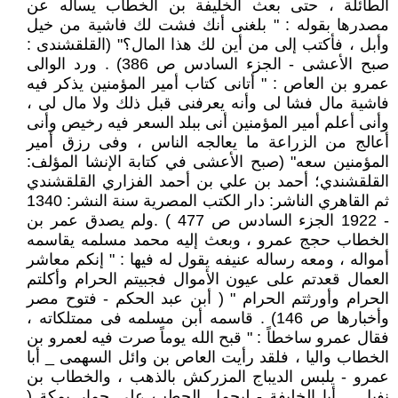
الطائلة ، حتى بعث الخليفة بن الخطاب يسأله عن
مصدرها بقوله : " بلغنى أنك فشت لك فاشية من خيل
وأبل ، فأكتب إلى من أين لك هذا المال؟" (القلقشندى :
صبح الأعشى - الجزء السادس ص 386) . ورد الوالى
عمرو بن العاص : " أتانى كتاب أمير المؤمنين يذكر فيه
فاشية مال فشا لى وأنه يعرفنى قبل ذلك ولا مال لى ،
وأنى أعلم أمير المؤمنين أنى ببلد السعر فيه رخيص وأنى
أعالج من الزراعة ما يعالجه الناس ، وفى رزق أمير
المؤمنين سعه" (صبح الأعشى في كتابة الإنشا المؤلف:
القلقشندي؛ أحمد بن علي بن أحمد الفزاري القلقشندي
ثم القاهري الناشر: دار الكتب المصرية سنة النشر: 1340
- 1922 الجزء السادس ص 477 ) .ولم يصدق عمر بن
الخطاب حجج عمرو ، وبعث إليه محمد مسلمه يقاسمه
أمواله ، ومعه رساله عنيفه يقول له فيها : " إنكم معاشر
العمال قعدتم على عيون الأموال فجبيتم الحرام وأكلتم
الحرام وأورثتم الحرام " ( أبن عبد الحكم - فتوح مصر
وأخبارها ص 146) . قاسمه أبن مسلمه فى ممتلكاته ،
فقال عمرو ساخطاً : " قبح الله يوماً صرت فيه لعمرو بن
الخطاب واليا ، فلقد رأيت العاص بن وائل السهمى _ أبا
عمرو - يلبس الديباج المزركش بالذهب ، والخطاب بن
نفيل _ أبا الخليفة - ليحمل الحطب على حمار بمكة (