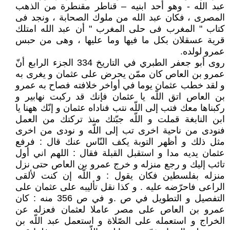
عبد الله - وهو أحد ابنيه – قناطر مقنطرة من الذهب
المصرى ، فكان عبد الله من ملوك الصحابة ، ونجد فى
كتاب " المغرب فى حلى المغرب " أن عبد الله امتلك
قرية عسقلان بكل ما فيها وما عليها ، وهى من حبس
عمرو لولده.
روى أبو جعفر الطبري في التاريخ 334 الجزء الرابع أنّ
عمرو بن العاص كان ممّن يحرض على عثمان و يغرى به
و لقد خطب عثمان يوما في أواخر خلافته فصاح به عمرو
بن العاص اتق اللّه يا عثمان فإنك قد ركبت نهابير و
ركبناها معك فتب إلى اللّه نتب فناداه عثمان و إنّك ههنا يا
ابن النابغة قملت و اللّه جبّتك منذ تركتك من العمل
فنودى من ناحية اخرى تب إلى اللّه و نودى من اخرى
مثل ذلك و أظهر التوبة يكف النّاس عنك قال : فرفع
عثمان يديه مدا و استقبل القبلة فقال : اللهم اني أول
تائب إليك و رجع منزله و خرج عمرو بن العاص حتى نزل
منزله بفلسطين فكان يقول : و اللّه إن كنت لألقى
الراعى فاحرّضه عليه . و كذا نقل تأليبه على عثمان على
التفصيل و التطويل في ص .و في ص 356 منه : كان
عمرو بن العاص على مصر عاملا لعثمان فعزله عن
الخراج و استعمله على الصّلاة و استعمل عبد اللّه بن