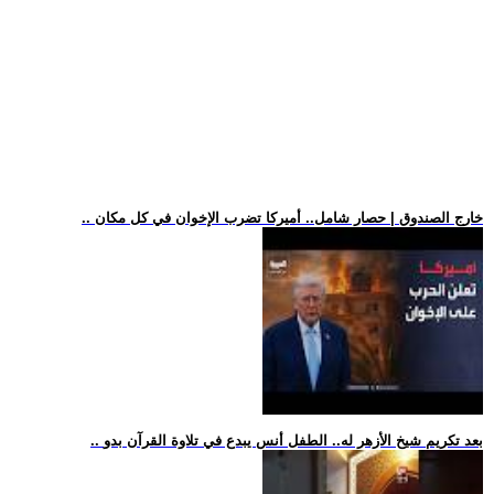
.. خارج الصندوق | حصار شامل.. أميركا تضرب الإخوان في كل مكان
.. بعد تكريم شيخ الأزهر له.. الطفل أنس يبدع في تلاوة القرآن بدو