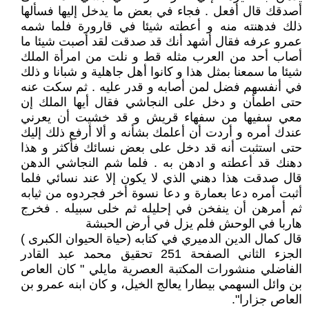
أصدقك قال أفعل . فجاء في بعض ما يدخل إليها فسألها
ذلك فدهنته منه و أعطته شيئا في قارورة فلما شمه
عمرو عرفه فقال أشهد أنك قد صدقت لقد أصبت شيئا ما
أصاب أحد من العرب مثله قط و نلت من امرأة الملك
شيئا ما سمعنا بمثل هذا و كانوا أهل جاهلية و شبانا و ذلك
في أنفسهم فضل لمن أصابه و قدر عليه . ثم سكت عنه
حتى اطمأن و دخل على النجاشي فقال أيها الملك إن
معي سفيها من سفهاء قريش و قد خشيت أن يعرني
عندك أمره و أردت أن أعلمك بشأنه و ألا أرفع ذلك إليك
حتى استثبت أنه قد دخل على بعض نسائك فأكثر و هذا
دهنك قد أعطته و ادهن به . فلما شم النجاشي الدهن
قال صدقت هذا دهني الذي لا يكون إلا عند نسائي فلما
أثبت أمره دعا بعمارة و دعا نسوة أخر فجردوه من ثيابه
ثم أمرهن أن ينفخن في إحليله ثم خلى سبيله . فخرج
هاربا في الوحش فلم يزل في أرض الحبشة
قال كمال الدين الدميري في كتابه (حياة الحيوان الكبرى )
الجزء الثاني الصفحة 251 تحقيق محمد عبد القادر
الفاضلي منشورات المكتبة العصرية مايلي " كان العاص‌
بن وائل السهمي بيطارا يعالج الخيل، و كان ابنه عمرو بن
العاص جزارا".