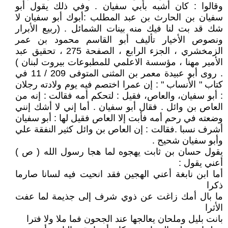
وقالوا : كان أشبه بأبي سفيان . وفي ذلك يقول أبو
سفيان بن الحارث بن عبد المطلب :أبوك أبو سفيان لا
شك قد بت لنا فيك منه بينات الشمائل . (ربيع الأبرار
ونصوص الأخيار تأليف أبو القاسم محمود بن عمر
الزمخشري ، الجزء الرابع ، الصفحة 275 ، تحقيق عبد
الأمير مهنا ، مؤسسة الاعلمي للمطبوعات بيروت لبنان )
. روى أبو عبيدة معمر بن المثنى المتوفى 209 / 11 في
كتاب " الأنساب " : إن عمرا اختصم فيه يوم ولادته رجلان
: أبو سفيان، والعاص، فقيل : لتحكم أمه فقالت : إنه من
العاص بن وائل . فقال أبو سفيان . أما إني لا أشك إنني
وضعته في رحم أمه فأبت إلا العاص فقيل لها : أبو سفيان
أشرف نسبا .فقالت : إن العاص بن وائل كثير النفقة علي
وأبو سفيان شحيح .
يقول حسان بن ثابت يهجوه لما هجا رسول الله ( ص )
أعني يقول :
أما ابن نابغة أعني الهجين فقد انحيت فيه لسانا صارما
ذكرا
ما بال أمك زاغت عن ذوي شرف إلى جذيمة لما عفت
الأثرا
بانت بليل وملحان يعالجها عند الجحون فما ملا ولا فترا