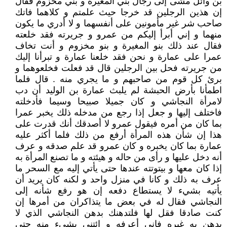
بن وائل مشى إلى رجال بني المغيرة و بني مخزوم فقال
إن هذين الرجلين قد خرجا حيث علمتم و كلاهما فاتك
صاحب شر غير مأمونين على أنفسهما و لا أدري ما يكون
منهما و إني أبرأ إليكم من عمرو و جريرته فقد خلعته
فقال عند ذلك بنو المغيرة و بنو مخزوم و أنت تخاف
عمرا على عمارة و نحن فقد خلعنا عمارة و تبرأنا إليك
من جريرته فحل بين الرجلين قال قد فعلت فخلعوهما و
برئ كل قوم من صاحبهم و ما يجري منه . قال فلما
اطمأنا بأرض الحبشة لم يلبث عمارة بن الوليد أن دب
لامرأة النجاشي و كان جميلا صبيحا وسيما فأدخلته
فاختلف إليها و جعل إذا رجع من مدخله ذلك يخبر عمرا
بما كان من أمره فيقول عمرو لا أصدقك أنك قدرت على
هذا إن شأن هذه المرأة أرفع من ذلك فلما أكثر عليه
عمارة بما كان يخبره و كان عمرو قد علم صدقه و عرف
أنه دخل عليها و رأى من حاله و هيئته و ما تصنع المرأة به
إذا كان معها و بيتوتته عندها حتى يأتي إليه مع السحر ما
عرف به ذلك و كانا في منزل واحد و لكنه كان يريد أن
يأتيه بشي‏ء لا يستطاع دفعه إن هو رفع شأنه إلى
النجاشي فقال له في بعض ما يتذاكران من أمرها إن
كنت صادقا فقل لها فلتدهنك بدهن النجاشي الذي لا
يدهن به غيره فإني أعرفه و ائتني بشي‏ء منه حتى