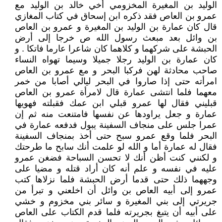
الوليد بن المغيرة المخزومي أخي خالد بن الوليد مع
عمرو بن العاص فقد ذكره ابن إسحاق في كتاب المغازي
قال كان عمارة بن الوليد بن المغيرة و عمرو بن العاص
بن وائل بعد مبعث رسول الله ص خرجا إلى أرض
الحبشة على شركهما و كلاهما كان شاعرا عارما فاتكا . و
كان عمارة بن الوليد رجلا جميلا وسيما تهواه النساء
صاحب محادثة لهن فركبا البحر و مع عمرو بن العاص
امرأته حتى إذا صاروا في البحر ليالي أصابا من خمر
معهما فلما انتشى عمارة قال لامرأة عمرو بن العاص
قبليني فقال لها عمرو قبلي ابن عمك فقبلته فهويها
عمارة و جعل يراودها عن نفسها فامتنعت منه ثم إن
عمرا جلس على منجاف السفينة يبول فدفعه عمارة في
البحر فلما وقع عمرو سبح حتى أخذ بمنجاف السفينة
فقال له عمارة أما و الله لو علمت أنك سابح ما طرحتك
و لكنني كنت أظن أنك لا تحسن السباحة فضغن عمرو
عليه في نفسه و علم أنه كان أراد قتله و مضيا على
وجههما ذلك حتى قدما أرض الحبشة فلما نزلاها كتب
عمرو إلى أبيه العاص بن وائل أن اخلعني و تبرأ من
جريرتي إلى بني المغيرة و سائر بني مخزوم و خشي
على أبيه أن يتبغ بجريرته فلما قدم الكتاب على العاص