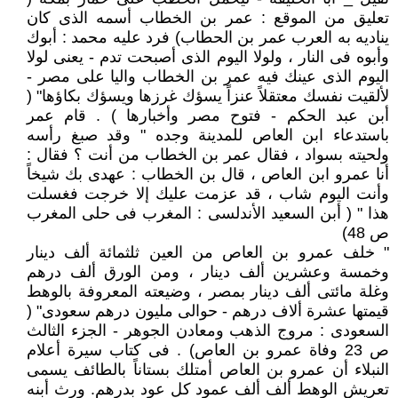
تعليق من الموقع : عمر بن الخطاب أسمه الذى كان
يناديه به العرب عمر بن الحطاب) فرد عليه محمد : أبوك
وأبوه فى النار ، ولولا اليوم الذى أصبحت تدم - يعنى لولا
اليوم الذى عينك فيه عمر بن الخطاب واليا على مصر -
لألقيت نفسك معتقلاً عنزاً يسؤك غرزها ويسؤك بكاؤها" (
أبن عبد الحكم - فتوح مصر وأخبارها ) . قام عمر
باستدعاء ابن العاص للمدينة وجده " وقد صبغ رأسه
ولحيته بسواد ، فقال عمر بن الخطاب من أنت ؟ فقال :
أنا عمرو ابن العاص ، قال بن الخطاب : عهدى بك شيخاً
وأنت اليوم شاب ، قد عزمت عليك إلا خرجت فغسلت
هذا " ( أبن السعيد الأندلسى : المغرب فى حلى المغرب
ص 48)
" خلف عمرو بن العاص من العين ثلثمائة ألف دينار
وخمسة وعشرين ألف دينار ، ومن الورق ألف درهم
وغلة مائتى ألف دينار بمصر ، وضيعته المعروفة بالوهط
قيمتها عشرة ألاف درهم - حوالى مليون درهم سعودى" (
السعودى : مروج الذهب ومعادن الجوهر - الجزء الثالث
ص 23 وفاة عمرو بن العاص) . فى كتاب سيرة أعلام
النبلاء أن عمرو بن العاص أمتلك بستاناً بالطائف يسمى
تعريش الوهط ألف ألف عمود كل عود بدرهم. ورث أبنه