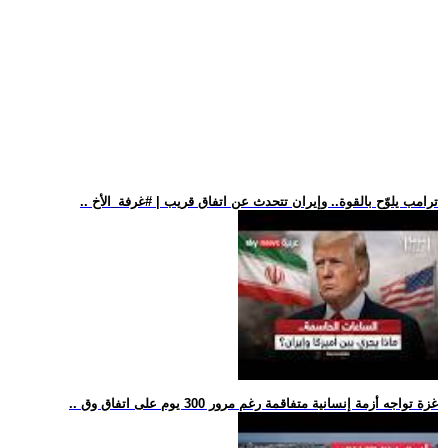
.. ترامب يلوّح بالقوة.. وإيران تتحدث عن اتفاق قريب | #غرفة_الأخ
.. غزة تواجه أزمة إنسانية متفاقمة رغم مرور 300 يوم على اتفاق وق