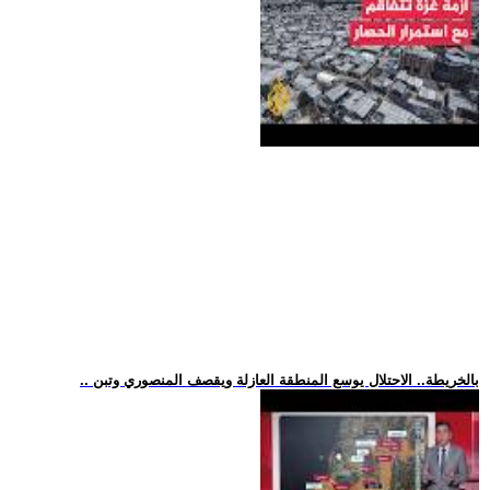
.. بالخريطة.. الاحتلال يوسع المنطقة العازلة ويقصف المنصوري وتبن