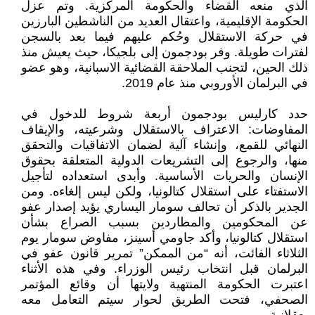
الذي منعه القضاء والحكومة المركزية. وتم عزل
الحكومة الإقليمية، واعتقال العديد من الناشطين البارزين
في حركة الاستقلال وحُكم عليهم فيما بعد بالسجن
لفترات طويلة. وفر بودجمون إلى بلجيكا، حيث يعيش منذ
ذلك الحين، لتجنب الملاحقة القضائية الاسبانية، وهو عضو
في البرلمان الأوروبي منذ عام 2019.
حدد كارليس بودجمون أربعة شروط للدخول في
المفاوضات: الاعتراف بالاستقلال وشرعيته، والإيقاف
النهائي للقمع، وإنشاء آلية لضمان الاتفاقيات والتحقق
منها، والرجوع إلى التشريعات الدولية المتعلقة بحقوق
الإنسان والحريات الأساسية. وأبدى استعداده لتأجيل
الاستفتاء على استقلال كتالونيا، ولكن ليس إلغاءه. ومن
الجدير بالذكر أن تحالف سومار اليساري يؤيد إصدار عفو
عن المحكومين والمطاردين بسبب الصراع بشأن
استقلال كتالونيا، وأكد جاومي أسينز، مفاوض سومار يوم
الثلاثاء الفائت، أنه “من الممكن” تمرير قانون عفو في
البرلمان قبل انتخاب رئيس الوزراء. وفي هذه الأثناء
اعتبرت الحكومة المنتهية ولايتها أن وقائع المؤتمر
الصحفي، فتحت الطريق لحوار سيتم التعامل معه