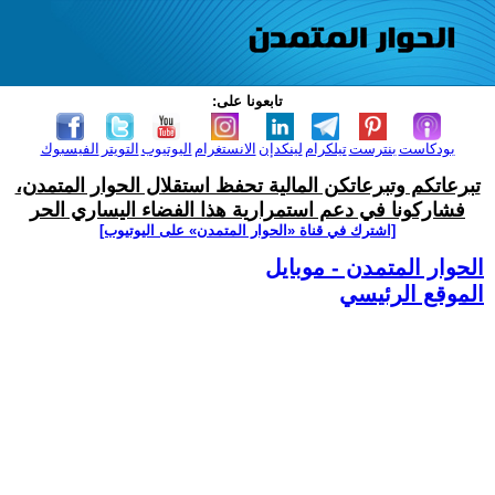
تابعونا على:
بودكاست
بنترست
تيلكرام
لينكدإن
الانستغرام
اليوتيوب
التويتر
الفيسبوك
تبرعاتكم وتبرعاتكن المالية تحفظ استقلال الحوار المتمدن،
فشاركونا في دعم استمرارية هذا الفضاء اليساري الحر
[اشترك في قناة ‫«الحوار المتمدن» على اليوتيوب]
الحوار المتمدن - موبايل
الموقع الرئيسي