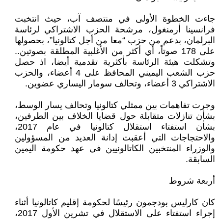
جاءت الخطوة الأولى في منتصف آب، حيث انتخبت
فرانسينا أرمنغول، مرشحة الحزب الاشتراكي لرئاسة
البرلمان، بدعم من حزب “معا من أجل كتالونيا”، بحصولها
على 178 صوتاً، أي أكثر من الأغلبية المطلقة بصوتين..
وتشكلت هيئة الرئاسة بأكثرية تقدمية أيضا، اذ حصل
حزب الشعب اليميني المحافظ على 4 أعضاء، والحزب
الاشتراكي 3 أعضاء، وتحالف سومار اليساري عضوين.
وجرت تفاهمات بين ممثلي كتالونيا وتحالف يسار الوسط،
بشأن تنازلات متقابلة حول قضايا الخلاف بين الطرفين،
بشأن استفتاء استقلال كتالونيا في عام 2017،
والاحتجاجات التي أعقبت إدانة العديد من المسؤولين
والوزراء المنتخبين الكاتالونيين في عهد حكومة اليمين
السابقة.
أربعة شروط
كان كارليس بودجمون رئيسًا لحكومة إقليم كاتالونيا أثناء
إجراء استفتاء على الاستقلال في تشرين الأول 2017،