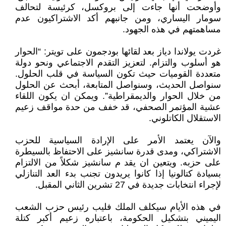
وأوضحت أنها جاءت إلى بروكسل، كرئيسة لتحالف
سومار اليساري، ومن جانبهم أكد الاشتراكيون عدم
مساهمتهم في هذه الجهود.
غردت يولاندا دياز بعد لقائها بودجمون على تويتر: “الحوار
هو أسلوب والتزام. لتعزيز التقدم الاجتماعي ونحو دولة
متعددة القوميات حيث تكون السياسة في قلب الحلول.
سنواصل الحديث، وسنواصل المتابعة، أبحث عن الحلول
من خلال الحوار والديمقراطية”. ويمكن ان يكون اللقاء
عشية المؤتمر الصحفي، قد خفف من حدة مواقف زعيم
الاستقلال الكاتلوني.
والآن يعتمد الأمر على الإرادة السياسية للحزب
الاشتراكي، ومدى قدرة سانشيز على الاحتفاظ بالسيطرة
على حزبه. ويتعين ان يقد م سانشيز شكلاً من الالتزام
بسيادة كتالونيا إذا كانوا يريدون تجنب بدء العد التنازلي
لإجراء انتخابات جديدة في 27 تشرين الثاني المقبل.
في هذه الأيام سيكلف الملك فليب رئيس حزب الشعب
اليميني بتشكيل الحكومة، باعتباره زعيم أكبر كتلة