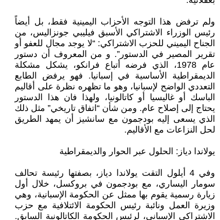
بعقلانية.
ولم ترفض هذا التوجه الأحزاب اليمينية فقط، بل أيضاً
رئيس الوزراء الاشتراكي الأسبق فيليبي جونزاليس، من
الجناح اليميني للحزب الاشتراكي: “لا يوجد مجال للعفو أو
تقرير المصير في الدستور”. و من المعروف أن دستور
عام 1978، الذي فرضه أتباع فرانكو، يشكل مشكلة
الديمقراطية الأساسية في إسبانيا. فهو يرفض الطابع
التعددي الواضح لإسبانيا، وهو ما تظهره نظرة على أقاليم
الباسك أو غاليسيا أو كاتالونيا، ولهذا فان هذا الدستور
يحتاج إلى إصلاح عام. ومن شأن “اتفاق تاريخي” مثل ذلك
الذي يسعى إليه بودجمون مع سانشيز أن يمهد الطريق
لحل النزاعات مع الأقاليم.
يولاندا دياز: الحلول عبر الحوار والديمقراطية
وفي 4 أيلول التقت يولاندا دياز، بصفتها رئيسة تحالف
سومار اليساري، مع بودجمون في بروكسل، خلال أول
زيارة رسمية يقوم بها ممثل عن الحكومة الإسبانية، وهي
وزيرة العمل ونائبة رئيس الحكومة الائتلافية مع حزب
الاشتراكي الإسباني، لرئيس الحكومة الكاتالونية السابق.