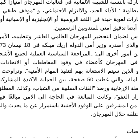
كة بالنسبة للشبيبة الالمانية في فعاليات المهرجان امتيازا كبي
لمطلوبة : الأداء الجيد، والالتزام الاجتماعي، و "موقف طبقي 
رات لغوية جيدة في اللغة الروسية أو الإنجليزية أو الإسبانية أو
أيضا تدقيق أمني للمندوبين الرسميين.
أمور أخرى الى: „المراجعة السياسية العملية لجميع الأشخ
ي المهرجان كأعضاء في وفود المقاطعات أو الاتحادات 
أو الذين سيتم الاستعانة بهم لتنفيذ المهام الأمنية". وتراوحت
الأمنية الشاملة، والتي غطت 50 صفحة، بين الحماية الاكيدة لل
طة الإرهابية ورصد "الفئات السلبية من الشباب، وكذلك المط
 العفو"، وكانت المبالغة في الحاجة الى الامن مبالغًا فيه
من المشرفين على الوفود الأجنبية باستمرار عن ما يحدث والم
ختلفة خلال المهرجان.
قضات