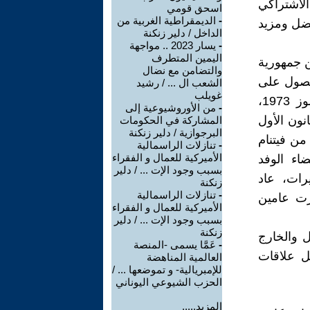
لحزب الاشتراكي
اسحق قومي
-
الديمقراطية الغربية من
فضل ومزيد
الداخل / دلير زنكنة
-
يسار 2023 .. مواجهة
اليمين المتطرف
ت بين جمهورية
والتضامن مع نضال
للحصول على
الشعب ال ... / رشيد
غويلب
الاعتراف الدولي بجمهورية ألمانيا الديمقراطية تؤتي ثمارها. وفي 3 تموز 1973،
-
من الأوروشيوعية إلى
نون الأول
المشاركة في الحكومات
البرجوازية / دلير زنكنة
من فيتنام
-
تنازلات الراسمالية
الأميركية للعمال و الفقراء
اء الوفد
بسبب وجود الإت ... / دلير
رات، عاد
زنكنة
-
تنازلات الراسمالية
رت عامين
الأميركية للعمال و الفقراء
بسبب وجود الإت ... / دلير
زنكنة
ل والخارج
-
عَمَّا يسمى -المنصة
ل علاقات
العالمية المناهضة
للإمبريالية- و تموضعها ... /
الحزب الشيوعي اليوناني
المزيد.....