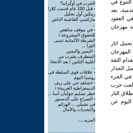
التنوع في
الحرب في أوكرانيا*
-
قبل 100 عام قدمت كلارا
دمية، بعد
زيتكين أول تحليل
ي العقود
ماركسي للفاشية الناش
...
ام 1947 في براغ، تبعه مهرجان
-
في موقف مناهض
للحقوق المشروعة /
الشرطة الألمانية تتبنى
ل تحمل اثار
القرا ...
-
اليمين واليمين
المهرجان
المتطرف يقترب من
دام الثقة
أغلبية الثلثين / بعد الانتخا
...
صل الجدار
-
علاقات قوى السلطة في
 في الجزء
روسيا اليوم
-
«شاهد حي على زيف
ندلعت حرب
الديمقراطية الغربية» /
لاق النار
خطر تسليم جوليان أسا ...
-
الصراع على الدستور
تى اليوم عن
في تشيلي ... الهزائم
والتحديات والآمال
المزيد.....