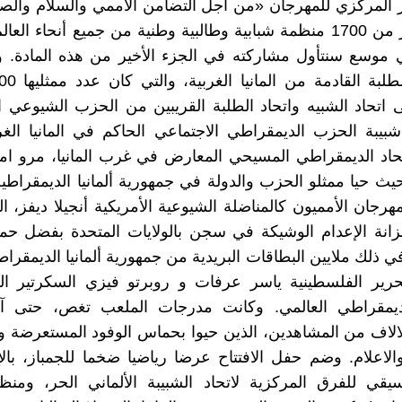
 المركزي للمهرجان «من أجل التضامن الاممي والسلام والص
ممثلوا أكثر من 1700 منظمة شبابية وطالبية وطنية من جميع أنحاء الع
 موسع سنتأول مشاركته في الجزء الأخير من هذه المادة. 
 اتحاد الشبيه واتحاد الطلبة القريبين من الحزب الشيوعي ال
يبة الحزب الديمقراطي الاجتماعي الحاكم في المانيا الغرب
تحاد الديمقراطي المسيحي المعارض في غرب المانيا، مرو ام
حيث حيا ممثلو الحزب والدولة في جمهورية ألمانيا الديمقراطية
رجان الأمميون كالمناضلة الشيوعية الأمريكية أنجيلا ديفز، 
زانة الإعدام الوشيكة في سجن بالولايات المتحدة بفضل حم
في ذلك ملايين البطاقات البريدية من جمهورية ألمانيا الديمقرا
رير الفلسطينية ياسر عرفات و روبرتو فيزي السكرتير العا
لديمقراطي العالمي. وكانت مدرجات الملعب تغص، حتى آ
الاف من المشاهدين، الذين حيوا بحماس الوفود المستعرضة 
لاعلام. وضم حفل الافتتاح عرضا رياضيا ضخما للجمباز، بال
ي للفرق المركزية لاتحاد الشبيبة الألماني الحر، ومنظ