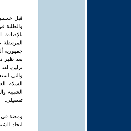
المرتبطة ب
جمهورية ألم
بعد ظهر ذ
برلين. لقد
والتي استع
السلام الع
الشبيبة وال
تفصيلي.
ومضة في تا