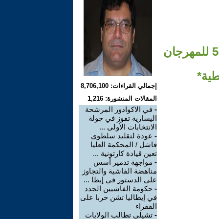
-من اجل التضامن الأممي والسلام والصداقة- الذكرى ال 50 للمهرجان
طية*
إجمالي القراءات: 8,706,100
المقالات المنشورة: 1,216
-
في الاكوادور المرشحة
اليسارية تفوز في جولة
الانتخابات الأولى ...
-
عودة لتقليد سلطوي
فاشل / المحكمة العليا
تعين قيادة كارتونية ...
-
مواجهة تدمير أسس
مناهضة الفاشية والتجاوز
على الدستور في إيطا ...
-
حكومة الفاشيين الجدد
في إيطاليا تشن حربا على
الفقراء
-
تشيلي تطالب الولايات