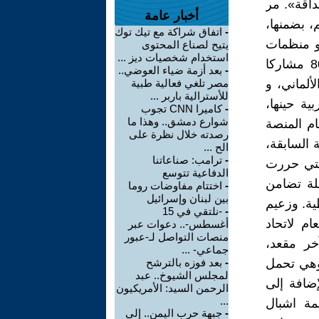
داقة». مر
أخبار عامة
الم، بضمنها،
-
اتفاق شراكة مع تيك توك
و منظمات
يتيح لصناع المحتوى
استخدام شخصيات ديز ...
الشبيبة والطلبة القادمة من المانيا الغربية، والتي كان عدد ممثليها 800 مشاركا
-
بعد أزمة ضياء العوضي..
ألماني، و
مصر تلغي فعالية طبية
للأسترالية باربر ...
ية حينها،
-
كاميرا CNN تجوب
شوارع دمشق.. وهذا ما
ام المنصة
رصدته خلال نظرة على
 السابقة،
الح ...
-
ترامب: صناعاتنا
التي حررت
الدفاعية تتوسع
لة تضامن
-
اختتام مفاوضات روما
بين لبنان وإسرائيل
طية. وزعيم
-
-نلتقي في 15
م لاتحاد
أغسطس-.. دعوات عبر
منصات التواصل لـ-عبور
خر مقعد،
جماعي- ...
وهي تحمل
-
بعد فوزه بالترشح
لمجلس الشيوخ.. عبد
إضافة إلى
الرحمن السيد: الأمريكيون
...
مة اشبال
-
جبهة حرب اليمن.. إلى