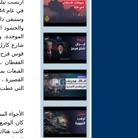
ارنست تيلما
في عام 1944).
وستبقى ذاك
والحشود ا
الموحدة، و
شارع كارل
قوس قزح ال
القفطان ، 
القبعات بم
القصيرة ، 
التي غطت ا
الأجواء الس
كان الوضع 
كانت هناك 