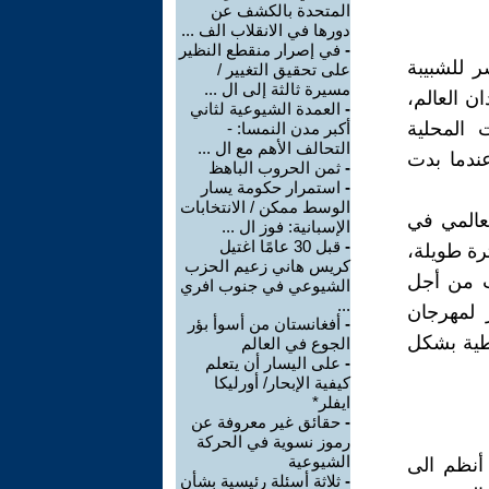
المتحدة بالكشف عن
دورها في الانقلاب الف ...
-
في إصرار منقطع النظير
مي العاشر للشبيبة
على تحقيق التغيير /
مسيرة ثالثة إلى ال ...
غلب بلدان العالم،
-
العمدة الشيوعية لثاني
مات المحلية
أكبر مدن النمسا: -
التحالف الأهم مع ال ...
عندما بدت
-
ثمن الحروب الباهظ
-
استمرار حكومة يسار
الوسط ممكن / الانتخابات
عالمي في
الإسبانية: فوز ال ...
-
قبل 30 عامًا اغتيل
رة طويلة،
كريس هاني زعيم الحزب
ات من أجل
الشيوعي في جنوب افري
...
ر لمهرجان
-
أفغانستان من أسوأ بؤر
اطية بشكل
الجوع في العالم
-
على اليسار أن يتعلم
كيفية الإبحار/ أورليكا
ايفلر*
-
حقائق غير معروفة عن
رموز نسوية في الحركة
الشيوعية
 الديمقراطي العالمي، الذي تأسس في لندن عام 1945 ، أنظم الى
-
ثلاثة أسئلة رئيسية بشأن