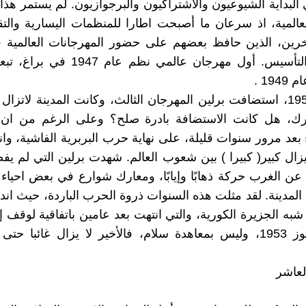
لبداية الشيوعيون والاشتراكيون والبرجوازيون. لم يستمر هذا 
عالمية، اذ سرعان ما أصبحت اطارا للمنظمات اليسارية والتق
خرين، الذين حافظ بعضهم على حضور المهرجانات العالمية ف
التي تلت التأسيس. أول مهرجان عالمي نظم ع
19 .
في عام 1951، استضافت برلين المهرجان الثالث، وكانت المدينة لاتزا
ارك، هل كانت الاستضافة بادرة صلح؟ وعلى الرغم من ان 
 بعد مرور سنوات قليلة، على نهاية حرب البربرية الفاشية، وانع
 يزال كبير( كبيرا ) بين شعوب العالم. شهدت برلين التي لم يف
عن الغرب حركة ذهابًا وإيابًا، ومعارك شوارع في بعض احياء
المدينة. لقد مثلت هذه السنوات ذروة الحرب الباردة، حيث ا
به الجزيرة الكورية، والتي انتهت بعد عامين باتفاقية لوقف إط
في 27 تموز 1953، وليس بمعاهدة سلام، فالأخير لا يزال غائبا ح
لعاشر