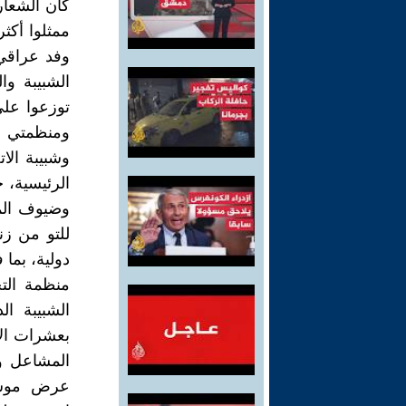
كان الشعار
وفد عراقي
توزعوا على
ومنظمتي شب
وشبيبة الا
الرئيسية، 
وضيوف المه
للتو من زن
دولية، بما 
منظمة التح
الشبيبة ا
بعشرات ال
المشاعل وا
عرض موسيق