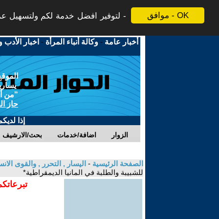
موافق - OK
لتوفير افضل خدمة لكم ولتسهيل عملي
أخبار عامة
-
وكالة أنباء المرأة
-
اخبار الأدب و
الموقع
يسارية
"من أج
حاز ال
إذا لديك
الزوار
اضافة/خدمات
بحث/الارشيف
الصفحة الرئيسية
-
اليسار , التحرر , والقوى الان
للشبيبة والطلبة في المانيا الديمقراطية*
تبرعاتكم