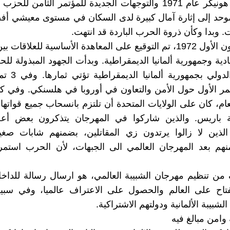
إلى إريش هونيكر عام 1971 والتوجهات الجديدة للمؤتمر الثامن ل
لموحد إلى إثارة آمال كبيرة لدى السكان في مستوى معيشي أ
. وبدا وكأن ذروة الحرب الباردة قد انتهت.
في 21 كانون الأول 1972، تم التوقيع على المعاهدة الأساسية للعلاقا
تحادية وجمهورية ألمانيا الديمقراطية. وبدأت الجهود المبذولة 
تمر الأول حول الأمن والتعاون في أوروبا في هلسنكي. وفي كا
ام، كان على الولايات المتحدة أن تلتزم بانسحاب جميع قواتها 
ة باريس. والذين شاركوا في المهرجان يتذكرون بعض أعض
 الذين لا زالوا يرتدون زي المقاتلين، بضمنهم شابات صغي
منهم بعد المهرجان العالمي الى الجبهات، لأن الحرب استم
من تنظيم مهرجان الشبيبة العالمي، هو ارسال رسالة للداخ
نفتاح على العالم والحصول على الاعتراف عالميا، وفي سبي
الشبيبة الألمانية ودولتهم الاشتراكية.
وامن مبالغ فيه