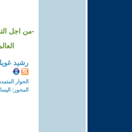
العال
رشيد غوي
الحوار المتمدن-العدد: 7713 - 23
المحور: اليسار