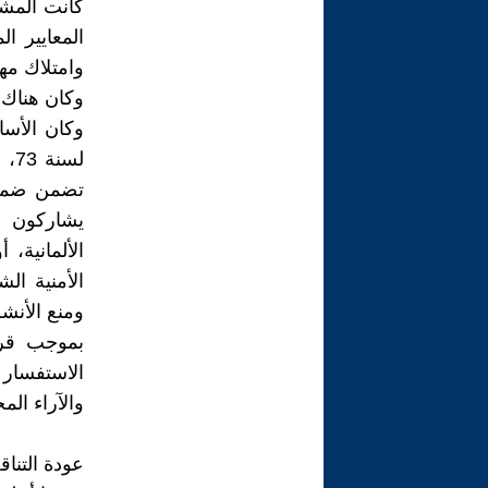
كانت المشار
المعايير ا
وامتلاك مها
وكان هناك 
تضمن ضمن 
يشاركون ف
الألمانية، 
ومنع الأنش
بموجب قرار
الاستفسار 
والآراء الم
عودة التنا