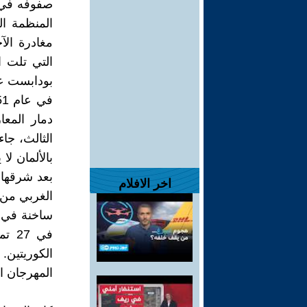
صفوفه في ا
المنظمة ال
مغادرة الآ
بودابست عام 49
دمار المع
الثالث، جاء
بالألمان لا
بعد شرقها 
اخر الافلام
الغربي من 
ساخنة في ش
الكوريتين.
المهرجان ا