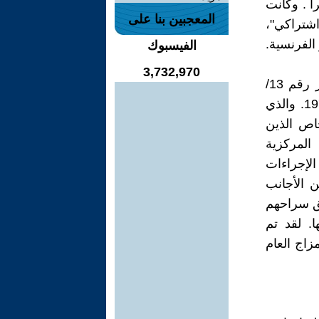
را . وكانت
المعجبين بنا على
اشتراكي"،
 الفرنسية.
الفيسبوك
3,732,970
وكان الأساس لضمان التحضير للمهرجان العالمي العاشر وتنظيمه، الأمر رقم 13/
لسنة 73، والذي أصدره وزير أمن الدولة إريك ميلكه في 18 نيسان 1973. والذي
اص الذين
المركزية
 الإجراءات
مشاركين الأجانب
لق سراحهم
ا. لقد تم
زاج العام