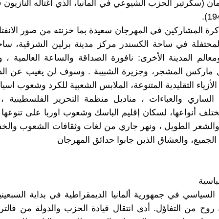
ن (سكرتير الحزب الشيوعي في المانيا، الذي اغتاله النازيون ف
رة المشاركين في المهرجان سعيدة بما خزنته من صور الانفتاح
لمحتفلة في ساحة الكسندر مركز مدينة برلين الشرقية، ساح
معالم المدينة الأخرى: نافورة الصداقة والساعة العالمية ،
 ماركس المشجر، وجزيرة الشبيبة . وسوف لن يغيب عن الذا
أزياء التقليدية المتنوعة، الملابس الشعبية للكرد وشعوب اسي
الساري والعباءات ، مناديل منظمة التحرير الفلسطينية ، 
ختلف أنواعها، لسكان إقليم الباسك وشعوب اوربا على تنوعها ،
والشعر الطويل ، ونهر جاري من لغات وثقافات الشعوب والخف
لجميع، والعشاق الذين جابوا حدائق المهرجان
ياسية
السياسي في جمهورية ألمانيا الديمقراطية في بداية السبعينيا
روح من التفاؤل. أدى انتقال قيادة الحزب والدولة من فالت