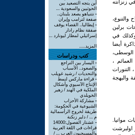
ي زنزانته
أين يتجه التصعيد بين
الحوثيين والسعودية ...
-
نتنياهو يصعد بلبنان..
 والتنوع،
صفعة لترامب وإيران
-
إيطاليا.. القضاء يوقف
ات برلين
صفقة نظام رادار
 وكذلك في
إسرائيلي لمطار ليونارد ...
كرة أيضا
المزيد.....
ا الوسطى،
كتب ودراسات
العمائم ،
-
اليسار بين التراجع
والصعود.. الأسباب
 التنورات
والتحديات / رشيد غويلب
ة والبهجة
-
قراءة ماركس لنمط
الإنتاج الآسيوي وأشكال
الملكية في الهند / زهير
الخويلدي
-
مشاركة الأحزاب
الشيوعية في الحكومة:
طريقة لخروج الرأسمالية
م ... / دلير زنكنة
ت مواتيا.
-
عشتار الفصول:14000
قراءات في اللغة العربية
ر اولبرشت
والمسيحيون العرب ... /