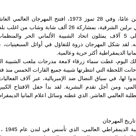
قبل خمسين عامًا، وفي 28 تموز 1973، افتتح المهرجان العال
والطلبة في برلين الشرقية، بمشاركة 26 ألف شابة وشاب من ا
بالإضافة الى 5 آلاف يمثلون اتحاد الشبيبة الألماني الحر والمنظ
ه. لقد شكل المهرجان ذروة للتفاؤل في أوائل السبعينيات، 
انيا الديمقراطية أكثر حرية وعالمية.
لك اليوم، غطت سماء زرقاء لامعة مدرجات ملعب الشبيبة ال
 حانت اللحظة التي انتظرتها شبيبة جميع القارات الخمس منذ فت
دوا لها، في سياق النضال ضد الإمبريالية، عبر آلاف الفعالي
المي، ومن أجل تقدم البشرية. لقد بدأ حفل الافتتاح الكبي
طلبة العالمي العاشر. الذي غطته وسائل اعلام المانيا الديمقر
ريخ المهرجان
اتحاد الشبيبة