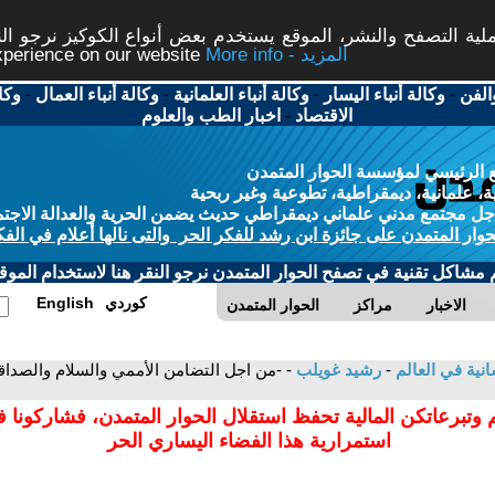
ة التصفح والنشر، الموقع يستخدم بعض أنواع الكوكيز نرجو النق
More info - المزيد
experience on our website
الفن
-
وكالة أنباء اليسار
-
وكالة أنباء العلمانية
-
وكالة أنباء العمال
-
وكا
الاقتصاد
-
اخبار الطب والعلوم
 الرئيسي لمؤسسة الحوار المتمدن
، علمانية، ديمقراطية، تطوعية وغير ربحية
ل مجتمع مدني علماني ديمقراطي حديث يضمن الحرية والعدالة الاجتم
حوار المتمدن على جائزة ابن رشد للفكر الحر والتى نالها أعلام في الفك
م مشاكل تقنية في تصفح الحوار المتمدن نرجو النقر هنا لاستخدام الموقع
كوردي
English
الاخبار
مراكز
الحوار المتمدن
سانية في العالم
-
رشيد غويلب
 وتبرعاتكن المالية تحفظ استقلال الحوار المتمدن، فشاركونا 
استمرارية هذا الفضاء اليساري الحر