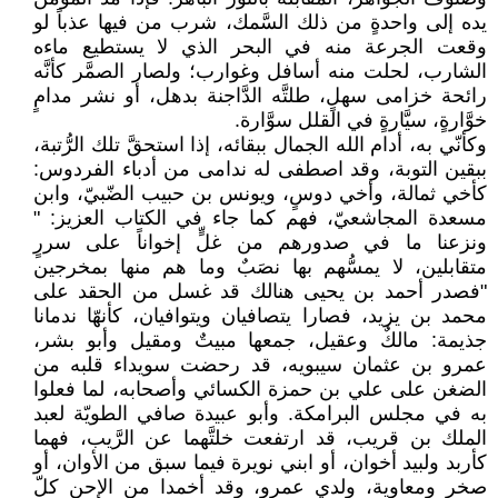
يده إلى واحدةٍ من ذلك السَّمك، شرب من فيها عذباً لو
وقعت الجرعة منه في البحر الذي لا يستطيع ماءه
الشارب، لحلت منه أسافل وغوارب؛ ولصار الصمَّر كأنَّه
رائحة خزامى سهلٍ، طلتَّه الدَّاجنة بدهل، أو نشر مدامٍ
خوَّارةٍ، سيَّارةٍ في القلل سوَّارة.
وكأنّي به، أدام الله الجمال ببقائه، إذا استحقَّ تلك الرُّتبة،
ببقين التوبة، وقد اصطفى له ندامى من أدباء الفردوس:
كأخي ثمالة، وأخي دوسٍ، ويونس بن حبيب الضّبيّ، وابن
مسعدة المجاشعيّ، فهم كما جاء في الكتاب العزيز: "
ونزعنا ما في صدورهم من غلٍّ إخواناً على سررٍ
متقابلين، لا يمسُّهم بها نصَبٌ وما هم منها بمخرجين
"فصدر أحمد بن يحيى هنالك قد غسل من الحقد على
محمد بن يزيد، فصارا يتصافيان ويتوافيان، كأنهّا ندمانا
جذيمة: مالكٌ وعقيل، جمعها مبيتٌ ومقيل وأبو بشر،
عمرو بن عثمان سيبويه، قد رحضت سويداء قلبه من
الضغن على علي بن حمزة الكسائي وأصحابه، لما فعلوا
به في مجلس البرامكة. وأبو عبيدة صافي الطويّة لعبد
الملك بن قريب، قد ارتفعت خلتَّهما عن الرَّيب، فهما
كأربد ولبيد أخوان، أو ابني نويرة فيما سبق من الأوان، أو
صخرٍ ومعاوية، ولدي عمرو، وقد أخمدا من الإحن كلّ