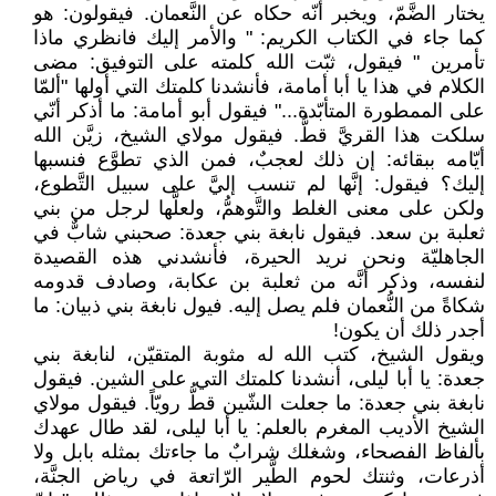
يختار الضَّمّ، ويخبر أنّه حكاه عن النَّعمان. فيقولون: هو
كما جاء في الكتاب الكريم: " والأمر إليك فانظري ماذا
تأمرين " فيقول، ثبّت الله كلمته على التوفيق: مضى
الكلام في هذا يا أبا أمامة، فأنشدنا كلمتك التي أولها "ألمّا
على الممطورة المتأبّدة..." فيقول أبو أمامة: ما أذكر أنّي
سلكت هذا القريَّ قطُّ. فيقول مولاي الشيخ، زيَّن الله
أيّامه ببقائه: إن ذلك لعجبٌ، فمن الذي تطوَّع فنسبها
إليك؟ فيقول: إنَّها لم تنسب إليَّ على سبيل التَّطوع،
ولكن على معنى الغلط والتَّوهمُّ، ولعلَّها لرجل من بني
ثعلبة بن سعد. فيقول نابغة بني جعدة: صحبني شابٌّ في
الجاهليّة ونحن نريد الحيرة، فأنشدني هذه القصيدة
لنفسه، وذكر أنَّه من ثعلبة بن عكابة، وصادف قدومه
شكاةً من النُّعمان فلم يصل إليه. فيول نابغة بني ذبيان: ما
أجدر ذلك أن يكون!
ويقول الشيخ، كتب الله له مثوبة المتقيّن، لنابغة بني
جعدة: يا أبا ليلى، أنشدنا كلمتك التي على الشين. فيقول
نابغة بني جعدة: ما جعلت الشّين قطُّ رويّاً. فيقول مولاي
الشيخ الأديب المغرم بالعلم: يا أبا ليلى، لقد طال عهدك
بألفاظ الفصحاء، وشغلك شرابٌ ما جاءتك بمثله بابل ولا
أذرعات، وثنتك لحوم الطَّير الرّاتعة في رياض الجنَّة،