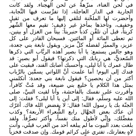
في لحن الغناء، منزّهةً عن لحن الهجناء. ولقد كانت
الجارية في الدار العاجلة، إذا تفرِّست فيها النَّجابة،
وأحضرت لها الملحِّنة لتلقي إليها ما تعرف من ثقيلٍ
وخفيف، وتأخذها بمأخذٍ غير ذفيف؛ تقيم معها الشّهر
كريتاً، قبل أن تلقَّن كذباً حنبريتاً: بيتاً من الغزل أو بيتين،
ثم تعطى المائة أو المائتين. فسبحان القادر على كل
عزيز، والمميِّز لفضله كلَّ مزيز. ويقول نابغة بني جعدة،
وهو جالس يستمع: يا أبا بصير أهذه الربَّاب التي ذكرها
السّعديُّ، هي ربابك التي ذكرتها؟ فيقول أبو بصيرٍ: قد
طال عمرك يا أبا ليلى، وأحسبك أصابك الفند، فبقيت على
فندك إلى اليوم! أما علمت أنَّ اللواتي يسمَّين بالرَّباب
أكثر من أن يحصين؟ فيقول نابغة بني جعدة: أتكلمني
بمثل هذا الكلام يا خليع بني ضبيعة، وقد مُتَّ كافراً،
وأقررت على نفسك بالفاحشة، وأنا لقيت النبيَّ، صلى
الله عليه وسلّم، فقال: إلى أين يا أبا ليلى؟ فقلت: إلى
الجنّة بك يا رسول الله! فقال: لا يفضض الله فاك. أغرّك
أن عدَّك بعض الجهَّال رابع الشُّعراء الأربعة؟ وكذب
مفضِّلك، وإنِّي لأطول منك نفساً، وأكثر تصرُّفاً. ولقد
بلغت بعدد البيوت ما لم يبلغه أحد من العرب قبلي، وأنت
لاهٍ بعفارتك، تفتري على كرائم قومك. وإن صدقت فخزياً