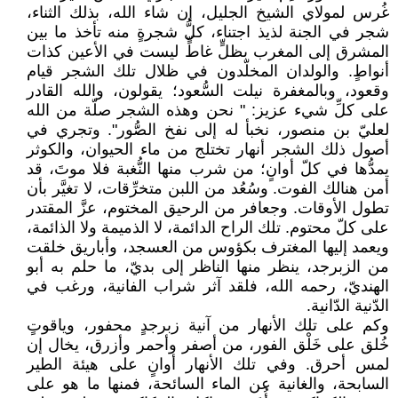
غُرس لمولاي الشيخ الجليل، إن شاء الله، بذلك الثناء،
شجر في الجنة لذيذ اجتناء، كلُّ شجرةٍ منه تأخذ ما بين
المشرق إلى المغرب بظلٍّ غاطٍّ ليست في الأعين كذات
أنواطٍ. والولدان المخلّدون في ظلال تلك الشجر قيام
وقعود، وبالمغفرة نيلت السُّعود؛ يقولون، والله القادر
على كلِّ شيء عزيز: " نحن وهذه الشجر صلّة من الله
لعليّ بن منصور، نخبأ له إلى نفخ الصُّور". وتجري في
أصول ذلك الشجر أنهار تختلج من ماء الحيوان، والكوثر
يمدُّها في كلّ أوانٍ؛ من شرب منها النُّغبة فلا موتَ، قد
أمن هنالك الفوت. وسُعُد من اللبن متخرِّقات، لا تغيَّر بأن
تطول الأوقات. وجعافر من الرحيق المختوم، عزَّ المقتدر
على كلّ محتوم. تلك الراح الدائمة، لا الذميمة ولا الذائمة،
ويعمد إليها المغترف بكؤوس من العسجد، وأباريق خلقت
من الزبرجد، ينظر منها الناظر إلى بديّ، ما حلم به أبو
الهنديّ، رحمه الله، فلقد آثر شراب الفانية، ورغب في
الدّنية الدّانية.
وكم على تلك الأنهار من آنية زبرجدٍ محفور، وياقوتٍ
خُلق على خَلْق الفور، من أصفر وأحمر وأزرق، يخال إن
لمس أحرق. وفي تلك الأنهار أوانٍ على هيئة الطير
السابحة، والغانية عن الماء السائحة، فمنها ما هو على