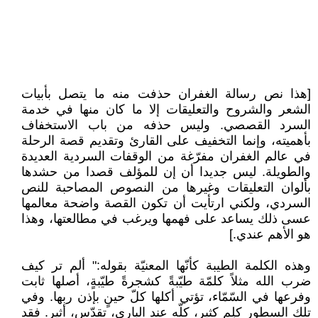
[هذا نص رسالة الغفران حذفت منه ما يتصل بأبيات
الشعر والشروح والتعليقات إلا ما كان منها في خدمة
السرد القصصي. وليس حذفه من باب الاستخفاف
بأهميته، وإنما التخفيف على القارئ وتقديم قصة الرحلة
في عالم الغفران مفرّغة من الوقفات السردية العديدة
والطويلة. ليس جديدا أن إن للمؤلف قصدا من حشدها
بألوان التعليقات وغيرها من النصوص المصاحبة للنص
السردي، ولكني ارتأيت أن تكون القصة واضحة معالمها
عسى ذلك يساعد على فهمها ويرغب في مطالعتها، وهذا
هو الأهم عندي.]
وهذه الكلمة الطيبة كأنّها المعنيّة بقوله:" ألم تر كيف
ضرب الله مثلاً كلمّة طيّبةً كشجرةً طيّبةٍ، أصلها ثابت
وفرعها في السّمّاء، تؤتي أكلها كلّ حينٍ بإذن ربها. وفي
تلك السطور كلِم كثير، كلّه عند الباري، تقدّس، أثير. فقد