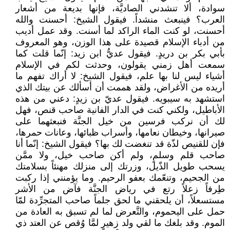
سوادة، ألا تنشدني الصاديَّة، فإنها بديعة من أشعار
العرب؟ فينبعث منشداً. فيقول الشيخ: أحسنت والله
أحسنت، لو كنت الماء الراكد لما أسنت. وقد عمل أديب
من أدباء الإسلام قصيدة على هذا الوزن، وهو المعروف
بأبي بكر بن دريدٍ. فيقول عديُّ ابن زيد: إنّما قلت كما
سمعت أهل زمني يقولون، وحدثت لكم في الإسلام
أشياء ليس لنا بها علم، فيقول الشيخ: لا أراك تفهم ما
أريده من الأغراض، ولقد هممت أن أسألك عن بيتك الذي
استشهد به سيبويه. فيقول عديّ بن زيدٍ: دعني من هذه
الأباطيل، ولكني كنت في الدار الفانية صاحب قنص، فهل
لك أن نركب فرسين من خيل الجنَّة فنبعثهما على
صيرانها، وخيطان نعامها، وأسراب ظبائها، وعانات حمرها،
فإن للقنيص لذّة قد تنغضت لك بها؟ فيقول الشيخ: إنّما أنا
صاحب قلم وسلمٍ، ولم أكن صاحب خيل، ولا ممَّن
يسحب طويل الذّيل، وزرتك إلى منزلك مهنئاً بسلامتك
من الجحيم، وتنعّمك بعفو الرحيم. وما يؤمنني إذا ركبت
طِرفاً زعلاً رتع في رياض الجنَّة فآض من الأشر
مستسعلاً، أن يلحقني ما لحق جلماً صاحب المتجرِّدة لمّا
حمل على اليحموم، والتَّعرض لما لم تسبق به العادة من
الموم. وقد بلغك ما لقي ولد زهيرٍ لمَّا وُقص عن العتد ذي