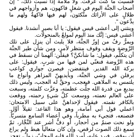
فنسيت ما كنت عرفت. ولا ملامة إذا نسيت ذلك، " إنّ
أصحاب الجنَّة اليوم في شغلٍ فاكهون، هم وأزواجهم في
ظلالٍ على الأرائك متَّكئون، لهم فيها فاكهةٌ ولهم ما
يدَّعون ".
وينثني إلى أعشى قيس فيقول: يا أبا بصيرٍ أنشدنا. فيقول
أعشى قيس: إنَّك منذ اليوم لمولعٌ بالمنحولات.
ويمرُّ رفٌ من إوزّ الجنَّة، فلا يلبث أن ينزل على تلك
الرَّوضة ويقف وقوف منتظر لأمرٍ، ومن شأن طير الجنَّة
أن يتكلَّم، فيقول: ما شأنكنَّ؟ فيقلن: ألهمنا أن نسقط في
هذه الرَّوضة فنغنّي لمن فيها من شربٍ. فيقول: على
بركة الله القدير. فينتفضن، فيصرن جواري كواعب
يرفلن في وشي الجنَّة، وبأيديهنّ المزاهر وأنواع ما
يلتمس به الملاهي. فيعجب، وحقَّ له العجب، وليس ذلك
ببديعٍ من قدرة الله جلَّت عظمته، وعزَّت كلمته، وسبغت
على العالم نعمته، ووسعت كلَّ شيءٍ رحمته، ووقعت
بالكافر نقمته. فيقول لإحداهنَّ على سبيل الامتحان:
اعملي قول أبي أمامة، وهو هذا القاعد: ثقيلاً أوَّل.
فتصنعه، فتجيء به مطرباً، وفي أعضاء السامع متسربّاً.
ولو نحت صنمٌ من أحجار، أو دفٌّ أشر عند النَّجَّار، ثمّ
سمع ذلك الصوت لرقص، وإن كان متعالياً هبط ولم يراع
أن يوقص. فيرد عليه، أورد الله قلبه المحابّ، زولٌ، تعجز