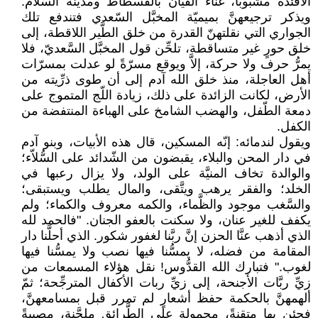
الأفئدة مشبوباً، غناء القيان بالفسطاط ومدينة السّلام.
ويذكر ترجيعهنَّ بميميّة المخبَّل السّعدي فتندفع تلك
الجواري التي نقلتهنّ القدرة من خلق الطَّير اللاقطة، إلى
خلق حورٍ غير متساقطة، تلحِّن قول المخبَّل السَّعديّ، فلا
يمرُّ حرف ولا حركة، إلاَّ ويوقع مسرّةً لو عدلت بمسرّات
أهل العاجلة، منذ خلق الله آدم إلى أن طوى ذرِّيته من
الأرض، لكانت الزائدة على ذلك، زيادة اللّج المتموج على
دمعة الطّفل، والهضب الشامخ على الهباءة المنتفضة من
الكفل.
ويقول لندمائه: إنّه المسكين، قال هذه الأبيات، وبنو آدم
في دار المحن والبلاء، يقبضون من الشّدائد على السُّلاّء؛
والوالدة تخاف المنيَّة على الولد، ولا يزال رعبها في
الخلد؛ والفقر يرهب ويتَّقى، والمال يطلب ويستبقى؛
والسَّغب موجود والظَّماء، والكمه معروف والكماء؛ ولم
يكفف للغير عنان، ولا سكنت بالعفو الجنان. "فالحمد لله
الذي أذهب عنَّا الحزن إنَّ ربَّنا لغفور شكور. الذي أحلَّنا دار
المقامة من فضله، لا يمسُّنا فيها نصب ولا يمسُّنا فيها
لغوب." فتبارك الله القدُّوس! نقل هؤلاء المسمعات من
زيِّ ربَّات الأجنحة، إلى زيِّ ربات الأكفال المترجِّحة؛ ثمّ
ألهمهنَّ بالحكمة حفظ أشعارٍ لم تمرر قبل بمسامعهنَّ،
فجئن بها متقنةً، محمولة على الطَّرائق ملحَّنة، مصيبةً