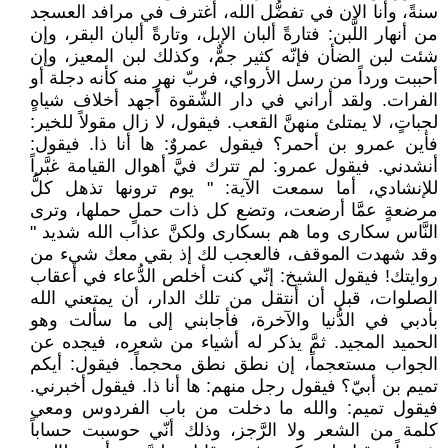
سنةً، وأنا الان في تفضُّل الله، أغترف في مرافد العسجد
من أنهار اللَّبن: فتارةً ألبان الإبل، وتارةً ألبان البقر، وإن
شئت لبن الضأن فإنّه كثير جمٌّ، وكذلك لبن المعيز، وإن
أحببت ورداً من رسل الأرواي، فربّ نهرٍ منه كأنه دجلة أو
الفرات. ولقد أراني في دار الشّقوة أجهد أخلاف شياهٍ
لجباتٍ، لا يمتلئ منهنَّ القعب. فيقول، لا زال مقولاً للخير:
فأين عمرو بن أحمر؟ فيقول عمروٌ: ها أنا ذا. فيقول:
أنشدني. فيقول عمرو: لم تترك فيَّ أهوال القيامة غبَّراً
للإنشادي، أما سمعت الآية: " يوم ترونها تذهل كلُّ
مرضعةٍ عمَّا أرضعت، وتضع كل ذات حملٍ حملها، وترى
النَّاس سكارى وما هم بسكارى ولكنَّ عذاب الله شديد "
وقد شهدت الموقف، فالعجب لك إذ بقي معك شيء من
روايتك! فيقول الشيخ: إنّي كنت أخلص الدُّعاء في أعقاب
الصلوات، قبل أن أنتقل من تلك الدار، أن يمتعني الله
بأدبي في الدُّنيا والآخرة، فأجابني إلى ما سألت وهو
الحميد المجيد. ثمَّ يذكر له أشياء من شعره، فيجده عن
الجواب مستعجماً، إن نطق نطق محجماً. فيقول: أيكم
تميم بن أبيّ؟ فيقول رجل منهم: ها أنا ذا. فيقول أخبرني.
فيقول تميم: والله ما دخلت من باب الفردوس ومعي
كلمة من الشعر ولا الرَّجز، وذلك أنّي حوسبت حساباً