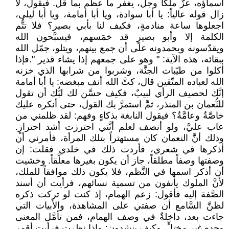
أسماؤه، عزَّ ملكاً وجلَّ، يغفر ما عظم بما قلَّ. فيقول، لا
زال قوله عالياً: يا أبا سوادة، ويا أبا أمامة، ويا أبا ليلى،
اجعلوها ساعة منادمةٍ، فكيف لنا بأبي بصير؟ فلا تتُّم
الكلمة إلا وأبو بصيرٍ قد خمَسهم، فيسبَّحون الله
ويقدّسونه ويحمدونه على أن جمع بينهم، ويتلو، جمّل الله
ببقائه، هذه الآية: " وهو على جمعهم إذا يشاء قدير ".فإذا
أكلوا من طيّبات الجنَّة، وشربوا من شرابها الذي خزنه
الله لعباده المتّقين قال، كتَّ الله أنف مبغضه: يا أبا أمامة
إنَّك لحصيف الرأي لبيبٌ، فكيف حسَّن لك لبُّك أن تقول
للنُّعمان بن المنذر، ثمَّ استمرَّ بك القول، حتى أنكره عليك
خاصَّةٌ وعامَّةٌ؟ فيقول النابغة بذكاءٍ وفهم: لقد ظلمني من
عاب عليَّ، ولو أنصف لعلم أنَّني احترزت أشد احترازٍ.
وذلك أنَّ النعمان كان مستهتراً بتلك المرأة، فأمرني أن
أذكرها في شعري، فأردت ذلك في خلدي فقلت: إن
وصفتها وصفاً مطلقاً، جاز أن يكون بغيرها معلَّقاً. وخشيت
أن أذكر اسمها في النَّظم، فلا يكون ذلك موافقاً للملك،
لأنَّ الملوك يأنفون من تسمية نسائهم، فرأيت أن أسند
الصَّفة إليه فأقول: زعم الهمام، إذ كنت لو تركت ذكره
لظنَّ السَّامع أن صفتي على المشاهدة، والأبيات التي
جاءت بعد، داخلةٌ في وصف الهمام، فمن تأمَّل المعنى
وجده غير مختلٍّ. وكيف ينشدون: وإذا نظرت فرأيت أقمر