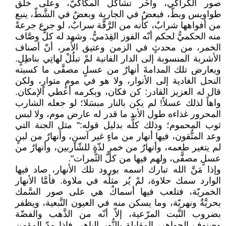
صور الكراكي، وأُخَر تشاكل المكاكيّ، وعلى خلق
طواويس وبطّ، فبعضٌ في الجارية وبعضٌ في الشَّطّ، ينبع
من أفواهها شرابٌ، كأنه من الرَّقَّة سرابٌ، لو جرع جرعةً
منه الحكميُّ لحكم أنّه الفوز القِدَميُّ. وشهد له كلُّ وصَّاف
الخمر، من محدثٍ في الزمن وعتيق الأمر، أنّ أصناف
الأشربة المنسوبة إلى الدار الفانية لمْ تبلُلْ لهاتِي بناطِلٍ.
ويعارض تلك المدامةَ أنهارٌ من عسلٍ مصفَّى ما كسبته
النحل الغادية إلى الأنوار، ولا هو في مومٍ متوارٍ، ولكن
قال له العزيز القادر: كن فكان، وبكرمه أعطي الإمكان.
واهاً لذلك عسلاً! لم يكن بالنار مبسَلا؛ لو جعله الشارب
المحرور غذاءه طول الأبد ما قدر له عارض موم، ولا لبس
ثوب المحموم؛ وذلك كلُّه بدليل قوله:" مثل الجنة التي
وعد المتُّقون، فيها أنهار من ماءٍ غير آسنٍ، وأنهارٌ من لبنٍ
لم يتغير طعمه، وأنهارٌ من خمرٍ لذّةٍ للشّاربين، وأنهارٌ من
عسلٍ مصفًّى، ولهم فيها من كلّ الثّمرات".
وإذا مَنَّ الله تبارك اسمه بورود تلك الأنهار، صاد فيها
الوارد سمك حلاوة، لمْ يُر مثلُه في ملاوة. فأمَّا الأنهار
الخمريّة، فتلعب فيها أسماكٌ هي على صور السَّمك
بحريَّةٌ ونهريّة، وما يسكن منه في العيون النَّبعية، ويظفر
بضروب النَّبت المرّعية، إلاّ أنّه من الذَّهب والفضّة
وصنوف الجواهر، المقابلة بالنُّور الباهر. فإذا مدّ المؤمن