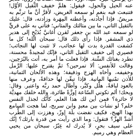
عنه الحيل والحول، فيقول: هلمَّ خفيف الثَّقيل الأوَّل!
فتنبعث فيه بنغمٍ لو سمعه الغريض، لأقرَّ أنَّ ما ترنَّم به
مريضٌ. فإذا أجادته، وأعطته المِهَرة وزادته، قال: عليك
بالثقيل الثاني، ما بين مثالثك والمثاني؛ فتأتي به على قريٍّ
لو سمعه عبد الله بن جعفر لقرن أغانيَّ بُدَيْحٍ إلى هدير
ذي المشفر. فإذا رأى ذلك قال: سبحان الله! كل ما
كشفت القدرة بدت لها عجائب، لا تثبت لها النجائب؛
فصيري إلى خفيف الثقيل الثاني، فإنّك لمجيدةٌ محسنة،
تطرد بغنائك السِّنة. فإذا فعلت ما أمر به، أتت بالبُرَحِين،
وقالت للأنفس: ألا تمرحين؟ ثمَّ يقترح عليها: الرَّمل
وخفيفه، وأخاه الهزج وذفيفة؛ وهذه الألحان الثمانية،
للأذن تمْنيها المانية. فإذا تيقّن لها حذاقةً، وعرف منها
بالعود لباقةً، هلَّل وكبَّر، وأطال حمد ربَّه واعتبر. وقال:
ويحك! ألم تكوني السّاعة إوزَّةً طائرة، والله خلقك مهديَّة
لا حائرة؟ فمن أين لك هذا العلم، كأنّك لجذل النفس
خلم؟ لو نشأت بين معبدٍ وابن سريج، لما هجت السامع
بهذا الهيج، فكيف نفضت بلَهَ إوزّ، وهززت إلى الطَّرب
أشدَّ الهزَّ؟ فتقول: وما الذي رأيت من قدرة بارئك؟ إنّك
على سيف بحرٍ، لا يُدرك له عِبْرٌ، سبحان من يحيي
العظام وهي رميم.