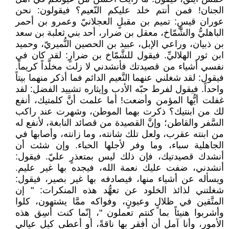
الجنان! فمن أنتم خلد عليكم النّعيم؟ فيقولون: نحن
عوران قيسٍ: تميم بن مقبلٍ العجلانيّ وعمرو بن أحمر
الباهليُّ والشَّمّاخ، معقل بن ضرار، أحد بني ثعلبة بن سعد
بن ذبيان، وراعي الإبل، عبيد بن الحصين النُّميريّ، وحميد
ابن ثور الهلاليِّ. فيقول للشَّمّاخ بن ضرارٍ: لقد كان في
نفسي أشياء من قصيدتك فأنشدني لا زلت مخلَّداً كريماً.
فيقول: لقد شغلني عنهما النَّعيم الدائم فما أذكر منهما بيتاً
واحداً. فيقول لفرط حبّه الأدب وإيثاره تشييد الفضل: لقد
غفلت أيُّها المؤمن وأضعت! أما علمت أنَّ كلمتيك، أنفع
لك من ابنتيك؟ ذكرت بهما الموطن، وشهرت عند راكب
السَّفر والقاطن؛ وإنَّ القصيدة من قصائد النابغة، لأنفع له
من ابنته عقرب، ولعل تلك شانته، وما زانته، وأصابها في
الجاهلية سباء، وما وفر لأجلها الحباء. وإن شئت أن
أنشدك قصيدتيك، فإن ذلك ليس بمتعذرٍ عليّ. فيقول:
أنشدني، ضفت عليك نعمة الله، فيجده بها غير عليم.
ويسأله عن أشياء منها، فيصادفه بها غير بصير، فيقول:
شغلتني لذائذ الخلود عن تعهُّد هذه المنكرات: " إن
المتَّقين في ظلالٍ وعيونٍ، وفواكه ممَّا يشتهون، كلوا
وأشربوا هنيئاً بما كنتم تعملون "، إنّما كنت أسِق هذه
الأمور، وأنا آمل أن أفقر بها ناقةً، أو أعطى كيل عيالي