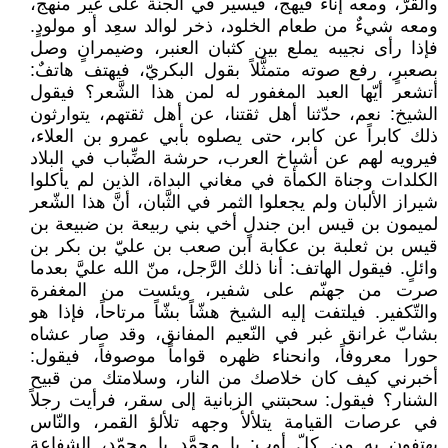
والقرّ، ومعه إناء فيهج، فيسير في الجنَّة على غير منهج،
ومعه شيءٌ من طعام الخلود، ذخر لوالد سعِد أو مولودٍ.
فإذا رأى نجيبه يملع بين كثبان العنبر، وضيمرانٍ وصل
بصعبرٍ، رفع صوته متمثَّلاً بقول البكريّ، فيهتف هاتفٌ:
أتشعر أيّها العبد المغفور له لمن هذا الشَّعر؟ فيقول
الشيخ: نعم، حدّثنا أهل ثقتنا، عن أهل ثقتهم، يتوارثون
ذلك كابراً عن كابر، حتى يصلوه بأبي عمرو بن العلاء،
فيرويه لهم عن أشياخ العرب، حرشة الضِّباب في البلاد
الكلدات وجناة الكمأة في مغاني البداة، الذين لم يأكلوا
شيراز الألبان ولم يجعلوا الثمر في الثَّبان، أنَّ هذا الشّعر
لميمون بن قيس ابن جندلٍ أخي بني ربيعة بن ضبيعة بن
قيس بن ثعلبة بن عكابة ابن صعب بن عليّ بن بكر بن
وائلٍ. فيقول الهاتف: أنا ذلك الرَّجل، منّ الله عليَّ بعدما
صرت من جهنّم على شفير، ويئست من المغفرة
والتّكفير. فيلتفت إليه الشيخ هشّاً بشّاً مرتاحاً، فإذا هو
بشابّ غرانق غبر في النّعيم المفانق، وقد صار عشاه
حورا معروفاً، وانحناء ظهره قواماً موصوفاً، فيقول:
أخبرني كيف كان خلاصك من النار، وسلامتك من قبيح
الشنار؟ فيقول: سحبتني الزبانية إلى سقر، فرأيت رجلاً
في عرصات القيامة يتلألأ وجهه تلألؤ القمر، والنّاس
يهتفون به من كلّ أوبٍ: يا محمَّد يا محمّد، الشفاعة