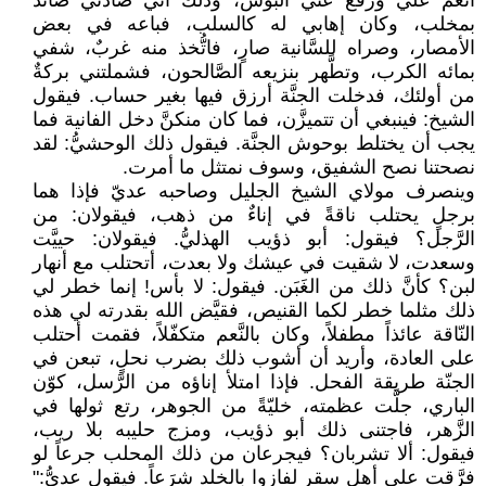
أنعم عليَّ ورفع عني البؤس، وذلك أنّي صادني صائد
بمخلب، وكان إهابي له كالسلب، فباعه في بعض
الأمصار، وصراه للسَّانية صارٍ، فاتُّخذ منه غربٌ، شفي
بمائه الكرب، وتطَّهر بنزيعه الصَّالحون، فشملتني بركةٌ
من أولئك، فدخلت الجنَّة أرزق فيها بغير حساب. فيقول
الشيخ: فينبغي أن تتميزَّن، فما كان منكنَّ دخل الفانية فما
يجب أن يختلط بوحوش الجنَّة. فيقول ذلك الوحشيُّ: لقد
نصحتنا نصح الشفيق، وسوف نمتثل ما أمرت.
وينصرف مولاي الشيخ الجليل وصاحبه عديّ فإذا هما
برجلٍ يحتلب ناقةً في إناءٌ من ذهب، فيقولان: من
الرَّجل؟ فيقول: أبو ذؤيب الهذليُّ. فيقولان: حييَّت
وسعدت، لا شقيت في عيشك ولا بعدت، أتحتلب مع أنهار
لبن؟ كأنَّ ذلك من الغَبَن. فيقول: لا بأس! إنما خطر لي
ذلك مثلما خطر لكما القنيص، فقيَّض الله بقدرته لي هذه
النّاقة عائذاً مطفلاً، وكان بالنَّعم متكفّلاً، فقمت أحتلب
على العادة، وأريد أن أشوب ذلك بضرب نحلٍ، تبعن في
الجنّة طريقة الفحل. فإذا امتلأ إناؤه من الرَّسل، كوّن
الباري، جلَّت عظمته، خليّةً من الجوهر، رتع ثولها في
الزَّهر، فاجتنى ذلك أبو ذؤيب، ومزج حليبه بلا ريب،
فيقول: ألا تشربان؟ فيجرعان من ذلك المحلب جرعاً لو
فرَّقت على أهل سقر لفازوا بالخلد شرَعاً. فيقول عديُّ:"