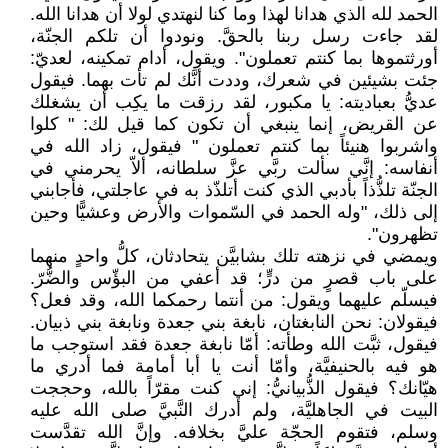
الحمد لله الذي هدانا لهذا وما كنا لنهتدي لولا أن هدانا الله.
لقد جاءت رسل ربنا بالحقَّ. ونودوا أن تلكم الجنّة،
أورثتموها بما كنتم تعملون". ويقول، أدام تمكينه، لعديّ:
جئت بشيئين في شعرك، وددت أنَّك لم تأت بهما. فيقول
عديُّ بعباديته: يا مكبور، لقد رزقت ما يكِب أن يشغلك
عن القريض، إنما ينبغي أن تكون كما قيل لك: " كلوا
واشربوا هنيئاً بما كنتم تعملون " فيقول، زاد الله في
أنفاسه: إنَّي سألت ربَّي عزَّ سلطانه، ألاّ يحرمني في
الجنّة تلذُّذاً بأدبي الذي كنت أتلذّذ به في عاجلتي، فأجابني
إلى ذلك، "وله الحمد في السّموات والأرض وعشيًّا وحين
تظهرون".
ويمضي في نزهته تلك بشابيَّن يتحادثان، كلُّ واحدٍ منهما
على باب قصرٍ من درٍّ؛ قد أعفي من البؤّس والضُّرّ.
فيسلّم عليهما ويقول: من أنتما رحمكما الله، وقد فعل؟
فيقولان: نحن النابغتان، نابغة بني جعدة ونابغة بني ذبيان.
فيقول، ثبَّت الله وطأته: أمّا نابغة جعدة فقد استوجب ما
هو فيه بالحنيفيَّة، وأمّا أنت يا أبا أمامة فما أدري ما
هيّانك؟ فيقول الذُّبيانيُّ: إني كنت مقرّاً بالله، وحججت
البيت في الجاهليَّة، ولم أدرك النَّبيَّ صلى الله عليه
وسلم، فتقوم الحجّة عليَّ بخلافه. وإنَّ الله تقدَّست