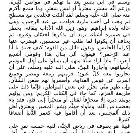
وسلم في أبي بصيرٍ بعد ما تهكَّم في مواطن كثيرة،
وزعم أنَّه مسترٍ، مفترياً أو ليس بمفترٍ. وما سمع بأكرم
منه صلى الله عليه وسلم: لقد أفكت فجلدني مع مسطحٍ
ثم وهب لي أخت مارية فولدت لي عبد الرحمن، وهي
خالة ولده إبراهيم. وهو، زين الله الآداب ببقائه، يخطر
في ضميره أشياء، يريد أن يذكرها لحسّان وغيره، ثم
يخاف أن يكونوا لما طلب غير محسنين، فيضرب عنها
إكراماً للجليس، ويقول قائل من القوم: كيف جبنك يا أبا
عبد الرَّحمن؟ فيقول: ألي يقال هذا وقومي أشجع
العرب؟ ماذا اراد ستَّة منهم أن يميلوا على أهل الموسم
بأسيافهم، وأجاروا النبيَّ، صلى الله عليه وسلّم، على أن
يحاربوا معه كلَّ عنودٍ؛ فرمتهم ربيعة ومضر وجميع
العرب عن قوس العداوة، وأضمروا لهم ضغن الشَّنآن.
وإن ظهر منّي تحرُّز في بعض المواطن، فإنّما ذلك على
طريقة الحزم، كما جاء في الكتاب الكريم: ومن يولهم
يومئذ دبره إلا متحرِّفاً لقتالٍ أو متحيّزاً إلى فئةٍ، فقد باء
بغضبٍ من الله، ومأواه جهنَّم وبئس المصير. ويفترق أهل
ذلك المجلس، بعد أن أقاموا فيه كعمر الدُّنيا أضعافاً
كثيرةً،
فبينا هو يطوف في رياض الجنَّة، لقيه خمسة نفرٍ على
خمس أينق، فيقول: ما رأيت أحسن من عيونكم في أهل