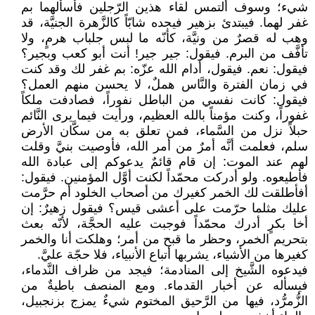
شيء؛ وسوف ألتمس لقاء هذين الرّجلين فأسألهما بم
غفر لهما. فيبتدئ بزهير فيجده شابّاً كالزَّهرة الجنيَّة، قد
وهب له قصرٌ من ونيَّة، كأنّه ما لبس جلباب هرمٍ، ولا
تأفَّف من البرم. فيقول: جير جير! أنت أبو كعب وبجير؟
فيقول: نعم. فيقول، أدام الله عزّه: بم غفر لك وقد كنت
في زمان الفترة والنَّاس هملٌ، لا يحسن منهم العمل؟
فيقول: كانت نفسي من الباطل نفوراً، فصادفت ملكاً
غفوراً، وكنت مؤمناً بالله العظيم، ورأيت فيما يرى النَّائم
حبلاً نزل من السَّماء، فمن تعلق به من سكَّان الأرض
سلم، فعلمت أنَّه أمرٌ من أمر الله، فأوصيت بنيَّ وقلت
لهم عند الموت: إن قام قائمٌ يدعوكم إلى عبادة الله
فأطيعوه. ولو أدركت محمّداً لكنت أوَّل المؤمنين. فيقول:
أفأطلقت لك الخمر كغيرك من أصحاب الخلود أم حرَّمت
عليك مثلما حرّمت على أعشى قيس؟ فيقول زهيرٌ: إن
أخا بكرٍ أدرك محمّداً فوجبت عليه الحجَّة، لأنّه بعث
بتحريم الخمر، وحظر ما قبح من أمر؛ وهلكت أنا والخمر
كغيرها من الأشياء، يشربها أتباع الأنبياء، فلا حجّة عليَّ.
فيدعوه الشَّيخ إلى المنادمة؛ فيجد من ظراف النَّدماء،
فيسأله عن أخبار القدماء. ومع المنصف باطيةٌ من
الزُّمرُّد، فيها من الرَّحيق المختوم شيءٌ يمزج بزنجبيل،