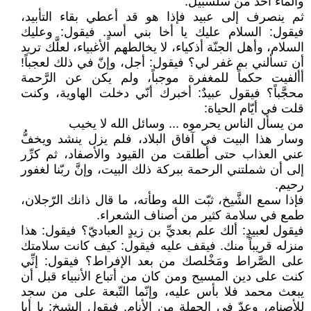
والماء أخذ من سلسبيل.
ثم ينصرف إلى عبيد فإذا هو قد أعطي بقاء التأبيد،
فيقول: السلام عليك يا أخا بني أسدٍ. فيقول: وعليك
السلام، وأهل الجنّة أذكياء، لا يخالطهم الأغبياء، لعلَّك تريد
أن تسألني بم غفر لي؟ فيقول: أجل، وإنّ في ذلك لعجباً!
أألفيت حكماً للمغفرة موجباً، ولم يكن عن الرَّحمة
محجَّباً؟ فيقول عبيدٌ: أخبرك أنّي دخلت الهاوية، وكنت
قلت في أيّام الحياة:
من يسأل الناس يحرموه ... وسائل الله لا يخيب
وسار هذا البيت في آفاق البلاد، فلم يزل ينشد ويخفُّ
عني العذاب حتى أطلقت من القيود والأصفاد، ثم كرِّر
إلى أن شملتني الرحمة ببركة ذلك البيت، وإنَّ ربّنا لغفور
رحيم.
فإذا سمع الشَّيخ، ثبّت الله وطأته، ما قال ذانك الرّجلان،
طمع في سلامة كثير من أصناف الشعراء.
فيقول لعبيدٍ: ألك علم بعديِّ بن زيدٍ العباديّ؟ فيقول: هذا
منزله قريباً منك. فيقف عليه فيقول: كيف كانت سلامتك
على الصَّراط ومَخْلصك من بعد الإفراط؟ فيقول: إنِّي
كنت على دين المسيح ومن كان من أتباع الأنبياء قبل أن
يبعث محمد فلا بأس عليه، وإنّما التّبعة على من سجد
للأصنام، وعدّ في الجهلة من الأنام. فيقول الشيخ: يا أبا