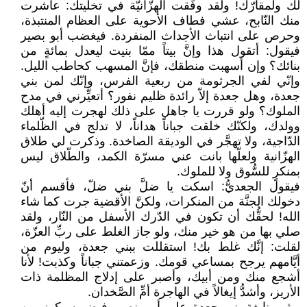
لك ولمقارّك! ولقد وفِّقت الهزّانيّة في تخليتك: عاشرت
منك النّابح، عشي فطاف الأحوية على العظام المنتبذة،
وحرص على انتباث الأجداث المنفردة. فيغضب أبو بصير
فيقول: أتقول هذا وإنَّ بيتاً ممّا بنيت ليعدل بمائةٍ من
بنائك؟ وإن أسهبت منطقك، فإنَّ المسهب كحاطب الليل.
وإنّي لفي الجرثومة من ربعية الفرس، وإنّك لمن بني
جعدة، وهل جعدة إلاّ رائدة ظليم نفور؟ أتعيِّرني في مدح
الملوك؟ ولو قررت يا جاهل على ذلك لهجرت إليه أهلك
وولدك، ولكنّك خلقت جباناً هداناً، لا تدلج في الظّلماء
الدّاجية، ولا تهجَّر في الوديقة الصاخدة. وذكرت لي طلاق
الهزّانية ولعلّها بانت عني مسرّة الكمد، والطّلاق ليس
بمنكرٍ للسُّوق ولا للملوك.
فيقول الجعديُّ: اسكت يا ضلَّ بني ضلّ، فأقسم أنّ
دخولك الجنَّة من المنكرات، ولكنَّ الأقضية جرت كما شاء
الله! لحقُّك أن تكون في الدّرك الأسفل من النّار، ولقد
صلي بها من هو خير منك، ولو جاز الغلط على ربِّ العزّة،
لقلت: إنَّك غلط بك! استقللت ببني جعدة، وليوم من
أيَّامهم يرجح بمساعي قومك. وزعمتني جباناً وكذبت! لأنا
أشجع منك ومن أبيك، وأصبر على إدلاج المظلمة ذات
الأريز، وأشدُّ إيغالاً في الهاجرة أمِّ الصَّخدان.