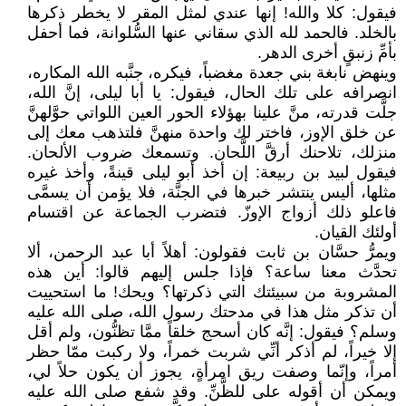
فيقول: كلا والله! إنها عندي لمثل المقر لا يخطر ذكرها
بالخلد. فالحمد لله الذي سقاني عنها السُّلوانة، فما أحفل
بأمِّ زنبقٍ أخرى الدهر.
وينهض نابغة بني جعدة مغضباً، فيكره، جنَّبه الله المكاره،
انصرافه على تلك الحال، فيقول: يا أبا ليلى، إنَّ الله،
جلَّت قدرته، منَّ علينا بهؤلاء الحور العين اللواتي حوَّلهنَّ
عن خلق الإوز، فاختر لك واحدة منهنَّ فلتذهب معك إلى
منزلك، تلاحنك أرقَّ اللَّحان. وتسمعك ضروب الألحان.
فيقول لبيد بن ربيعة: إن أخذ أبو ليلى قينةً، وأخذ غيره
مثلها، أليس ينتشر خبرها في الجنَّة، فلا يؤمن أن يسمَّى
فاعلو ذلك أزواج الإوزّ. فتضرب الجماعة عن اقتسام
أولئك القيان.
ويمرُّ حسَّان بن ثابت فقولون: أهلاً أبا عبد الرحمن، ألا
تحدَّث معنا ساعة؟ فإذا جلس إليهم قالوا: أين هذه
المشروبة من سبيئتك التي ذكرتها؟ ويحك! ما استحييت
أن تذكر مثل هذا في مدحتك رسول الله، صلى الله عليه
وسلم؟ فيقول: إنَّه كان أسحج خلقاً ممَّا تظنُّون، ولم أقل
إلا خيراً، لم أذكر أنِّي شربت خمراً، ولا ركبت ممّا حظر
أمراً، وإنّما وصفت ريق امرأةٍ، يجوز أن يكون حلاً لي،
ويمكن أن أقوله على للظَّنِّ. وقد شفع صلى الله عليه