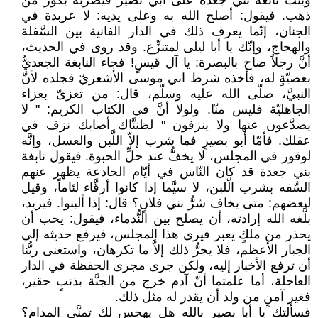
ويثب نابغة بني جعدة على أبي نصير فيضربه بكوز من
ذهب. فيقول: أصلح الله به وعلى يديه: لا عربدة في
الجنان، إنّما يعرف ذلك في الدار الفانية بين السَّفلة
والهجاج، وإنّك يا أبا ليلى لمتنزِّع. وقد روى في الحديث،
أنَّ رجلاً صاح بالبصرة: يا آل قيسٍ! فجاء النابغة الجعديُّ
بعصيّةٍ له، فأخذه شرط ابي موسى الأشعريّ فجلده لأنَّ
النبيَّ، صلّى الله عليه وسلّم، قال: من تعزىّ بعزاء
الجاهليّة فليس منّا. ولولا أنَّ في الكتاب الكريم: " لا
يصدَّعون عنها ولا ينزفون " لظننَّاك أصابك نزف في
عقلك. فأمّا أبو بصيرٍ فما شرب إلاّ اللَّبن والعسل، وإنَّه
لوقور في المجلس، لا يخفُّ عند حلِّ الحبوة. فيقول نابغة
بني جعدة قد كان النّاس في أيّام الخادعة يظهر عنهم
السَّفه بشرب الّلبن، لا سيَّما إذا كانوا أرقَّاء لئاماً، وقيل
لبعضهم: متى يخاف شرُّ بني فلانٍ؟ قال: إذا ألبنوا. فيريد،
بلَّغه الله إرادته، أن يصلح بين النُّدماء، فيقول: يحب أن
يحذر من ملكٍ يعبر فيرى هذا المجلس، فيرفع حديثه إلى
الجبار الأعظم، فلا يجرُّ ذلك إلاَّ ما تكرهان، واستغنى ربُّنا
أن ترفع الأخبار إليه، ولكن جرى مجرى الحفظة في الدار
العاجلة، أما علمتما أنّ آدم خرج من الجنَّة بذنبٍ حقير،
فغير آمنٍ من ولد أن يقدر له مثل ذلك.
فسألتك يا أبا بصير بالله هل يهجس لك تمنَّي المدام؟