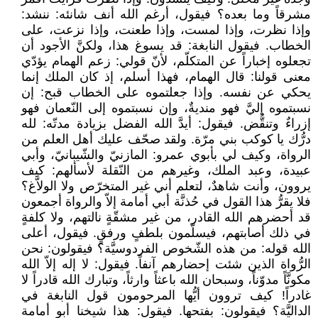
مشرقاً وما بعده؟ فيقول، أرغم الله أنف شانئه: ننشد:
وإذا نظرت، وإذا لمست، وإذا طعنت، وإذا نزعت، على
الخطاب. فيقول النابغة: قد يسوغ هذا، ولكنَّ الأجود أن
تجعلوه إخباراً عن المتكلّم، لأنّ قولي: زعم الهمام يؤدّي
معنى قولنا: قال الهمام، فهذا أسلم، إذ كان الملك إنما
يحكي عن نفسه. وإذا جعلتموه على الخطاب قبح: إن
نسبتموه إليَّ فهو منديةٌ، وإن نسبتموه إلى النّعمان فهو
إزراءٌ وتنقُّض. فيقول: أيدَّ الله الفضل بزيادة مدتّه: لله
درُّك يا كوكب بني مرّة. ولقد صحّف عليك أهل العلم من
الرواة، وكيف لي بأبوي عمرو: المازنيّ والشّيبانيّ، وأبي
عبيدة، وعبد الملك، وغيرهم من النّقلة لأسألهم: كيف
يروون، وأنت شاهدٌ، لتعلم أني غير المتخرّص ولا الولاَّغ؟
فلا يقرُّ هذا القول في حُذنَّة أبي أمامة إلاّ والرواة أجمعون
قد أحضرهم الله القادر، من غير مشقّةٍ نالتهم، ولا كلفةٍ
في ذلك أصابتهم، فيسلّمون بلطفٍ ورفقٍ. فيقول، أعلى
الله قوله: من هذه الشّخوص الفردوسيَّة؟ فيقولون: نحن
الرُّواة الذين شئت إحضارهم آنفاً. فيقول: لا إله إلاّ الله
مكونَّاً مدوّناً، وسبحان الله باعثاً وارثاً، وتبارك الله قادراً لا
غادراً! كيف تروون أيُّها المرحومون قول النابغة في
الداليَّة؟ فيقولون: بفتحها. فيقول: هذا شيخنا أبو أمامة