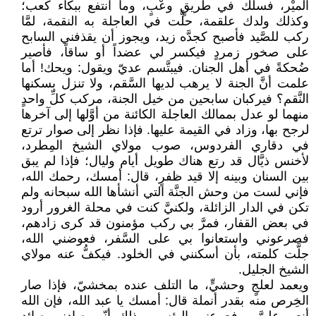
الميْر، فسلك في طريقٍ وعْبٍ، وما انتفع ببكاء كعب؛
وكذلك ولدك علقمة، حلَّت في العاجلة به النقمة، لمَّا
ركب للصَّيد فأصبح كجدَّه زيد، ويجوز أن يقذفني السابح
على صخور زمردٍ فيكسر لي عضداً أو ساقاً، فأصير
ضُحكةً في أهل الجنان. فيبتَّسم عديّ ويقول: ويحك! أما
علمت أنَّ الجنة لا يرهب لديها السَّقم، ولا تنزل بسكنها
النَّقم؟ فيركبان سابحين من خيل الجنة، مركب كلِّ واحدٍ
منهما لو عدل بممالك العاجلة الكائنة من أوَّلها إلى آخرها
لرجح بها، وزاد في القيمة عليها. فإذا نظر إلى صوار ترتع
في دقاري الفردوس، صوب مولاي الشيخ المِطرد،
لأخنس ذيَّال قد رتع هناك طويل أيام وليال؛ فإذا لم يبق
بين السنان وبينه إلا قيد ظفرٍ، قال: أمسك، رحمك الله،
فإني لست من وحش الجنَّة التي أنشأها الله سبحانه ولم
تكن في الدار الزائلة، ولكنيَّ كنت في محلة الغرور أرود
في بعض القفار، فمرَّ بي ركب مؤمنون قد كرى زادهم،
فصرعوني واستعانوا بي على السَّفر، فعوضني الله،
جلَّت كلمته، بأن أسكنني في الخلود. فيكفُّ عنه مولاي
الشيخ الجليل.
ويعمد لعلجٍ وحشيٍّ، ما التلف عنده بمخشيّ، فإذا صار
الخِرص منه بقدر أنملة قال: أمسك يا عبد الله، فإن الله