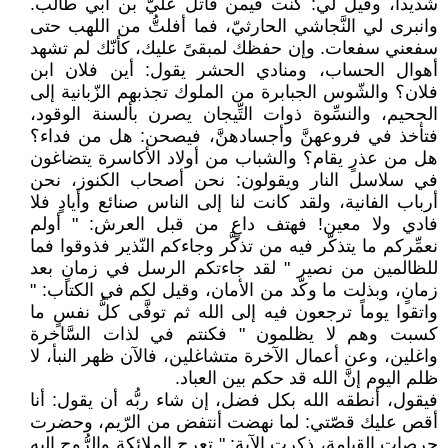
شديداً، وقيل لي: كنت فيمن قاتل عليَّ بن أبي طالب.
وانبرى لي النَّجاشي الحارثيّ، فما أفلتُّ من اللهب حتى
سفعني سفعات. وإن حفظك لمبقىً عليك، كأنّك لم تشهد
أهوال الحساب، ومنادي الحشر يقول: أين فلان ابن
فلان؟ والشّوس الجبابرة من الملوك تجذبهم الزّبانية إلى
الجحيم، والنسِّوة ذوات التِّيجان يصرن بألسنة الوقود،
فتأخذ في فروعهنَّ وأجسادهنَّ، فيصحن: هل من فداء؟
هل من عذرٍ يقام؟ والشباب من أولاد الأكاسرة يتضاغون
في سلاسل النار ويقولون: نحن أصحاب الكنوز، نحن
أرباب الفانية، ولقد كانت لنا إلى الناس صنائع وأيادٍ فلا
فادي ولا معين! فهتف داعٍ من قبل العرش: " أولم
نعمِّركم ما يتذكّر فيه من تذكَّر وجاءكم النّذير فذوقوا فما
للظالمين من نصير " لقد جاءتكم الرسل في زمانٍ بعد
زمانٍ، وبذلت ما وكّد من الأمان، وقيل لكم في الكتاب: "
واتقوا يوماً ترجعون فيه إلى الله ثم توفَّى كلُّ نفسٍ ما
كسبت وهم لا يظلمون " فكنتم في لذات السَّاخرة
واغلين، وعن أعمال الآخرة متشاغلين، فالآن ظهر النبأ، لا
ظلم اليوم إنَّ الله قد حكم بين العباد.
فيقول، أنطقه الله بكل فضل، إن شاء ربُّه أن يقول: أنا
أقص عليك قصّتي: لما نهضت أنتفض من الرّيم، وحضرت
حرصات القيامة، ذكرت الآية: " تعرج الملائكة والرُّوح إليه