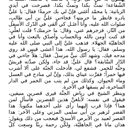
الشّفاعة! نمتُّ بكذا ونمتُّ بكذا. فصرخت في أيدي
الزبانية: يا محمّد أغثني فإنّ لي بك حرمةً! فقال: يا عليُّ
بادره فانظر ما حرمته؟ فجاءني عليُّ بن أبي طالبٍ،
صلوات الله عليه، وأنا أُعتَـل كي ألقى في الدّرك الأسفل
من النّار، فزجرهم عني، وقال: ما حرمتك؟ قلت لعلّيٍ:
قد كنت أومن بالله وبالحساب وأصدّق بالبعث وأنا في
الجاهليّة الجهلاء. فذهب عليَّ إلى النبي صلى الله عليه
وسلم، فقال: يا رسول الله، هذا أعشى قيس قد روي
مدحه فيك، وشهد أنّك نبيٌّ مرسلٌ. فقال: هلاَّ جاءني في
الدّار السَّابقة؟ قال عليُّ: قد جاء، ولكن صدَّته قريشٌ
وحبُّه للخمر. فشفع لي، فأدخلت الجنّة على ألا أشرب
فيها خمراً؛ فقرَّت عيناي بذلك، وإنَّ لي منادح في العسل
وماء الحيوان. وكذلك من لم يتب من الخمر في الدار
الساخرة، لم يسقها في الآخرة.
وينظر الشيخ في رياض الجنَّة فيرى قصرين منيفين،
فيقول في نفسه: لأبلغنَّ هذين القصرين فأسأل لمن
هما؟ فإذا قرب إليهما رأى على أحدهما مكتوباً: هذا
القصر لزهير بن أبي سلمى المزني وعلى الآخر: هذا
القصر لعبيد بن الأبرص الأسديّ فيعجب من ذلك ويقول:
هذان ماتا في الجاهليّة، ولكّن رحمة ربنّا وسعت كلَّ