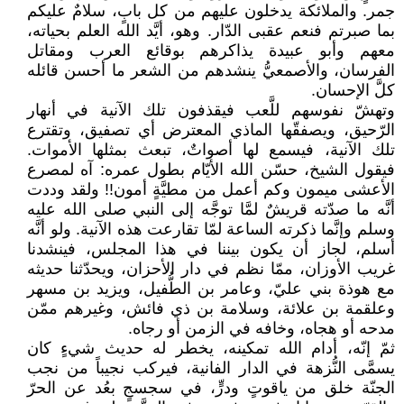
جمر. والملائكة يدخلون عليهم من كل بابٍ، سلامٌ عليكم
بما صبرتم فنعم عقبى الدّار. وهو، أيَّد الله العلم بحياته،
معهم وأبو عبيدة يذاكرهم بوقائع العرب ومقاتل
الفرسان، والأصمعيُّ ينشدهم من الشعر ما أحسن قائله
كلَّ الإحسان.
وتهشّ نفوسهم للَّعب فيقذفون تلك الآنية في أنهار
الرّحيق، ويصفقّها الماذي المعترض أي تصفيق، وتقترع
تلك الآنية، فيسمع لها أصواتٌ، تبعث بمثلها الأموات.
فيقول الشيخ، حسّن الله الأيّام بطول عمره: آه لمصرع
الأعشى ميمون وكم أعمل من مطيَّةٍ أمون!! ولقد وددت
أنَّه ما صدّته قريشٌ لمَّا توجَّه إلى النبي صلى الله عليه
وسلم وإنَّما ذكرته الساعة لمّا تقارعت هذه الآنية. ولو أنَّه
أسلم، لجاز أن يكون بيننا في هذا المجلس، فينشدنا
غريب الأوزان، ممّا نظم في دار الأحزان، ويحدّثنا حديثه
مع هوذة بني عليّ، وعامر بن الطُّفيل، ويزيد بن مسهر
وعلقمة بن علائة، وسلامة بن ذي فائش، وغيرهم ممّن
مدحه أو هجاه، وخافه في الزمن أو رجاه.
ثمّ إنّه، أدام الله تمكينه، يخطر له حديث شيءٍ كان
يسمَّى النُّزهة في الدار الفانية، فيركب نجيباً من نجب
الجنّة خلق من ياقوتٍ ودرٍّ، في سجسجٍ بعُد عن الحرّ