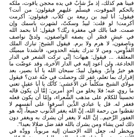
فبينا هم كذلك، إذ مرَّ شابٌ في يده محجن ياقوت، ملكه
بالحكم الموقوت، فيسلّم عليهم فيقولون: من أنت؟
فيقول: أنا لبيد بن ربيعة بن كلاّب. فيقولون: أكرمت
أكرمت! لو قلت: لبيدٌ وسكتّ، لشهرت باسمك وإن
صمت. فما بالك في مغفرة ربَّك؟ فيقول: أنا بحمد الله
في عيشٍ قصّر أن يصفه الواصفون، ولديَّ نواصف
وناصفون، لا هرم ولا برم. فيقول الشيخ: تبارك الملك
القدُّوس، ومن لا تدرك يقينَه الحدوس، فأنشدنا ميميتَّك
المعلَّقة. ... فيقول: هيهات! إنَّي تركت الشعر في الدار
الخادعة، ولن أعود إليه في الدار الآخرة، وقد عوضّت ما
هو خيرٌ وأبرّ. ويقول لبيدٌ: سبحان الله يا أبا بصير، بعد
إقرارك بما تعلم، غفر لك وحصلت في جنّة عدن؟ فيقول
مولاي الشيخ متكلّماً عن الأعشى: كأنّك يا أبا عقيلٍ تعني
ما روي عنه؛ فلا يخلو من أحد أمرين: إمَّا أن يكون قاله
تحسيناً للكلام على مذهب الشُّعراء، وإمّا أن يكون فعله
فغفر له. قل يا عبادي الذَّين أسرفوا على أنفسهم لا
تقطنوا من رحمة الله، إنَّ الله يغفر الذُّنوب جميعاً، إنَّه هو
الغفور الرَّحيم.. إنَّ الله لا يغفر أن يشرك به ويغفر دون
ذلك لمن يشاء ومن يشرك بالله فقد ضل ضلالا بعيدا".
ويخطر له، جعل الله الإحسان إليه مربوباً، وودَّه في