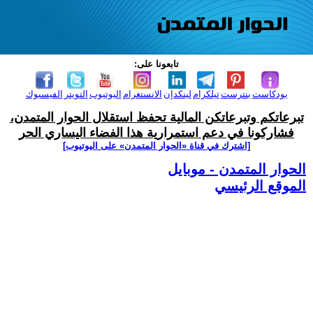
تابعونا على:
بودكاست
بنترست
تيلكرام
لينكدإن
الانستغرام
اليوتيوب
التويتر
الفيسبوك
تبرعاتكم وتبرعاتكن المالية تحفظ استقلال الحوار المتمدن،
فشاركونا في دعم استمرارية هذا الفضاء اليساري الحر
[اشترك في قناة ‫«الحوار المتمدن» على اليوتيوب]
الحوار المتمدن - موبايل
الموقع الرئيسي