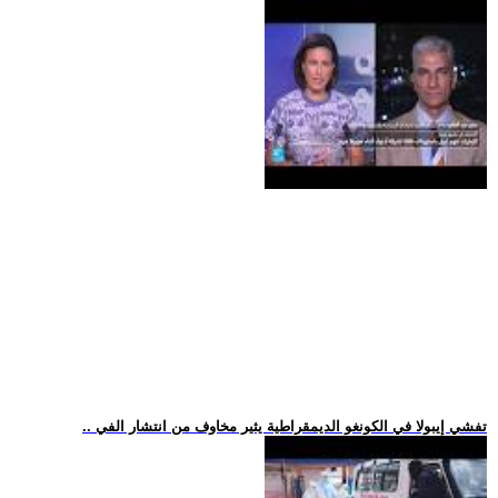
.. تفشي إيبولا في الكونغو الديمقراطية يثير مخاوف من انتشار الفي