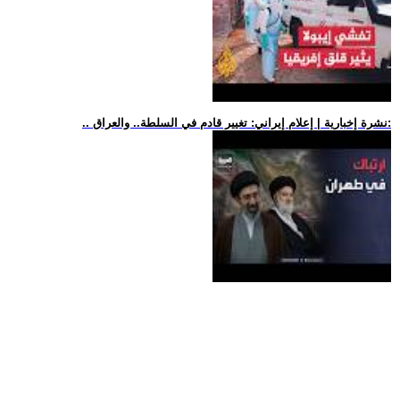
.. نشرة إخبارية | إعلام إيراني: تغيير قادم في السلطة.. والعراق: