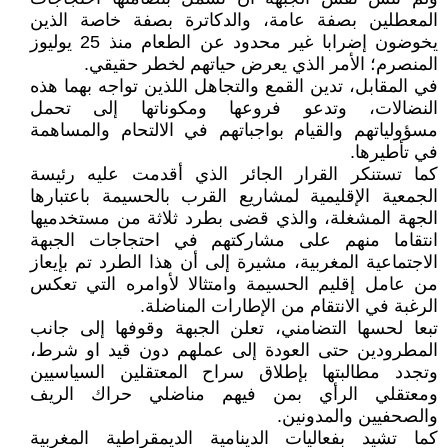
المعطلين بصفة عامة، والدكاترة بصفة خاصة الذين
يخوضون إضرابا غير محدود عن الطعام منذ 25 يوليوز
المنصرم؛ الأمر الذي يعرض حياتهم لخطر حقيقي.
في المقابل، تدين القمع والتجاهل اللذين تواجه بهما هذه
النضالات، وتدعو فروعها ومكوناتها إلى تحمل
مسؤولياتهم والقيام بواجباتهم في الالتحام والمساهمة
في تأطيرها.
كما تستنكر القرار الجائر الذي أقدمت عليه رئيسة
الجمعية الإقليمية لمشاريع القرب بالحسيمة باعتبارها
الجهة المشغلة، والذي قضى بطرد ثلاثة من مستخدميها
انتقاما منهم على مشاركتهم في احتجاجات الجبهة
الاجتماعية المغربية، مشيرة إلى أن هذا الطرد تم بإيعاز
من عامل إقليم الحسيمة وامتثالا لأوامره التي تعكس
الرغبة في الانتقام من الإطارات المناضلة.
تبعا لحسها التضامني، تعلن الجبهة وقوفها إلى جانب
المطرودين حتى العودة إلى عملهم دون قيد او شرط،
وتجدد مطالبتها بإطلاق سراح المعتقلين السياسيين
ومعتقلي الرأي بمن فيهم مناضلي حراك الريف
والصحفيين والمدونين.
كما تشيد بفعاليات الدينامية الديمقراطية المغربية