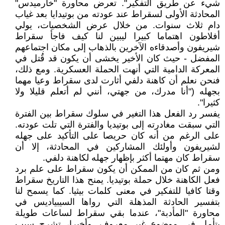
شيء عن طريق التفكير". تعرض محاورة "خارميدس"
المحادثة الأولى لسقراط عند عودته من بوتيدايا بعد غياب
دام ثلاث سنوات. من خلال عرض الشخصيات، يولي
أفلاطون اهتماما كبيرا ليبين لنا كيف فاجأ سقراط
شيريفون وأصدقاءه الآخرين بالذهاب إلى مكان اجتماعهم
المفضل - حيث كان الأخير يخشى أن يكون قد قُتل في
المعركة الدامية التي أنهت الحملة العسكرية. ومع ذلك،
فنحن نعلم أن كاهنة دلفي أثارت لدى سقراط وعيا مهما
بجهله ("أنا مدرك، من جهتي، أنني لم أتعلم قليلا ولا
كثيرا".
يفسر رد الفعل هذا التغير في سلوك سقراط بين الفترة
التي سبقت مغادرته إلى بوتيديا والفترة التي تلت عودته.
على الرغم من أنه كان حريصا على التأكيد على جهله
لشيريفون وأولئك المشاركين في المحادثة، إلا أن
سقراط كان مهتما أكثر بإظهار جهله لكاهنة دلفي.
ومن ثم كان من الممكن أن يكون سقراط على علم برد
فعل الكاهنة خلال حملة بوتيديا. يمنح هذا التاريخ سقراط
وقتا كافيا للتفكير في معنى كلمات بيثيا. كما يسمح لنا
بتفسير الحادثة المذهلة التي رواها السيبياديس في
محاورة "المأدبة"، عندما بقي سقراط لساعات طويلة
يتأمل في موضوع غير معروف. وأخيرا، تشرح سبب