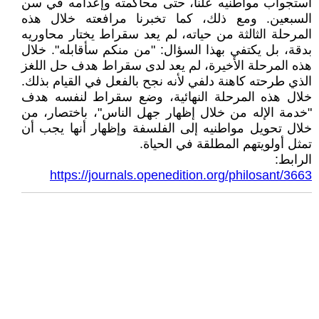
استجواب مواطنيه علنا، حتى محاكمته وإعدامه في سن
السبعين. ومع ذلك، كما تخبرنا مرافعته خلال هذه
المرحلة الثالثة من حياته، لم يعد سقراط يختار محاوريه
بدقة، بل يكتفي بهذا السؤال: "من منكم سأقابله". خلال
هذه المرحلة الأخيرة، لم يعد لدى سقراط هدف حل اللغز
الذي طرحته كاهنة دلفي لأنه نجح بالفعل في القيام بذلك.
خلال هذه المرحلة النهائية، وضع سقراط لنفسه هدف
"خدمة الإله من خلال إظهار جهل الناس"، باختصار، من
خلال تحويل مواطنيه إلى الفلسفة وإظهار أنها يجب أن
تمثل أولويتهم المطلقة في الحياة.
الرابط:
https://journals.openedition.org/philosant/3663