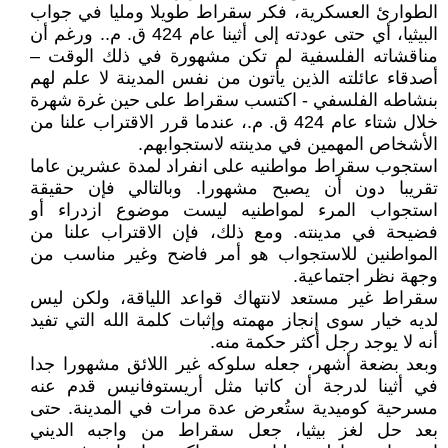
الطوارئ العسكرية، فكر سقراط طويلا ومليا في جواب
البيثيا، أي حتى عودته إلى أثينا عام 424 ق. م.. ورغم أن
مناقشاته الفلسفية لم تكن مشهورة في ذلك الوقت –
أصدقاء عائلته الذين يأتون من نفس المدينة لا علم لهم
بنشاطه الفلسفي - اكتسب سقراط على حين غرة شهرة
خلال شتاء عام 424 ق. م.، عندما قرر الاقتراب علنا من
الأشخاص المهمين في مدينته لاستجوابهم.
استجوب سقراط مواطنيه على انفراد لمدة عشرين عاما
تقريبا دون أن يصبح مشهورا. وبالتالي فإن حقيقة
استجواب المرء لمواطنيه ليست موضوع ازدراء أو
فضيحة في مدينته. ومع ذلك، فإن الاقتراب علنا من
المواطنين للاستجواب هو أمر فاضح وغير مناسب من
وجهة نظر اجتماعية.
سقراط غير مستعد لانتهاك قواعد اللياقة، ولكن ليس
لديه خيار سوى إنجاز مهمته وإثبات كلمة الله التي تفيد
أنه لا يوجد رجل أكثر حكمة منه.
وبعد بضعة أشهر، جعله سلوكه غير اللائق مشهورا جدا
في أثينا لدرجة أن كاتبا مثل أريستوفانيس قدم عنه
مسرحية كوميدية ستُعرض عدة مرات في المدينة. حتى
بعد حل لغز بيثيا، جعل سقراط من واجبه الديني