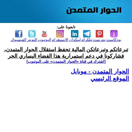
تابعونا على:
بودكاست
بنترست
تيلكرام
لينكدإن
الانستغرام
اليوتيوب
التويتر
الفيسبوك
تبرعاتكم وتبرعاتكن المالية تحفظ استقلال الحوار المتمدن،
فشاركونا في دعم استمرارية هذا الفضاء اليساري الحر
[اشترك في قناة ‫«الحوار المتمدن» على اليوتيوب]
الحوار المتمدن - موبايل
الموقع الرئيسي