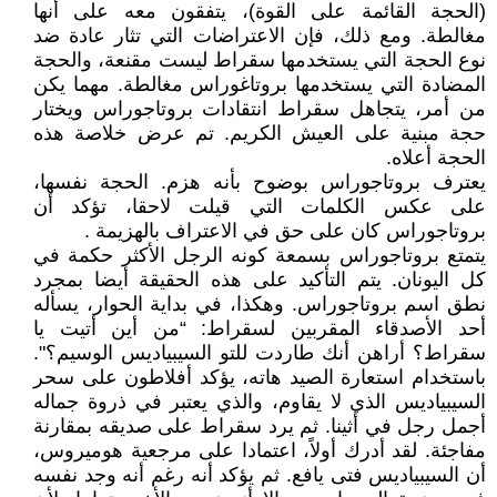
(الحجة القائمة على القوة)، يتفقون معه على أنها
مغالطة. ومع ذلك، فإن الاعتراضات التي تثار عادة ضد
نوع الحجة التي يستخدمها سقراط ليست مقنعة، والحجة
المضادة التي يستخدمها بروتاغوراس مغالطة. مهما يكن
من أمر، يتجاهل سقراط انتقادات بروتاجوراس ويختار
حجة مبنية على العيش الكريم. تم عرض خلاصة هذه
الحجة أعلاه.
يعترف بروتاجوراس بوضوح بأنه هزم. الحجة نفسها،
على عكس الكلمات التي قيلت لاحقا، تؤكد أن
بروتاجوراس كان على حق في الاعتراف بالهزيمة .
يتمتع بروتاجوراس بسمعة كونه الرجل الأكثر حكمة في
كل اليونان. يتم التأكيد على هذه الحقيقة أيضا بمجرد
نطق اسم بروتاجوراس. وهكذا، في بداية الحوار، يسأله
أحد الأصدقاء المقربين لسقراط: “من أين أتيت يا
سقراط؟ أراهن أنك طاردت للتو السيبياديس الوسيم؟".
باستخدام استعارة الصيد هاته، يؤكد أفلاطون على سحر
السيبياديس الذي لا يقاوم، والذي يعتبر في ذروة جماله
أجمل رجل في أثينا. ثم يرد سقراط على صديقه بمقارنة
مفاجئة. لقد أدرك أولاً، اعتمادا على مرجعية هوميروس،
أن السيبياديس فتى يافع. ثم يؤكد أنه رغم أنه وجد نفسه