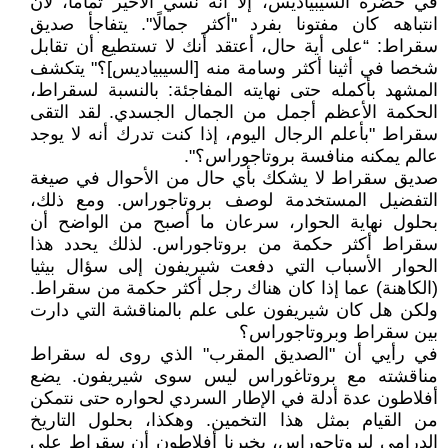
في حضرة السيبياديس، إلا أنه نسي الأخير تماما، لأن
انتباهه كان مفتونا بفرد "أكثر جمالًا". يتفاجأ صديق
سقراط: “على أية حال، أعتقد أنك لا تستطيع أن تقابل
شخصا في أثينا أكثر وسامة منه [السيبياديس]؟" يتكشف
المشهد بأكمله حتى نهايته المفاجئة: بالنسبة لسقراط،
الحكمة الأعظم أجمل من الجمال الجسدي. لقد التقى
سقراط "بأعلم الرجال اليوم، إذا كنت تدرك أنه لا يوجد
عالم يمكنه منافسة بروتاجوراس؟".
صديق سقراط لا يشكك بأي حال من الأحوال في صيغة
التفضيل المستخدمة لوصف بروتاجوراس. ومع ذلك،
بحلول نهاية الحوار، سرعان ما أصبح من الواضح أن
سقراط أكثر حكمة من بروتاجوراس. لذلك يحدد هذا
الحوار الأسباب التي دفعت شيريفون إلى سؤال بيثيا
(الكاهنة) عما إذا كان هناك رجل أكثر حكمة من سقراط.
ولكن هل كان شيريفون على علم بالمناقشة التي دارت
بين سقراط وبروتاجوراس؟
في رأيي أن "الصديق المقرب" الذي روى له سقراط
مناقشته مع بروتاغوراس ليس سوى شيريفون. يضع
أفلاطون عدة أدلة في الإطار السردي لحواره حتى نتمكن
من القيام بمثل هذا التخمين. وهكذا، بحلول التاريخ
الدرامي لبروتاجوراس، يخبرنا أفلاطون أن سقراط على