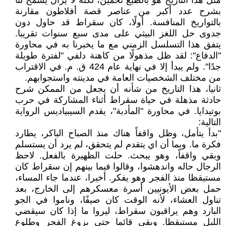
مثل هذا التأريخ هو بالطبع تخمين، لكنه لا يزال يسمح لنا
بشرح عدد أكبر من عناصر قصة أفلاطون مقارنة
بالتواريخ المنافسة. أولًا، كان سقراط قد حاول دون
جدوى حل اللغز البيثي على مدى سبع سنوات تقريبا.
يتفق هذا التسلسل الزمني مع ما يخبرنا به في محاورة
"الدفاع": لقد ظل مذهولًا من كاهنة دلفي "لفترة طويلة
جدًا". ولم يبدأ إلا في نهاية عام 424 ق. م. في الاقتراب
من مختلف الشخصيات العامة في مدينته واستجوابهم.
ثانيا، هذا التاريخ من شأنه أن يجعل من الممكن شرح
حادثة مذهلة في حياة سقراط أثناء المشاركة في حرب
بوتيدايا. في محاورة "المأدبة"، يقدم السيبياديس الرواية
التالية:
"بدأ يتأمل، وظل واقفاً هناك منذ الصباح الباكر، يطارد
فكرة ما. وبما أن اي يتقدم لم يتحقق، لم يرد أن يستسلم
وبقي واقفاً، وهو يبحث. حلت الظهيرة بالفعل. لاحظ
الرجال حاله واندهشوا، وقالوا فيما بينهم إن سقراط كان
مستيقظا منذ الفجر وهو يفكر. أخيرا، عندما جاء المساء،
حمل بعض الأيونيين أسرة معسكرهم إلى الخارج، بعد
تناول العشاء، لأنه الوقت كان صيفًا، وناموا في الجو
البارد وهم يراقبون سقراط، ليروا ما إذا كان سيقضي
الليل مستيقظا. وبقي قائما حتى بزوغ الفجر وطلوع