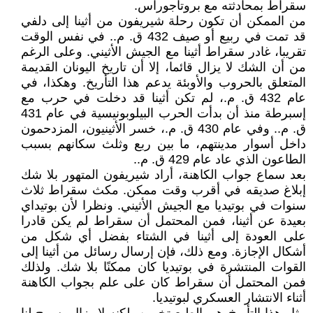
سقراط بمحادثته مع بروتاجوراس.
من الممكن أن تكون رحلة شيريفون من أثينا إلى دلفي
قد تمت في ربيع أو صيف 432 ق. م.. في نفس الوقت
تقريبا، غادر سقراط أثينا مع الجيش الأثيني. وعلى الرغم
من أن الشك لا يزال قائما، إلا أن تاريخ اليونان القديمة
المتعلق بالحروب والأوبئة يدعم هذا التأريخ. وهكذا، في
عام 432 ق. م.، لم تكن أثينا قد دخلت في حرب مع
إسبرطة منذ أن بدأت الحرب البيلوبونيسية في عام 431
ق. م.. وفي عام 430 ق. م.، خسر الأثينيون، المزدحمون
داخل أسوار مدينتهم، ما بين ربع وثلث سكانهم بسبب
الطاعون الذي عاد عام 429 ق. م..
بعد سماع جواب الكاهنة، أراد شيريفون المتهور بلا شك
إبلاغ صديقه في أقرب وقت ممكن. مكث سقراط ثلاث
سنوات في بوتيديا مع الجيش الأثيني. ونظرا لأن بوتيداي
بعيدة عن أثينا، فمن المحتمل أن سقراط لم يكن قادرا
على العودة إلى أثينا في الشتاء بفضل أي شكل من
أشكال الإجازة. ومع ذلك، فإن إرسال رسائل من أثينا إلى
القوات المنتشرة في بوتيديا كان ممكنًا بلا شك. ولذلك
فمن المحتمل أن سقراط كان على علم بجواب الكاهنة
أثناء الانتشار العسكري لبوتيديا.