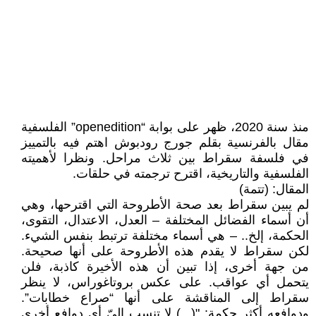
منذ سنة 2020، ظهر على بوابة “openedition” الفلسفية
مقال بالفرنسية بقلم جورج رودبوش اهتم فيه بالتمييز
في فلسفة سقراط بين ثلاث مراحل. ونظرا لأهميته
الفلسفية والتاريخية، اقترح ترجمته في حلقات.
المقال: (تتمة)
لم يبين سقراط بعد صحة الأطروحة التي اقترحها، وهي
أن أسماء الفضائل المختلفة – العدل، الاعتدال، التقوى،
الحكمة، إلخ.. – هي أسماء مختلفة ترتبط بنفس الشيء.
لكن سقراط لا يقدم هذه الأطروحة على أنها صحيحة.
من جهة أخرى، إذا تبين أن هذه الأخيرة كاذبة، فلن
يتحمل أي عواقب. على عكس بروتاغوراس، لا ينظر
سقراط إلى المناقشة على أنها “صراع خطابات”.
ودوافعه أكثر حكمة: "(...) لا تنسب إليّ أي دوافع أخرى