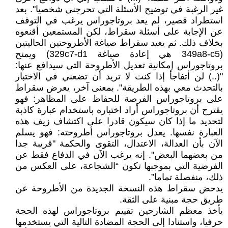
غير الرغبة في توضيح الأسئلة التي تحرجني شخصيا". بعد
استطراد قصير، لم يعد بروتاجوراس يرغب في التوقف
عن الإجابة على أسئلة سقراط، لكن المستمعين أقنعوه
بخلاف ذلك. ثم يعيد سقراط صياغة الأطروحتين الحاليتين
(349a8-c5 هي إعادة صياغة 329c7-d1) ويمنح
بروتاجوراس إمكانية تعديل الأطروحة التي سيدافع عنها:
"(..) لن أتفاجأ إذا كنت لا تريد أن تضعني في الاختبار
بالتحدث معي بهذه الطريقة". بمعنى آخر، يعرض سقراط
على بروتاجوراس الفرصة للحفاظ على المظاهر: فهو
يقترح أن بروتاجوراس أراد اختباره باستخدام عبارة كاذبة
لتحديد ما إذا كان سيكون قادرا على اكتشاف زيف هذه
العبارة نفسها. يعدل بروتاجوراس أطروحته: فهو يسلم
الآن بأن العدالة، الاعتدال، التقوى والحكمة "قريبة جدا
من بعضهما البعض". إنه يرغب الآن في الدفاع فقط عن
الفرضية التي بموجبها تكون “الشجاعة، على العكس من
ذلك، منفصلة تماما”.
يدحض سقراط هذه النسخة الجديدة من الأطروحة عن
طريق حجة مبنية على الثقة.
يأخذ معظم الشارحين تقييم بروتاجوراس لهذه الحجة
حرفيا، واستنادا إلى الحجة المضادة التالية التي يستخدمها