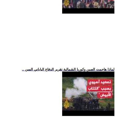
.. لماذا هاجمت الصين وكوريا الشمالية تقرير الدفاع الياباني السن