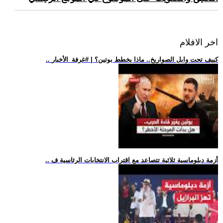
اخر الافلام
.. كييف تحت وابل الصواريخ.. ماذا يخطط بوتين؟ | #غرفة_الأخبار
.. أزمة دبلوماسية ثلاثية تتصاعد مع اقتراب الانتخابات الرئاسية ف