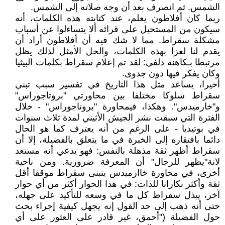
الشمس. ثم انصرف بعد أن وجه صلاته إلى الشمس.
ربما كان أفلاطون يعلم، عند كتابته هذه الكلمات، أنه
سيكون من المستحيل على قرائه ألا يتساءلوا عن أسباب
مشكلة سقراط. مما لا شك فيه أن أفلاطون أراد أن
يقدم لنا لغزا بهذه الكلمات، والحل الأمثل لذلك يظل
مرتبطا بـكاهنة دلفي: لقد تم إعلام سقراط بكلمات البيثيا
وكان يفكر فيها دون جدوى.
أخيرا، يساعد مثل هذا التاريخ في تفسير سبب تبني
سقراط سلوكا مختلفا بين محاورتي "بروتاجوراس"
و"خارميدس". وهكذا، فيمحاورة "بروتاجوراس" - خلال
الفترة التي سبقت نشر الجيش الأثيني لمدة ثلاث سنوات
في بوتيديا - على الرغم من أنه يعترف كما هو الحال
دائما بافتقاره إلى الخبرة في ما يتعلق بالفضيلة، إلا أن
سقراط أظهر ثقة مذهلة بالنفس: فهو يدعي أنه مستعد
لانة"يظهر للرجال" أن المعرفة ضرورية. ومن ناحية
أخرى، في محاورة خاارميدس يتبنى سقراط موقفا أقل
ثقة وأكثر نكارانا للذات: في هذا الحوار أكثر من أي حوار
آخر، يبذل سقراط كل ما في وسعه للتأكيد على جهله،
حتى أنه ذهب إلى حد القول إنه يجهل كيفية إجراء بحث
حول الفضيلة ("أحمق، غير قادر على العثور على أي