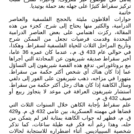
تركيز سقراط كثيرًا على جهله بعد حملة بوتيديا.
خاتمة
حوارات أفلاطون مليئة بالحجج الفلسفية والعناصر
الدرامية، والكثير منها يحتاج إلى شرح. كجزء من هذه
المقالة، ركزت اهتمامي على بعض العناصر الدرامية
المحددة وقدمت فرضيات تجعل من الممكن شرح
وتأريخ المراحل الثلاث للحياة الفلسفية لسقراط. وهكذا،
في حوالي عام 433 ق. م.، عندما كان عمره 36 عاما،
أخبر سقراط صديقه شيريفون عن المحادثة التي أجراها
مع بروتاغوراس. تدفع هذه القصة شيريفون إلى التساؤل
عما إذا كان هناك أي شخص أكثر حكمة من سقراط.
متهورا في مزاجه، ذهب شيريفون على الفور إلى دلفي
وسأل الكاهنة إذا كان هناك رجل أكثر حكمة من سقراط.
استشار شيريفون العرافة في موعد لا يتجاوز ربيع أو
صيف 432 ق. م.
علم سقراط بإجابة الكاهن خلال السنوات الثلاث التي
قضاها في مهمته العسكرية، بين عامي 432 ق. م. و429
ق. م، فظهر له جواب الكاهنة بمثابة لغز لم يتمكن من
حله، وهذا رغم أنه فكر فيه طيلة ساعات، كما تذكر
شخصية السيبياديس. أثناء اضطراره للاستجابة لحالات