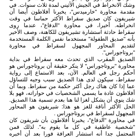
وشك الانخراط في الجيش الأثيني لمدة ثلاث سنوات. في
مقدمة محاورة "خارميدس"، يخبرنا أفلاطون أيضا أن
شيريفون كان صديق سقراط الأكثر حماسا في وقت
انخراطه. أخيرا، في محاورة "الدفاع"، عندما روى
سقراط حادثة استشارة تشيريفون للكاهنة، وصف الأخير
بأنه "صديق الطفولة" مستخدما نفس الكلمة المستخدمة
لتقديم المحاور المجهول لسقراط في محاورة
"بروتاجوراس".
الصديق المقرب الذي تحدث معه سقراط في بداية
محاورة "بروتاجوراس" لا ينكر حقيقة أن بروتاجوراس هو
أحكم رجل في العالم. الآن، بعد الاستماع إلى رواية
سقراط، سيكون لدى هذا الصديق سبب وجيه للتساؤل
عما إذا كان هناك رجل أكثر حكمة من سقراط. وبما أن
أفلاطون عادة ما يسمي الشخصيات في حواراته، فهو بلا
شك ينوي أن يشكل لغزا لنا هنا بعدم تسمية هذا الصديق.
الحل الأكثر أناقة للغز هو هذا: شيريفون هو المحاور
المجهول لسقراط في بروتاجوراس .
في محاورة "الدفاع"، يخبرنا أفلاطون بأن شريفون كان
"شخصية عاطفية في كل ما يقوم به". لذلك فمن
المحتمل جدا أنه استشار العرافة فورا بعد أن أخبره