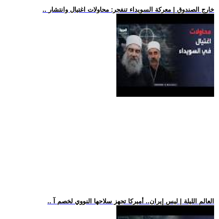
.. خارج الصندوق | معركة السويداء تنفجر: محاولات اغتيال وانتشار
.. العالم الليلة | ليس إيران.. أميركا تجهز سلاحها النووي لخصم آ