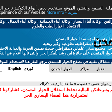
ة التصفح والنشر، الموقع يستخدم بعض أنواع الكوكيز نرجو النق
More info - المزيد
experience on our website
الفن
-
وكالة أنباء اليسار
-
وكالة أنباء العلمانية
-
وكالة أنباء العمال
-
وكا
الاقتصاد
-
اخبار الطب والعلوم
 الرئيسي لمؤسسة الحوار المتمدن
، علمانية، ديمقراطية، تطوعية وغير ربحية
ل مجتمع مدني علماني ديمقراطي حديث يضمن الحرية والعدالة الاجتم
حوار المتمدن على جائزة ابن رشد للفكر الحر والتى نالها أعلام في الفك
م مشاكل تقنية في تصفح الحوار المتمدن نرجو النقر هنا لاستخدام الموقع
كوردي
English
الاخبار
مراكز
الحوار المتمدن
 رشوان حسن » قصيدة » ما عدا يا رقيقة ذكراك
 وتبرعاتكن المالية تحفظ استقلال الحوار المتمدن، فشاركونا 
استمرارية هذا الفضاء اليساري الحر