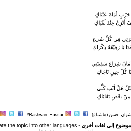
 حَرْبٍ أَمَامَ عَيْنَاكِ
 أَتّزِنُ عِنْدَ لُقْيَاكِ
كِرَتِي فِي كُلِّ شَيءٍ
َا يَا رَقِيْقَةُ ذِكْرَاكِ
أَمَانُ شِرَاعَ سَفِينَتِي
نَا كُلّ حِينٍ نَاجَاكِ
َلُ هَلْ أَنْتِ كُلِّي
 مِنْ بعْضِ بَقَايَاكِ
وان_حسن (هاشتاغ)
Rashwan_Hassan#
موضوع إلى لغات أخرى -
ate the topic into other languages