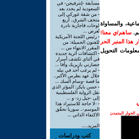
مسابقة -إنترفيجن- في
السعودية لم يحدد بعد
-
من شقة غوركي إلى
متحف الشرق.. أربع
اعية، والمساواة
لوحات قاجارية نادرة
تُعرض ...
م.
ساهم/ي معنا!
-
رئيس اللجنة الأمريكية
رار هذا المنبر الحر
للفنون الجميلة: من
المقرر الانتهاء من ...
معلومات التحويل
-
اكتشافات أثرية جديدة
في ألتاي تكشف أسرار
حضارتي بازيريك وأفا ...
-
لم يرغب أحد في نيله
خلال عهد بطرس الأكبر..
ما قصة -وسام السك ...
-
حسن بايكر: المؤثر الذي
نقل الرواية الفلسطينية
إلى -جيل زد- و ...
-
-لا حاجة للاستيراد هذا
الموسم-.. سوريا تحقّق
الحوار المتمدن
الاكتفاء الذاتي ...
المزيد.....
كتب ودراسات