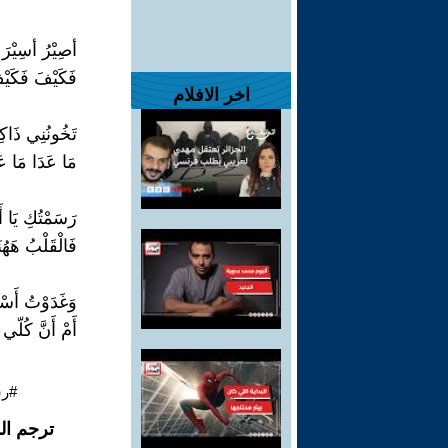
أَصِيْرُ أَسِيْرَ
فَكَيْفَ فَكَيْفَ
اخر الافلام
تَخُونُنِي ذَا
مَا عَدَا مَا عَد
رَسَمْتُكِ يَا 
فَالْقَلْبُ هَهُ
وَغَدَوْتُ أَسْئ
أَمْ أَنَّ كُلّي
#رش
ترجم ال