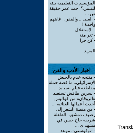
المؤسسات التعليمية بيئة
للتنمر.؟ أحمد عمر حقيقة
ص ...
-
الغنى .. والفقر .. غايتهم
واحدة !
-
الإستقلال
-
ثغر منة
-
كن حرا
المزيد.....
اخبار الأدب والفن
-
منتجه خدم بالجيش
الإسرائيلي.. ما قصة حملة
مقاطعة فيلم -سبايد ...
-
نسرين طافش تستعيد
«الروقان» من كواليس
أحدث أعمالها الغنائية ...
-
من منصة الشعر إلى
رصيف دمشق.. الطفلة
شريفة حاج حسن في
مشهد ي ...
Transl
-
-نوفوستي-: موعد