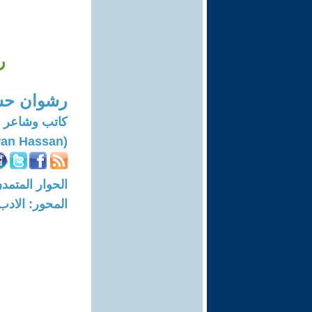
ر
رشوان ح
كاتب وشاعر
(Rashwan Hassan)
الحوار المتمدن-العدد: 7724 - 3
المحور: الادب