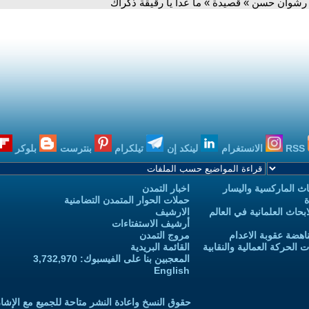
 رشوان حسن » قصيدة » ما عدا يا رقيقة ذكراك
RSS
الانستغرام
لينكد إن
تيلكرام
بنترست
بلوكر
ث الماركسية واليسار
اخبار التمدن
ة
حملات الحوار المتمدن التضامنية
حاث العلمانية في العالم
الارشيف
أرشيف الاستفتاءات
اهضة عقوبة الاعدام
مروج التمدن
الحركة العمالية والنقابية
القائمة البريدية
المعجبين بنا على الفيسبوك: 3,732,970
English
حقوق النسخ واعادة النشر متاحة للجميع مع الإشا