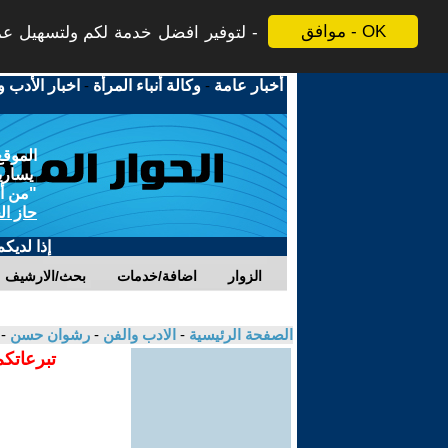
موافق - OK
لتوفير افضل خدمة لكم ولتسهيل عملي
أخبار عامة
-
وكالة أنباء المرأة
-
اخبار الأدب و
الموقع
يسارية
"من أج
حاز ال
إذا لديك
الزوار
اضافة/خدمات
بحث/الارشيف
الصفحة الرئيسية
-
الادب والفن
-
رشوان حسن
-
تبرعاتكم