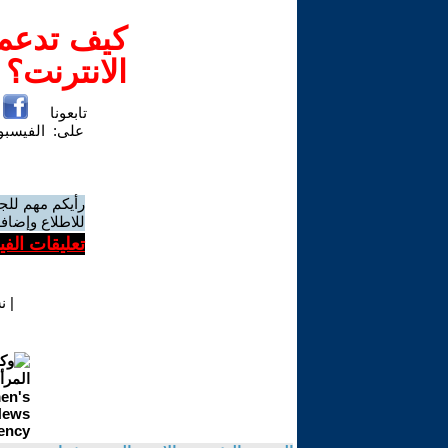
كيف تدعم-
الانترنت؟
تابعونا
على:
الفيسب
رأيكم مهم للج
للاطلاع وإضافة
تعليقات الف
|
ن