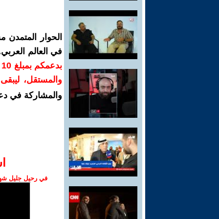
الحوار المتمدن م
في العالم العربي
ب
والمستقل، ليبقى ص
والمشاركة في دع
ا‫
في رحيل جليل شهبا