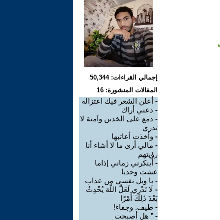
إجمالي القراءات: 50,344
المقالات المنشورة: 16
-
أعلن الشعر فيك اعتزاله
-
دعني أراك
-
دمع على الخدين وآمنة لا
تدري
-
وأخذت أعاتبها
-
مالي أرى ما لا أشاء أنا
رؤيتهم
-
أينكرني زماني إذاما
عشت وحديا
-
يا ويل نفسي من عذاب
-
لَا تَدْرِي لَعَلَّ اللَّهَ يُحْدِثُ
بَعْدَ ذَلِكَ أَمْرًا
-
طيف. وجفاء!
-
” هل أصبحت