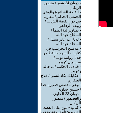
-
ديوان 24 شعر / منصور
الريكان
-
القصة الشاعرة والوعي
الجمعي الحداثي/ مقاربة
في دور القصة الش ... /
ربيحة الرفاعي
-
تصاوير لية الظمأ /
السمّاح عبد الله
-
ثلاثاءات عابر سبيل /
السمّاح عبد الله
-
ملامــح التجريــب في
كتابـات السيـد حـافظ من
خلال روايته يو ... /
سلسبيل كريبع
-
قناديل الحكمة / د. خالد
زغريت
-
حكاياتْ تَكاد تُنسى / فلاح
العيفاري
-
وعي ـ قصص قصيرة جدا
/ حسين جداونه
-
ديوان 23 الحاوي
والعصفور / منصور
الريكان
-
كتاب «عين على القصة
القصيرة: تأملات نقدية في