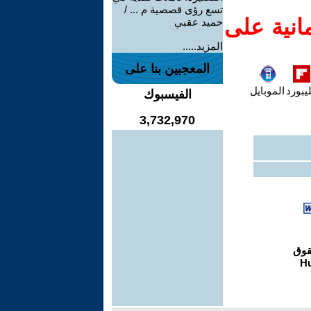
تسع رؤى قصصية م ... /
انية على
حميد عقبي
المزيد.....
المعجبين بنا على
يبورد
الموبايل
الفيسبوك
3,732,970