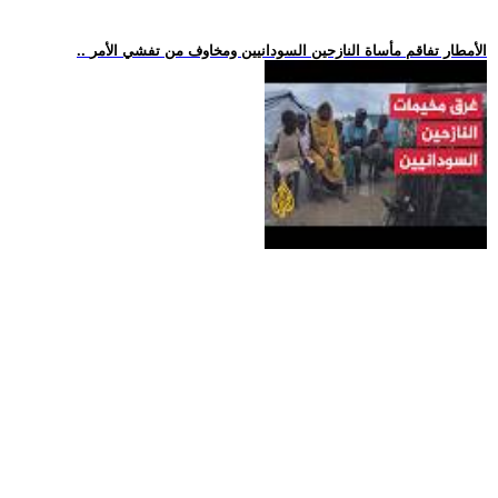
.. الأمطار تفاقم مأساة النازحين السودانيين ومخاوف من تفشي الأمر