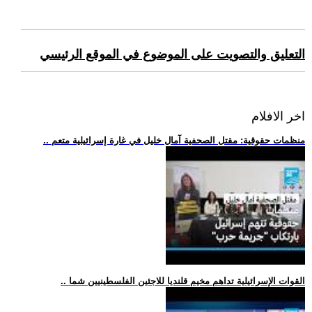
التعليق والتصويت على الموضوع في الموقع الرئيسي
اخر الافلام
.. منظمات حقوقية: مقتل الصحفية آمال خليل في غارة إسرائيلية متعم
.. القوات الإسرائيلية تداهم مخيم قلنديا للاجئين الفلسطينيين شما