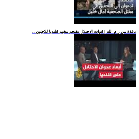
.. نافذة من رام الله | قوات الاحتلال تقتحم مخيم قلنديا للاجئين