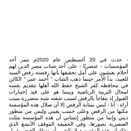
- حدث في 20 أغسطس عام 2020م تنمر أحد
المؤسسات - عنصريًا - على أحد شباب مصر الذين لهم
أحلام يعيشون على أمل تحقيقها بأنها رفضته رفض السيد
للعبيد، بدأ الأمر حينما ذهب الشاب ” أحمد عمر “ الكائن
في محافظة كفر الشيخ حفظ الله أهلها بتقديم نفسه
لمجال التربية الرياضية وبينما هو على قيد إختبارات
القبول إذ يتفاجأ بالرفض لسبب شفته شبه متضررة سبب
أراه - أنا - ليس بمثابة الرفض إلا أن ضلال هذه المؤسسة
مكنها من الرفض وعلى حسب يقيني وليس من منظور
ديني وإنما من منظور إنساني أن هذه المؤسسة مثلت
العنصرية بصورها، وفي الحقيقة الموقف الأبشع الذي
يؤكد أن هذه المؤسسة لا تكتفي بأن تمتلك العنصرية بل