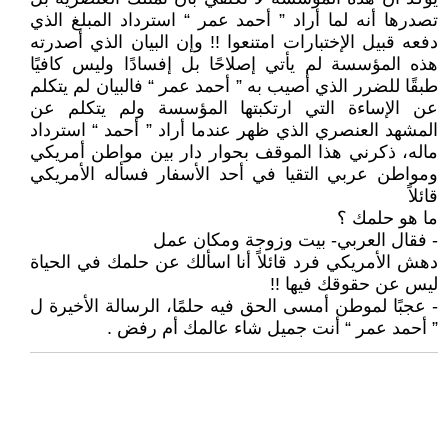
تصدرها أنه لما أراد ” أحمد عمر “ استرداد المبلغ الذي
دفعه قبيل الإختبارات امتنعوا !! وإن البيان الذي أصدرته
هذه المؤسسة لم يأتي إصلاحًا بل إفسادًا وليس كافيًا
طبقًا للضرر الذي أصيب به ” أحمد عمر “ فالبيان لم يتكلم
عن الإساءة التي ارتكبتها المؤسسة ولم يتكلم عن
المشهد العنصري الذي ظهر عندما أراد ” أحمد “ استرداد
ماله، ذكرني هذا الموقف بحوار دار بين مواطن أمريكي
ومواطن عربي التقيا في أحد الأسفار فسأله الأمريكي
قائلاً
ما هو حلمك ؟
- فقال العربي- بيت وزوجة ومكان عمل
دهش الأمريكي فرد قائلاً أنا اسألك عن حلمك في الحياة
ليس عن حقوقك فيها !!
- عجبًا لموطن أمسى الحق فيه حلمًا، الرسالة الأخيرة ل
” أحمد عمر “ أنت جميل شاء عالمك أم رفض .