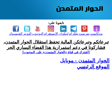
تابعونا على:
بودكاست
بنترست
تيلكرام
لينكدإن
الانستغرام
اليوتيوب
التويتر
الفيسبوك
تبرعاتكم وتبرعاتكن المالية تحفظ استقلال الحوار المتمدن،
فشاركونا في دعم استمرارية هذا الفضاء اليساري الحر
[اشترك في قناة ‫«الحوار المتمدن» على اليوتيوب]
الحوار المتمدن - موبايل
الموقع الرئيسي