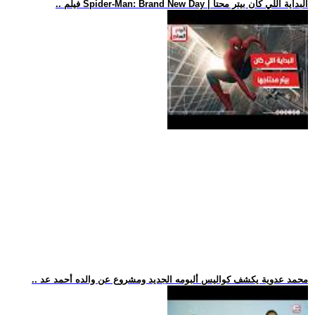
.. فيلم Spider-Man: Brand New Day | البداية اللي كان بيتر محتا
.. محمد عدوية يكشف كواليس ألبومه الجديد ومشروع عن والده أحمد عد