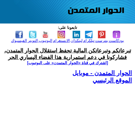
تابعونا على:
بودكاست
بنترست
تيلكرام
لينكدإن
الانستغرام
اليوتيوب
التويتر
الفيسبوك
تبرعاتكم وتبرعاتكن المالية تحفظ استقلال الحوار المتمدن،
فشاركونا في دعم استمرارية هذا الفضاء اليساري الحر
[اشترك في قناة ‫«الحوار المتمدن» على اليوتيوب]
الحوار المتمدن - موبايل
الموقع الرئيسي