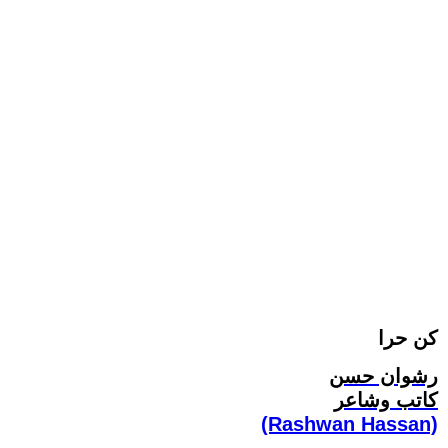
كن حرا
رشوان حسن
كاتب وشاعر
(Rashwan Hassan)