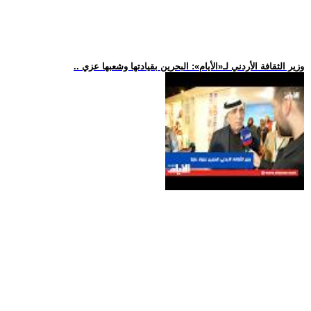
.. وزير الثقافة الأردني لـ«الأيام»: البحرين بقيادتها وشعبها عزي