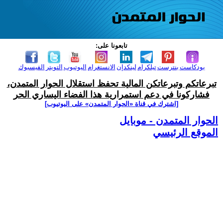
تابعونا على:
بودكاست
بنترست
تيلكرام
لينكدإن
الانستغرام
اليوتيوب
التويتر
الفيسبوك
تبرعاتكم وتبرعاتكن المالية تحفظ استقلال الحوار المتمدن،
فشاركونا في دعم استمرارية هذا الفضاء اليساري الحر
[اشترك في قناة ‫«الحوار المتمدن» على اليوتيوب]
الحوار المتمدن - موبايل
الموقع الرئيسي