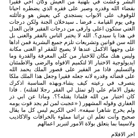
البشر وعشت في بلهنية من العيش وكان اخي فقيرا
بقضاء الله وقدره وصبر على فقره الذي يضطره احيانا
للوقوف على الابواب يستجدي كي يعيش هو وعآئلته
وفي يوم القيامة ـ فرضا ـ سيدخلان الجنة ولكن درجات
الغتي ستكون اعلى وارقى من درجات الفقير فاين العدل
في هذا يا سيدي؟. الله لا يختبر الناس بالفقر والغنى بل
الله سن قوانين وتشريعات تلزم جميع البشرية فمن اداها
على وجهها الاكمل عندها لا يصيح للفقر او الغنى مكانة
وليس هنك مكان للاختبار من كلي المعرفة والقدرة وما
ايديولوجية الاختبار الا لتكميم الافواه والرضى والاطمئنان
والتسليم. فاذا مر الفقير على قصور الملك يحمد الله
على قضآئه وقدره لانه جعله فقيرا وجعل هذا الملك ملكا
يتصرف في رعيته كيف يشاء.وبهذه المناسبة اذكرك
بقول الامام علي (لو تمثل لي الفقر رجلا لقتلته) . فاذا
كان اختبار من الله فلماذا يقتله؟؟. وماذا عن ابي ذر
الغفاري وقوله المشهور ( «عجبت لمن لم يجد قوت يومه
ولم يخرج شاهرا سيفه». اخي الكريم ليس كل ما يقال
صحيح وانت تعلم ان تراثنا مملوء بالخرافات والاكاذيب
ولاسيما بما يتعلق بولاة الامور لتبرير اعمالهم
اخر الافلام