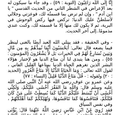
إِنَّا إِلَى اللَّه رَاغِبُونَ {التوبة : ٥٩} ، وقد جاء ما سيكون له
بعد الإعراض في الشطر الثاني من الحديث القدسي " يا
ابن آدم " ، وإن لم ترض بما قسمتُه لك، فوعزتي وجلالي
لأسلطنَّ عليك الدنيا؛ تركض فيها ركض الوحوش في
البرية، ثم لا يكون لك منها إلا ما قسمته لك، وكنت عندي
مذمومًا..إلى آخر الحديث.
- وفي الحقيقة ، فقد يبتلي الله العبد أيضًا بالغنى لينظر
فيما يضعه قال تعالى: أَيَحْسَبُونَ أَنَّمَا نُمِدُّهُمْ بِهِ مِن مَّالٍ
وَبَنِينَ نُسَارِعُ لَهُمْ فِي الخيرات بَل لاَّ يَشْعُرُونَ {المؤمنون :
٥٥} ، ومن هنا يتبدى لنا أن متاع الدنيا هو لإختبار هؤلاء
البشر الذين تغرهم الحياة الدنيا بمتاعها القليل الفاني ،
لقول الله تعالى : وَمَا الْحَيَاةُ الدُّنْيَا إِلَّا مَتَاعُ الْغُرُورِ {الحديد
: ٢٠} ولقوله : - قُلْ مَتَاعُ الدُّنْيَا قَلِيلٌ {النساء : ٧٧}
وعن عمرو بن عوف رضي الله عنه أنَّ النَّبي صلى الله
عليه وسلم قال: وَاللَّهِ مَا الفَقْرَ أَخْشَى عَلَيْكُمْ، وَلَكِنِّي
أَخْشَى أَنْ تُبْسَطَ عَلَيْكُمُ الدُّنْيَا كَمَا بُسِطَتْ عَلَى مَنْ كَانَ
قَبْلَكُمْ، فَتَنَافَسُوهَا كَمَا تَنَافَسُوهَا، وَتُهْلِكَكُمْ كَمَا أَهْلَكَتْهُمْ ،
وفي نفس السياق
فقد رُوِيَ عَنْ ابْنِ عَبَّاسٍ رَضِيَ اللَّهُ عَنْهُمَا قَالَ: يُؤْتَى