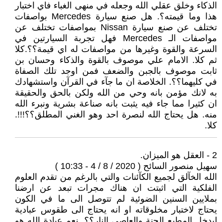
الذكاء وخلق عقلي الله وجعله في منهى الغباء فاي اختبار
هذا وما قيمته؟. هل صنع سيارة Mercedes بواصفات
تختلف عن صنع سيارة Nissan بمواصفات تختلف عن
مواصفات الـ Mercedes فهل تجربة السيارتين في
السرعة والقوة وغيرها من مواصفات له اي قيمة؟؟.كلا
ثم كلا. الامام علي موصوف بالقوة والذكاء وحسان بن
ثابت موصوف بالجبن والضعف فمن اوجد تلك الصفاة
في كليهما؟؟. الخلاصة ان ما جآء في القرآن واستشهادك
به لانك مؤمن بانه وحي من الله ولكن بالحق والحقيقة
ان كثيرا مما جاء فيه يثبت بانه صناعة بشرية ونبرء الله
منه. هل يحتاج الله لنصرة احد وهو الغني المطلق؟؟!!!.
كلا.
2 - العقل هو الميزان.
سهيل منصور السائح ( 2020 / 8 / 4 - 10:33 )
الله الخآلق لجميع الكآئنات والتي بالرغم من تقدم العلوم
الفلكية التي اثبتت ان هناك مجرات تبعد عن ارضنا
بملايين السنين الضوئية لم تتوصل الى ما في الكون
يحتاج لاختبار مخلوقاته او انه يحتاج الى طقوس عبادية
ليدخل المطيع الجنة والعاصي النار؟؟. نعم عبادة الله هو