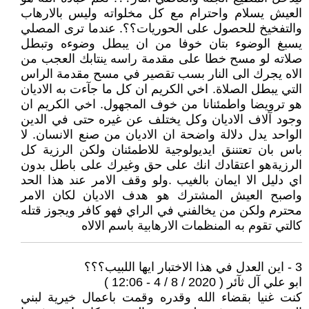
العيش يسلام واحترام مع كل مخلواته وليس بالارهاب
والتفخيخ للحصول على الحوريات؟؟. عندما ترى المصلي
يسبغ الوضوء بتان خوفا من ان يبطل وضوءه وتبطل
صلاته لو مسح خطا على مقدمة راسه ينتابك العجب من
الاه يجرك الى النار بسب تقصير في مسح مقدمة الراس
التي يبطل الصلاة. اخي الكريم ان كل ما جآءت به الاديان
هو ترويضا واطمئنانا من خوف المجهول. اخي الكريم ان
وجود آلاف الاديان وكل يختلف عن غيره حتى في الدين
الواحد يدل دلالة واضحة ان الاديان من صنع الانسان. لا
باس بان تعتننق ايديولوجية للاطمئنان ولكن الرزية كل
الرزيةهو اعتقادك انك على حق وغيرك على باطل بدون
اي دليل الا ايمان بالغيب .ولو وقف الامر عند هذا الحد
واصبح العيش المشترك هو هدف الاديان لكان الامر
محترم ولكن من يخالفني في الراي فهو كافر ويجوز قتله
كالتي تقوم به المنظمات الارهابية باسم الالاه
3 - اين العدل في هذا الاختبار ايها اللبيب؟؟؟
ابو علي آل ثآئر ( 2020 / 8 / 4 - 12:06 )
كنت غنيا بقضاء الله وقدره وقمت باعمال خيرية لبني