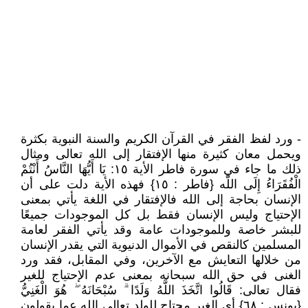
- ورد لفظ الفقر في القرآن الكريم والسنة النبوية بكثرة
ويحمل معان كثيرة منها الإفتقار إلى الله تعالى ومثال
ذلك ما جاء في سورة فاطر الأية ١٥: يَا أَيُّهَا النَّاسُ أَنْتُمْ
الْفُقَرَاءُ إِلَى اللّه {فاطر : ١٥} فهذه الأية دلت على أن
الإنسان بحاجة إلى الله فالإفتقار في اللغة يأتي بمعنى
الإحتياج وليس الإنسان فقط بل كل الموجودات جميعًا
للبشر خاصة وللموجودات عامة وقد يأتي الفقر لعامة
المسلمين كالنقص في الأموال الدنيوية التي يقدر الإنسان
من خلالها التعايش مع الآخرين، وفي المقابل، فقد ورد
الغنى في حق الله سبحانه بمعنى عدم الإحتياج للغير
فقال تعالى: قَالُوا اتَّخَذَ اللَّهُ وَلَدًا ۗ سُبْحَانَهُ ۖ هُوَ الْغَنِيُّ
{يونس : ٦٨} أي الغير محتاج للولد تعالى الله عما يقولون