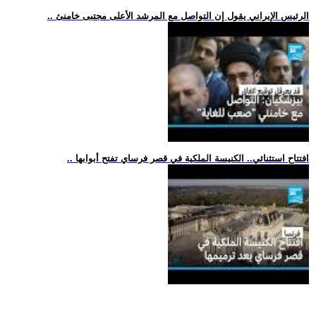
.. الرئيس الإيراني يقول إن التواصل مع المرشد الأعلى مجتبى خامنئ
.. افتتاح استثنائي.. الكنيسة الملكية في قصر فرساي تفتح أبوابها