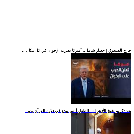
.. خارج الصندوق | حصار شامل.. أميركا تضرب الإخوان في كل مكان
.. بعد تكريم شيخ الأزهر له.. الطفل أنس يبدع في تلاوة القرآن بدو