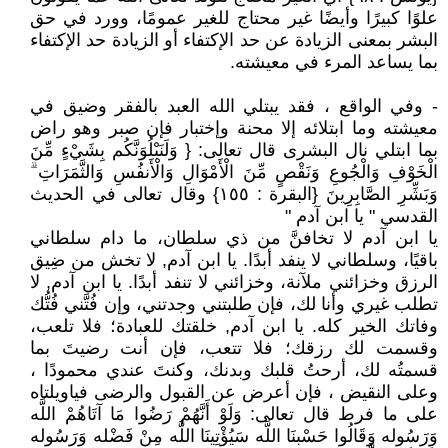
علوًا كبيرًا وأيضًا غير محتاج للغير عمومًا، وورد في حق
البشر بمعنى الزيادة عن حد الإكتفاء أو الزيادة حد الإكتفاء
بما يساعد المرء في معيشته.
- وفي الواقع ، فقد يبتلي الله العبد بالفقر وضيق في
معيشته وما ابتلائه إلا محنة وإختبار فإن صبر وهو راض
بما ابتلي نال البشرى قال تعالى: { وَلَنَبْلُوَنَّكُم بِشَيْءٍ مِّنَ
الْخَوْفِ وَالْجُوعِ وَنَقْصٍ مِّنَ الْأَمْوَالِ وَالْأَنفُسِ وَالثَّمَرَاتِ ۗ
وَبَشِّرِ الصَّابِرِينَ {البقرة : ١٥٥} وقال تعالى في الحديث
القدسي " يا ابن آدم "
يا ابن آدم لا تخافنَّ من ذي سلطان، ما دام سلطاني
باقيًا، وسلطاني لا ينفد أبدًا. يا ابن آدم, لا تخش من ضِيق
الرزق وخزائني ملآنة، وخزائني لا تنفد أبدًا. يا ابن آدم, لا
تطلب غيري وأنا لك، فإن طلبتني وجدتني، وإن فُتَّني فُتُّك
وفاتك الخير كله. يا ابن آدم, خلقتك للعبادة؛ فلا تلعب،
وقسمت لك رزقك؛ فلا تتعب، فإن أنت رضيتَ بما
قسمتُه لك، أرحتُ قلبك وبدنك، وكنتَ عندي محمودًا ،
وعلى النقيض ، فإن أعرض عن القبول والرضى فياويلتاه
على ما فرط قال تعالى: وَلَوْ أَنَّهُمْ رَضُوا مَا آتَاهُمْ اللَّه
وَرَسُوله وَقَالُوا حَسْبنَا اللَّه سَيُؤْتِينَا اللَّه مِنْ فَضْله وَرَسُوله