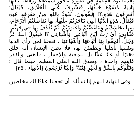
بِالدُّنْيَا يَوْمَ الْقِيَامَةِ فِي صُورَةِ عَجُوزٍ شَمْطَاءَ زَرْقَاءَ، أَنْيَابُهَا
بَادِيَةٌ مُشَوَّهٌ خَلْقُهَا، فَتَشْرِفُ عَلَى الْخَلَائِقِ، فَيُقَالُ:
أَتَعْرِفُونَ هَذِهِ.؟! فَيَقُولُونَ: نَعُوذُ بِاللَّهِ مِنْ مَعْرِفَةِ هَذِهِ
فَيُقَالُ: هَذِهِ الدُّنْيَا الَّتِي تَنَاحَرْتُمْ عَلَيْهَا، بِهَا تَقَاطَعْتُمُ الْأَرْحَامَ،
وَبِهَا تَحَاسَدْتُمْ وَتَبَاغَضْتُمْ وَاغْتَرَرْتُمْ. ثُمَّ يُقْذَفُ بِهَا فِي جَهَنَّمَ،
فَتُنَادِي: أَيْ رَبِّ أَيْنَ أَتْبَاعِي وَأَشْيَاعِي.؟! فَيَقُولُ اللَّهُ عَزَّ
وَجَلَّ: أَلْحِقُوا بِهَا أَتْبَاعَهَا وَأَشْيَاعَهَا ، فعجبًا لمن رأى الدنيا
وتقلبها بأهلها ويطمئن لها، فلا يظن الإنسان أنه خلق
فقيرًا أو غنيًا عبثًا بل للمحنة والإختبار ، فالغنى والفقر
غايتهم واحدة ، وصدق الله العلي العظيم حينما قال :
وَنَبْلُوكُم بِالشَّرِّ وَالْخَيْرِ فِتْنَةً ۖ وَإِلَيْنَا تُرْجَعُونَ {الأنبياء : ٣٥}
- وفي النهاية اللهم إنا نسألك أن تجعلنا عبادًا لك مخلصين
.