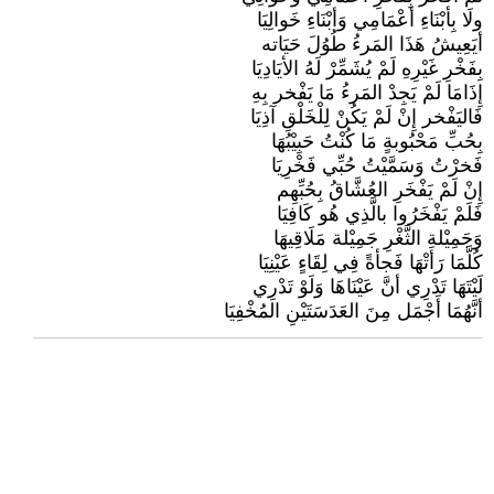
ولَا بِأبْنَاءِ أعْمَامِي وَأبْنَاءِ خَوالِيَا
أيَعِيشُ هَذَا المَرءُ طُوُلَ حَيَاته
بِفَخْرِ غَيْرِهِ لَمْ يُشَمِّرْ لَهُ الأيَادِيَا
إِذَامَا لَمْ يَجِدْ المَرءُ مَا يَفْخر بِهِ
فَاليَفْخر إِنْ لَمْ يَكُنْ لِلْخَلْقِ آذِيَا
بِحُبِّ مَحْبُوبةٍ مَا كُنْتُ حَبِيْبُهَا
فَخرْتُ وَسَمَّيْتُ حُبِّي فَخْرِيَا
إِنْ لَمْ يَفْخَرِ العُشَّاقُ بِحُبِّهِم
فَلَمْ يَفْخَرُوا بالَّذِي هُو كَافِيَا
وَجَمِيْلة الثَّغْرِ جَمِيْلة مَلَاقِيهَا
كُلَّمَا رَأَتْهَا فَجأةً فِي لِقَاءٍ عَيْنِيَا
لَيْتَهَا تَدْرِي أنَّ عَيْنَاهَا وَلَوْ تَدْرِي
أنَّهُمَا أَجْمَل مِنَ العَدَسَتَيْنِ المُخْفِيَا