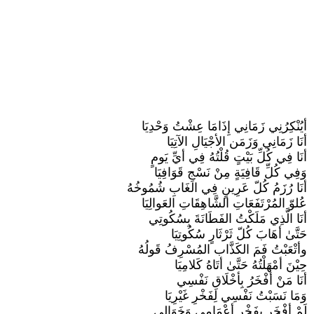
أيُنْكِرُنِي زَمَانِي إِذَامَا عِشْتُ وَحْدِيَا
أنَا زَمَانِي وَزَمَن الأجْيَالِ الآتِيَا
أنَا فِي كُلِّ بَيْتٍ قُلْتُهُ فِي أيِّ يَومٍ
وَفِي كُلِّ قَافِيَةٍ مِنْ نَسْجِ قَوَافِيَا
أنَا رُزَمُ كُلّ عَرِينٍ فِي الغَابِ شُمُوخُهُ
عُلوّ المُرْتَفَعَاتِ الشَّاهِقَاتِ العَوالِيَا
أنَا الَّذِي مَلَكْتُ الفَطَانَةَ بِسُكُوتِي
حَتَّىٰ أهَابَ كُلّ ثَرْثَارٍ سُكُوتِيَا
وأتْعَبْتُ فَمَ الكَذَّاب المُسْرِفُ قَولُهُ
حِيْنَ أمْهَلْتُهُ حَتَّىٰ أتَاهُ كَلامِيَا
أنَا مَنْ أفْخَرُ بِأخْلَاقِ نَفْسِي
وَمَا نَسَبْتُ نَفْسِي لِفَخْرِ غَيْرِيَا
لَمْ أفْخَر بِفَخْرِ أعْمَامِي وَخَوَالِي