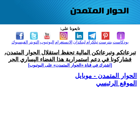
تابعونا على:
بودكاست
بنترست
تيلكرام
لينكدإن
الانستغرام
اليوتيوب
التويتر
الفيسبوك
تبرعاتكم وتبرعاتكن المالية تحفظ استقلال الحوار المتمدن،
فشاركونا في دعم استمرارية هذا الفضاء اليساري الحر
[اشترك في قناة ‫«الحوار المتمدن» على اليوتيوب]
الحوار المتمدن - موبايل
الموقع الرئيسي