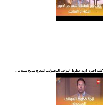
.. كلمة أخيرة -أزمة خطوط الهواتف المحمولة.. المخرج سامح سند: ما