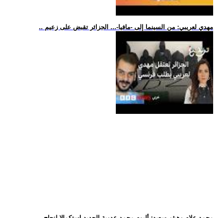
.. مهدي لعريبي: من السينما إلى -مافيا-... الجزائر تقبض على زعيم
.. محمد علام وهيثم سعيد: ألبوم محمد عدوية الجديد استكمالا لنجاح