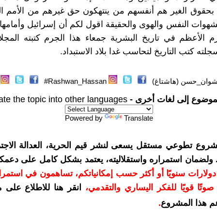
 بحقوق الغير هم أنفسهم من ينتهكون حق غيرهم من الأمم ال
شهوات النفس والهوى والحقيقة اقول لكم أن إسرائيل وأمامها 
م الأعظم في تاريخ البشرية جمعاء هذا الجرم كتبته المجل
ته كتب التاريخ لتحاسب غدا بلاد الاستبداد.
وان_حسن (هاشتاغ)
Rashwan_Hassan#
موضوع إلى لغات أخرى -
ate the topic into other languages
Powered by
Translate
شروع تطوعي مستقل يسعى لنشر قيم الحرية، العدالة الاجتم
. ولضمان استمراره واستقلاليته، يعتمد بشكل كامل على دعمك
دعمكم بمبلغ 10 دولارات سنويًا أو أكثر حسب إمكانياتكم، تساهمون في استم
وتًا قويًا للفكر اليساري والتقدمي
،
انقر هنا للاطلاع على 
م هذا المشروع
.