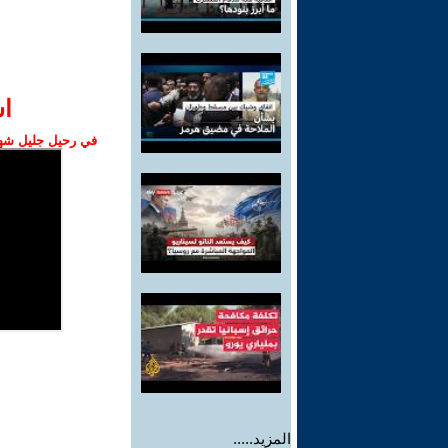
ا‫
في رحيل جليل شهبا
المزيد.....