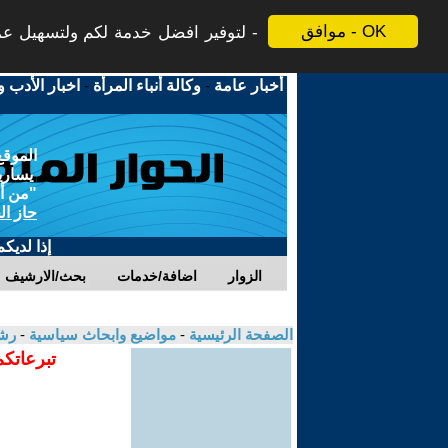
موافق - OK
لتوفير افضل خدمة لكم ولتسهيل عملي
أخبار عامة
-
وكالة أنباء المرأة
-
اخبار الأدب و
الموقع
يسارية
"من أج
حاز ال
إذا لديك
الزوار
اضافة/خدمات
بحث/الارشيف
الصفحة الرئيسية
-
مواضيع وابحاث سياسية
-
رش
تبرعاتكم