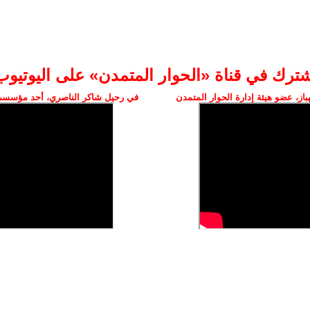
شترك في قناة «الحوار المتمدن» على اليوتيوب
ز، عضو هيئة إدارة الحوار المتمدن
في رحيل شاكر الناصري، أحد مؤسسي 