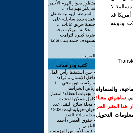
متطور بجوار الهرم الأحمر
مسالمة لا
قد يغيّر فهم بناء ...
-
الشرطة اليونانية تعتقل
أمريكا قد
عمدة بلدة ساحلية على
ات ودونته
خلفية حريق غابات ...
-
محكمة أمريكية توجه
ضربة كبيرة لترامب
تستهدف حلمه ببناء قاعة
...
المزيد.....
Transl
كتب ودراسات
-
حين استيقظ رأس المال
داخل الإنسان .. قراءة
ماركسية ثورية في ... /
رياض الشرايطي
اعية، والمساواة
-
ابجديات العطاء / انتصار
م.
ساهم/ي معنا!
كامل جفلان الخشت
-
مجلة سلاح النقد، عدد
رار هذا المنبر الحر
جوان-جويلية-اوت 2026 /
معلومات التحويل
مجلة سلاح النقد
-
حقوق العصر / أحمد
التاوتي
-
قصة الأمراض المزمنة و