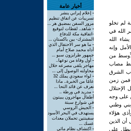
أخبار عامة
-
إعلام إيراني ينشر
تسريبات عن اتفاق تنظيم
ة لم تخلو
مرور السفن بمضيق هر ...
-
شاهد.. لقطات لتوقيع
ر الله في
-اتفاقية مكة للدفاع
يشاء الله
المشترك- بين باكستان ...
-
ما هو سر الاحتفال الذي
لأمل وإنه
أداه محمد صلاح أمام
جمهور طرابزون سبو ...
الأوسط من
-
أول وفاة من نوعها..
سط مصاب
مهاجر يلقى مصرعه خلال
محاولته الوصول إلى ...
اب الشرق
-
لواء سعودي يملك 32
 فمن زمن
عامًا من الخبرة.. ماذا
نعرف عن قائد التحا ...
 الإحتلال
-
مدريد في ورطة ..
 على وجه
أطفال مهاجرون يبيتون
في شوارع سبتة
بني وطني
-
الجيش الروسي
ذى هؤلاء
يستهدف في البحر الأسود
سفينتين تحملان معدات
 أن الذين
عسك ...
-
اكتشاف نظام مائي
 يطل على