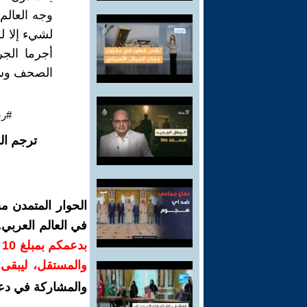
وجه العالم
لشيء إلا ل
أجرما الجر
الصحف وسجل
#رش
ترجم ال
الحوار المتمدن م
في العالم العربي
ب
والمستقل، ليبقى ص
والمشاركة في دع