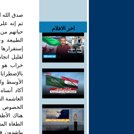
صدق الله ا
ثم إنه على
اخر الافلام
حياتهم من 
الطبيعة وع
إستقرارها 
لقليل اتجا
خراب هو ا
بالإضطرابا
الأوسط وال
أكاد أنساه
الغاشمة ا
الخصوص ال
هناك الأطف
الطغاة الم
يناشدون ف