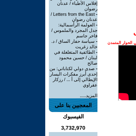
إفلاس الأطباء / عدنان
رضوان
Letters from the East /
-
عدنان رضوان
-
العولمة الرأسمالية:
جدل المجرد والملموس /
فاخر جاسم
-
سياسة حفار الساق / د.
الحوار المتمدن
خالد زغريت
-
الطائفية المتغلغلة في
لبنان / حسين محمود
صالح
-
صدى دولي لكتاباتي: من
إحدى أبرز مفكرات اليسار
الإيطالي إلى أ ... / رزكار
عقراوي
المزيد.....
المعجبين بنا على
الفيسبوك
3,732,970