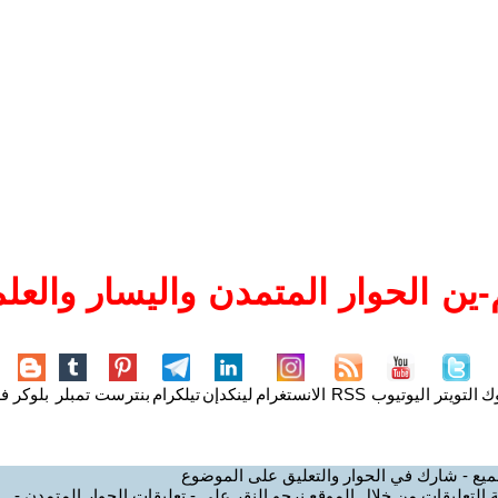
ين الحوار المتمدن واليسار والعلم
وك
التويتر
اليوتيوب
RSS
الانستغرام
لينكدإن
تيلكرام
بنترست
تمبلر
بلوكر
فل
ميع - شارك في الحوار والتعليق على الموضوع
 التعليقات من خلال الموقع نرجو النقر على - تعليقات الحوار المتمدن -