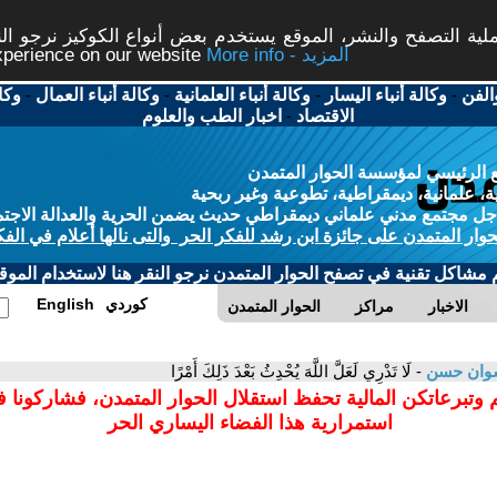
ة التصفح والنشر، الموقع يستخدم بعض أنواع الكوكيز نرجو النق
More info - المزيد
experience on our website
الفن
-
وكالة أنباء اليسار
-
وكالة أنباء العلمانية
-
وكالة أنباء العمال
-
وكا
الاقتصاد
-
اخبار الطب والعلوم
 الرئيسي لمؤسسة الحوار المتمدن
، علمانية، ديمقراطية، تطوعية وغير ربحية
ل مجتمع مدني علماني ديمقراطي حديث يضمن الحرية والعدالة الاجتم
حوار المتمدن على جائزة ابن رشد للفكر الحر والتى نالها أعلام في الفك
م مشاكل تقنية في تصفح الحوار المتمدن نرجو النقر هنا لاستخدام الموقع
كوردي
English
الاخبار
مراكز
الحوار المتمدن
وان حسن
- لَا تَدْرِي لَعَلَّ اللَّهَ يُحْدِثُ بَعْدَ ذَلِكَ أَمْرًا
 وتبرعاتكن المالية تحفظ استقلال الحوار المتمدن، فشاركونا 
استمرارية هذا الفضاء اليساري الحر