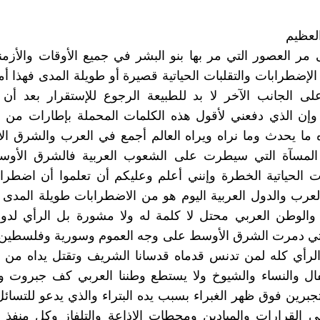
لعظيم
 مر العصور التي مر بها بنو البشر في جميع الأوقات والأزمن
الإضطرابات والتقلبات الحياتية قصيرة أو طويلة المدى فهذا أم
لى الجانب الآخر لا بد للطبيعة الرجوع للإستقرار بعد أن 
وإن الذي دفعني لأقول هذه الكلمات المحملة بإطارات من ا
ه ما يحدث وما نراه ويراه العالم أجمع في العرب والشرق 
لمسآة التي سيطرت على الشعوب العربية فالشرق الأو
ت الحياتية الخطرة وإنني أعلم وعليكم أن تعلموا أن اضطر
عرب والدول العربية اليوم هو من الاضطرابات طويلة المدى
 والوطن العربي محتل لا كلمة له ولا مشورة بل الرأي لدول
لتي دمرت الشرق الأوسط على وجه العموم وسورية وفلسطين
رأي كله لمن تدنس قدماه قدسانا الشريف وتقتل يداه من 
ال والنساء والشيوخ ولا يستطع وطننا العربي كف جبروت وأ
تجبرين فوق ظهر الغبراء بسبب يده البتراء والذي يدعو للتسائل
ي القرارات والميادين ومحطات الإذاعة والتلفاز وكل منفذ