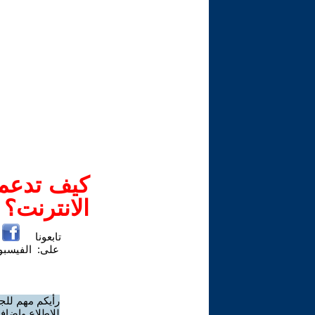
كيف تدعم-
الانترنت؟
تابعونا
على:
الفيسب
رأيكم مهم للج
للاطلاع وإضافة