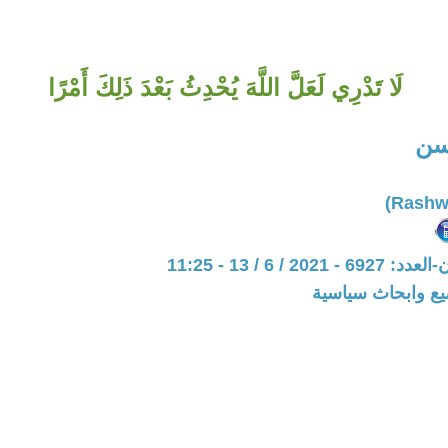
لَا تَدْرِي لَعَلَّ اللَّهَ يُحْدِثُ بَعْدَ ذَلِكَ أَمْرًا
سن
20 / 6 / 13 - 11:25
يع وابحاث سياسية