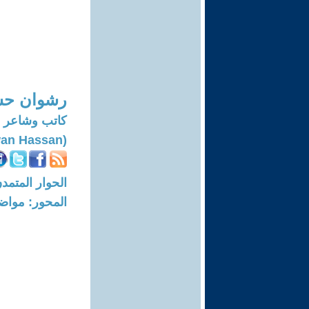
رشوان ح
كاتب وشاعر
(Rashwan Hassan)
الحوار المتمدن-العدد: 6927 - 21
المحور: مواض