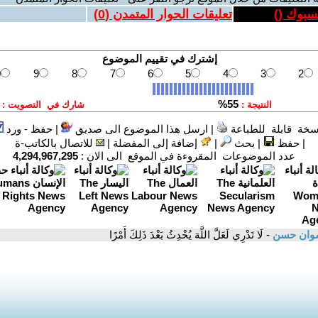
يسبوك (
)
تعليقات الحوار المتمدن (
0
)
سخة قابلة للطباعة
|
ارسل هذا الموضوع الى صديق
|
حفظ - ورد
|
حفظ
|
بحث
|
إضافة إلى المفضلة
|
للاتصال بالكاتب-ة
عدد الموضوعات المقروءة في الموقع الى الان :
4,294,967,295
وان حسن
- لَا تَدْرِي لَعَلَّ اللَّهَ يُحْدِثُ بَعْدَ ذَلِكَ أَمْرًا