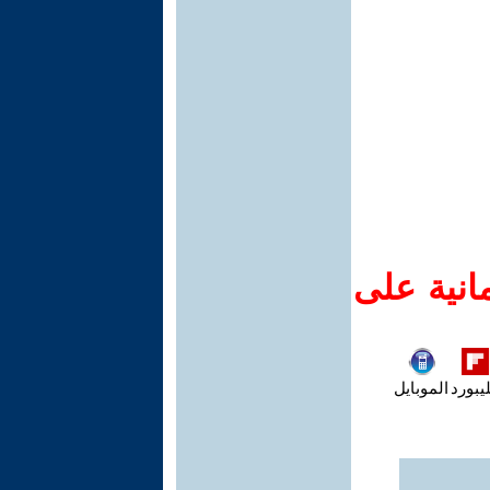
انية على
يبورد
الموبايل