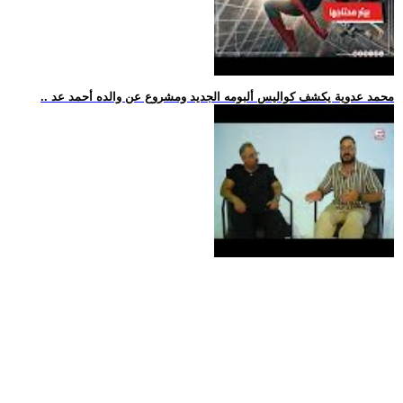
.. محمد عدوية يكشف كواليس ألبومه الجديد ومشروع عن والده أحمد عد