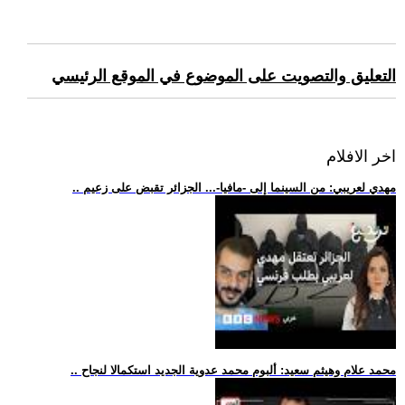
التعليق والتصويت على الموضوع في الموقع الرئيسي
اخر الافلام
.. مهدي لعريبي: من السينما إلى -مافيا-... الجزائر تقبض على زعيم
.. محمد علام وهيثم سعيد: ألبوم محمد عدوية الجديد استكمالا لنجاح