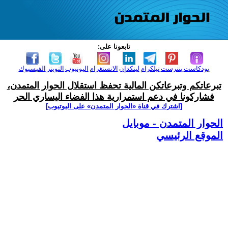
تابعونا على:
بودكاست
بنترست
تيلكرام
لينكدإن
الانستغرام
اليوتيوب
التويتر
الفيسبوك
تبرعاتكم وتبرعاتكن المالية تحفظ استقلال الحوار المتمدن،
فشاركونا في دعم استمرارية هذا الفضاء اليساري الحر
[اشترك في قناة ‫«الحوار المتمدن» على اليوتيوب]
الحوار المتمدن - موبايل
الموقع الرئيسي