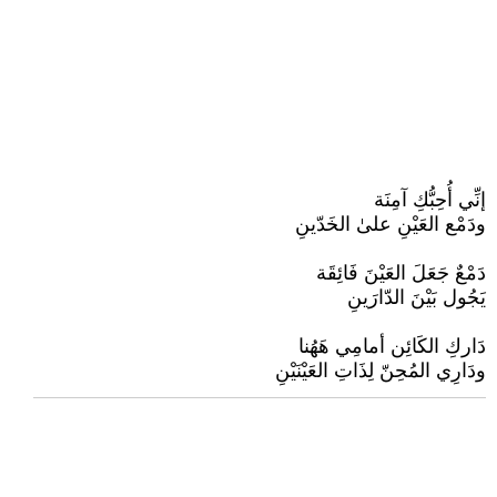
إنِّي أُحِبُّكِ آمِنَة
ودَمْع العَيْنِ علىٰ الخَدّينِ
دَمْعٌ جَعَلَ العَيْنَ فَائِقَة
يَجُول بَيْنَ الدّارَينِ
دَاركِ الكَائِن أمامِي هَهُنا
ودَارِي المُحِنّ لِذَاتِ العَيْنَيْنِ