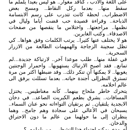
على اللغة والادب ، كناقد مغوار.. هو ليس بعيدا يلملم ما
سقط منها.. بعدما ركل النقاط.. ومسح بعض
الاضطراب.. لحظة كانت تتدرب على رسم الابتسامة
الذباحة.. وقراءة قصيدة حب قضت أياما وليال في
نظمها.. مراجعتها.. واختلاس ما ينقصها من صفحات
الاصدقاء.. وكتب الغابرين.
هو لا يختلف عنها كثيرا.. يرتب الكلمات وفق هواها.. كي
تظل سجينة الزجاجة والهمهمات الطالعة من الازرار
السحرية..
في غفلة منها.. طلب موعدا آخر.. لارتباكة جديدة…لم
تمانع.. فقد اصبح الارتباك يستهويها.. واحمرار الوجنتين
يغويها.. لا يمكنها أن تنكر ذلك.. وقد ضبطها اكثر من مرة
تسترق النظرإلى أجندة حياته.. بعدما تسللت برفق الى
عالم احلامه.
يتحرك خاطر ملحاح بينهما.. كأنه مغناطيس.. يختزل
المسافات.. يشرق بطعم الكبريت الصاعد.. في دخان
الابجدية يلتقيان.. ثم يرتقيان التواءاته نحو عنان السماء..
يسبحان في الأعالي على سجادة وهم جامح.. وهما
ينظران إلى ما حولهما من عالم ما دون الاحتراق
والدخان.
أي مدى يمكنه احتواء هذا التشظي.. من يلملمه..؟