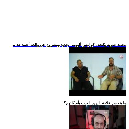
.. محمد عدوية يكشف كواليس ألبومه الجديد ومشروع عن والده أحمد عد
.. ما هو سر علاقة اليهود العرب بأم كلثوم؟