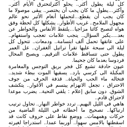
كل ليلة يطول أكثر.. يحلو أكثرلتحترق الأيام أكثر..
وأكثر…يطول ما كان يجب أن يختصر.. يبقى موصولا ما
كان يجب أن يقطع…لتحملها أنغام الأثير نحو عالم
مجهول الملامح.. غريب الأطوار.. يشكلها كل لحظة وفق
هواه لتصبح كائنا مزاجيا…يلتقط الأنفاس والخواطر عن
بعد.....يكبر السؤال.. ينجب علامات تعجب واستفهام..
على عاتقها تحمل ألف ابتسامة.. ودمعات.. تتحول كل
ليلة الى سبحة عليها تقرأ تراتيل الغفران.. عل العمر
يطول حتى تتساقط علامات الترقيم.. ويصبح المحال
فردوسا بعدما كان جحيما.
عيون حادقة تشيع كل فجر بريق التوجس والمغامرة
المكبلة الى كرسي بارد.. يسقيها الموت ببطء شديد..
فتخاله ماء الحب والحياة.. قذفة الحرف من جوف
الاحتراق ، تجعل الانهزام يبتسم في الأغوار.. يتكشف
الشوق. دون سابق إعلام : يلقي التحية.. يضرب موعدا
لاحتراق قادم..
هاهي في الليل البهيم.. تردد خواطر النهار.. تحاول ترتيب
ارتباكها.. تصحيح ما أخطاته في الليلة الماضية من
حركات وهمهمات.. ووضع نقاط على حروف كانت قد
اسقطتها بالامس سهوا.. أوربما عمدا.. استدراجا لغيرته