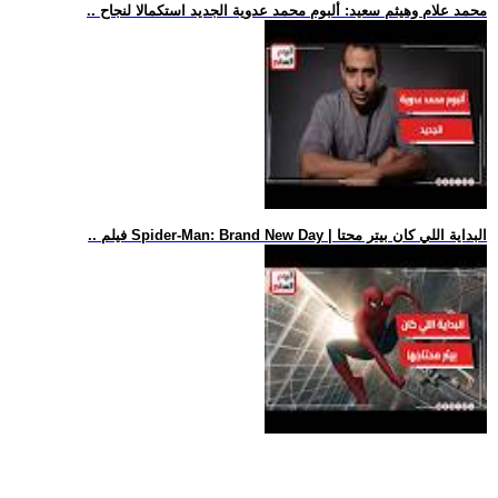
.. محمد علام وهيثم سعيد: ألبوم محمد عدوية الجديد استكمالا لنجاح
.. فيلم Spider-Man: Brand New Day | البداية اللي كان بيتر محتا