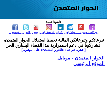
تابعونا على:
بودكاست
بنترست
تيلكرام
لينكدإن
الانستغرام
اليوتيوب
التويتر
الفيسبوك
تبرعاتكم وتبرعاتكن المالية تحفظ استقلال الحوار المتمدن،
فشاركونا في دعم استمرارية هذا الفضاء اليساري الحر
[اشترك في قناة ‫«الحوار المتمدن» على اليوتيوب]
الحوار المتمدن - موبايل
الموقع الرئيسي