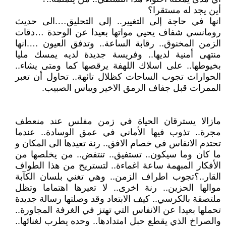
أين يجد له مستقرا؟
انها في حاجة إلى التغيير.. إلى التحليق….الى حديث
رومانسي شفاف يحيي مواتها بعيدا عن الوحدة …دقات
الزمن المخنوق.. رقابة الساعة.. وتدفق العيون ….انها
منتهى أمنية لديها.. وفريسة جديدة لديه يمسك مليا
بخيوطها.. على اسلاك اللهفة يرقصها كما ومتى يشاء..
الحوارات تجوب الساحات كظلال تائهة.. تحاول أن تعبر
الممرات قبل جفاف الرمق الاخير ويباس الصبيب.
مازالا يسترقان الحياة في زمن مفلس عند منعطف
مجرة.. تذوب فيها الأماني في عمق الوسادة.. عندما
تحتدم الانفاس في خصام الافق.. رنة تعيدها الى المكان و
ما كان وما سيكون.. تستفيق.. تنتفض.. من يخلصها من
الأفكار المبهمة ساعة اغماءة.. لتستريح من هذا الطواف
القار..؟تجوب اطراف الزمن.. وهي تغني بلسان الكآبة
موالها الحزين.. رنة اخرى.. لا تعيرها اهتماما وتظل
ملتصقة بالكرسي.. كيف الابتعاد وقد وصلتها رسالة جديدة
تحملها بعيدا عن الانفاس التي تهتز في الغرفة المجاورة..
والصراخ الذي يقطع حبل امتدادها.. وحده يطرب لغنائها..