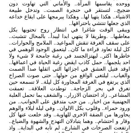
ووحده يقاسمها المرآة.. والأماني التي تهاوت دون
ضجيج.. لتستقر في حنجرة الصمت.. وتدخل طبيعة
الاشياء.. هكذا يتهيا لها.. وهكذا يبرمجها على ايقاع خداعه
الذي جعلها تنتشي باحتراقها..
ويبقى الوقت شاغرا في انتظار روح تحتويها بكل
معاطبها.. .وطريقا لا ينتهي ابدا ليبدأ.. بالمحال تتشبث..
على سقف الغرفة تنقش المواعيد.. الملامح والحوارات..
كل ليلة تعاود قراءة ما كان.. ليتعمق الوجود الوهمي في
خاطرها اكثر.. ليهتزالجسد في رغبة جامحة لا شيء ولا
احد يلجمها.. حمل كاذب ايقض رغبة الحياة في اعماقها..
اوقد فتيل العشق في اجزائها التي اثقلها صدأ الصمت
والغياب.. ليلتغى الواقع من حولها.. حتى صوت الصراخ
الذي يرتفع في الغرفة المجاورة كل ليلة.. لا تسمعه حين
تغرق في بحر الزجاجة.. توطدت العلاقة.. تعمقت
المشاعر.. زاد احتضان الازرار.. والشغف بما تحمل العلبة
الجهنمية من اخبار.. من حب متدفق على الجوانب.. من
ورود حمراء.. وقلوب بكل الالوان.. وفي ليلة ليلاء والوهم
يحاورها من الضفة الاخرى للهاوية.. وقد خلعت عنها كل
وقار و احتشام.. وهما يتبادلان التهدج والشهوة والضياع..
ارتفعت الصرخات في الشارع.. لم تأبه في البداية.. واذ