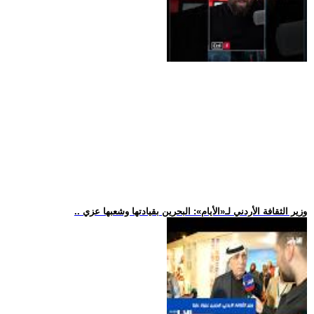
.. وزير الثقافة الأردني لـ«الأيام»: البحرين بقيادتها وشعبها عزي