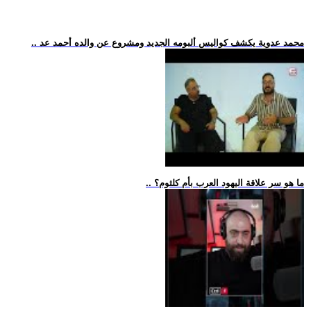
.. محمد عدوية يكشف كواليس ألبومه الجديد ومشروع عن والده أحمد عد
.. ما هو سر علاقة اليهود العرب بأم كلثوم؟