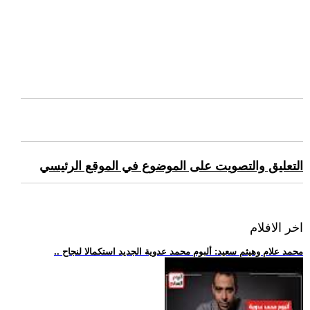
التعليق والتصويت على الموضوع في الموقع الرئيسي
اخر الافلام
.. محمد علام وهيثم سعيد: ألبوم محمد عدوية الجديد استكمالا لنجاح