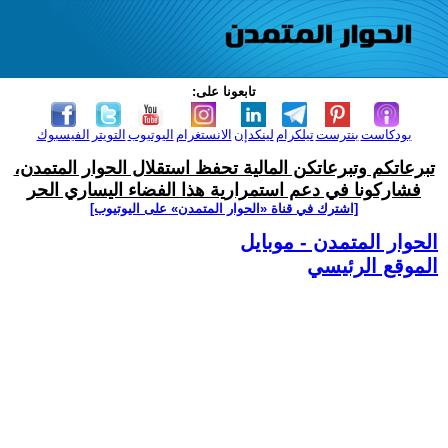
تابعونا على:
بودكاست
بنترست
تيلكرام
لينكدإن
الانستغرام
اليوتيوب
التويتر
الفيسبوك
تبرعاتكم وتبرعاتكن المالية تحفظ استقلال الحوار المتمدن،
فشاركونا في دعم استمرارية هذا الفضاء اليساري الحر
[اشترك في قناة ‫«الحوار المتمدن» على اليوتيوب]
الحوار المتمدن - موبايل
الموقع الرئيسي