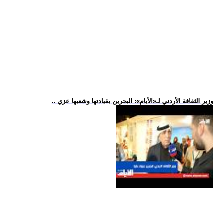
.. وزير الثقافة الأردني لـ«الأيام»: البحرين بقيادتها وشعبها عزي