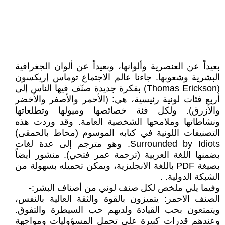
بعيداً عن العنصرية وألوانها، وبعيداً عن ألوان الجغرافية
البشرية وشعوبها. جاءنا عالم الاجتماع توماس إريكسون
(Thomas Erickson) بفكرة جديدة صنّف فيها الناس إلى
أربع فئات لونية رئيسية، هي: (الأحمر والأصفر والأخضر
والأزرق). ولكل فئة خصائصها وميولها وتطلعاتها
ونشاطاتها وملامحها الشخصية العامة. وقد وردت هذه
التصنيفات اللونية في كتابه الموسوم (محاط بالحمقى)
Surrounded by Idiots. وهو مترجم إلى عدة لغات
بضمنها اللغة العربية (ترجمة عمر فتحي). منشور أيضاً
بصيغة PDF باللغة الانجليزية، ويمكن تحميله بسهولة من
الشبكة الدولية. .
وفيما يلي ملخص لكل صنف لوني من أصناف البشر:-
الصنف الاحمر: يتميزون بالقوة والثقة العالية بالنفس،
ويتمتعون بحب القيادة ولديهم حب السيطرة والتفوق.
وعندهم قدرات كبيرة على تحمل المسؤوليات ومواجهة