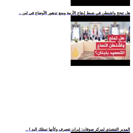
.. هل تنجح واشنطن في ضبط إيقاع الأزمة ومنع تدهور الأوضاع في لبن
.. المدير التنفيذي لمركز صوفان: إيران تتصرف وكأنها تمتلك اليد ا