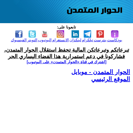
تابعونا على:
بودكاست
بنترست
تيلكرام
لينكدإن
الانستغرام
اليوتيوب
التويتر
الفيسبوك
تبرعاتكم وتبرعاتكن المالية تحفظ استقلال الحوار المتمدن،
فشاركونا في دعم استمرارية هذا الفضاء اليساري الحر
[اشترك في قناة ‫«الحوار المتمدن» على اليوتيوب]
الحوار المتمدن - موبايل
الموقع الرئيسي