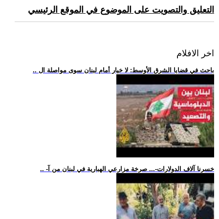
التعليق والتصويت على الموضوع في الموقع الرئيسي
اخر الافلام
.. باحث في قضايا الشرق الأوسط: لا خيار أمام لبنان سوى مواصلة ال
.. -خسرنا آلاف الدولارات-... صرخة مزارعي الهبارية في لبنان من آ