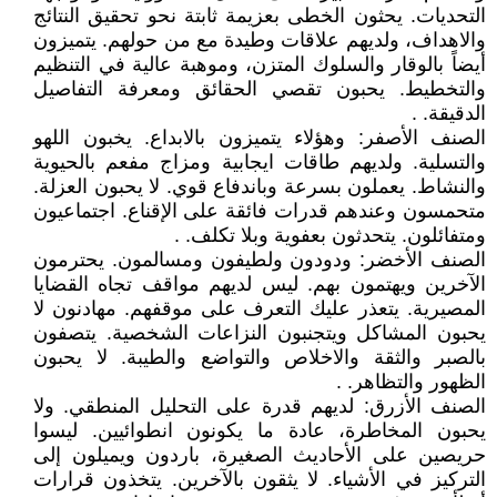
التحديات. يحثون الخطى بعزيمة ثابتة نحو تحقيق النتائج
والاهداف، ولديهم علاقات وطيدة مع من حولهم. يتميزون
أيضاً بالوقار والسلوك المتزن، وموهبة عالية في التنظيم
والتخطيط. يحبون تقصي الحقائق ومعرفة التفاصيل
الدقيقة. .
الصنف الأصفر: وهؤلاء يتميزون بالابداع. يخبون اللهو
والتسلية. ولديهم طاقات ايجابية ومزاج مفعم بالحيوية
والنشاط. يعملون بسرعة وباندفاع قوي. لا يحبون العزلة.
متحمسون وعندهم قدرات فائقة على الإقناع. اجتماعيون
ومتفائلون. يتحدثون بعفوية وبلا تكلف. .
الصنف الأخضر: ودودون ولطيفون ومسالمون. يحترمون
الآخرين ويهتمون بهم. ليس لديهم مواقف تجاه القضايا
المصيرية. يتعذر عليك التعرف على موقفهم. مهادنون لا
يحبون المشاكل ويتجنبون النزاعات الشخصية. يتصفون
بالصبر والثقة والاخلاص والتواضع والطيبة. لا يحبون
الظهور والتظاهر. .
الصنف الأزرق: لديهم قدرة على التحليل المنطقي. ولا
يحبون المخاطرة، عادة ما يكونون انطوائيين. ليسوا
حريصين على الأحاديث الصغيرة، باردون ويميلون إلى
التركيز في الأشياء. لا يثقون بالآخرين. يتخذون قرارات