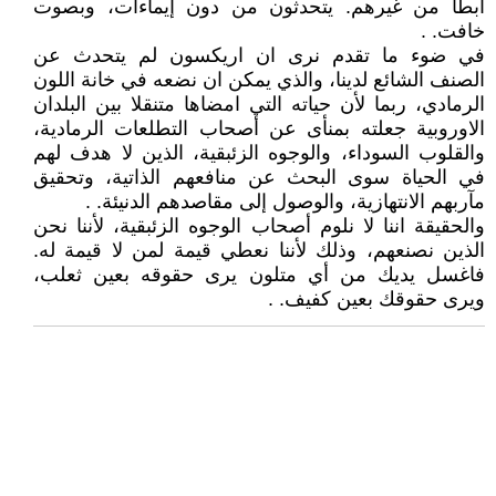
أبطأ من غيرهم. يتحدثون من دون إيماءات، وبصوت
خافت. .
في ضوء ما تقدم نرى ان اريكسون لم يتحدث عن
الصنف الشائع لدينا، والذي يمكن ان نضعه في خانة اللون
الرمادي، ربما لأن حياته التي امضاها متنقلا بين البلدان
الاوروبية جعلته بمنأى عن أصحاب التطلعات الرمادية،
والقلوب السوداء، والوجوه الزئبقية، الذين لا هدف لهم
في الحياة سوى البحث عن منافعهم الذاتية، وتحقيق
مآربهم الانتهازية، والوصول إلى مقاصدهم الدنيئة. .
والحقيقة اننا لا نلوم أصحاب الوجوه الزئبقية، لأننا نحن
الذين نصنعهم، وذلك لأننا نعطي قيمة لمن لا قيمة له.
فاغسل يديك من أي متلون يرى حقوقه بعين ثعلب،
ويرى حقوقك بعين كفيف. .