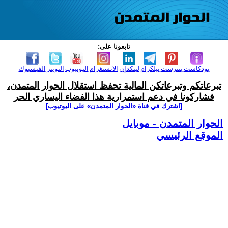
تابعونا على:
بودكاست
بنترست
تيلكرام
لينكدإن
الانستغرام
اليوتيوب
التويتر
الفيسبوك
تبرعاتكم وتبرعاتكن المالية تحفظ استقلال الحوار المتمدن،
فشاركونا في دعم استمرارية هذا الفضاء اليساري الحر
[اشترك في قناة ‫«الحوار المتمدن» على اليوتيوب]
الحوار المتمدن - موبايل
الموقع الرئيسي