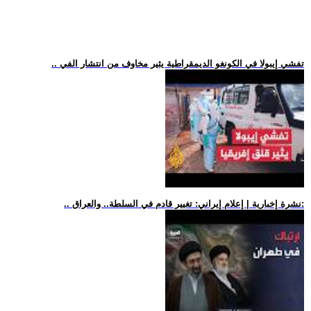
.. تفشي إيبولا في الكونغو الديمقراطية يثير مخاوف من انتشار الفي
.. نشرة إخبارية | إعلام إيراني: تغيير قادم في السلطة.. والعراق: