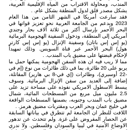
المندب، ومحاولة الاقتراب من المياه الإقليمية العربية،
يشكل مصدر قلق لدول المنطقة بشكل عام. .
فقد سارعت أمريكا في الشهر الثامن من هذا العام
2023 وبدعم من الجامعة العربية نحو تعزيز قواتها في
البحر الأحمر بإرسال أكثر من ثلاثة آلاف بحار وجندي
أمريكي إلى المنطقة، ودخول السفينة الهجومية البرمائية
(يو إس إس باتان) وسفينة الإنزال (يو إس إس كارتر
هول) البحر الأحمر عبر قناة السويس. وذلك تمهيداً
لإحكام قبضتها على مضيق باب المندب. .
مما لا ريب فيه ان هذه السفن الهجومية يمكنها حمل ما
يربو على 20 طائرة، بما في ذلك طائرات من نوع (إم في
-22 أوسبري)، وطائرات (إي في-8 بي هارير) المقاتلة،
إضافة إلى العديد من سفن الإنزال البرمائية. وسوف
يبسط الاسطول الامريكي نفوذه على مساحة تزيد على
2.5 مليون ميل مربع من المسطحات المائية، شمال
مضيق باب المندب وجنوبه، بضمنها المسطحات الواقعة
في خليج عمان وبحر العرب ومقتربات مضيق هرمز. .
اللافت للنظر ان الجامعة لم تتطرق في بياناتها السابقة
عن الحصار المفروض على غزة. ولم تتحدث عن تدهور
الاوضاع الأمنية في ليبيا والسودان وفلسطين. ولا ندري