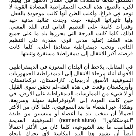
المنشق سابقاً فاتسلاف هافيل المثال الأشهر من بينهم.
لكن، بالطبع، هذه النخب الديمقراطية المضادة القوية لا
توجد في فراغ. وأغلب الظن أنها كانت موجودة بالفعل-
ولها تأثيراتها الجلية- حيث وجدت تقاليد مدنية حية
وقدرات كامنة على التنظيم الذاتي لدى البلد المعني.
لذلك، كلما كانت الدرجة التي يحرزها بلد ما على جميع
هذه الصُعُد (تقليد مدني قوي، مقدرة على التنظيم
الذاتي، ونخب ديمقراطية مضادة) أعلى، كلما كانت
فرصته أكبر للانتقال إلى ديمقراطية مستقرة وتثبيتها.
في المقابل، يلاحظ أن البلدان المعوزة في الديمقراطيين
الأقوياء أثناء مرحلة الانتقال إلى الديمقراطية-الجمهوريات
السوفيتية الأسبق أذربيجان، كازاخستان، تركمانستان،
وأوزبكستان وقعت في هذه الفئة-لم تحقق سوى القليل
أو لا شيء من الممارسات الديمقراطية على الأرض، في
حين كانت العودة إلى الأوتوقراطية سهلة وسريعة.
وهكذا، عبر الفضاء ما بعد السوفييتي، كلما كان من الأكثر
احتمالاً أن ينتخب بلد ما أعضاء أو منتسبين من طبقة
"النومنكلاتورا" (nomenklatura) السوفيتية القديمة
للمناصب ما بعد الشيوعية، كلما كان من الأكثر احتمالاً
أيضاً أن يشهد هذا البلد انتكاسة لأي تحرك باتجاه