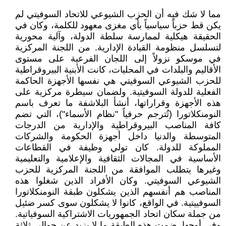
مما لا شك فيه أن الحزب الشيوعي للاتحاد السوفيتي لم
يكن قط حزباً سياسياً بأي مغزى معهود للكلمة، وكان في
الحقيقة هيكلية لممارسة سلطة الدولة، وآلية محورية
لتسلسل منظومة القيادة الإدارية. من اللجنة المركزية
في موسكو نزولاً إلى اللجان الفرعية على مستوى
الأقاليم والبلدات في المحليات، كانت الأبنية البيروقراطية
للحزب الشيوعي السوفيتي هي نفسها الأجهزة الحاكمة
الفعلية للدولة السوفيتية. ولضمان سيطرة مركزية على
هذه الأجهزة وقراراتها، أنشأ البلاشفة ما تعرف باسم
النومنكلاتورا (تُترجم حرفياً "نظام الأسماء")، التي تضم
كافة المناصب البيروقراطية والإدارية من الدرجات
المتوسطة والدنيا داخل أجهزة الحكومة والشركات
المملوكة للدولة. كان تولي وظيفة في القطاعات
الأساسية في المجالات الثقافية والإعلامية والتعليمية
وغيرها يتطلب الموافقة من اللجنة المركزية للحزب
الشيوعي السوفيتي. وكان الأفراد الذين شغلوا هذه
المناصب هم أنفسهم الذين يشكلون طبقة النومنكلاتورا
السوفييتية. في الواقع، كانوا لا يشكلون سوى كسر ضئيل
من جملة سكان اتحاد الجمهوريات الاشتراكية السوفياتية.
وفي أوجها، ضمت هذه الطبقة ما لا يزيد عن حوالي ثلاثة