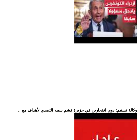
.. وكالة تسنيم: دوي انفجارين في جزيرة قشم سببه التصدي لأهداف مع