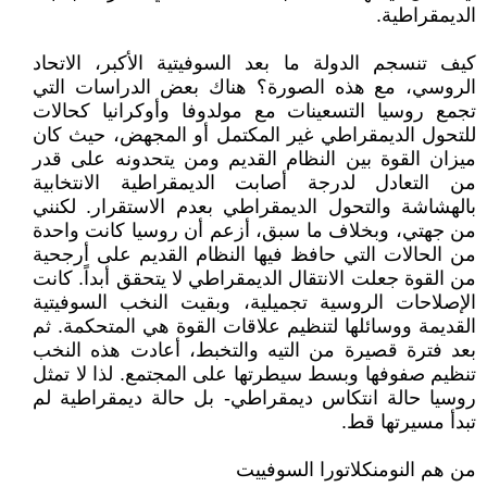
الديمقراطية.
كيف تنسجم الدولة ما بعد السوفيتية الأكبر، الاتحاد
الروسي، مع هذه الصورة؟ هناك بعض الدراسات التي
تجمع روسيا التسعينات مع مولدوفا وأوكرانيا كحالات
للتحول الديمقراطي غير المكتمل أو المجهض، حيث كان
ميزان القوة بين النظام القديم ومن يتحدونه على قدر
من التعادل لدرجة أصابت الديمقراطية الانتخابية
بالهشاشة والتحول الديمقراطي بعدم الاستقرار. لكنني
من جهتي، وبخلاف ما سبق، أزعم أن روسيا كانت واحدة
من الحالات التي حافظ فيها النظام القديم على أرجحية
من القوة جعلت الانتقال الديمقراطي لا يتحقق أبداً. كانت
الإصلاحات الروسية تجميلية، وبقيت النخب السوفيتية
القديمة ووسائلها لتنظيم علاقات القوة هي المتحكمة. ثم
بعد فترة قصيرة من التيه والتخبط، أعادت هذه النخب
تنظيم صفوفها وبسط سيطرتها على المجتمع. لذا لا تمثل
روسيا حالة انتكاس ديمقراطي- بل حالة ديمقراطية لم
تبدأ مسيرتها قط.
من هم النومنكلاتورا السوفييت