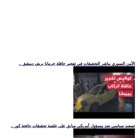
.. الأمن السوري يباشر التحقيقات في تفجير حافلة جرمانا بريف دمشق
.. تصعيد سياسي ضد مسؤول أمريكي سابق على خلفية تحقيقات جائحة كور