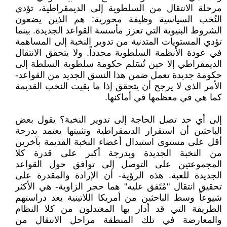
مرحلة الانتقال من السلطوية إلى الديمقراطية، تؤدي
النُخب السياسية وظيفة محورية: هم الذين يضعون
الشروط البنيوية التي تعزز مأسسة القواعد الجديدة. بينما
تؤدي المستويات المتدنية من تدوير النخبة إلى المساهمة
في عودة الأنظمة السلطوية مجدداً. ولا يتحقق الانتقال
الديمقراطي إلا حين تُسَلم حكومة سلطوية السلطة إلى
حكومة جديدة تعمل ضمن هذا النسق الجديد من القواعد-
الأمر الذي لا يرجح أن يتحقق إذا ما بقيت النخب القديمة
كما هي في معظمها في أماكنها.
إلى أي حد تصل الحاجة إلى تدوير النخبة؟ يقول بعض
الباحثين أن استقرار الديمقراطية وتثبيتها يعتمد بدرجة
أقل على مستوى استبدال أعضاء النخبة القديمة بآخرين
من النخبة الجديدة وبدرجة أكبر على قدرة كلا
المجموعتين على التوصل إلى توافق حول القواعد
الجديدة للعبة. هذه الرؤية- أن الإرادة والمقدرة على
تحقيق انتقال "مُتَفق عليه" هما حجر الزاوية- هي الأكثر
شيوعاً وسط الباحثين من أمريكا اللاتينية بعد دراستهم
الطريقة التي قد أدار بها المعتدلون من كلا النظام
والمعارضة في تلك المنطقة مراحل الانتقال من