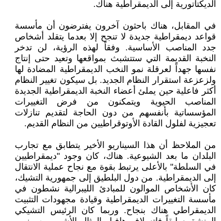
الديكتاتورية إلى الديمقراطية هناك.
في المقابل، هناك باحثون آخرون يفترضون أن مأسسة
قواعد ديمقراطية جديدة لا تنجح إلا بعدما يتقلد أشخاص
جدد المناصب الأساسية. وفقاً لهذه الرؤية، لن تدخر
النخبة القديمة التي ستتشبث بمواقعها وتعيد حتى إنتاج
نفسها جهداً لعرقلة نمو النخب الديمقراطية المضادة لها
ولزعزعة استقرار النظام الجديد. بل سيكون تغيير النظام
أكثر فاعلية حين يملئ أعضاء النخبة الديمقراطية الجديدة
المناصب الحيوية ويتمكنون من فرض التغييرات
المؤسساتية بأنفسهم من دون الحاجة لتقديم تنازلات
تعجيزية لفلول القادة الأوتوقراطيين من النظام القديم.
من الملاحظ أن هذا السيناريو الأخير يتطابق مع تجارب
البلدان ما بعد الشيوعية. هناك، كان وجود "ديمقراطيين
في السلطة" بالأعلى يرتبط بقوة مع نجاح عملية الانتقال
إلى الديمقراطية. من دول البلطيق إلى جمهورية التشيك،
كان الأشخاص الموالون للمبادئ الليبرالية نشطون في
مأسسة التغييرات الديمقراطية وقيادة مجهودات التثبيت
الديمقراطي هناك بنجاح. وربما كان الرئيس التشيكي