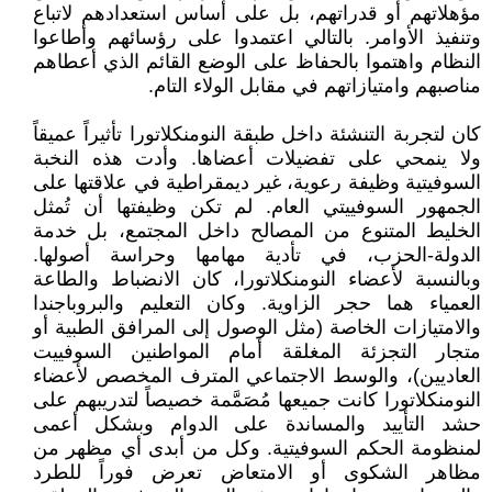
مؤهلاتهم أو قدراتهم، بل على أساس استعدادهم لاتباع
وتنفيذ الأوامر. بالتالي اعتمدوا على رؤسائهم وأطاعوا
النظام واهتموا بالحفاظ على الوضع القائم الذي أعطاهم
مناصبهم وامتيازاتهم في مقابل الولاء التام.
كان لتجربة التنشئة داخل طبقة النومنكلاتورا تأثيراً عميقاً
ولا ينمحي على تفضيلات أعضاها. وأدت هذه النخبة
السوفيتية وظيفة رعوية، غير ديمقراطية في علاقتها على
الجمهور السوفييتي العام. لم تكن وظيفتها أن تُمثل
الخليط المتنوع من المصالح داخل المجتمع، بل خدمة
الدولة-الحزب، في تأدية مهامها وحراسة أصولها.
وبالنسبة لأعضاء النومنكلاتورا، كان الانضباط والطاعة
العمياء هما حجر الزاوية. وكان التعليم والبروباجندا
والامتيازات الخاصة (مثل الوصول إلى المرافق الطبية أو
متجار التجزئة المغلقة أمام المواطنين السوفييت
العاديين)، والوسط الاجتماعي المترف المخصص لأعضاء
النومنكلاتورا كانت جميعها مُصَمَّمة خصيصاً لتدريبهم على
حشد التأييد والمساندة على الدوام وبشكل أعمى
لمنظومة الحكم السوفيتية. وكل من أبدى أي مظهر من
مظاهر الشكوى أو الامتعاض تعرض فوراً للطرد