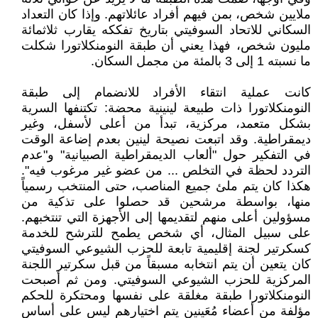
ملايين شخص، بمن فيهم أفراد عائلاتهم. وإذا كان التعداد
السكاني للاتحاد السوفيتي بتاريخ تفككه يقارب ثلاثمائة
مليون شخص، فهذا يعني أن طبقة النومنكلاتورا شكلت
ما نسبته 1 إلى 3 بالمئة من مجمل السكان.
كانت عملية انتقاء الأفراد للانضمام إلى طبقة
النومنكلاتورا ذات طبيعة لينينية محضة: تكتنفها السرية
بشكل متعمد، مركزية، تبدأ من أعلى لأسفل، وغير
ديمقراطية. وقد اتبعت نصيحة لينين بعدم إضاعة الوقت
في التفكير حول "ألعاب الديمقراطية الصبيانية" و"عدم
التردد لحظة في التخلص ... من عضو غير مرغوب فيه".
هكذا كان يتم ملئ جميع المناصب، حتى المنتخب رسمياً
منها، بواسطة مرشحين قد حصلوا على تذكية من
مسؤولين أعلى منهم لتقديمها إلى الأجهزة التي تنتخبهم.
على سبيل المثال، أي شخص يطمح للترشح للخدمة
كسكرتير لجنة إقليمية تابعة للحزب الشيوعي السوفيتي
كان يتعين أن يتم انتخابه مسبقاً من قبل سكرتير اللجنة
المركزية للحزب الشيوعي السوفيتي. ومن ثم أصبحت
النومنكلاتورا طبقة مغلقة على نفسها ومحتكرة للحكم
مؤلفة من أعضاء مُعَينين يتم اختيارهم ليس على أساس