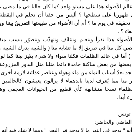
الم الأضواء هذا على مستو واحد كما كان حالنا في ما مضى 
 ظهورنا على سطحها ؟ أليس من حقنا أن نحلم في اليقظة 
تحقيقه في يوم ما ؟ أم أن الأضواء من طبيعتها التفريقُ بيننا و
قاء ؟ .
أضواء هذا نقرأ ونتعلم ونتثقّف ونتهذّب ونتطوّر بنسب متف
ي كل منا في طريق إلا ما تشابه منا ( والشبيه يدرك الشبيه 
 أما في عالم الظلمات فكلنا سواء ولا شيء يمّيز بيننا كما لو 
ضها من بعض ساكنة جامدة دائما مثلنا مثل البذور المزروع
جد بعدُ أسباب النماء من ماء وهواء وعناصر غذائية لازمة أخرى 
ر منا مما يُعرف لدينا بالدهماء لا يزالون يعيشون كالحالمين 
لظلماء نسخا متشابهة كأي قطيع من الحيوانات العجمى وهم
 أبدا.
 تونس
الماضي والحاضر:
نه " يوجد في النهر ما لا يوجد في البحر " ومما لا شك فيه أنه