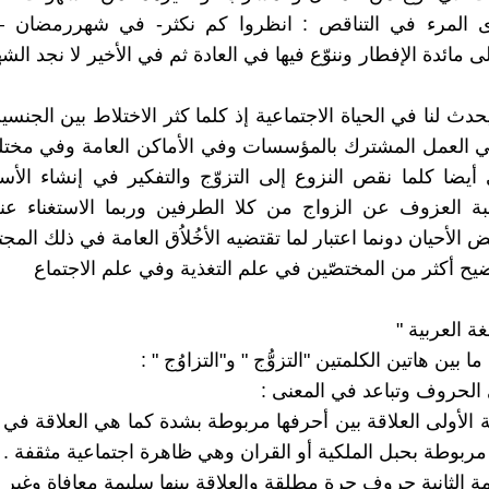
ى المرء في التناقص : انظروا كم نكثر- في شهررمضان –
 مائدة الإفطار وننوّع فيها في العادة ثم في الأخير لا نجد الشه
دث لنا في الحياة الاجتماعية إذ كلما كثر الاختلاط بين الجنس
في العمل المشترك بالمؤسسات وفي الأماكن العامة وفي مخت
أيضا كلما نقص النزوع إلى التزوّج والتفكير في إنشاء الأس
ة العزوف عن الزواج من كلا الطرفين وربما الاستغناء عنه
 الأحيان دونما اعتبار لما تقتضيه الأخُلاُق العامة في ذلك المجت
ح أكثر من المختصّين في علم التغذية وفي علم الاجتماع
غة العربية "
 بين هاتين الكلمتين "التزوُّج " و"التزاوُج " :
لحروف وتباعد في المعنى :
 الأولى العلاقة بين أحرفها مربوطة بشدة كما هي العلاقة في ا
 مربوطة بحبل الملكية أو القران وهي ظاهرة اجتماعية مثقفة .
ة الثانية حروف حرة مطلقة والعلاقة بينها سليمة معافاة وغير 