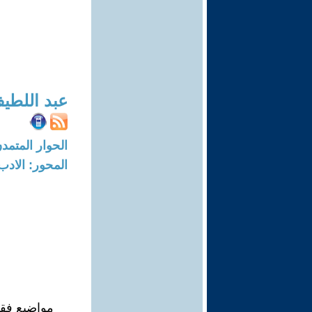
عبد اللطي
الحوار المتمدن-العدد: 7705 - 23
المحور: الادب
مواضيع فقط