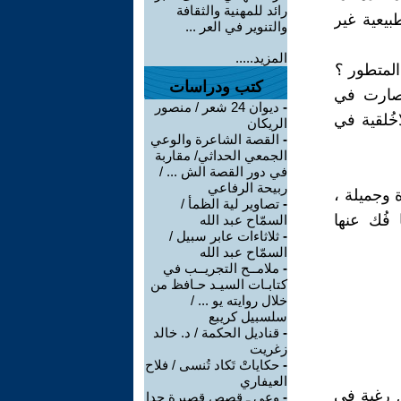
رائد للمهنية والثقافة
يعية غير
والتنوير في العر ...
المزيد.....
 المتطور ؟
كتب ودراسات
وصارت في
-
ديوان 24 شعر / منصور
خُلقية في
الريكان
-
القصة الشاعرة والوعي
الجمعي الحداثي/ مقاربة
في دور القصة الش ... /
ربيحة الرفاعي
 وجميلة ،
-
تصاوير لية الظمأ /
فُك عنها
السمّاح عبد الله
-
ثلاثاءات عابر سبيل /
السمّاح عبد الله
-
ملامــح التجريــب في
كتابـات السيـد حـافظ من
خلال روايته يو ... /
سلسبيل كريبع
-
قناديل الحكمة / د. خالد
زغريت
-
حكاياتْ تَكاد تُنسى / فلاح
العيفاري
 رغبة في
-
وعي ـ قصص قصيرة جدا