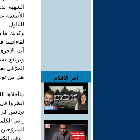
الشهية لد
الأطعمة على
للتناول .
وكذلك ما يح
لقاءاتهما 
آت الأخرى 
وترتفع نسب
الحرّفي بعض
هل من توضي
اخر الافلام
ماأحلاها الل
انظروا في ما
تجانس في ا
_في الكلمة
المتزوّجين
_وفي الكلم