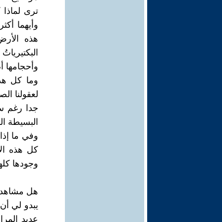
ترى لماذا 
وأيهما أكثر
هذه الأرض
البكتيريات
وأحجامها أ
وما كل هذا
لعقولنا الص
جدا رغم س
البسيطة ال
وفي ما إذا
كل هذه الأ
وجودها كلها
هل مشاهدة 
يبدو لي أن 
عديد المرا