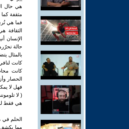
هي حال ال
مثقفة كما تب
فما هي تُرى
الثقافة ه
الإنسان أني
حالة تحرّره
بالمثال يتض
كانت لنافي
كانت محاط
الحصار وأزي
فهل لا يمكن
( لا تلومون
هي فقط للت
الحلم في ما
مما يكشف ع