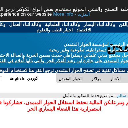
ة التصفح والنشر، الموقع يستخدم بعض أنواع الكوكيز نرجو النق
More info - المزيد
experience on our website
الفن
-
وكالة أنباء اليسار
-
وكالة أنباء العلمانية
-
وكالة أنباء العمال
-
وكا
الاقتصاد
-
اخبار الطب والعلوم
 الرئيسي لمؤسسة الحوار المتمدن
، علمانية، ديمقراطية، تطوعية وغير ربحية
ل مجتمع مدني علماني ديمقراطي حديث يضمن الحرية والعدالة الاجتم
حوار المتمدن على جائزة ابن رشد للفكر الحر والتى نالها أعلام في الفك
م مشاكل تقنية في تصفح الحوار المتمدن نرجو النقر هنا لاستخدام الموقع
كوردي
English
الاخبار
مراكز
الحوار المتمدن
 سالم
- مواضيع فقط للتفكير والتأمل
 وتبرعاتكن المالية تحفظ استقلال الحوار المتمدن، فشاركونا 
استمرارية هذا الفضاء اليساري الحر