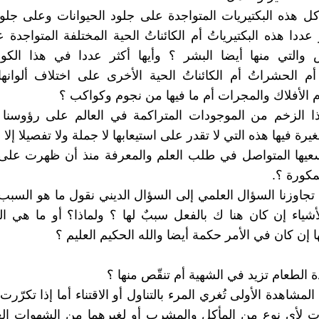
كل هذه البكتيريات المتواجدة على جلود الحيوانات وعلى جلو
 عددا هذه البكتيرياتُ أم الكائناتُ الحية المختلفة المتواجد
 والتي منها أيضا البشر ؟ وأيها أكثر عددا في هذا الكو
ُ أم الحشراتُ أم الكائناتُ الحية الأخرى على اختلاف ألوانها
م الأفلاك والمجرات أم ما فيها من نجوم وكواكب ؟
 الزخم من الموجودات المتراكمة في العالم على رؤوسنا وا
غيرة فيها هذه التي لا تقدر على استيعابها لا جملة ولا تفصيلا إلا
عيها المتواصل في طلب العلم والمعرفة منذ أن ظهرت على
مكورة ؟.
 تجاوزنا السؤال العلمي إلى السؤال الديني نقول ما هو السب
شياء إن كان هنا ك بالفعل سببٌ لها ؟ ولماذا؟ أو ما هي 
 إن كان في الأمر حكمة أيضا والله الحكيم العليم ؟
الطعام تزيد في الشهية أم تنقّص منها ؟
المشاهدة الأولى تُغري المرء بالتناول أو الاقتناء أما إذا تكرّر
ت لأي نوع من المأكل والمشرب أو لغيرهما من الشهوات الع