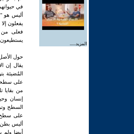
في حيواتهم
أليس هو "
يفعلون إلا
فعلى من ه
يستطيعون ف
المزيد.....
حول الأصل 
المُضيئة بت
على سطحها 
من بقايا ت
إنسان وحي
السطح وترى
على سطح ا
أليس بطن ا
أيضا ولم ي