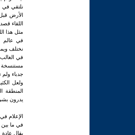
نلتقي في ع
الأرض قبل
اللقاء قصد 
مثل هذا الل
في عالم ال
نختلف ويمض
في الغالب )
مستنسخة بع
جدباء ولم ت
ولعل الكثي
المنطقة ا
يدرون بشيء
الإعلام في
في ما بين 
يقال عادة أ