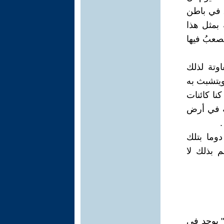
، في باطن
بمثل هذا
يصعبُ فيها
اوتة لذلك
ويتشبث به
كنا كائنات
ة في أرض
.
دوما بتلك
 بذلك لا
 " يوجد في