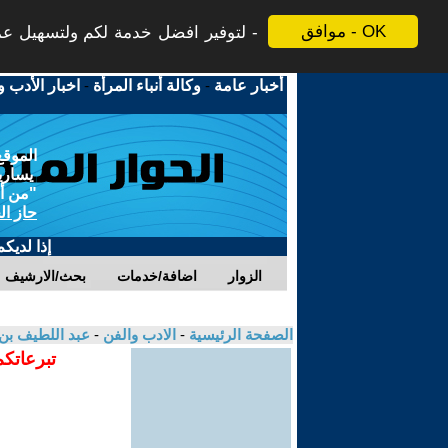
موافق - OK
لتوفير افضل خدمة لكم ولتسهيل عملي
أخبار عامة
-
وكالة أنباء المرأة
-
اخبار الأدب و
الموقع
يسارية
"من أج
حاز ال
إذا لديك
الزوار
اضافة/خدمات
بحث/الارشيف
الصفحة الرئيسية
-
الادب والفن
-
عبد اللطيف بن
تبرعاتكم