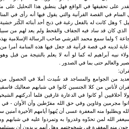
نقدر على تحقيقها في الواقع فهل ينطبق هذا التحليل على ما ر
المنام في القصة القرآنية والتي يقول فيها أنه رأى في المنام
يل ؟ وهل كانت له بالفعل رغبة في ذبح أحد أبنائه الكُثر خشية
الذي كان قد ساد فيه الجفاف والقحط ولم يعد لهم من سبيل
جاعة ؟ ولما سمع محمد القرشي صاحب الرسالة الإسلامية بهذه
عاية لدينه في قصة قرآنية قد جعل فيها هذه المنامة أمرا من ا
اء نبيه آبراهيم له كما لو أنه لا يعلم بالنتيجة من قبل وه
صير والعالم حتى بما في الصدور .
ران:
لعديد من الجوامع والمساجد قد شُيدت أملا في الحصول من 
ان لأناس من كلا الجنسين كانوا في شبابهم صعاليك فاسقين
ا أخلاقيين أو كانوا في الدعارة غارقين فلما أدركتهم الشيخوخ
انوا مجرمين وغاوين وفي حق الله مفرّطين وآن الأوان - في ر
الله ويطلبوا منه المغفرة عسى أن يُنهوا أيامهم الأخيرة آمنين سا
يغفر الله لمن تحدّوه وغدروا به وتمردوا عليه في شبابهم و
رجون منه المغفرة في شيخوختهم وهل أنهم يريدون أن يستبلهوا 