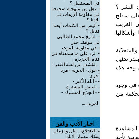
في المستقبل ؟
د البشر ؟
-
وهل من منهجية صحيحة
في مقاومة الإرهاب في
ة على سطح
بلادنا ؟
ن الغريب
-
أليس من الكلمات أيضا
قنابل ؟
 وأشكالها
-
الشيخ محمد الطالبي
في موقف حذر
-
في مقاومة الموت
لمتحدّية
-
الرد على ما سمعناه في
 بقدر ضئيل
قناة االجزيرة :
-
الكشف عن لعبة القدر :
 وجه هذه
-
حول - الحرية - مرة
أخرى
-
- الله الأكبر -
ب في وجود
-
العيش المشترك
-
- الجذع المشترك -
الحكمة من
المزيد.....
اخبار الأدب والفن
ت المشاهدة
-
-الاقتلاع-.. إيال وايزمان
يفكك معمار الإبادة
ديدة تأخذ