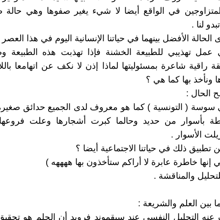
متزاوجين في الواقع أيضا لا شيء يغير صفوها وهي حالة طب
دو لنا .
 الحالة الأفضل بينهما في حياتنا الإنسانية اليوم في هذا العصر
ي عمل تهذيبي للطبيعة الخشنة فإذا تهذبت هذه الطبيعة 
قة راقية شاعرة بمسئوليتها لماذا إذن لا نكف عن اتهامعا باللا
ا ونأخذ بها كما هي ؟
ح الحال :
 سوسة ( التونسية ) كما هو معروف لدى الجميع حدائق صغيرة
ة بأسوار من حديد وحالما كبرت أشجارها وعلت فروعها 
لت الأسوار .
 تطبيق ذلك في حياتنا الاجتماعية أيضا ؟
ني إنها خاطرة عابرة لا أراكم ستأخذون بها ههههه )
حليل والمناقشة .
 بين العلم والشريعة :
نه التحليل النفسي عند سيقموند فرويد أن الحلم هو تحقيق