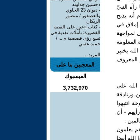
/ حسين جداونه
آه النبيّ
-
ديوان 23 الحاوي
 أنه يذبح
والعصفور / منصور
الريكان
 إملاق في
-
كتاب «عين على القصة
القصيرة: تأملات نقدية في
 لمواجهة
تسع رؤى قصصية م ... /
 المعلومة
حميد عقبي
لله يختبر
المزيد.....
و المعروف
المعجبين بنا على
الفيسبوك
الله على
3,732,970
 وزنادقة
ة انتبهوا
أيهم - أن
لمين .
هم يعلمون
الله أيضا