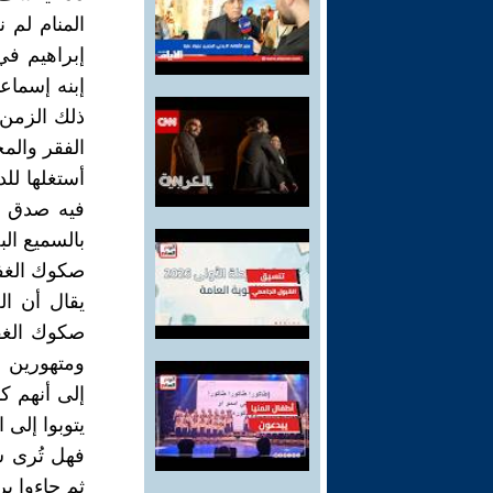
المنام لم 
إبراهيم في 
إبنه إسماع
ذلك الزمن 
الفقر والم
أستغلها للد
فيه صدق ول
بالسميع الب
صكوك الغف
يقال أن ا
صكوك الغفر
ومتهورين ول
إلى أنهم ك
يتوبوا إلى 
فهل تُرى س
ثم جاءوا ي