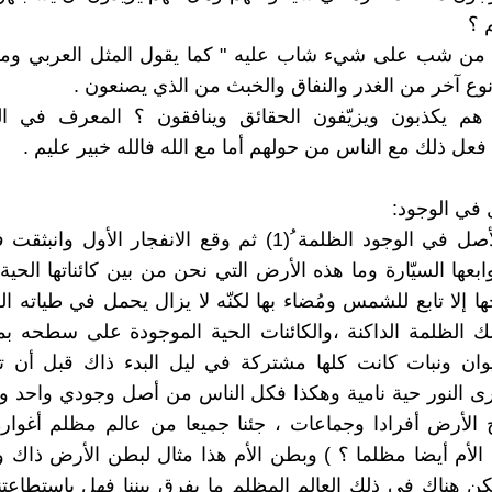
 ؟
 من شب على شيء شاب عليه " كما يقول المثل العربي وما 
 نوع آخر من الغدر والنفاق والخبث من الذي يصنعون .
م يكذبون ويزيّفون الحقائق وينافقون ؟ المعرف في الع
عل ذلك مع الناس من حولهم أما مع الله فالله خبير عليم .
في الوجود:
يقال إن الأصل في الوجود الظلمة ُ(1) ثم وقع الانفجار الأول و
وابعها السيّارة وما هذه الأرض التي نحن من بين كائناتها الحية
إلا تابع للشمس ومُضاء بها لكنّه لا يزال يحمل في طياته الكث
لك الظلمة الداكنة ،والكائنات الحية الموجودة على سطحه بم
وان ونبات كانت كلها مشتركة في ليل البدء ذاك قبل أن 
 النور حية نامية وهكذا فكل الناس من أصل وجودي واحد وإ
لأرض أفرادا وجماعات ، جئنا جميعا من عالم مظلم أغواره
لأم أيضا مظلما ؟ ) وبطن الأم هذا مثال لبطن الأرض ذاك و
كن هناك في ذلك العالم المظلم ما يفرق بيننا فهل باستطاعتنا