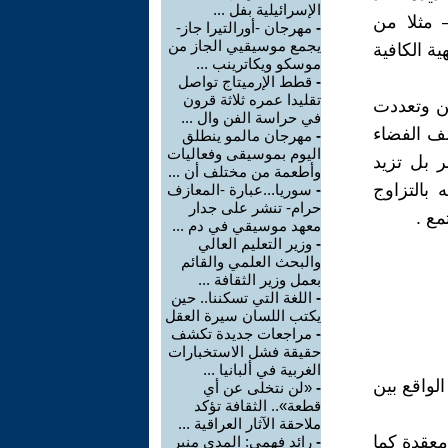
الإسرائيلية بفل ...
 مثلا من
-
مهرجان -أورالتيرا جاز-
يجمع موسيقيي الجاز من
ية الكافية
موسكو ويكاترينب ...
-
قطط الإرميتاج تواصل
تقليدا عمره ثلاثة قرون
ين وتعددت
في حراسة الفن وال ...
لف الفضاء
-
مهرجان مالمو ينطلق
اليوم بموسيقى وفعاليات
ر بل تزيد
وأطعمة من مختلف أن ...
 بالتزاوج
-
سوريا...عبارة -المعازف
حرام- تنشر على جدار
مع .
معهد موسيقي في دم ...
-
وزير التعليم العالي
والبحث العلمي والقائم
بعمل وزير الثقافة ...
-
اللغة التي تسكننا.. حين
يكتب اللسان سيرة العقل
-
مراجعات جديدة تكشف
حقيقة فشل الاستخبارات
الغربية في ألبانيا ...
لواقع بين
-
«لن نتخلى عن أي
قطعة».. الثقافة تؤكد
ملاحقة الآثار العراقية ...
معقدة كما
-
رائد فهمي: المدى منبر