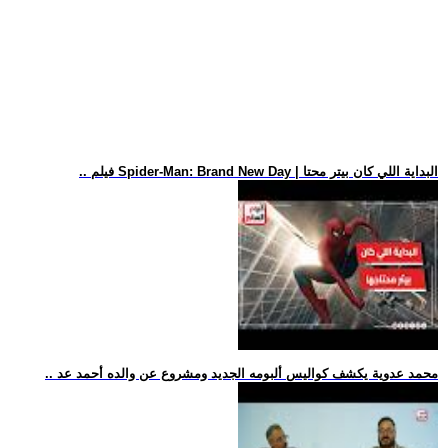
.. فيلم Spider-Man: Brand New Day | البداية اللي كان بيتر محتا
.. محمد عدوية يكشف كواليس ألبومه الجديد ومشروع عن والده أحمد عد