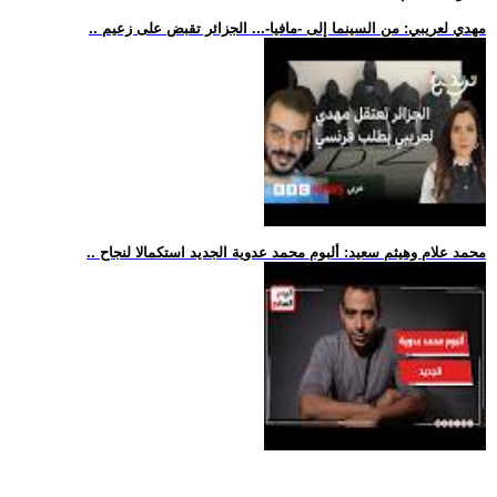
.. مهدي لعريبي: من السينما إلى -مافيا-... الجزائر تقبض على زعيم
.. محمد علام وهيثم سعيد: ألبوم محمد عدوية الجديد استكمالا لنجاح