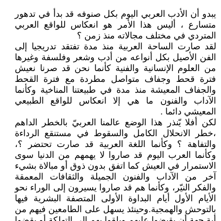
يبدو أن الأدب العربي اليوم بكل صنوفه قد بدأ في تدهور
متسارع ، أليس هذا الأمر هو انعكاس للواقع العربي
المتردي في مختلف مجالاته منذ زمن ؟
لقد صارت الساحة العربية منذ مدة تفتقد تدريجيا إلى
الفن الأصيل بكل أنواعه من أدب وشعر وفلسفة وغيرها
من العلوم الإنسانية والفنية كأنما نحن قد صرنا نعيش
فترة قحط وجفاف متواصل مطردة مع فترة القحط
والجفاف المعيشة منذ مدة في طبيعتنا المناخية وكأنما
الآداب والفنون ما هي إلا انعكاس للواقع الطبيعي
المعيشي دائما .
لكن أفلا يّنذر هذا الوضع عالمنا العربيّ بالخطر الداهم
،خطر الانحلال الكامل والسقوط في مستنقع الرداءة
والتفاهة ؟ وكأنما اللغة العربية قد صارت تحتضر ؟،
وكأنما العرب اليوم قد صاروا لا يهمهم من الدنيا سوى
الاستمرار في العيش كما اتفق بدون ذوق أو مبالاة بشيء
آخر من الآداب والفنون الجميلة والثقافات المعمقة
والفكر النيّر، وكأنما هم قد صاروا يسيرون إلى الوراء نحو
الأيام الأول أيام البداوة الأولى المتصفة البشرية فيها
بالتوحش والهمجية.وحينئذ يسهل على الطامعين فيهم من
أية جهة أن يقبضوا عليهم ويلقوا بهم إلى التهلكة أو يقضوا