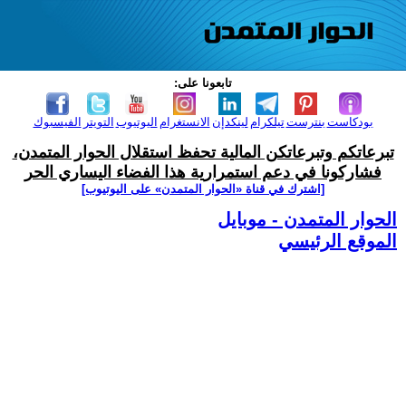
تابعونا على:
بودكاست
بنترست
تيلكرام
لينكدإن
الانستغرام
اليوتيوب
التويتر
الفيسبوك
تبرعاتكم وتبرعاتكن المالية تحفظ استقلال الحوار المتمدن،
فشاركونا في دعم استمرارية هذا الفضاء اليساري الحر
[اشترك في قناة ‫«الحوار المتمدن» على اليوتيوب]
الحوار المتمدن - موبايل
الموقع الرئيسي