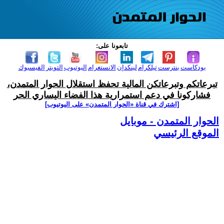
تابعونا على:
بودكاست
بنترست
تيلكرام
لينكدإن
الانستغرام
اليوتيوب
التويتر
الفيسبوك
تبرعاتكم وتبرعاتكن المالية تحفظ استقلال الحوار المتمدن،
فشاركونا في دعم استمرارية هذا الفضاء اليساري الحر
[اشترك في قناة ‫«الحوار المتمدن» على اليوتيوب]
الحوار المتمدن - موبايل
الموقع الرئيسي