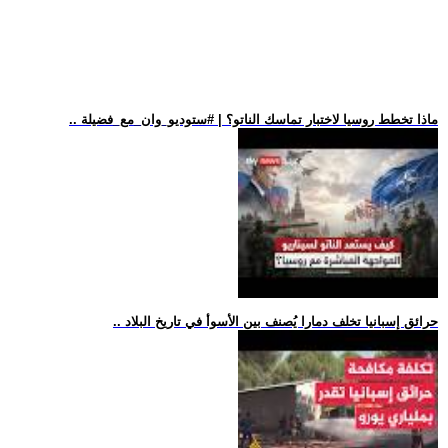
.. ماذا تخطط روسيا لاختبار تماسك الناتو؟ | #ستوديو_وان_مع_فضيلة
.. حرائق إسبانيا تخلف دمارا يُصنف بين الأسوأ في تاريخ البلاد