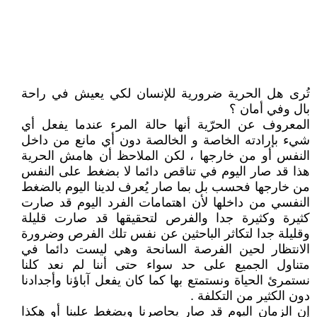
تُرى هل الحرية ضرورية للإنسان لكي يعيش في راحة
بال وفي أمان ؟
المعروف عن الحرّية أنها حالة المرء عندما يفعل أي
شيء بإرادته الخاصة و الخالصة دون أي مانع من داخل
النفس أو من خارجها ، لكن الملاحظ أن هامش الحرية
هذا قد صار اليوم في تناقص دائما لا بضغط على النفس
من خارجها فحسب بل بما صار يُعرف لدينا اليوم بالضغط
النفسي من داخلها لأن اهتمامات الفرد اليوم قد صارت
كثيرة وكثيرة جدا والفرص لتحقيقها قد صارت قليلة
وقليلة جدا لتكاثر الباحثين عن نفس تلك الفرص وضرورة
الانتظار لحين الفرصة السانحة وهي ليست دائما في
متناول الجميع على حد سواء حتى أننا لم نعد كلنا
نستمرئ الحياة ونستمتع بها كما كان يفعل آباؤنا وأجدادنا
دون الكثير من التكلفة .
إن الزمان اليوم قد صار يحاصرنا ويضغط علينا أو هكذا