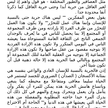
مثل العصافير والطيور المختلفة - هو قول واهم إذ ليس
لغير العاقل من حرية أبدا وحتى حرية العاقل كما ذكرنا
آنفا محدودة جدا .
يقول بعض المفكرين "" ليس هناك حرية حتى بالنسبة
للإنسان وإنما هناك عمل للتحرّر"" ولا يكون هذا العمل
للتحرّر من طرف الفرد إلا بإرادته ومن طرف المجموعة
أو المجتمع إلا بما يحصل للناس في ما يّعرف بالوجدان
الجمعي الناتج عن الثقافة العامة المستوحاة مما يعيشه
الناس في اليومي المتكرر ولا تكون هذه الإرادة الفردية
إلا بتوجيه مقصود من عقل صاحبها ولا تكون هذه الإرادة
الجماعية إلا بتوجيه من العقلية العامة لتلك المجموعة أو
المجتمع وبالتالي فما الحرية هذه إلا حالة ذهنية قبل أن
تكون شيئا آخر.
إذن فالحرية بالنسبة للإنسان العادي والواعي بنفسه هي
بمثابة الأكسجان ( الصدأن ) الضروري للجسد ليستمر في
الحياة سليما معافى ومتفاعلا مع محيطه كما ينبغي
وباتساع هامش الحرية هذه يمكن للمرء أن يفكر وأن
يتأمل وأن يعمل ويتحرك ويبدع والمهم في كل ذلك أن
يدرك المرء حيدا حاجته المطلوبة والمفضلة من هذه
الحياة التي يعيشها في هذه الدنيا و"" الحاجة أم الاختراع
"" بمعنى أنه كما قال المتنبي قديما مع وجود الفارق :