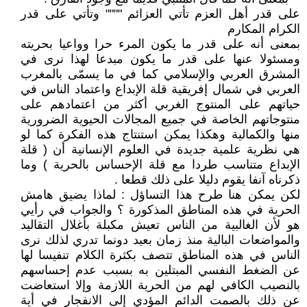
على قدر أهل العزم تأتي العزائم """" وتأتي على قدر
الكرام المكارم
بمعنى أنه على قدر ما يكون المرء حرا وواعيا بحريته
ومسئولا عنها على قدر ما يكون مبدعا لهذا نرى في
المشرق العربي والإسلامي كما في ما يسمّى بالمغرب
العربي في شمال إفريقية قلة الإبداع واعتماد الناس في
حياتهم على المنتوج الغربي أكثر من اعتمادهم على
منتوجاتهم الخاصة في جميع المجالات الحيوية الضرورية
منها والكمالية وهكذا يمكن استنتاج هذه الفكرة كما لو
هي نظرية علمية جديدة في العلوم الإنسانية أن ( قلة
الإبداع متناسب طردا مع قلة الإحساس بالحرية ) وما
ذكرناه آنفا يقوم دليلا على ذلك قطعا .
لكن يمكن هنا طرح هذا التساؤل : لماذا يضيق هامش
الحرية في هذه المناطق المذكورة ؟ والجواب في رأيي
هو لأن الغالبية من الناس تعيش مكبلة بأغلال التقاليد
والمواضعات البالية منذ زمان بعيد دونما تدري لذلك نرى
الناس في هذه المناطق تتصف بكثرة الكلام تنفيسا لها
عن الضغط النفسي المبتلين به بسبب عدم إحساسهم
بالنصيب الكافي لهم من الحرية اللازمة وإلا استعاضت
عن ذلك بالصمت الدائم المؤدي إلى الانفجار في أية