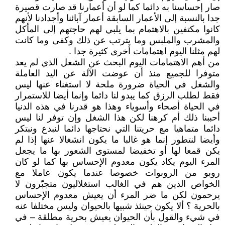
صار إحساسنا به دائما كما لو أن أعمارنا قد صارت قصيرة
جدا بالنسبة إلى الأعمار السابقة أعمار آبائنا وأجدادنا لأنهم
كانوا مكتفين بالاهتمام بما يلبي لهم حاجتهم إلى المأكل
والمشرب والملبس وما يترتب عن ذلك وكفى وما كانت
لهم مثلنا اليوم اهتمامات أخرى كثيرة جدا .
من أهم الاهتمامات اليوم البحث عن الشغل الذي لم يعد
متوفرا للجميع منذ أن عوضت الآلة عن اليد العاملة
والشغل في الحياة ضرورة ملحة لا استغناء عنها ليس
فقط لطلب الرزق كما يبدو لنا دائما وإنما أيضا للاستمرار
في الحياة أصحاء وأسوياء وهذا هو قدرنا في هذه الدنيا
أحببنا ذلك أم كرهنا لكن هذا الشغل وإن توفر لنا ليس
دائما متماهيا مع حريتنا التي نحتاجها دائما لنبدع ونبتكر
وأيضا لنتطور إنما هو غالبا ما يكون انشغالا عنها إذا لم
يكن قمعا لها أو تخفيضا لمستوى الشعور بها ما يجعل
المرء اليوم يكاد يكون معدوم الإحساس بها كما لو كان
روبو من الروبوات خصوصا عندما يكون عاملا مع
الخواص الذين هم في الغالب استغلاليون متجبّرون لا
يرحمون لكن ما ضر المرء أن يعيش معدوم الإحساس
بالحرية ؟ ألا يكون حينئذ شبيها بالحيوان وليس مختلفا عنه
في شيء والقول بأن الحيوان يعيش بحرية مطلقة – في