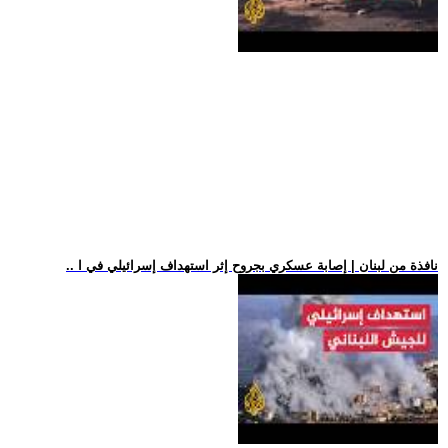
.. نافذة من لبنان | إصابة عسكري بجروح إثر استهداف إسرائيلي في ا