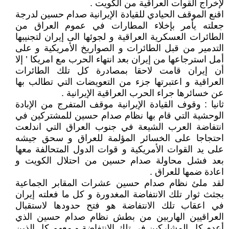
لإخراج القوات العراقية من الكويت .
اقنع الموقف الحيادي للقيادة الإيرانية صدام حسين لدرجة
جعلته يأمر بإخلاء المطارات في عموم العراق من
الطائرات العسكرية العراقية و لجوئها الى إيران لتجنيبها
التدمير من قبل الطائرات و الصواريخ الأمريكية و على
أمل استرجاعها من إيران بعد انتهاء الحرب مع امريكا ’ إلا
أن إيران قامت لاحقا بمصادرة كل تلك الطائرات
العراقية و اعتبرتها جزء من التعويضات التي تطالب بها
عن خسائرها جراء الحرب العراقية الإيرانية .
ثانيا : وقوف القيادة الإيرانية موقف المتفرج من الإبادة
الوحشية التي قام بها نظام صدام حسين للمشتركين في
انتفاضة العرب الشيعة في جنوب العراق التي اندلعت
احتجاجا على الخسائر المؤلمة للعراق و سحق جيشه
على يد القوات الأمريكية و قوات الدول المتحالفة معها
بعد فشل محاولة صدام حسين من احتلال الكويت و
اعادة ضمها للعراق .
لقد ملئ نظام صدام حسين عشرات المقابر الجماعية
بجثث ثوار تلك الانتفاضة المغدورة و كل ما فعلته إيران
في اعقاب تلك الانتفاضة هو فتح حدودها لاستقبال
العراقيين الهاربين من بطش نظام صدام حسين الذي
أعدم كل المشاركين في تلك الانتفاضة و معهم كل الذين