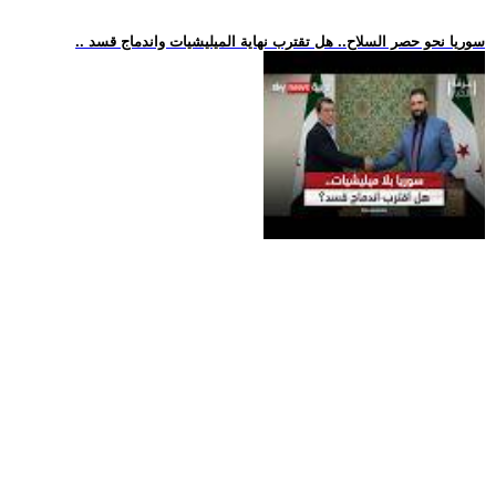
.. سوريا نحو حصر السلاح.. هل تقترب نهاية الميليشيات واندماج قسد