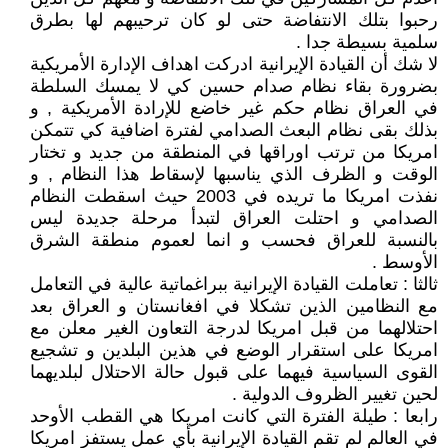
رحبوا بتلك الانتفاضة حتى لو كان ترحيبهم لها بطرق
سلمية بسيطة جدا .
لا شك أن القيادة الإيرانية ادركت اهداف الإدارة الأمريكية
بضرورة بقاء نظام صدام حسين كي لا يمسك السلطة
في العراق نظام حكم غير خاضع للإرادة الأمريكية , و
بذلك بقى نظام البعث الصدامي لفترة اضافية كي تتمكن
امريكا من ترتب اوراقها في المنطقة من جديد و تختار
الوقت و الظرف الذي يناسبها لإسقاط هذا النظام , و
نفذت امريكا ما تريده في 2003 حيث اسقطت النظام
الصدامي و احتلت العراق لتبدأ مرحلة جديدة ليس
بالنسبة للعراق فحسب و انما لعموم منطقة الشرق
الأوسط .
ثالثا : تعاملت القيادة الإيرانية ببراغماتية عالية في التعامل
مع النظامين الذين تشكلا في افغانستان و العراق بعد
احتلالهما من قبل امريكا لدرجة التعاون الغير معلن مع
امريكا على استقرار الوضع في هذين البلدين و تشجيع
القوى السياسية فيهما على قبول حالة الاحتلال لبلديهما
لحين تغيير الظروف الدولية .
رابعا : طيلة الفترة التي كانت امريكا هي القطب الأوحد
في العالم لم تقم القيادة الإيرانية بأي عمل يستفز امريكا