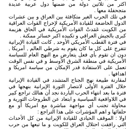
اكثر من ثلاثين دولة من ضمنها دول عربية عديدة
متجحفلة معها .
في تلك الحرب الغير متكافئة بين العراق و بين عشرات
الدول الخاضعة للقيادة الأمريكية لإخراج القوات العراقية
من الكويت عَمَدتْ القوات الأمريكية في الحاق هزيمة
كبرى بالجيش العراقي و تكبيده اكبر خسائر ممكنة .
في فترة القطب الأمريكي الأوحد , كانت القيادة الإيرانية
تتفرج على كل ما كان يقوم به شرطي العالم , أمريكا ,
دون ان تقوم بأي فعل يتعارض مع النهج العام للسياسة
الأمريكية في منطقة الشرق الأوسط و في نفس الوقت
تعمل على الاستفادة قدر الإمكان من سياسة امريكا و
اهدافها .
لمقارنة طبيعة نهج الجناح المتشدد في القيادة الإيرانية
خلال الفترة الأولى لانتصار الثورة الإيرانية بنهجها في
فترة ما بعد انتهاء الحرب الباردة نجد أن هنالك تراجع كبير
في اللاواقعية السياسية و ابتعاد عن الطروحات الثورية و
محاولة تجنب أي مواجهة مباشرة مع امريكا أو مع
حلفائها و اهم المؤشرات على هذا التراجع :
اولا : الموقف الحيادي للقيادة الإيرانية من كل الأحداث
التي رافقت احتلال العراق للكويت و ما تبعها من حرب