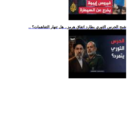
.. شبح الحرس الثوري يطارد اتفاق هرمز.. هل تنهار التفاهمات؟