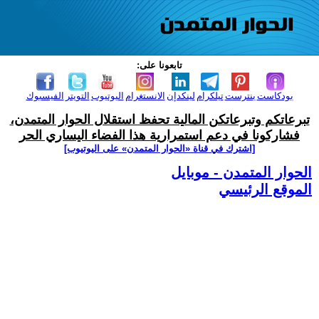
تابعونا على:
بودكاست
بنترست
تيلكرام
لينكدإن
الانستغرام
اليوتيوب
التويتر
الفيسبوك
تبرعاتكم وتبرعاتكن المالية تحفظ استقلال الحوار المتمدن،
فشاركونا في دعم استمرارية هذا الفضاء اليساري الحر
[اشترك في قناة ‫«الحوار المتمدن» على اليوتيوب]
الحوار المتمدن - موبايل
الموقع الرئيسي