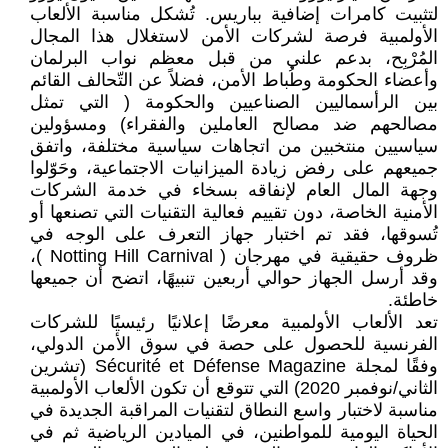
لتثبيت كامرات إضافية بباريس. تُشكل مناسبة الألعاب
الأولمبية فرصة لشركات الأمن لاستغلال هذا المجال
المُرْبِح، بدعم علني من قبل معظم نواب البرلمان
وأعضاء الحكومة وطُباط الأمن، فضلاً عن التّحالف القائم
بين الرأسماليين الصناعيين والحكومة ( التي تمثل
مصالحهم ضد مصالح العاملين والفقراء) ومسؤولين
سياسيين منتخبين من اتجاهات سياسية مختلفة، واتفق
جميعهم على رفض زيادة الميزانيات الاجتماعية، وحَوّلوا
وجهة المال العام لإنفاقه بسخاء في خدمة الشركات
الأمنية الخاصة، دون تقييم فعالية التقنيات التي تصنعها أو
تُسوقها، فقد تم اختبار جهاز التعرف على الوجه في
ظروف حقيقية في مهرجان ( Notting Hill Carnival )،
وقد أرسل الجهاز حوالي أربعين تنبيهًا، اتضح أن جميعها
خاطئة.
تعد الألعاب الأولمبية معرضًا إعلانيًا رئيسيًا للشركات
الفرنسية للحصول على حصة في سوق الأمن الدولي،
وفقًا لمجلة Sécurité et Défense Magazine (تشرين
الثاني/نوفمبر 2020) التي تتوقع أن تكون الألعاب الأولمبية
مناسبة لاختبار واسع النطاق لتقنيات المراقبة الجديدة في
الحياة اليومية للمواطنين، في الميادين الرياضية ثم في