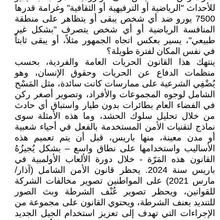
للأحداث "الرياضية أو الترفيهية أو الثقافية" وغرامة قدرها
7500 يورو ضد أي شخص يبقى أو يتظاهر على منطقة
المنافسة الرياضية أو أي شخص يتصرف "بشكل غير
طبيعي"، يسير بعكس اتجاه الجمهور مثلاً، أو يبقى ثابتاً
في نفس المكان لفترة طويلة؟
ينتهك هذا القانون الحريات العامة والفردية، بحسب
منظمات الدفاع عن الحريات وحقوق الإنسان، وهو
يُضْفِي الشرعية على ممارسات كانت سائدة، مثل المَسْح
الشامل لوجوه المجموعات والأفراد، وتصوير أصغر ركن
في الفضاء العام بطائرات بدون طيار واستباق أي حادث
من خلال تحليل سلوك الحشد، وما هذه الأمثلة سوى
نماذج لتقنيات الأمن المستخدمة بالفعل في أحياء شعبية
أو مدن معينة، منها باريس، قبل أن يتم تعميم هذه
الأساليب واستخدامها على نطاق واسع – بشكل يُجيزُهُ
القانون هذه المَرّة - خلال دورة الألعاب الأولمبية في
باريس سنة 2024. يحظر قانون الأمن الشامل (آذار/
مارس 2021) على المواطنين تصوير مخالفات الشركة
للقوانين، ويحظر تصوير عُنْف الشرطة وبث الصور
للتنديد بعنف الشرطة، ويحتوي القانون على مجموعة من
الإجراءات التي تهدف إلى تعزيز استخدام الجيل الجديد