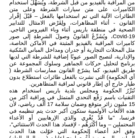
من المراقبة بالفيديو من قبل الشرطة، ويُسَهِّلُ استخدام
الكاميرات على متن سيارات الشرطة وعلى متن
الطائرات الآلية التي تم استخدامها بالفعل – قَبْلَ إقْرار
القانون - أثناء المظاهرات، ولِفَرْض الامتثال للتدابير
الصحية في منطقة باريس أثناء وباء الفيروس التاجي.
Covid-19، ويُشَرِّعُ القانونُ وصولَ الشرطةِ إلى صور
كاميرات المراقبة بالفيديو المثبتة في الأماكن الخاصة،
مثل المحلات التجارية أو جدران ومداخل المباني السّكنية
والإدارية، لتصبح الصور عيونًا إضافية للشرطة التي لديها
برنامج لتحليل حركات الجماهير وسلوك المجموعة عن
طريق الفيديو، كما يشرّع القانون ممارسات الشرطة (
أي الحكومة) التي نشرت بالفعل طائرات استطلاع بدون
طيار خارج أي إطار قانوني لمراقبة المتظاهرين.
تُبَرِّرُ الحكومة ومجلس بلدية باريس استخدام هذه
التقنيات باسم رَفْع التحدي المتمثل في مراقبة أكثر من
15 مليون زائر متوقع وضمان سلامة 17 أَلْف رياضي، لأن
هذه الألعاب الأولمبية ستكون أكبر حدث يتم تنظيمه في
فرنسا، "ما قَدْ يُغْرِي والذي الإرهابيين أو الأعداء
المحتملين – وما أكْثَرَهُم - لإفساد هذا الحدث الاستثنائي"،
وفق أحد أعضاء الحكومة التي حَوّلت هذا الحدث