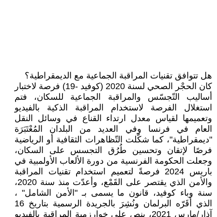
هل تتوافق تقنيات المراقبة الجماعية مع الديمقراطية؟
كان الحجْر الصحي لسنة 2020 (كوفيد -19) فرصة لاختبار
أساليب التّجسّس والمراقبة الجماعية للسكان، فتم
استغلال الفرصة لاستخدام المراقبة الذكية بالفيديو
وتعميمها لقياس معدل ارتداء القناع في وسائل النقل
العام في فرنسا وفي العديد من البلدان المُعْتَبَرَة
"ديمقراطية"، كما شكّلت التّظاهرات الثقافية أو الرياضية
فرصًا لإتقان وتحسين طُرُق التجسس على السكان،
وجعلت الحكومة الفرنسية من دورة الألعاب الأولمبية في
باريس 2024 فرصةً لتعميم استخدام تقنيات المراقبة
والأمن الذي يقتصر على القَمْع، وأعدّت منذ سنة 2020،
سنة وباء كوفيد، قانون ما يسمى بـ "الأمن الشامل" ،
الذي أَقَرّه البرلمان ونُشِرَ بالجريدة الرسمية بتاريخ 16
آذار/مارس 2021، ينص على خوارزمية المراقبة بالفيديو