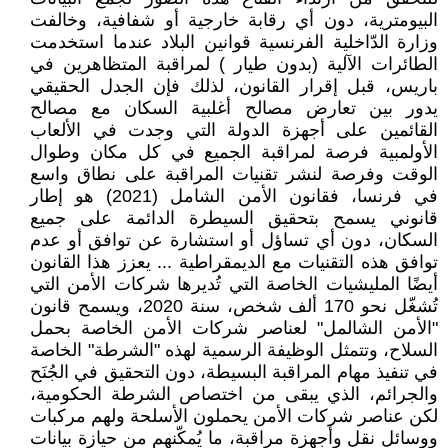
البيومترية، دون أي رقابة خارجية أو شفافية، وخالفت
وزارة الدّاخلية الفرنسية قوانين البلاد عندما استخدمت
الطائرات الآلية (بدون طيار ) لمراقبة المتظاهرين في
باريس، قبل إقرار القانون، لذلك فإن الجدل الحقيقي
يدور بين تعارض مصالح أغلبية السكان مع مصالح
القائمين على أجهزة الدولة التي وجدت في الألعاب
الأولمبية فرصة لمراقبة الجميع في كل مكان وطوال
الوقت وفرصة لنشر تقنيات المراقبة على نطاق واسع
في فرنسا، فقانون الأمن الشامل (2021) هو إطار
قانوني يسمح بتحقيق السيطرة الدائمة على جميع
السكان، دون أي تساؤل أو استشارة عن توافق أو عدم
توافق هذه التقنيات مع الديمقراطية ... يعزز هذا القانون
أيضًا المليشيات الخاصة التي تُديرها شركات الأمن التي
تُشغّل نحو 170 ألف شخص، سنة 2020، ويسمح قانون
"الأمن الشالمل" لعناصر شركات الأمن الخاصة بحمل
السلاح، وتتمثل الوظيفة الرسمية لهذه "الشرطة" الخاصة
في تنفيذ مهام المراقبة البسيطة، دون التحقيق في الجُنَح
والجرائم، الذي يبقى من اختصاص الشرطة الحكومية،
لكن عناصر شركات الأمن يحملون الأسلحة ولهم مركبات
ووسائل نقل وأجهزة مراقبة، ما يُمكّنهم من حيازة بيانات