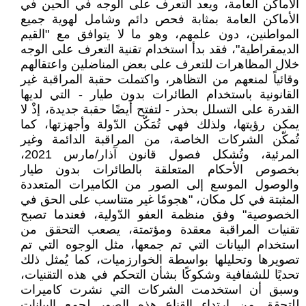
الأماكن العامة، ويعد التعرف على الوجه في الحين في
الأماكن العامة بمثابة فحص دائم وشامل لهوية جميع
المواطنين، دون علمهم، وهو ما لا يتوافق مع "القيم
الديمقراطية"، فقد بدأ استخدام تقنية التعرف على الوجه
خلال المظاهرات للتعرف على بعض المناضلين واعتقالهم
وقائياً لمنعهم من التظاهر، واكتملت حقبة المراقبة غير
القانونية باستخدام الطائرات بدون طيار - التي لديها
القدرة على التسلل بحذر - لتفتح أيضًا حقبة جديدة، إذْ لا
يمكن رؤيتها، ولذلك فهي تُمَكّن الدّولة وأجهزتها، كما
تُمكّن الشركات الخاصة، من المراقبة الدائمة وغير
المرئية، وتُشكل فصول قانون آذار/مارس 2021،
بخصوص الأحكام المتعلقة بالطائرات بدون طيار
والوصول الموسع إلى الصور من الكاميرات المتعددة
المثبتة في كل مكان، "هجومًا غير متناسب على الحق في
الخصوصية" وفق منظمة العفو الدّولية، فعندما تصبح
تقنيات المراقبة معقدة ومؤتمتة، يصعب التحقق من
استخدام البيانات التي تم جمعها، مثل الوجوه التي تم
تصويرها وتحليلها بواسطة الخوارزميات، كما يُمثل ذلك
تحديًا للشفافية وشكوكًا بشأن التحكم في هذه التقنيات،
وسبق أن استخدمت الشركات التي نشرت كاميرات
للتحقق من ارتداء القناع هذه الصور لجمع البيانات