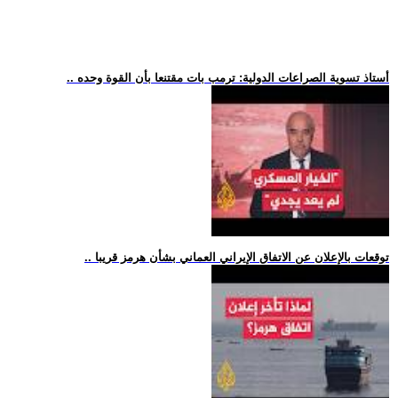
.. أستاذ تسوية الصراعات الدولية: ترمب بات مقتنعا بأن القوة وحده
.. توقعات بالإعلان عن الاتفاق الإيراني العماني بشأن هرمز قريبا