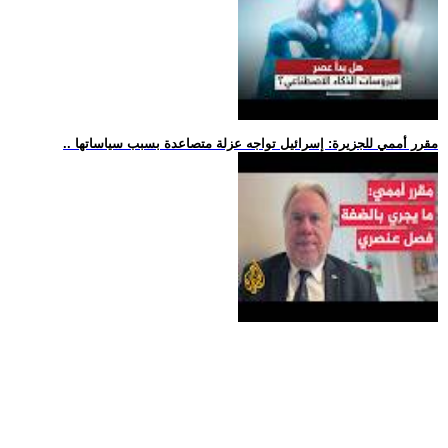
.. مقرر أممي للجزيرة: إسرائيل تواجه عزلة متصاعدة بسبب سياساتها