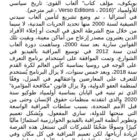
بويكوف، مؤلف كتاب" ألعاب القوى: تاريخ سياسي
للأولمبياد "(Verso Editions ، 2016 ، غير مترجم).
في أستراليا ، تم وضع تشريع لتأمين ألعاب سيدني
الصيفية لسنة 2000 منها تحديد الحريات المدنية، لا سيما
من خلال منح الشرطة الحق في البحث أو إجلاء الأفراد
الذين يعتبرون مصدر إزعاج من أماكن معينة، وبقيت تلك
القوانين سارية بعد سنة 2000، وساهمت دورة ألعاب
لندن سنة 2012 في توسيع المراقبة بالفيديو في
الشوارع، وتمت الموافقة على استخدام برنامج التعرف
على الوجه في روسيا بمناسبة كأس العالم لكرة القدم
سنة 2018، وبعد خمس سنوات، لا يزال البرنامج يُستخدم
للتعرف على المعارضين واعتقالهم في المنزل، وفقًا
لمنظمة العفو الدولية، ولا يزال قانون "مكافحة المؤامرة"
الذي تم تبنيه في اليابان بمناسبة أولمبياد طوكيو سنة
2020 والذي انتقدته منظمات حقوق الإنسان وحتى من
قبل الأمم المتحدة، بسبب سلطات المراقبة الواسعة
التي منحتها للدولة، ساري المفعول، ويُشكل تعميم
وتطوير أنظمة المراقبة بالفيديو الخوارزمية استثمارًا ماليًا
كبيرًا وسوقًا ضَخْمًا للشركات التي تستغل هذه الفرصة
لزيادة أرباحها، لكن تعميم المراقبة في كل مكان وفي