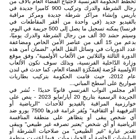
تخطط الحكومة الفرنسية لاجتياح الفضاء العام بآلاف من
رجال الشرطة والدرك وتركيب 900 كاميرا جديدة في
باريس وإنشاء مراكز شرطة جديدة ومركز مراقبة
بالفيديو جديد (في واحدة من أفقر المقاطعات في
فرنسا) يمكنه تسجيل ما يصل إلى 500 جريمة في اليوم،
وسيتم حشد 30 ألف من رجال الشرطة والدرك يوميًا،
بدعم من 15 ألف من عناصر الأمن الخاص ومضاعفة
عدد الدوريات في وسائل النقل العام، "لضمان أمن هذه
الدورة الثالثة والثلاثين من الألعاب الأولمبية"، وفق موقع
وزارة الدّاخلية الفرنسية، وبذلك سوف تكون الألعاب
الأولمبية فُرْصة لِعَسْكَرَةِ الفضاء العام، كما حدث في لندن
عام 2012، حيث قامت الحكومة بتركيب بطاريات
صواريخ على أسطح المباني...
أقر مجلس النواب الفرنسي قانونًا حديدًا - نُشر في
الجريدة الرسمية بتاريخ 20 أيار/مايو 2023 - ينص على
خوارزمية المراقبة بالفيديو للأحداث "الرياضية أو
الترفيهية أو الثقافية" ويُقر غرامة قدرها 7500 يورو ضد
أي شخص يبقى أو يتظاهر على منطقة المنافسة
الرياضية أو أي شخص "يعتبر تصرفه غير طبيعي" ويبقى
تقدير عبارة "غير الطبيعي" من صلاحيات الشرطة أو
المليشيات الخاصة أو الخوارزميات. فيما اعتبرت منظمة