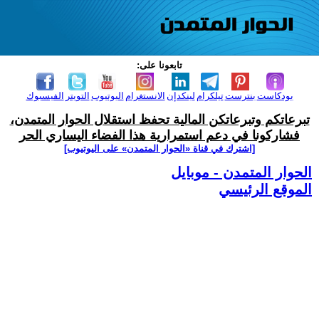
تابعونا على:
بودكاست
بنترست
تيلكرام
لينكدإن
الانستغرام
اليوتيوب
التويتر
الفيسبوك
تبرعاتكم وتبرعاتكن المالية تحفظ استقلال الحوار المتمدن،
فشاركونا في دعم استمرارية هذا الفضاء اليساري الحر
[اشترك في قناة ‫«الحوار المتمدن» على اليوتيوب]
الحوار المتمدن - موبايل
الموقع الرئيسي