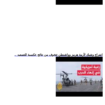
.. انفراج وشيك لأزمة هرمز وواشنطن تتخوف من نتائج عكسية للتصعيد