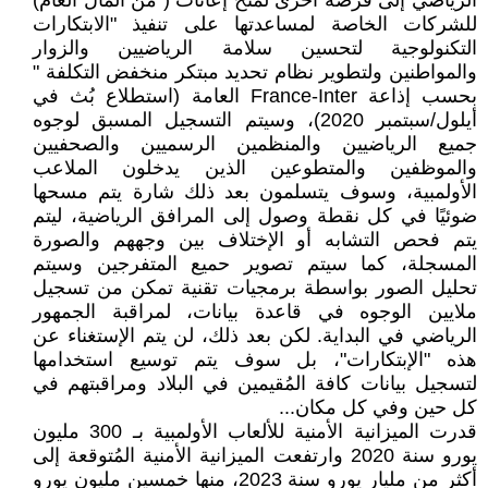
الرياضي إلى فرصة أُخْرى لمنح إعانات ( من المال العام)
للشركات الخاصة لمساعدتها على تنفيذ "الابتكارات
التكنولوجية لتحسين سلامة الرياضيين والزوار
والمواطنين ولتطوير نظام تحديد مبتكر منخفض التكلفة "
بحسب إذاعة France-Inter العامة (استطلاع بُث في
أيلول/سبتمبر 2020)، وسيتم التسجيل المسبق لوجوه
جميع الرياضيين والمنظمين الرسميين والصحفيين
والموظفين والمتطوعين الذين يدخلون الملاعب
الأولمبية، وسوف يتسلمون بعد ذلك شارة يتم مسحها
ضوئيًا في كل نقطة وصول إلى المرافق الرياضية، ليتم
يتم فحص التشابه أو الإختلاف بين وجههم والصورة
المسجلة، كما سيتم تصوير حميع المتفرجين وسيتم
تحليل الصور بواسطة برمجيات تقنية تمكن من تسجيل
ملايين الوجوه في قاعدة بيانات، لمراقبة الجمهور
الرياضي في البداية. لكن بعد ذلك، لن يتم الإستغناء عن
هذه "الإبتكارات"، بل سوف يتم توسيع استخدامها
لتسجيل بيانات كافة المُقيمين في البلاد ومراقبتهم في
كل حين وفي كل مكان...
قدرت الميزانية الأمنية للألعاب الأولمبية بـ 300 مليون
يورو سنة 2020 وارتفعت الميزانية الأمنية المُتوقعة إلى
أكثر من مليار يورو سنة 2023، منها خمسين مليون يورو