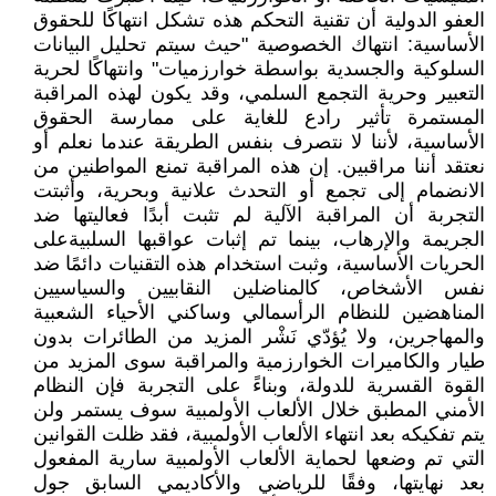
العفو الدولية أن تقنية التحكم هذه تشكل انتهاكًا للحقوق
الأساسية: انتهاك الخصوصية "حيث سيتم تحليل البيانات
السلوكية والجسدية بواسطة خوارزميات" وانتهاكًا لحرية
التعبير وحرية التجمع السلمي، وقد يكون لهذه المراقبة
المستمرة تأثير رادع للغاية على ممارسة الحقوق
الأساسية، لأننا لا نتصرف بنفس الطريقة عندما نعلم أو
نعتقد أننا مراقبين. إن هذه المراقبة تمنع المواطنين من
الانضمام إلى تجمع أو التحدث علانية وبحرية، وأثبتت
التجربة أن المراقبة الآلية لم تثبت أبدًا فعاليتها ضد
الجريمة والإرهاب، بينما تم إثبات عواقبها السلبيةعلى
الحريات الأساسية، وثبت استخدام هذه التقنيات دائمًا ضد
نفس الأشخاص، كالمناضلين النقابيين والسياسيين
المناهضين للنظام الرأسمالي وساكني الأحياء الشعبية
والمهاجرين، ولا يُؤدّي نَشْر المزيد من الطائرات بدون
طيار والكاميرات الخوارزمية والمراقبة سوى المزيد من
القوة القسرية للدولة، وبناءً على التجربة فإن النظام
الأمني المطبق خلال الألعاب الأولمبية سوف يستمر ولن
يتم تفكيكه بعد انتهاء الألعاب الأولمبية، فقد ظلت القوانين
التي تم وضعها لحماية الألعاب الأولمبية سارية المفعول
بعد نهايتها، وفقًا للرياضي والأكاديمي السابق جول