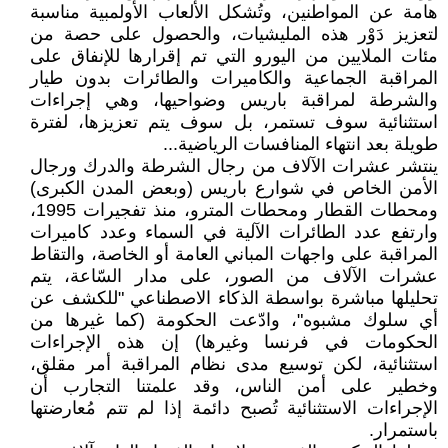
هامة عن المواطنين، وتُشكل الألعاب الأولمبية مناسبة
لتعزيز دَوْر هذه المليشيات، والحصول على حصة من
مئات الملايين من اليورو التي تم إقرارها للإنفاق على
المراقبة الجماعية والكاميرات والطائرات بدون طيار
والشرطة لمراقبة باريس وضواحيها، وهي إجراءات
استثنائية سوف تستمر، بل سوف يتم تعزيزها، لفترة
طويلة بعد انتهاء المنافسات الرياضية...
ينتشر عشرات الآلاف من رجال الشرطة والدرك ورجال
الأمن الخاص في شوارع باريس (وبعض المدن الكبرى)
ومحطات القطار ومحطات المترو، منذ تفجيرات 1995،
وارتفع عدد الطائرات الآلية في السماء وعدد كاميرات
المراقبة على واجهات المباني العامة أو الخاصة، والتقاط
عشرات الآلاف من الصور، على مدار السّاعة، يتم
تحليلها مباشرة بواسطة الذكاء الاصطناعي "للكشف عن
أي سلوك مشبوه"، وادّعت الحكومة (كما غيرها من
الحكومات في فرنسا وغيرها) إن هذه الإجراءات
استثنائية، لكن توسيع مدى نظام المراقبة أمر مقلق،
وخطير على أمن الناس، وقد علمتنا التجارب أن
الإجراءات الاستثنائية تُصبح دائمة إذا لم تتم مُعارضتها
باستمرار.