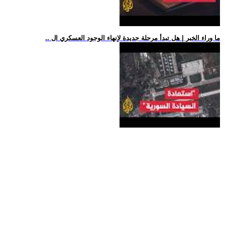
.. ما وراء الخبر | هل تبدأ مرحلة جديدة لإنهاء الوجود العسكري ال