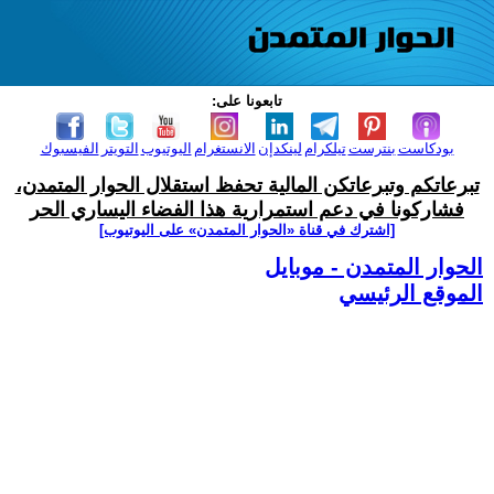
تابعونا على:
بودكاست
بنترست
تيلكرام
لينكدإن
الانستغرام
اليوتيوب
التويتر
الفيسبوك
تبرعاتكم وتبرعاتكن المالية تحفظ استقلال الحوار المتمدن،
فشاركونا في دعم استمرارية هذا الفضاء اليساري الحر
[اشترك في قناة ‫«الحوار المتمدن» على اليوتيوب]
الحوار المتمدن - موبايل
الموقع الرئيسي