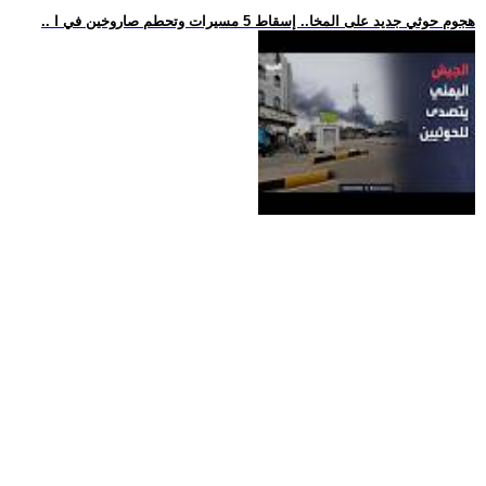
.. هجوم حوثي جديد على المخا.. إسقاط 5 مسيرات وتحطم صاروخين في ا