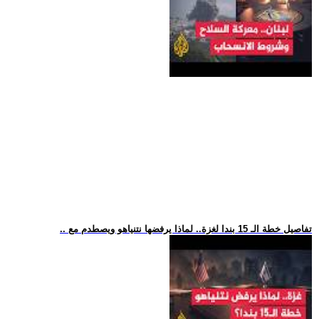
.. تفاصيل خطة الـ 15 بندا لغزة.. لماذا يرفضها نتنياهو ويصطدم مع