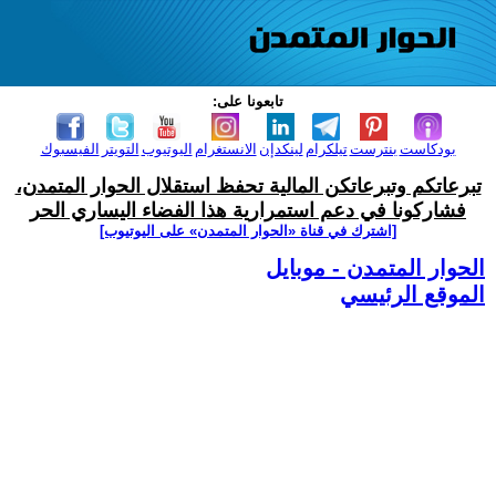
تابعونا على:
بودكاست
بنترست
تيلكرام
لينكدإن
الانستغرام
اليوتيوب
التويتر
الفيسبوك
تبرعاتكم وتبرعاتكن المالية تحفظ استقلال الحوار المتمدن،
فشاركونا في دعم استمرارية هذا الفضاء اليساري الحر
[اشترك في قناة ‫«الحوار المتمدن» على اليوتيوب]
الحوار المتمدن - موبايل
الموقع الرئيسي