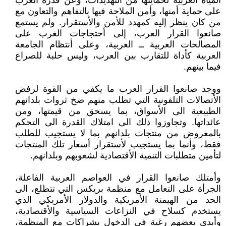
المياه العربية لحمايتها من التهديدات، وعن قدرة العرب
على حماية أمنها، وأمن الملاحة فيها بالتفاهم والتعاون مع
من كان ينظر إليه كمهدد للأمن والأستقرار. ولم يستمع
صانعوا القرار العرب، إلى أحتجاجات الغرب على
المصالحات العربية ــ العربية، وعلى أنتظام الجامعة
العربية كأداة للتقارب بين العرب، وليس حلبة للصراع
فيما بينهم.
ووجد صانعوا القرار العرب ما يكفي من القوة لرفض
الأتصالات التلفونية التي تطلب منهم ضخ ثروات بلدانهم
الطبيعية الى الأسواق، بما يسحق من قيمتها، ومن
عائداتها. وتجاوزوا ذلك الى امتلاك القدرة الى التحكم
بالمعروض من منتجات بلدانهم بما لا يستجيب للطلب
فقط، وأنما بما يستجيب لأستقرار أسعار تلك المنتجات
لتأمين متطلبات التنمية الأقتصادية لشعوبهم وبلدانهم.
وأمتلك صانعوا القرار في العواصم العربية الفاعلة،
الجرأة على التعامل مع منظمة بريكس التي تتطلع، الى
الحد من الهيمنة الأمريكية والدولار الأمريكي الذي
يستخدم كسلاح في النزاعات السياسية والأقتصادية،
وأبدى بعضهم رغبة في الدخول بشراكات مع المنظمة،