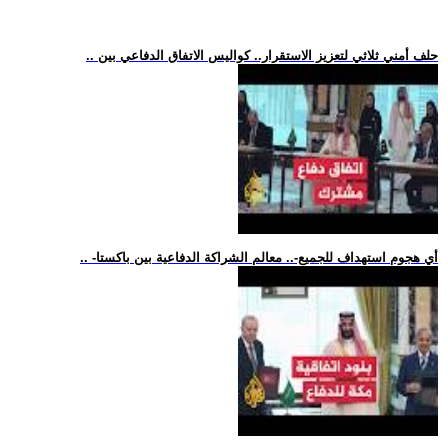
.. حلف أمني ثلاثي لتعزيز الاستقرار.. كواليس الاتفاق الدفاعي بين
.. -أي هجوم استهداف للجميع-.. معالم الشراكة الدفاعية بين باكستا