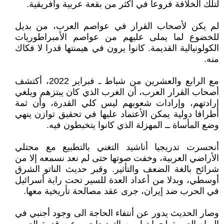
لتلك الخلافة فروعا في أكثر من بقعة عربية وأفريقية.
لم يكن لأصحاب القرار في عواصم العرب، من بديل
للخضوع لما يملى عليهم من عواصم الأمبراطوريات
الكولونيالية القديمة. كانوا يرون في هيمنتها قدرا لا فكاك
منه.
مع الرابع والعشرين من شباط ـ فبراير 2022، أكتشف
أصحاب القرار العرب، أن الغرب الذي كان يبتزهم ويلغي
إرادتهم، وإرادات شعوبهم ليس كلي القدرة، وأن ثمة
أطرافا دولية يمكن الأعتماد عليها في تحقيق توازن ينهي
وضع المأساة ــ المهزلة الذي كانوا يتخبطون فيه.
أنحسرت تدريجيا أناشيد التغني بالتطبيع مع محتلي
الأراضي العربية، وخفت صوتها حتى لم نعد نسمعه إلا من
شرائح بالغة الضعف والتأثير. وقبر حديث الناتو الشرق
أوسطي، وبدلا من أعداد العدة للسير تحت راية أسرائيل
في الحرب ضد إيران، جرى عقد مصالحة تأريخية معها.
وصار الحديث يدور عن أنتفاء الحاجة الى وجود أجنبي في