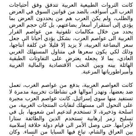
كانت الثروات الطبيعية العربية تتدفق وفق أحتياجات
الغرب الى أسواقه، بالضد من قوانين السوق في العرض
والطلب، ولم يكن العرب هم من يحددون العرض بما
يؤدي إلى أستقرار أسعار بضاعتهم، بل كان حجم العرض
يحدد من خلال مكالمات تلفونية من عواصم القرار
الغربية الى عواصم العرب، بشكل يؤدي أحيانا الى جعل
سعر البضاعة العربية، لا يزيد إلا قليلا عن كلفة أنتاجها،
وذلك لكي يكون سعرها في متناول المستهلك الغربي
العادي، بما لا يجعله يعترض على التفاوتات الطبقية
الهائلة بينه وبين النخب الأقتصادية والمالية الغربية
وأمبراطورياتها المرعبة.
كانت العواصم العربية، بدفع من عواصم الغرب، تعمل
ضد بعضها، وتهدر أموالها في نشاطات تخريبية مدمرة لا
تستفيد منها سوى إسرائيل. كانت عواصم العرب مجبرة
على التحول الى مستهلك لنفايات المنتجات الغربية، من
اسلحة وذخيرة، لا تستخدم لتدعيم امن شعوبها، بل في
تسليح زمر إرهابية تستخدم الدين والطائفة ستارا
لأجرامها. حتى وصل الأمر الى قيام دولة خلافة إسلامية
بين العراق والشام، تباع فيها السبايا من النساء. وكان