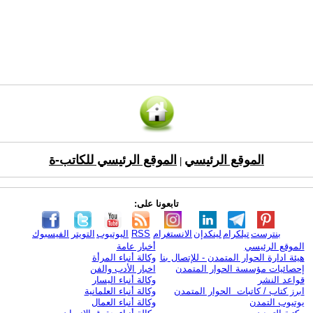
الموقع الرئيسي
الموقع الرئيسي للكاتب-ة
|
تابعونا على:
بنترست
تيلكرام
لينكدإن
الانستغرام
RSS
اليوتيوب
التويتر
الفيسبوك
الموقع الرئيسي
أخبار عامة
هيئة ادارة الحوار المتمدن - للإتصال بنا
وكالة أنباء المرأة
إحصائيات مؤسسة الحوار المتمدن
اخبار الأدب والفن
قواعد النشر
وكالة أنباء اليسار
ابرز كتاب / كاتبات الحوار المتمدن
وكالة أنباء العلمانية
يوتيوب التمدن
وكالة أنباء العمال