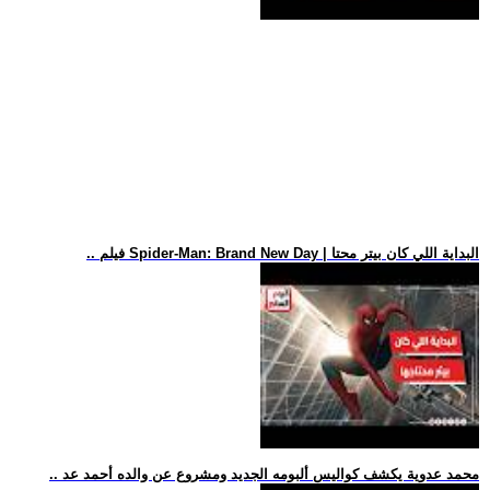
.. فيلم Spider-Man: Brand New Day | البداية اللي كان بيتر محتا
.. محمد عدوية يكشف كواليس ألبومه الجديد ومشروع عن والده أحمد عد