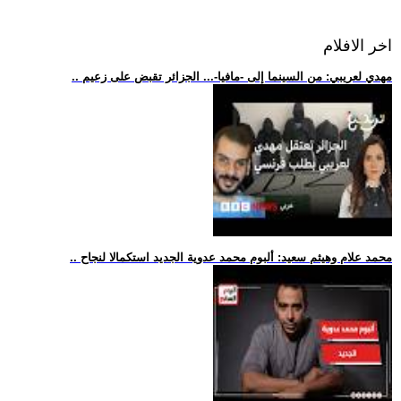
اخر الافلام
.. مهدي لعريبي: من السينما إلى -مافيا-... الجزائر تقبض على زعيم
.. محمد علام وهيثم سعيد: ألبوم محمد عدوية الجديد استكمالا لنجاح