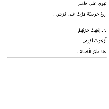
تَهْوي عَلى هامَتي
ريحٌ خَريفِيَّةٌ مَرَّتْ عَلى قَرْيَتي .
3 ـ اِنْتَهَتْ حَرْبُهُمْ
أَزْهَرَتْ لَوْزَتي
عادَ طَيْرُ الْحَمامْ .