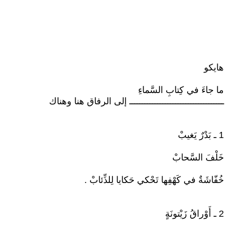
هايكو
ما جاءَ في كِتابِ السَّماءِ
ـــــــــــــــــــــــــــــــــــــ إلى الرفاق هنا وهناك
1 ـ بَدْرٌ يَغيبْ
خَلْفَ السَّحابْ
خُفّاشَةٌ في كَهْفِها تَحْكي حَكايا لِلذِّئابْ .
2 ـ أَوْراقُ زَيْتونَةٍ