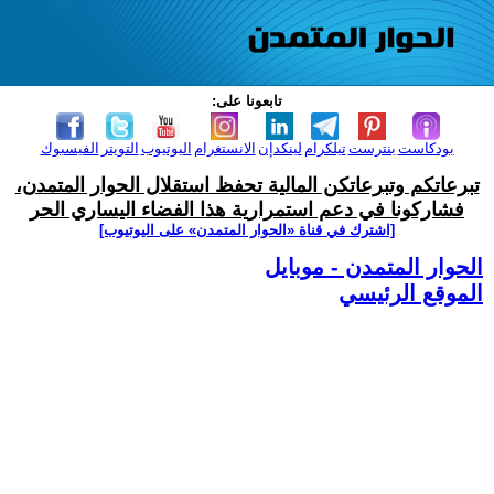
تابعونا على:
بودكاست
بنترست
تيلكرام
لينكدإن
الانستغرام
اليوتيوب
التويتر
الفيسبوك
تبرعاتكم وتبرعاتكن المالية تحفظ استقلال الحوار المتمدن،
فشاركونا في دعم استمرارية هذا الفضاء اليساري الحر
[اشترك في قناة ‫«الحوار المتمدن» على اليوتيوب]
الحوار المتمدن - موبايل
الموقع الرئيسي