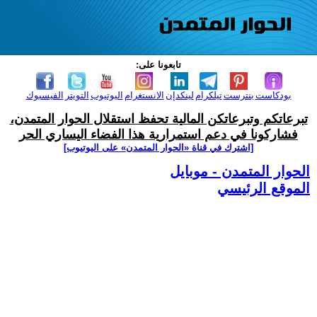
تابعونا على:
بودكاست
بنترست
تيلكرام
لينكدإن
الانستغرام
اليوتيوب
التويتر
الفيسبوك
تبرعاتكم وتبرعاتكن المالية تحفظ استقلال الحوار المتمدن،
فشاركونا في دعم استمرارية هذا الفضاء اليساري الحر
[اشترك في قناة ‫«الحوار المتمدن» على اليوتيوب]
الحوار المتمدن - موبايل
الموقع الرئيسي