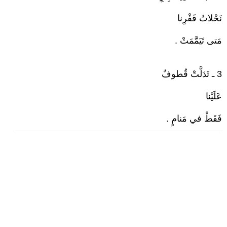
نَحْلاتُ قَفْرِنا
مَتى تَيَمَّمَتْ .
3 ـ تَدَلَّتْ قُطوفٌ
عَلَيْنا
فَقَطْ في مَنامٍ .