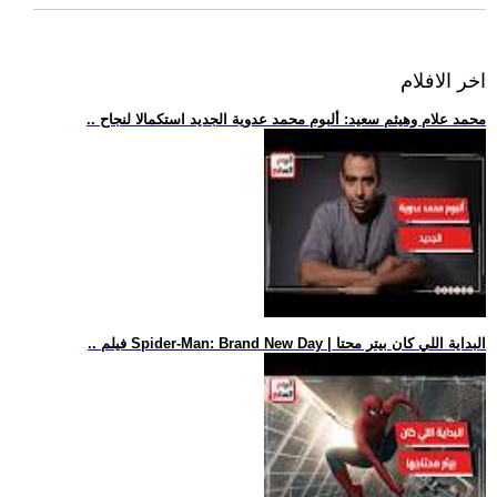
اخر الافلام
.. محمد علام وهيثم سعيد: ألبوم محمد عدوية الجديد استكمالا لنجاح
.. فيلم Spider-Man: Brand New Day | البداية اللي كان بيتر محتا