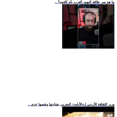
.. ما هو سر علاقة اليهود العرب بأم كلثوم؟
.. وزير الثقافة الأردني لـ«الأيام»: البحرين بقيادتها وشعبها عزي