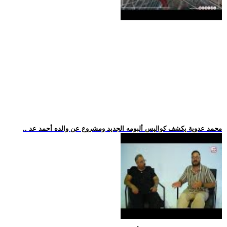
.. محمد عدوية يكشف كواليس ألبومه الجديد ومشروع عن والده أحمد عد