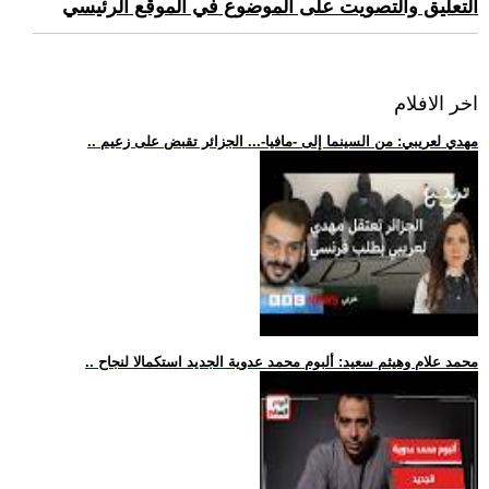
التعليق والتصويت على الموضوع في الموقع الرئيسي
اخر الافلام
.. مهدي لعريبي: من السينما إلى -مافيا-... الجزائر تقبض على زعيم
.. محمد علام وهيثم سعيد: ألبوم محمد عدوية الجديد استكمالا لنجاح