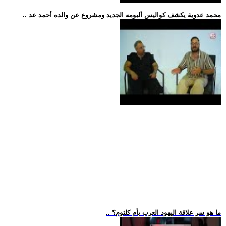
.. محمد عدوية يكشف كواليس ألبومه الجديد ومشروع عن والده أحمد عد
.. ما هو سر علاقة اليهود العرب بأم كلثوم؟