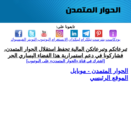
تابعونا على:
بودكاست
بنترست
تيلكرام
لينكدإن
الانستغرام
اليوتيوب
التويتر
الفيسبوك
تبرعاتكم وتبرعاتكن المالية تحفظ استقلال الحوار المتمدن،
فشاركونا في دعم استمرارية هذا الفضاء اليساري الحر
[اشترك في قناة ‫«الحوار المتمدن» على اليوتيوب]
الحوار المتمدن - موبايل
الموقع الرئيسي