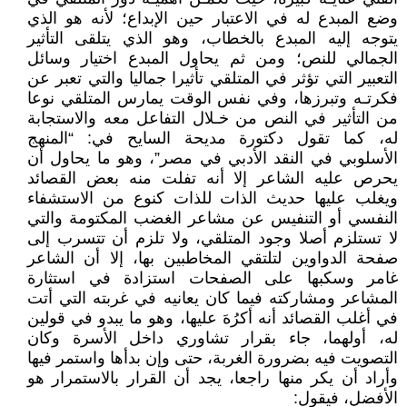
وضع المبدع له في الاعتبار حين الإبداع؛ لأنه هو الذي
يتوجه إليه المبدع بالخطاب، وهو الذي يتلقى التأثير
الجمالي للنص؛ ومن ثم يحاول المبدع اختيار وسائل
التعبير التي تؤثر في المتلقي تأثيرا جماليا والتي تعبر عن
فكرتـه وتبرزها، وفي نفس الوقت يمارس المتلقي نوعا
من التأثير في النص من خـلال التفاعل معه والاستجابة
له، كما تقول دكتورة مديحة السايح في: “المنهج
الأسلوبي في النقد الأدبي في مصر”، وهو ما يحاول أن
يحرص عليه الشاعر إلا أنه تفلت منه بعض القصائد
ويغلب عليها حديث الذات للذات كنوع من الاستشفاء
النفسي أو التنفيس عن مشاعر الغضب المكتومة والتي
لا تستلزم أصلا وجود المتلقي، ولا تلزم أن تتسرب إلى
صفحة الدواوين لتلتقي المخاطبين بها، إلا أن الشاعر
غامر وسكبها على الصفحات استزادة في استثارة
المشاعر ومشاركته فيما كان يعانيه في غربته التي أتت
في أغلب القصائد أنه أكرُهَ عليها، وهو ما يبدو في قولين
له، أولهما، جاء بقرار تشاوري داخل الأسرة وكان
التصويت فيه بضرورة الغربة، حتى وإن بدأها واستمر فيها
وأراد أن يكر منها راجعا، يجد أن القرار بالاستمرار هو
الأفضل، فيقول: