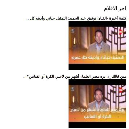
اخر الافلام
.. كلمة أخيرة -الفنان توفيق عبد الحميد: التمثيل حياتي وأديته كل
.. مين قالك إن بره مصر العلماء أشهر من لاعبي الكرة أو الفنانين؟