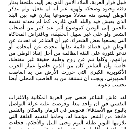
قبيل قرار الغربة، الملاذ الآمن الذي يفر إليه، ملتحفا بدثار
دفئه وحنوه وضحكه ولهوه، غير أنه لم يفعل، ولم يتذكر
الوطن ليصنع منه معادلا موضوعيا يقارن فيه بين البلد
الذي يعيش فيه والبلد الذي غادره، كما لم تحدثه نفسه
بالحنين إلى الوطن كموضوع أثير عند كثير من أصحاب
الشعر ولو على غير سبيل الحقيقة، وبافتراض المحاكاة
التي يصنعها بعض الشعراء، غير أن الشاعر قد تحدث عن
الوطن في قصائد قائمة بذاتها تتحدث عن أمجاده، أو
تدعو للثورة على الفئة الظالمة من أجل إنقاذ الوطن من
براثنهم، وكلها تنم عن روح وطنية حقيقة غير مفتعلة،
خاصة وأن الشاعر كان من الذين خاضوا غمار الحرب
الأكتوبرية الكبرى التي حررت الأرض من يد الغاصب
الصهيوني، ويجب أن تستنقذ من يد الغاصب المحلي أيضا
بحسب دعوته.
لقد عاش الشاعر فتحي جبر الغربة المكانية والاغتراب
النفسي في آن واحد معا، وفرضت عليه عزلة التواصل
بالبوح مع الأصدقاء؛ فحوصر في الزمان والمكان والنفس
فاتخذ من الشعر مؤنسا له، وحاميا لنفسه القلقة التي
يلازمها التوتر طيلة اليوم وحتى الليل والأحلام، فجاءت