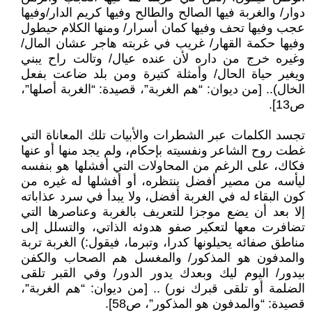
دوار/ والغربة فيها الصالح والطالح وفيها كريم الدار/وفيها
عجب وفيها تحف وفيها كمان أسرار/ ومنها الكلام حيطول
وفيها حكمة القهار/ غريب في غربته هاجر عشان المال/
وغيره خرج من داره لأن عنده عيال/ وتالت راح يبني
ويغير حياة الحال/ وأمثلة كتيرة ومن بلد ضاعت بفعل
الخال).. [من ديوان: “هم الغربة”، قصيدة: “الغربة أصلها”،
ص13].
تجسد الكلمات عبر الشطرات والأبيات تلك المعاناة التي
غطت روح الشاعر ونفسيته بإحكام، ولم يجد منها أو عنها
فكاك، على الرغم من المحاولات التي أفشلها هو بنفسه
ليأسه من مصير أفضل ينتظره، أو أفشلها له غيره من
كون البقاء له في الغربة أفضل، ولا يبدأ في سرد عذاباته
إلا بعد أن يضع موجزا للتعريف بالغربة وعناصرها التي
تضافرت معها لتعكير صفو هدوئه الذاتي، والتسلل إلى
مناطق صفائه يحيلونها كدرا، وتبرما، فيقول:) الغربة تربة
والمدفون هو المذكور/ والمغسل هم الصحاب والكفن
بيدور/ اليوم ليك وبعدك يدور الدور/ وفي القبر تلقى
الضلمة أو تلقى قبرك نور) .. [من ديوان: “هم الغربة”،
قصيدة: “والمدفون هو المذكور”، ص58].