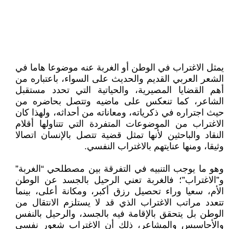
يمثل الاغتراب في الوطن أو الغربة عنه موضوعا هاما في
الشعر العربي القديم والحديث على السواء، باعتباره من
أهم القضايا المصيرية، والحياتية التي تحدد مستقبل
الشاعر، كما تنعكس على ماضيه وتتصل بحاضره من
حيث اجتراره في ذكرياته، ومعاناته من أحداثه، ولهذا كان
الاغتراب من الموضوعات المتفردة التي تتناولها أقلام
النقاد والباحثين لأنها تمثل قضية تتصل بالإنسان اتصالا
وثيقا، ومنها عنايتهم بالاغتراب النفسي.
وهو ما يوجب التنبيه في التفرقة بين مصطلحي “الغربة”
و”الاغتراب”؛ فالغربة تعني الرحيل بالجسد عن الوطن
الأم، سعيا وراء تحصيل رزق أكبر، ومكانة أعلى، بينما
تتعدد مراتب الاغتراب الذي قد لا يستلزم الانتقال من
الوطن بل يتحقق بالإقامة فيه بالجسد، والرحيل بالنفس
والأحاسيس والمشاعر، ذلك أن الاغتراب شعور نفسي