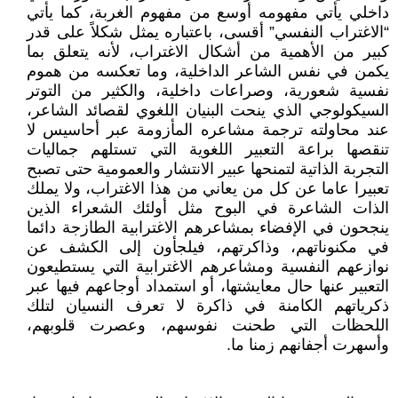
داخلي يأتي مفهومه أوسع من مفهوم الغربة، كما يأتي
“الاغتراب النفسي” أقسى، باعتباره يمثل شكلاً على قدر
كبير من الأهمية من أشكال الاغتراب، لأنه يتعلق بما
يكمن في نفس الشاعر الداخلية، وما تعكسه من هموم
نفسية شعورية، وصراعات داخلية، والكثير من التوتر
السيكولوجي الذي ينحت البنيان اللغوي لقصائد الشاعر،
عند محاولته ترجمة مشاعره المأزومة عبر أحاسيس لا
تنقصها براعة التعبير اللغوية التي تستلهم جماليات
التجربة الذاتية لتمنحها عبير الانتشار والعمومية حتى تصبح
تعبيرا عاما عن كل من يعاني من هذا الاغتراب، ولا يملك
الذات الشاعرة في البوح مثل أولئك الشعراء الذين
ينجحون في الإفضاء بمشاعرهم الاغترابية الطازجة دائما
في مكنوناتهم، وذاكرتهم، فيلجأون إلى الكشف عن
نوازعهم النفسية ومشاعرهم الاغترابية التي يستطيعون
التعبير عنها حال معايشتها، أو استمداد أوجاعهم فيها عبر
ذكرياتهم الكامنة في ذاكرة لا تعرف النسيان لتلك
اللحظات التي طحنت نفوسهم، وعصرت قلوبهم،
وأسهرت أجفانهم زمنا ما.