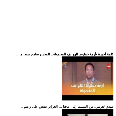
.. كلمة أخيرة -أزمة خطوط الهواتف المحمولة.. المخرج سامح سند: ما
.. مهدي لعريبي: من السينما إلى -مافيا-... الجزائر تقبض على زعيم