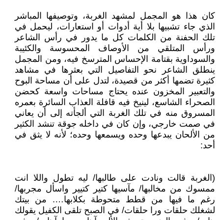
كان هذا هو المجمل لمشهد الغربة، وتوصيفها المباشر
الذي جاء تشبيها بلا أية أدوات أو استعارات، ليحمل في
تلك الحفنة من الكلمات كل ما يدور في رأس الشاعر
ورأس المتلقي من الأوصاف المحسوسة والكئيبة
والسوداوية بقتامة الإحساس المترسخ فيه، ومن المجمل
ينطلق الشاعر نحو التفاصيل التي بعثرها في مشاهد
كثيرة تضمها أكثر من قصيدة، لتدل على أن مساحة البوح
والتعبير المخزون عنده يحتاج مساحات واسعة كحضن
الصحراء الشاسع، لينيخ فيه قافلة العذاب السائرة بعمره
المسروق منه في تلك الغربة التي ألجأته إلى أن يعاني
في صمت خارجي، وإن كان في داخله جوقة تنشد الكثير
من الألحان يبدعها وحده ويسمعها وحده؛ لأنه لا يثق في
أحد:
(الغربة قالت ونادت على طالبها/ ليه تطول واللا انت
ممسوك من مخالبها/ مآسيها كتير كتيير واسأل مجربها/
رغم ما فيها من قطط متحوطة بكلابها…. من بيتك
لشغلك حلقات ورا حلقات/ في الصبح تلقى الكفيل يقولك