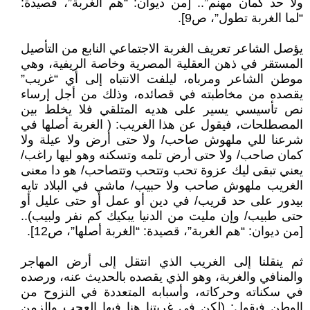
ولا حد كمان مهنم”.. [من ديوان: “هم الغربة”، قصيدة:
“لما الغربة تطول”، ص9].
يؤصل الشاعر تعريف الغربة الاجتماعي النابع من التأصيل
المستقر في ذهن العقلية المصرية وخاصة الريفية، وهي
موطن الشاعر ومرباه، ليلفت الانتباه إلى أي “غريب”
يقصده من مخاطبته في قصائده، وذلك من أجل إرساء
نص تأسيسي يسير على هديه المتلقي فلا يخلط بين
المصطلحات، فيقول عن هذا الغريب: ( الغربة أصلها في
شرعنا للي ملهوش صاحب/ ولا حتى أرض ولا عيلة ولا
كمان صاحب/ ولا حتى أرض تلمه وتسكنه وهو ليها راغب/
يعني تبقى ليك عزوة تحب وتتحب وتتصاحب/ هو دا معنى
الغريب ملهوش صاحب ولا حبيب/ ماشي في البلاد تايه
بيدور على حد قريب/ في دين أو عمل أو حتى عليل أو
حتى طبيب/ وإن مليت من الدنيا يبكيك كم نفر ولبيب)..
[من ديوان: “هم الغربة”، قصيدة: “الغربة أصلها”، ص12].
ثم ينقلنا إلى الغريب الذي انتقل إلى أرض المهاجر
والمنافي والغربة، وهو الذي يقصده بالحديث عنه، ورصده
في سكناته وحركاته، وأسبابه المتعددة في النزوح من
الوطن فيقول: (لكن في غربتنا هنا فيها العجب والزمن