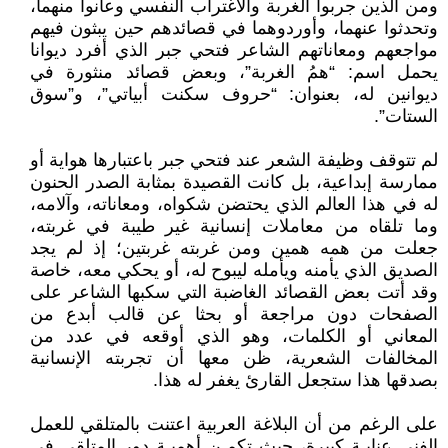
ومن الذين جربوا الغربة والاغتراب النفسي وعانوا منهما،
وتحدثوا عنهما، وأوردوهما في قصائدهم حين يبثون فيهم
مواجعهم ومعاناتهم الشاعر فتحي جبر الذي أفرد ديوانا
يحمل اسم: “همُ الغربة”، وبعض قصائد منثورة في
ديوانين له، بعنوان: “حروف سكنت أبياتي”، و”سوق
الستات”.
لم تتوقف وظيفة الشعر عند فتحي جبر باعتبارها هواية أو
ممارسة إبداعية، بل كانت القصيدة بمثابة الصدر الحنون
له في هذا العالم الذي يحتضن شكواه، ومعاناته، وآلامه،
وما تلقاه من معاملات إنسانية غير طيبة في غربته،
جعلت من همه همين ومن غربته غربتين؛ إذ لم يجد
الصديق الذي يأمنه ويأمله ليبوح له، أو يحكي معه، خاصة
وقد أتت بعض القصائد الغاضبة التي سكبها الشاعر على
الصفحات دون مراجعة أو بحثا عن قالب أبدع من
المعاني أو الكلمات، وهو الذي أوقعه في عدد من
المخالفات الشعرية، ظن معها أن تجربته الإنسانية
بصدقها هذا ستجعل القارئ يغفر له هذا.
على الرغم من أن البلاغة العربية اعتنت بالمتلقي للعمل
الفني عنايـة كبيرة، حيث تكمـن أهميـة دور المتلقي في