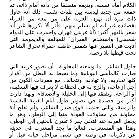
الكلام أمام نفسه، ويذيعه منطلقا من ذاته أمام ذاته، ثم
جمعه من جديد ليدسه بين طيات نفسه، ذلك أنه حاول
ذات مرة أن يهون الغربة على من معه من الغرباء
بقصائده غير أنه لم يسلم منهم؛ فآثر ألا يكررها غير أنه
شعر بالقهر أكثر: (أنا غربتي قهران واحمرت على الدوام
شمسي) واستخدم “القهران” للمبالغة والديمومة التي
أنابت في التعبير عنها شمس غاضبة حمراء تحرق الشاعر
تحت قيظها بلا رحمة.
حاول الشاعر ـ ما وسعته المحاولة ـ أن يصور غربته التي
صارت كالمآسي اليونانية وما تحيط به البطل من أقدار
كلها تحاربه، ولا تهادنه، وتتحالف مع مفردات الكون من
أجل إزعاجه، والزج به في لحظات لا يعرف فيها السكينة،
أو الراحة، ويفتقد فيها إلى الخليلة والأصدقاء، ولهذا دارت
أكثر من قصيدة في تصوير طول أيام الغربة النفسية
والزمنية، والتي جثمت فوق صدر الشاعر، ولم تفلح أية
محاولة من محاولات العودة منها إلى الوطن، وهو ما
يجعل الغربة عند فتحي جبر لا تقترن بالحنين إلى الوطن،
وهذا هو المستغرب، فغالبا ما يجد المغترب في حديثه
عن ذكرياته في وطنه في شتى مراحل حياته قبل أو