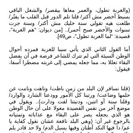
(والغربة تطول، والعمر معاها بيقصر/ والشغل الباقي
بسيط أخضر مش أكتر/ قلنا نلم الدور قبل القلب ما يفتُر/
طلعت هيه تقولي سنة خليك مش أكتر/ وسنة جرت
سنوات والأخضر صبح أحمر).. [من ديوان: “هم الغربة”،
قصيدة: “لما الغربة تطول”، ص49].
أما القول الثاني الذي يأتي سببا للغربة فمرده أحوال
الوطن السيئة التي لم تترك للشاعر فرصة في أن يفضل
البقاء تعللا به، مما جعله يمضي إلى غربته مضطرا آسفا،
فيقول:
(قلنا نسافر لإن البلد من زمن باظت/ وتاهت ونامت عن
حلمها وضاعت/ ورتبنا كل الأمور وودعنا الشارد والوارد/
وقلنا سنة أو اتنين، ودنيتنا لفت ودارت).. ويقول في
موضع آخر من نفس القصيدة معولا على أن حال الوطن
هو الذي يجعله يصر على البقاء مع عذاباته وتمنياته
بالرجوع غير أن: (وهي البلد نافعة عشان نقول كفاية يا
عم/ دا فيها النكد أطنان وفيها يسيل الدم/ ولا حد قادر يلم