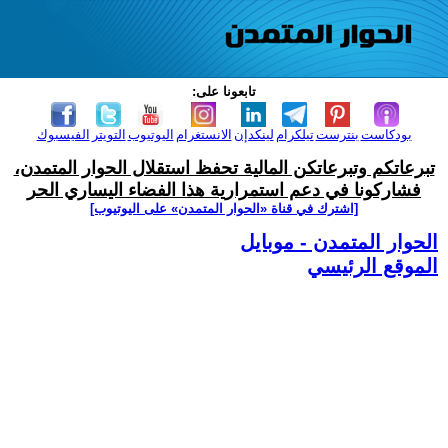
تابعونا على:
بودكاست
بنترست
تيلكرام
لينكدإن
الانستغرام
اليوتيوب
التويتر
الفيسبوك
تبرعاتكم وتبرعاتكن المالية تحفظ استقلال الحوار المتمدن،
فشاركونا في دعم استمرارية هذا الفضاء اليساري الحر
[اشترك في قناة ‫«الحوار المتمدن» على اليوتيوب]
الحوار المتمدن - موبايل
الموقع الرئيسي