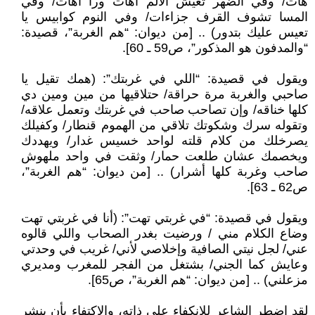
هات/ وفي الضهر تعيش الألم آهات ورا آهات/ وفي
المسا تشوف القرف جزاءات/ وفي النوم كوابيس يا
تعيس عليك بتدور) .. [من ديوان: “هم الغربة”، قصيدة:
“والمدفون هو المذكور”، ص59 ـ 60].
ويقول في قصيدة: “اللي في غربتك”: (همك تقيل يا
صاحبي والغربة مرة حراقة/ حتلاقيها من مين ومين دي
كلها خناقه/ وإن تصاحب صاحب في غربتك وتعمل علاقه/
وتقوله سرك وشكوتك تلاقي من الهموم قنطار/ وكفيلك
يصرخلك من كلام قلته لواحد خسيس غدار/ ويهددك
ويخصمك عشان طلعت حمار/ وثقت في واحد ملهوش
صاحب وغربة كلها أشرار) .. [من ديوان: “هم الغربة”،
ص62 ـ 63].
ويقول في قصيدة: “في غربتي تهت”: (أنا في غربتي تهت
وضاع الكلام مني / ورضيت بغدر الصحاب واللي قالوه
عني/ لجل نيتي الصافية وإخلاصي لأني/ غريب في وحدتي
وعايش كما الجني/ بشتغل من الفجر للمغرب ومديري
مزعلني) .. [من ديوان: “هم الغربة”، ص65].
لقد اضطر الشاعر للانكفاء على ذاته، والاكتفاء بأن ينشر