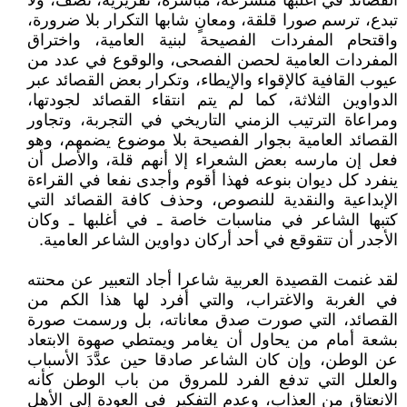
القصائد في أغلبها متسرعة، مباشرة، تقريرية، تصف، ولا
تبدع، ترسم صورا قلقة، ومعانٍ شابها التكرار بلا ضرورة،
واقتحام المفردات الفصيحة لبنية العامية، واختراق
المفردات العامية لحصن الفصحى، والوقوع في عدد من
عيوب القافية كالإقواء والإيطاء، وتكرار بعض القصائد عبر
الدواوين الثلاثة، كما لم يتم انتقاء القصائد لجودتها،
ومراعاة الترتيب الزمني التاريخي في التجربة، وتجاور
القصائد العامية بجوار الفصيحة بلا موضوع يضمهم، وهو
فعل إن مارسه بعض الشعراء إلا أنهم قلة، والأصل أن
ينفرد كل ديوان بنوعه فهذا أقوم وأجدى نفعا في القراءة
الإبداعية والنقدية للنصوص، وحذف كافة القصائد التي
كتبها الشاعر في مناسبات خاصة ـ في أغلبها ـ وكان
الأجدر أن تتقوقع في أحد أركان دواوين الشاعر العامية.
لقد غنمت القصيدة العربية شاعرا أجاد التعبير عن محنته
في الغربة والاغتراب، والتي أفرد لها هذا الكم من
القصائد، التي صورت صدق معاناته، بل ورسمت صورة
بشعة أمام من يحاول أن يغامر ويمتطي صهوة الابتعاد
عن الوطن، وإن كان الشاعر صادقا حين عدَّدَ الأسباب
والعلل التي تدفع الفرد للمروق من باب الوطن كأنه
الانعتاق من العذاب، وعدم التفكير في العودة إلى الأهل