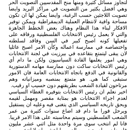
لتجاوز مسائل كثيرة ومنها منح المقدسيين التصويت الحر
وهي افضل بكثير من التصويت في مراكز البريد وايضا
تصويت اللاجئين حسب الرغبة، وايضا يمكن لها ان تكون
مساحة وافية لانتظام العملية الديمقراطية ويمكن توفير
الافكار لبناء هذا النظام وهناك بعض الخطط الجاهزة
والتي لا يعمل رئيس الانتخابات الفلسطينية ورفاقه على
تفعيلها كونه اصبح كبير في السن وفاقد لسلطته
واختصاصه في ممارسة اعماله وكأن الامر اصبح عائليا
لان يبقى ليتمتع بتقاعده في بيرزيت في لجنة الانتخابات
وهي امور يعلمها القادة السياسيون ولكن ما دام أي
رئيس الانتخابات ساكت دون ممارسة مهامه الدستورية
والقانونية في الدفع باتجاه الانتخابات العامة فان الامور
ستبقى كما هي. هو متمتع بمنصبه وميزانياته وهم
مرتاحون لقيادة الشعب بطريقتهم دون حسيب او رقيب.
اخير نعلم ان رئيس الانتخابات بتوفيره الغطاء السياسي
لعدم اجراء الانتخابات هو بمثابة مقصر ومهمل لقيمه
وبحق تاريخه السياسي الذي يتغنى فيه وعليه ان يستقيل
ويرحل فورا ما دام قد اضاع سنوات كثيرة من عمر
الشعب الفلسطيني وسيتم محاسبته على هذا الامر قريبا.
فانا لم انتخب سوى مرة واحدة مثل اثني عشر مليون