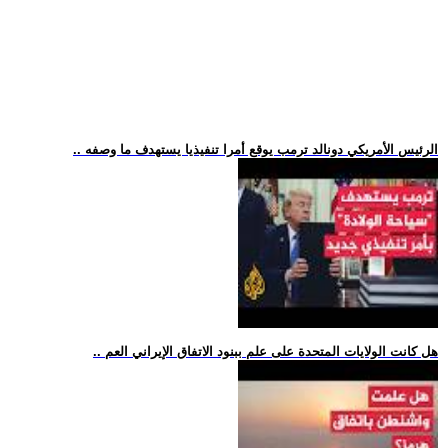
.. الرئيس الأمريكي دونالد ترمب يوقع أمرا تنفيذيا يستهدف ما وصفه
.. هل كانت الولايات المتحدة على علم ببنود الاتفاق الإيراني العم