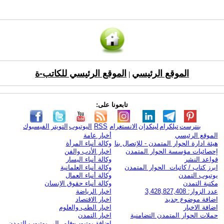
الموقع الرئيسي
الموقع الرئيسي للكاتب-ة
|
تابعونا على:
بنترست
تيلكرام
لينكدإن
الانستغرام
RSS
اليوتيوب
التويتر
الفيسبوك
الموقع الرئيسي
أخبار عامة
هيئة ادارة الحوار المتمدن - للإتصال بنا
وكالة أنباء المرأة
إحصائيات مؤسسة الحوار المتمدن
اخبار الأدب والفن
قواعد النشر
وكالة أنباء اليسار
ابرز كتاب / كاتبات الحوار المتمدن
وكالة أنباء العلمانية
يوتيوب التمدن
وكالة أنباء العمال
مكتبة التمدن
وكالة أنباء حقوق الإنسان
عدد الزوار: 3,428,827,408
اخبار الرياضة
اضافة موضوع جديد
اخبار الاقتصاد
اضافة الاخبار
اخبار الطب والعلوم
حملات الحوار المتمدن التضامنية
اخبار التمدن
إضافة يوتيوب-فلم إلى يوتيوب التمدن