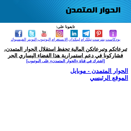
تابعونا على:
بودكاست
بنترست
تيلكرام
لينكدإن
الانستغرام
اليوتيوب
التويتر
الفيسبوك
تبرعاتكم وتبرعاتكن المالية تحفظ استقلال الحوار المتمدن،
فشاركونا في دعم استمرارية هذا الفضاء اليساري الحر
[اشترك في قناة ‫«الحوار المتمدن» على اليوتيوب]
الحوار المتمدن - موبايل
الموقع الرئيسي