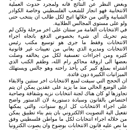
وبغض النظر عن النتائج فانه ولمجرد حدوث العملية
الانتخابية فهو انجاز للشعب الفلسطيني وخاصة الكوادر
الشبابية والتي من خلالها اتيح لكل طالب ان ينتخب حتى
ولو على مستوى المجالس الطلابية.
في الانتخابات العامة مر سنتان على اخر مرحلة ولكن لم
يتم تحريك أي شيء بخصوص الدفع باتجاه اجراء
الانتخابات وفقط ما جرى هو توسيع مكتب رئيس
الانتخابات ومديره الذي يعاني من تعيينات غير قانونية
كثيره ومن اجراءات تعسفية لكل من يخالفه وصلت
بعضها الى اروقة محاكم رام الله، وطقم الكنب الذي
اشتراه بمبلغ كبير كي يأخذ راحته وهو جالس ويستهلك
الميزانيات الكبيرة دون فائدة.
ان الحجج التي سيقت لمنع الانتخابات اخر سنتين والابقاء
على الوضع الحالي منذ ما يزيد على عقدين يمكن ان يتم
تجاوزها لو كان هناك لجنة انتخابات نزيه وشفافة وصاحبة
اختصاص بالقانون وسيادة دستورية لان الدستور واضح
على اجراء الانتخابات كل اربع سنوات، والتي يمكنها
تفعيل الية التصويت الالكتروني بان يتم بناء تطبيق يمكن
من خلاله اجراء انتخابات لكل ما مواطن فلسطيني وفق
ما نص عليه قانون الانتخابات بوضوح وان يصوت الكترونيا