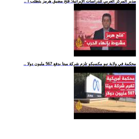
.. مدير المركز العربي للدراسات الإيرانية: فتح مضيق هرمز يتطلب أ
.. محكمة في ولاية نيو مكسيكو تلزم شركة ميتا بدفع 567 مليون دولا