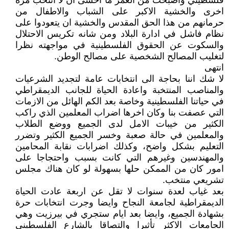
فلسطيني واصبحت من العمر ما اخشى ان لا انتخب مرة
اخرى والخشية الاكبر على الشباب والاطفال من
حرمانهم من هذا الحق المقدس والخشية ان يتعودوا على
نظام فاشل في ادارة البلاد ومن شانه تكريس الاحتلال
والسكوت عن الحقوق الفلسطينية في مواجهته نظرا
لتغليب المصالح الشخصية على مصالح الوطن.
انتهى
لا شك اننا بحاجة الى انتخابات عامة لتجديد الشرعيات
والمناصب المنتخبة واعادة الحياة للجانب الديمقراطي
في حياتنا الفلسطينية وخاصة بعد الكم الهائل من الازمات
التي عصفت بنا وكان اخرها اضراب المعلمين الذي راكب
الكثير من خيبات الامل لدى الجميع ووضع الطلاب
والمعلمين في حالة صعبة وخسر الجميع الكثير وتضرر
التعليم بشكل واضح، وكذلك اضرابات نقابة المحامين
والمهندسين وغيرهم التي كانت بسبب واحتجاجا على
امور كان من الممكن حلها بسهولة لو كان هناك مجلس
تشريعي منتخب.
بعد غياب لعدة سنوات لا تقل عن اربعة عادت الحياة
الديمقراطية لجامعة النجاح وايضا وجرت انتخابات حرة
بشهادة الجميع، وايضا بعد ايام ستجري في بيرزيت وهي
الجامعات الاكثر تأثيرا والتصاقا بالشارع الفلسطيني