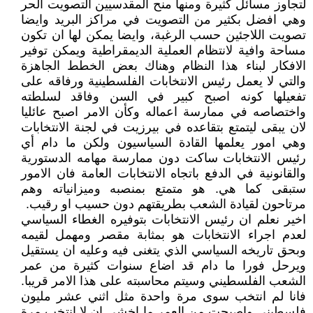
لتجاوز مسائل كثيرة ومنها منح المقدسيين التصويت الحر
وهي افضل بكثير من التصويت في مراكز البريد وايضا
تصويت اللاجئين حسب الرغبة، وايضا يمكن لها ان تكون
مساحة وافية لانتظام العملية الديمقراطية ويمكن توفير
الافكار لبناء هذا النظام وهناك بعض الخطط الجاهزة
والتي لا يعمل رئيس الانتخابات الفلسطينية ورفاقه على
تفعيلها كونه اصبح كبير في السن وفاقد لسلطته
واختصاصه في ممارسة اعماله وكأن الامر اصبح عائليا
لان يبقى ليتمتع بتقاعده في بيرزيت في لجنة الانتخابات
وهي امور يعلمها القادة السياسيون ولكن ما دام أي
رئيس الانتخابات ساكت دون ممارسة مهامه الدستورية
والقانونية في الدفع باتجاه الانتخابات العامة فان الامور
ستبقى كما هي. هو متمتع بمنصبه وميزانياته وهم
مرتاحون لقيادة الشعب بطريقتهم دون حسيب او رقيب.
اخير نعلم ان رئيس الانتخابات بتوفيره الغطاء السياسي
لعدم اجراء الانتخابات هو بمثابة مقصر ومهمل لقيمه
وبحق تاريخه السياسي الذي يتغنى فيه وعليه ان يستقيل
ويرحل فورا ما دام قد اضاع سنوات كثيرة من عمر
الشعب الفلسطيني وسيتم محاسبته على هذا الامر قريبا.
فانا لم انتخب سوى مرة واحدة مثل اثني عشر مليون
فلسطيني واصبحت من العمر ما اخشى ان لا انتخب مرة