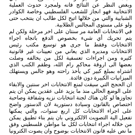
وبغض النظر عن النتائج فانه ولمجرد حدوث العملية
الانتخابية فهو انجاز للشعب الفلسطيني وخاصة الكوادر
الشبابية والتي من خلالها اتيح لكل طالب ان ينتخب حتى
ولو على مستوى المجالس الطلابية.
في الانتخابات العامة مر سنتان على اخر مرحلة ولكن لم
يتم تحريك أي شيء بخصوص الدفع باتجاه اجراء
الانتخابات وفقط ما جرى هو توسيع مكتب رئيس
الانتخابات ومديره الذي يعاني من تعيينات غير قانونية
كثيره ومن اجراءات تعسفية لكل من يخالفه وصلت
بعضها الى اروقة محاكم رام الله، وطقم الكنب الذي
اشتراه بمبلغ كبير كي يأخذ راحته وهو جالس ويستهلك
الميزانيات الكبيرة دون فائدة.
ان الحجج التي سيقت لمنع الانتخابات اخر سنتين والابقاء
على الوضع الحالي منذ ما يزيد على عقدين يمكن ان يتم
تجاوزها لو كان هناك لجنة انتخابات نزيه وشفافة وصاحبة
اختصاص بالقانون وسيادة دستورية لان الدستور واضح
على اجراء الانتخابات كل اربع سنوات، والتي يمكنها
تفعيل الية التصويت الالكتروني بان يتم بناء تطبيق يمكن
من خلاله اجراء انتخابات لكل ما مواطن فلسطيني وفق
ما نص عليه قانون الانتخابات بوضوح وان يصوت الكترونيا