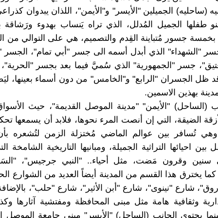
بيه (ساحليه) الجميلين "الأيسر" و"الأيمن"، اللذان يبدوان كذراع
و طفلها الجميل المُدلل، الذي تراه يَنساب بهدوء ورَشاقة 
ن بخمسة جسور مُتباينة القِدم والتصميم، هي على التوالي من ا
سر "الشهداء" الذي أبدل أسمه الى جسر "أبي تمام"، الجسر 
تيق"، جسر "الجمهورية" الذي سُميَّ فيما بعد بجسر "الحرية"،
قد ظل الجسران "الرابع" و"الخامس" من دون أسماء بعينها، ليَضّ
دينة بهذين الاسمين.
نب (الساحل) "الأيمن" "مدينة الموصل القديمة"، حيث الأسواق
لأزقة الضيقة، التي إن أنصت المرء نحوها، فلابد أن يسمعها تح
وهي تُسافر بين عوالم الماضي مُختزلة الزمن لتُشعره بأن
ل بين احيائها التراثية الجميلة، ومبانيها التاريخية الشامخة التي
 سنين وقرون مَضت، مثل أحياء.. "النبي جرجيس"، "السَر
 كما يخترق هذا القسم من المدينة أيضاً العديد من الشوارع الح
وق"، شارع "نينوى"، شارع "أبن الأثير"، شارع "حلب"، بالإضافة 
ارية وثقافية هامة مثل مبنى المحافظة ومفتشية آثارها وك
نما يحتوي الجانب (الساحل) "الأيسر" مبنى جامعة الموصل ا