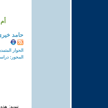
أم 
حامد خيري
الحوار المتمدن-العدد: 7586 - 23
المحور: دراسا
تنويه: هذه