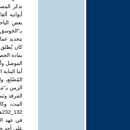
تذكر المصا
أيوانيه أل
بعض الباح
بـ"الجَوسق
بتجديد عمار
كان يُطلق 
بمادة الجص
الموصل وأح
أما البناية
المُضّلع، و
الزمن بـ"مَ
المَرقد ونَ
البيت، وكا
على أحد جد