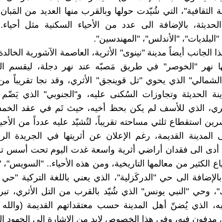
 الثقافية"، التي شُيّدت حولها وبالقرب منها العديد من المَبان
لحديثة، بالإضافة الى عدد من الأحياء السكنية مثل أحياء.. 
البلديات"، "الأندلس"، "المهندسين".
ا الجانب أيضاً مدينة "نينوى" الأثرية، العاصمة الآشورية الخالدة، 
نهر "الخوصر" في طريق مَصبّه عند نهر دجلة، ليقسم الم
لشمالي" الذي يحوي "تل قوينجق" الأثري، وقد نجا تقريباً من
نة الحديثة وتجاوزات السُكنى عليه، و"الجنوبي" الذي يَضّم 
ثري، الذي للأسف لم يكن بحظ أخيه، حيث تَم في عقد الخم
ين استقطاع ثلثي مساحته تقريباً، لتُشيّد عليه عدداً من الأحي
ى المدينة القديمة، رغم الإعلان عن أثريتها في الجريدة ال
 مما أدى الى فقدان أراضي أثرية واسعة غدت اليوم تحت أسس تلك
اع الكثير من معالمها التاريخية، ومن هذه الأحياء.. "السويس"، "ا
بالإضافة الى حي "الدركَزلية"، الذي يعني باللغة التركية "حي 
"، وحي "النبي يونس" الذي شُيّد بالقرب من التل الأثري، تبركا
ليه، الذي يُضنّ أهل المدينة حسب معتقداتهم القديمة (والله 
 مدفون فيه، وفي هذا الخصوص لابد من الإشارة الى الجهود الك