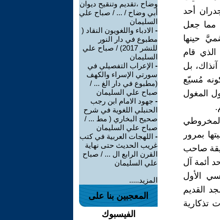
وضاح ،تقديم وتنقيح ديوان
جدران أحد
أبي وضاح / ... / صباح علي
السليمان
، مما جعل
-
الادباء واللغويون النقاد (
َّ حينها
مطبوع في دار النور
للنشر 2017) / صباح علي
 الذي قام
السليمان
آنذاك، بل
-
الإعراب التفصيلي في
سورتي الإسراء والكهف
نه مُسيّع
(مطبوع في دار الغ ... /
صباح علي السليمان
ول المغول
-
جهود الامام ابن رجب
.
الحنبلي اللغوية في شرح
صحيح البخاري ( مط ... /
ل المخروطي
صباح علي السليمان
تها بمرور
-
اللهجات العربية في كتب
غريب الحديث حتى نهاية
قيقة صاحب
القرن الرابع ال ... / صباح
حد أئمة آل
علي السليمان
اسي الأول
المزيد.....
لمسجد القديم
المعجبين بنا على
و مُثبت بكتابات تذكارية
الفيسبوك