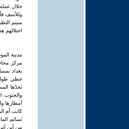
خلال عمله 
وللأسف فأن 
سيتم التطر
احتلالهم هذه المحا
مدينة المو
مركز محافظ
بغداد بمسا
تَحدّها ال
والجنوب ال
أمطارها واع
كانت أم الر
نَسائم الم
من أين أتى