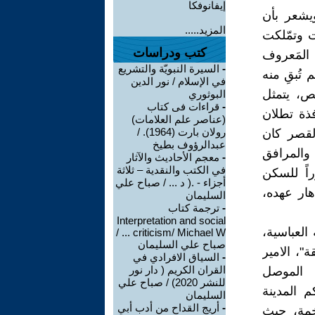
إيفانوفكا
ويشعر بأن
المزيد.....
ت وتمّلكت
كتب ودراسات
 المَعروف
-
السيرة النبويّة والتشريع
تُبقِ منه
في الإسلام / نور الدين
ص، يتمثل
البوثوري
-
قراءات فى كتاب
فذة تطلان
(عناصر علم العلامات)
رولان بارت (1964). /
لقصر كان
عبدالرؤوف بطيخ
والمرافق
-
معجم الأحاديث والآثار
في الكتب والنقدية – ثلاثة
راً للسكن
أجزاء - .( د ... / صباح علي
هار عهده،
السليمان
-
ترجمة كتاب
Interpretation and social
العباسية،
criticism/ Michael W ... /
صباح علي السليمان
"، الامير
-
السياق الافرادي في
القران الكريم ( دار نور
الموصل
للنشر 2020) / صباح علي
 حكم المدينة
السليمان
-
أريج القداح من أدب أبي
ية الفخمة، حيث