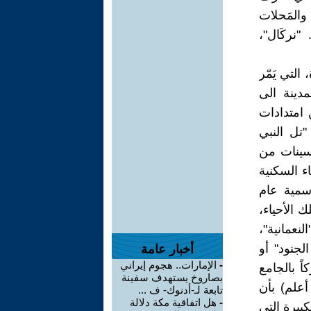
 والمَحلات
"نركَال"،
التي يَمّر
دينة الى
 امتدادات
"تل النبي
سينات من
اء السكنية
رسمية عام
 الأحياء،
لنعمانية"،
الجنود" أو
أخبار عامة
-
الإمارات.. هجوم إيراني
ً بالجامع
بصاروخ يستهدف سفينة
أعلم) بأن
تابعة لـ-أدنوك- ف ...
-
هل اتفاقية مكة دلالة
بيرة التي