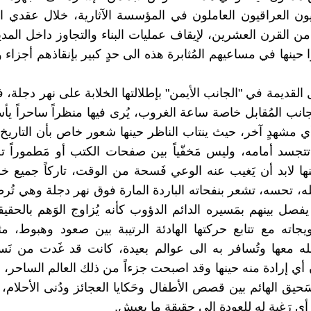
اريون العراقيون العاملون في المؤسسة الآثارية، خلال عقدي 
ن القرن العشرين، لإيقاف عمليات البناء والتجاوز داخل المدينة
حينها في مساعيهم المُثابرة هذه الى حدٍ كبير بإنقاذهم أجزاء
القديمة في "الجانب الأيمن" بإطلالتها الخلابة على نهر دجلة، 
جانب المُقابل خاصة ساعة الغروب، يُرى فيها منظراً ساحراً يأ
أي مشهدٍ آخر، حيث ينتاب الناظر حينها شعور خاص بأن التاريخ 
تتجسد أمامه، وليس مَخفّياً بين صفحات الكتب أو مَطموراً 
ها لابد أن يَغيب عنه الوعي فَسحة من الوقت، تاركاً جميع خلج
مله، تحسه، تشعر بنفحاته الباردة المارة فوق نهر دجلة وهي تُ
فصل بينهم بمَسيره الدائم الدؤوب كأنه يُزاوج الوَهم بالحقيق
اته مع تتابع حركتها الهادئة الرتيبة بين صعود وهبوط، م
ه معها وتُسافر به الى عوالم بعيدة، كانت قد غَدت من نَس
ي إرادة منه حينها وقد اصبحت جزءاً من ذلك العالم الساحر، ال
َحيق الهائم بين قصص الأطفال وحَكايا العجائز ودُنى الأحلام،
أي رَغبة له للعودة الى حقيقة ما يعيش.