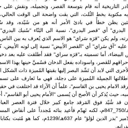
در التاريخية أنه قام بتوسعة القصر، وتجميله، ونقش على 
قابه مكتوبة بخط الثُلث، التي بقت واضحة الى الوقت الحالي
ثين يظن خطأً في بادئ الأمر أنه هو من شَيّده، وقد سُمي
 البدري" أي "قصر البدري"، نسبة الى البَنّاء "سُنبك البدري"
ته، ولم يكن "قرَه سَراي" هو الاسم الذي يُعرف به بين الناس 
عليه "آق سَراي" أي "القصر الأبيض" نسبة إلى لونه الأبيض، كو
 البيضاء، أما تسميته بـ"قرَه سراي" فقد أطلقت عليه بعد دخ
راقهم للقصر، واسوداده بفعل الدخان فسُميَّ حينها بهذا الاسم
 الأخرى التي لابد أن تَشّد البصر إليها بقبتها المُميزة ذات الشك
اطلالتها الجميلة المُميزة على دجلة، فهي ما تَعارف على تسمي
رقد الامام يحيى بن القاسم"، علماً أن الآراء قد اختلفت في ح
سبه، حيث يُذكر أن الأصح أن يُسمى "الأمام يحيى أبو القاسم"، أ
ن قد شُيّد فوق المَرقد جامع كبير خلال فترة العصر العب
132_232هـ/750_847م، لكنه تَهدّم فأعيد بنائه مُجدداً على أنقاض ا
في عهد الامير "بدر الدين لؤلؤ" عام 637هـ/1239م، كما ه
رانه.