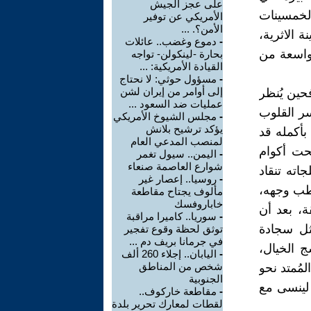
على عجز الجيش
الخمسينات
الأمريكي عن توفير
الأمن؟. ...
 الاثرية،
-
دموع وغضب.. عائلات
 واسعة من
بحارة -لينكولن- تواجه
القيادة الأمريكية: ...
-
مسؤول حوثي: لا نحتاج
إلى أوامر من إيران لشن
فحين يُنظر
عمليات ضد السعود ...
سر القلوب
-
مجلس الشيوخ الأمريكي
يؤكد ترشيح بلانش
بأكمله قد
لمنصب المدعي العام
تحت أكوام
-
اليمن.. سيول تغمر
شوارع العاصمة صنعاء
اته تنقاد
-
روسيا.. إعصار غير
رطب وجهه،
مألوف يجتاح مقاطعة
خاباروفسك
ة، بعد أن
-
سوريا.. كاميرا مراقبة
ثل سجادة
توثق لحظة وقوع تفجير
في جرمانا بريف دم ...
ج الخيال،
-
اليابان.. إجلاء 260 ألف
شخص من المناطق
مُمتد نحو
الجنوبية
 لينسى مع
-
مقاطعة خاركوف..
لقطات لمعارك تحرير بلدة