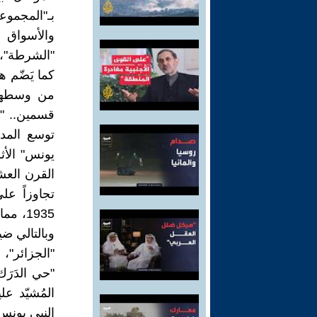
بـ"المجموعة
والأسواق ا
"الشرطة"، "
كما يَضّم هذ
من وسطها 
قسمين.. "ا
توسع المدي
يونس" الأ
القرن العشر
تجاوزاً عل
1935،
وبالتالي ضي
"الجزائر"، 
"حي الدَرَك
المُشيّد ع
النبي يونس