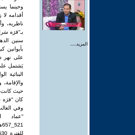
وحينما يست
أقدامه لا 
ناظريه، وأ
بـ"قرَه سَر
سنين الدهر
المزيد.....
بأيوانين ك
على نهر د
يَشتمل على
البنائية ا
والإقامة، 
حيث كانت تُ
كان "قرَه 
وفي الغالب 
"عماد ا