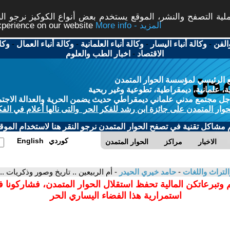
ة التصفح والنشر، الموقع يستخدم بعض أنواع الكوكيز نرجو النق
More info - المزيد
experience on our website
الفن
-
وكالة أنباء اليسار
-
وكالة أنباء العلمانية
-
وكالة أنباء العمال
-
وكا
الاقتصاد
-
اخبار الطب والعلوم
 الرئيسي لمؤسسة الحوار المتمدن
، علمانية، ديمقراطية، تطوعية وغير ربحية
ل مجتمع مدني علماني ديمقراطي حديث يضمن الحرية والعدالة الاجتم
حوار المتمدن على جائزة ابن رشد للفكر الحر والتى نالها أعلام في الفك
م مشاكل تقنية في تصفح الحوار المتمدن نرجو النقر هنا لاستخدام الموقع
كوردي
English
الاخبار
مراكز
الحوار المتمدن
التراث واللغات
-
حامد خيري الحيدر
- أم الربيعين .. تاريخ وصور وذكريات ..
 وتبرعاتكن المالية تحفظ استقلال الحوار المتمدن، فشاركونا 
استمرارية هذا الفضاء اليساري الحر