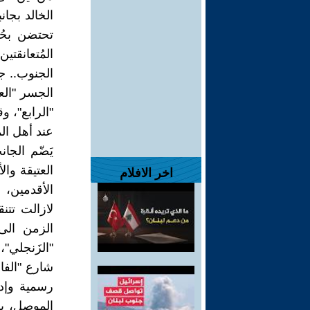
الخالد بجان
تحتضن بحُن
المُتعانقتي
الجنوب.. ج
الجسر "الع
"الرابع"، و
عند أهل الم
يَضّم الجا
العتيقة وا
اخر الافلام
الأقدمين، 
لازالت تتنق
الزمن الى
"الزَنجلي"،
شارع "الفار
رسمية وإد
الموصل، بي