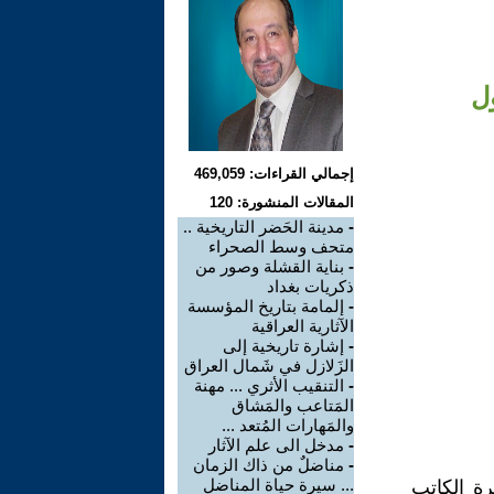
ول
إجمالي القراءات: 469,059
المقالات المنشورة: 120
-
مدينة الحَضر التاريخية ..
متحف وسط الصحراء
-
بناية القشلة وصور من
ذكريات بغداد
-
إلمامة بتاريخ المؤسسة
الآثارية العراقية
-
إشارة تاريخية إلى
الزَلازل في شَمال العراق
-
التنقيب الأثري ... مهنة
المَتاعب والمَشاق
والمَهارات المُتعد ...
-
مدخل الى علم الآثار
-
مناضلٌ من ذاك الزمان
... سيرة حياة المناضل
ة الكاتب