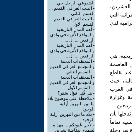
الشيوعي الراحل خي ...
العشرين،
-
البيت العراقي القديم ...
القسم الثاني
راثية التي
-
البيت العراقي القديم ...
رامية لدى
القسم الأول
-
أهم المدن التاريخية
والمواقع الأثرية في وادي
الرافدين ... ال ...
-
أهم المدن التاريخية
والمواقع الأثرية في وادي
ريخية، هي
الرافدين ... ال ...
-
المعتقدات الدينية
ن العاصمة
والمجتمع العراقي القديم
... القسم الثاني
عند تقاطع
-
المعتقدات الدينية
لة الشمالية، حيث
والمجتمع العراقي القديم
... القسم الأول
 في الغرب
-
هل قُتِل فؤاد سَفر؟
ة وغزارة
-
ملاحظة على موضوع بلاد
ما بين النهرين أزلية
ربيعين.
الوجود
َدخلها بأن
-
بلاد ما بين النهرين أزلية
الوجود
يه تماماً
-
لأجلِ عُيونكم ... مهداة
 نهر دجلة
لشهدء انتفاضة تشرين