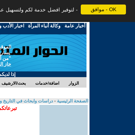
موافق - OK
لتوفير افضل خدمة لكم ولتسهيل عملي
أخبار عامة
-
وكالة أنباء المرأة
-
اخبار الأدب و
الموقع
يسارية
"من أج
حاز ال
إذا لديك
الزوار
اضافة/خدمات
بحث/الارشيف
الصفحة الرئيسية
-
دراسات وابحاث في التاريخ و
تبرعاتكم