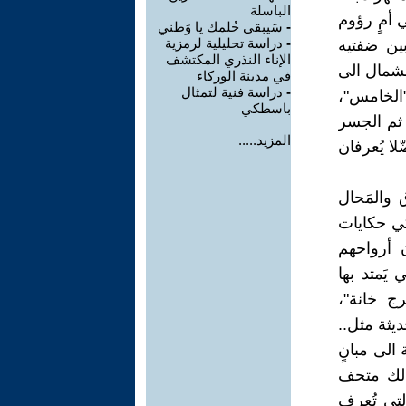
الباسلة
ي أمٍ رؤوم
-
سَيبقى حُلمك يا وَطني
-
دراسة تحليلية لرمزية
بين ضفتيه
الإناء النذري المكتشف
لشمال الى
في مدينة الوركاء
-
دراسة فنية لتمثال
"الخامس"،
باسطكي
 ثم الجسر
المزيد.....
لا يُعرفان
 والمَحال
كي حكايات
 أرواحهم
 يَمتد بها
ج خانة"،
ديثة مثل..
الى مبانٍ
ذلك متحف
لتي تُعرف