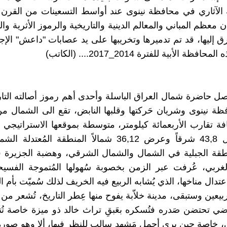
الآثاري في محافظة نينوى عند أواسط التسعينات من القرن 
معظم المباني والمعالم الدينية والتاريخية والرموز الأثرية والت
ق إليها، قد تم تدميرها وتخريبها على يد عصابات "داعش" الإج
فظة الأبية للفترة 2014_2017.... (الكاتب)
صل حاضرة شمال العراق الباسلة وأحدى أهم رموز أصالته التا
ة نينوى وشريان حَركتها وقلبها النابض، تقع الى الشمال م
فة تقارب الأربعمائة كيلومتر، متوسطة بموقعها الاستراتيجي 
خطي طول 43,8 شرقاً وعرض 36,12 شمالاً المنطقة المُعتد
منطقة الجبلية في الشمال والشمال الشرقي، وهضبة الجزيرة
غربي، عُرفت عبر الزمن بخصوبة سُهولها المُتموجة الفسيح
تدال مناخها، الذي يُشابه الربيع فيه الخريف لذلك سُميّت بأم ال
بيعين وستبقى، مدينة خلاّبة يفوح منها عِطر التاريخ، تُشعر من ي
اضي تحتضن صَدره فتُسكره بعَبقِ تراث خالد ذو ميزة خاصة تُنس
، خاصة حين يرى أجمل مَشهد سالب للنظر فيها، ألا وهو صورة