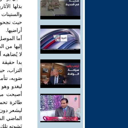
بذلها الآث
والستينات م
حيث نجحوا 
أراضيها.
أما الموصل 
إليها من ال
لا يُضاهيه 
بدا حقيقة 
التراب، حين
صَوبه، تتأ
ليغدو وهو ي
أصبحت مويج
طائرة تحمل
ليشعر دون أ
الماضي الس
نَشوته تلك 