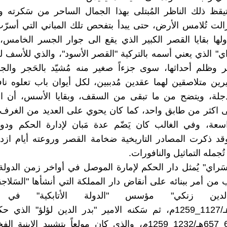
يقظ ذلك الناظر المُبتلى بهذا الجمال الساحر من سَكرته 
زالت تُلامس الأرض، حتى يبدأ بتفحص تلك المباني التي أسرّ
ولها بقايا القصر الكبير الذي يقع الى جوار الجسر الخامس،
اي" الذي يعني أسمه بالتركية "القصر الأسود"، والذي للأسف لم 
 وظلم أحداثها، سوى جزءاً صغير منه مُشيّد بالحَجر والج
بيرين متلاصقين لهما عقدين مُدببين، لكل أيوان باب تعلوه نا
جلة، ويتضح من ما تبقى من السقف، وبقايا الأسس، أن ا
 اكثر من طابق واحد، كما كان يحوي على العديد من الغرف 
لواسعة، وفي الغالب كان يَضّم عدة مَبان لإدارة الحكم ودو
وقد ذكرت المصادر التاريخية ضخامة القصر وروعته أيام ازد
جمله التماثيل والنافورات.
سَراي" يُمثل دار الحكم لإمارة الموصل في أواخر زمن الدولة 
من أمر ببنائه على أنقاض دار المملكة التي أنشأها "السَلاجقة
لدين زنكي" مؤسس "الدولة الأتابكية" في 
521_657هـ/1127_1259م، ثم سَكنه الامير "بدر الدين لؤلؤ" الذي
للفترة 630_657هـ/1232_1259م، والذي كان مولعاً بتشييد الابن