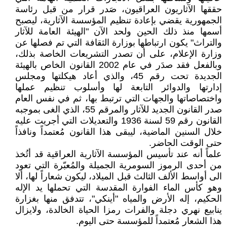
حققها الآثاريون العراقيون، صَدر قرار من قبل رئاسة
الجمهورية يقضي بإعادة تنظيم المؤسسة الآثارية، ليصبح
أسمها منذ ذلك الحين ولحد الآن "الهيئة العامة للآثار
والتراث" يكون ارتباطها بوزارة الثقافة التي تم فصلها عن
وزارة الإعلام، على أن تصدر التشريعات الخاصة بذلك،
وبالفعل فقد صدَر في عام 2002 القانون الخاص بالهيئة
الجديدة تحت رقم 45، والذي أعاد هيكلتها ومجلس
إدارتها والدوائر التابعة لها وأسلوب تنظيم عملها
واختصاصاتها والجهات التي ترتبط بها، ثم في نفس العام
صدر القانون الجديد للآثار والمرقم 55، الذي الغى بموجبه
القانون رقم 59 لسنة 1936 والتعديلات التي أجريت عليه
خلال السنين الماضية، ليبقى هذا القانون مُعتمداً ونافذاً
حتى الوقت الحاضر.
علماً أنه عند تأسيس المؤسسة الآثارية العراقية قد أتُخذ
من أحدى الرموز السومرية الجميلة والمُعبّرة التي تعود
الى أواسط الألف الثالث قبل الميلاد، ليكون شعاراً لها، ألا
وهو كأس الماء الفوارة المقدسة التي تحملها يد الإله
الحكيم، إله الأرض والمياه "أينكي"، تتدفق منها بغزارة
ينابيع نهري دجلة والفرات رمزا الحياة الخالدة، ولايزال
هذا الشعار مُعتمداً للمؤسسة حتى اليوم.