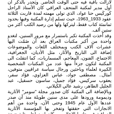
لازالت باقية فيه حتى الوقت الحاضر. ويَجدر بالذكر أن
أول مدير لمكتبة المتحف العراقي كان الأستاذ الراحل
كَوركَيس حنا عواد، الذي تولى مهمته لمدة قاربت الثلاثة
عقود 1933_1963، حيث تسلم إدارة المكتبة وفيها بحدود
ثمانمئة كتاب فقط، ليتركها ولها من رصيد الكتب أكثر من
ستين ألف.
وقد أخذت المكتبة تكبر باستمرار مع مرور السنين، لتغدو
واحدة من أكبر مكتبات العراق بعد أن ضَمّت اليها
عشرات آلاف الكتب وبمختلف اللغات والموضوعات
إضافة الى التاريخ والآثار، مثل الأديان، الجغرافية،
الاجتماع، الفنون، المعاجم، المسماريات، كما انتقلت الى
المكتبة لتكون جزءاً منها عدد من المكتبات الشخصية
الكبيرة لعلماء وباحثين ورجال سياسة عراقيين متوفين،
أمثال.. مصطفى جواد، عباس العزاوي، فؤاد سفر،
يعقوب سركيس، فؤاد جميل، ساسون حسقيل، عبد
الجليل الطاهر، رشيد عالي الكَيلاني.
وبالإضافة الى المكتبة كان صدور مجلة "سومر" الآثارية
وديمومة ورودها على مدى سنين طويلة منذ أن صدر
عددها الأول عام 1945 وحتى الآن، واحدة من أهم
الانجازات التي حققتها وتفخر بها المؤسسة الآثارية