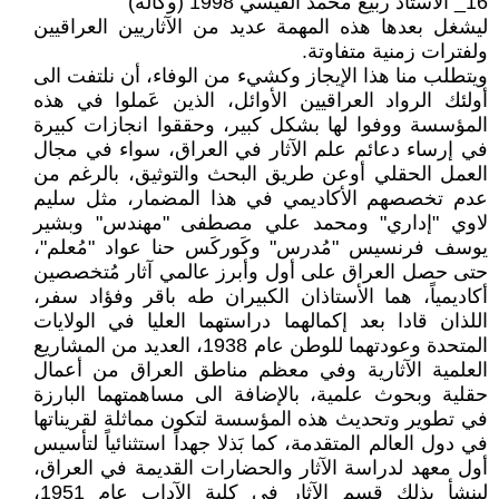
16_ الأستاذ ربيع محمد القيسي 1998 (وكالة)
ليشغل بعدها هذه المهمة عديد من الآثاريين العراقيين
ولفترات زمنية متفاوتة.
ويتطلب منا هذا الإيجاز وكشيء من الوفاء، أن نلتفت الى
أولئك الرواد العراقيين الأوائل، الذين عَملوا في هذه
المؤسسة ووفوا لها بشكل كبير، وحققوا انجازات كبيرة
في إرساء دعائم علم الآثار في العراق، سواء في مجال
العمل الحقلي أوعن طريق البحث والتوثيق، بالرغم من
عدم تخصصهم الأكاديمي في هذا المضمار، مثل سليم
لاوي "إداري" ومحمد علي مصطفى "مهندس" وبشير
يوسف فرنسيس "مُدرس" وكَوركَس حنا عواد "مُعلم"،
حتى حصل العراق على أول وأبرز عالمي آثار مُتخصصين
أكاديمياً، هما الأستاذان الكبيران طه باقر وفؤاد سفر،
اللذان قادا بعد إكمالهما دراستهما العليا في الولايات
المتحدة وعودتهما للوطن عام 1938، العديد من المشاريع
العلمية الآثارية وفي معظم مناطق العراق من أعمال
حقلية وبحوث علمية، بالإضافة الى مساهمتهما البارزة
في تطوير وتحديث هذه المؤسسة لتكون مماثلة لقريناتها
في دول العالم المتقدمة، كما بَذلا جهداً استثنائياً لتأسيس
أول معهد لدراسة الآثار والحضارات القديمة في العراق،
لينشأ بذلك قسم الآثار في كلية الآداب عام 1951،