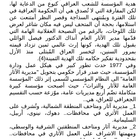
هدية المؤسسة للشعب العراقي كنوع من الدعاية لها،
لكن المفارقة التي لا تُصدق هي أن الحكومة العراقية في
تلك الفترة وبمُنتهى السذاجة وقصر النظر أمتنعت عن
استلامها، بحجة أن المتحف ليس فيه مكان شاغر لعرض
تلك اللوحات، بالرغم من النصيحة العقلانية الهامة التي
قدّمها مدير الآثار العام آنذاك الدكتور فيصل الوائلي
بقبول تلك الهدية، كونها إرث عالمي ثمين تزداد قيمته
بمرور السنين، ليَخسر العراق المُبتلى منذ الأزل
بمَحدودية تفكير حكامه تلك الهدية الثمينة(4).
وفي 1977 حدث تطور كبير في هيكل عمل ودارة
المؤسسة، حيث صدر قرار حكومي بتحويل "مديرية الآثار
العامة" الى النظام المؤسسي لتُسمى إثر ذلك "المؤسسة
العامة للآثار والتراث"، حيث أصبحت مؤسسة كبيرة
متكاملة تضّم أربع مديريات عامة، موّزعة حسب التقسيم
الجغرافي للعراق، هي..
1_ مديرية آثار ومتاحف المنطقة الشمالية، وتُشرف على
العمل الأثري في محافظات.. دهوك، نينوى، أربيل،
السليمانية.
2_ مديرية آثار ومتاحف المنطقتين الشرقية والوسطى،
ومهمتها الاشراف على العمل الآثاري في محافظات..