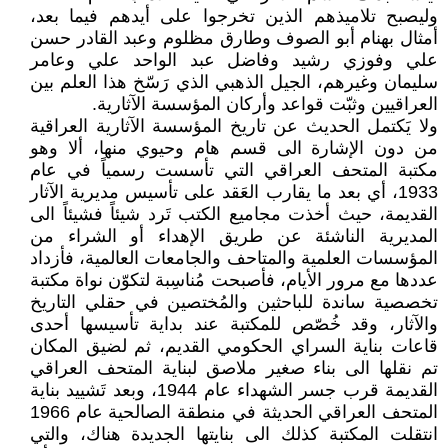
وليصبح تلاميذهم الذين تخرجوا على أيدهم فيما بعد،
أمثال بهنام أبو الصوف وطارق مظلوم وعبد القادر حسن
علي وفوزي رشيد وفاضل عبد الواحد علي وعامر
سليمان وغيرهم، الجيل الذهبي الذي رَسّخ هذا العلم بين
العراقيين وثبّت قواعد وأركان المؤسسة الآثارية.
ولا يَكتمل الحديث عن تاريخ المؤسسة الآثارية العراقية
من دون الإشارة الى قسم هام وحيوي منها، ألا وهو
مكتبة المتحف العراقي التي تأسست رسمياً في عام
1933، أي بعد ما يقارب العَقد على تأسيس مديرية الآثار
القديمة، حيث أخذت مجاميع الكتب تَرد شيئاً فشيئاً الى
المديرية الناشئة عن طريق الإهداء أو الشراء من
المؤسسات العلمية والمتاحف والجامعات العالمية، فأزداد
عددها مع مرور الأيام، فأصبحت مُناسِبة لتكوّن نواة مكتبة
تخصصية ساندة للباحثين والمُختصين في حقلي التاريخ
والآثار، وقد خُصّص للمكتبة عند بداية تأسيسها أحدى
قاعات بناية السراي الحكومي القديم، ثم لضيق المكان
تم نقلها الى بناء صغير ملاصق لبناية المتحف العراقي
القديمة قرب جسر الشهداء عام 1944، وبعد تَشييد بناية
المتحف العراقي الحديثة في منطقة الصالحية عام 1966
انتقلت المكتبة كذلك الى بنايتها الجديدة هناك، والتي