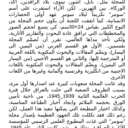
للمجلة مثل.. بابل، آشور، نينوى، بلاد الرافدين، أكد،
الوركاء، بين النهرين.. لكن الآراء استقرت على أسم
"سومر" تكريماً لبلاد سومر مَهد أولى الحضارات
الانسانية، كما اتفقت اللجنة أن يكون حجم المجلة من
النوع الكبير بقياس 24×30سم، كي يتسع لحجم الصور
والمخططات التي ترافق عادة البحوث والتقارير الآثارية،
ولكي تأخذ مداها العالمي، تقرر أن تُصمّم المجلة
بقسمين.. الأول هو القسم العربي (من اليمين الى
اليسار)، ويضّم المقالات والبحوث المكتوبة باللغة العربية
أو المترجمة إليها، والثاني هو القسم الأجنبي (من اليسار
الى اليمين)، ويضّم المقالات والبحوث المكتوبة باللغات
الاجنبية من انكَليزية وفرنسية وألمانية وغيرها من اللغات
الأخرى.
وقد عانت المجلة صعوبات كبيرة عند اصدارها أول مرة،
بسبب الظروف الصعبة التي حلت بالعراق خلال فترة
الحرب العالمية الثانية 1939_1945، من ناحية تأمين
الورق بحجمه الملائم وايجاد أحبار الطباعة المناسبة،
وكذلك اختيار المطبعة التي يمكنها تنفيذ هذا العمل، لكن
رغم ذلك فقد تكللت تلك الجهود العظيمة بإصدار مجلة
"سومر" التي غدَت المطبوع العلمي الرسمي للمؤسسة
الآثارية العراقية، وذلك في شهر كانون الثاني عام 1945،