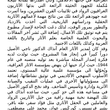
العراقية في جانبها الاعلامي، وكان اصدراها بمثابة نتيجة
مُكملة للجهود الحثيثة الرائعة التي بدئها الآثاريون
العراقيون الرواد في ثلاثينات القرن العشرين، وما أثمرت
عنه جهودهم الرائعة تلك من نتائج مهمة لأعمالهم الآثارية
الحقلية ودراساتهم التاريخية، التي أخذت بالازدياد
والتطور بمرور الوقت، لذلك دعَت الحاجة لإصدار مطبوع
يتم فيه توثيق تلك الأعمال، إضافة الى نَشر آخر المقالات
والبحوث العلمية الخاصة بعلم الآثار والتاريخ باللغة
العربية وكذلك باللغات الاجنبية.
وقد كان لمدير الآثار العام آنذاك الدكتور ناجي الأصيل
دوراً كبيراً في إنجاز هذا المشروع، حيث تولدت لديه
فكرة إصدار المجلة مباشرة بعد توليه منصبه في عام
1944، حيث أراد حينها أن ينهض بمؤسسة الاثار العراقية،
ويُحوّلها الى مؤسسة علمية عالية المستوى، تعتمد
الأسلوب المنهجي الأكاديمي في توثيق نشاطاتها، إضافة
الى مسؤولياتها الأخرى في عمليات التنقيب والصيانة
الأثرية وإدارة وتأسيس المتاحف. وقد نجَح الدكتور الأصيل
في مساعيه هذه الى حدٍ كبير، حيث ساعده آنذاك في
تلك النهضة نخبة مهنية راقية من جيل الآثاريين الرواد
والعاملين في الحقل الآثاري مثل فؤاد سفر، طه باقر،
بشير فرنسيس، كَوركَيس عواد، محمد علي مصطفى،