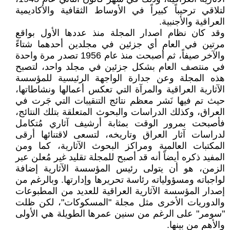
لتلاقي ترحيباً كبيراً في الأوساط الثقافية والأكاديمية
العراقية والأجنبية.
وقد كان نظام اصدار المجلة منذ عددها الأول بواقع
مرتين في العام أي جزئين في مجلدين أحدهما شتاءً
والآخر صيفاً، ثم أصبحت منذ عام 1956 تصدر مرة واحدة
في منتصف العام بشكل جزئين في مجلد واحد، لتصبح
هذه المجلة وعن جدارة الواجهة الرئيسية للمؤسسة
الآثارية العراقية والمرآة التي تعكس أعمالها ونشاطاتها،
حيث تم فيها نَشر معظم نتائج التنقيبات التي جَرت في
العراق، وكذلك الدراسات والبحوث المتعلقة بتلك النتائج،
فأصبحت بمرور الوقت بمثابة أرشيف آثاري مُتكامل
لدراسات آثار العراق وتاريخه، لتسعى لاقتنائها أرقى
المكتبات العالمية ومراكز البحوث الآثارية، كما ومن
المفيد ذكره أيضاً أنه قد أصبح للمجلة تقليد غير مُعلن عبر
الزمن، هو أن يتولى رئيس المؤسسة الآثارية إضافة
لواجباته ومسؤولياته رئاسة تحريرها وإدارتها. وبالرغم من
إصدار المؤسسة الآثارية العراقية للعديد من المطبوعات
والدوريات الأخرى مثل مجلة "المسكوكات"، لكن ظلت
"سومر" على الرغم من سنين عمرها الطويلة هي الأولى
والأهم من بينها.