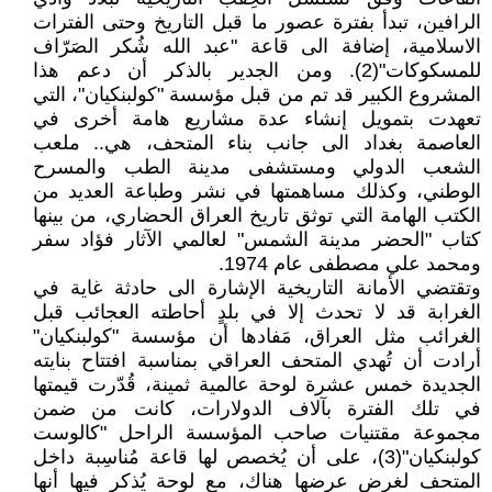
الرافين، تبدأ بفترة عصور ما قبل التاريخ وحتى الفترات
الاسلامية، إضافة الى قاعة "عبد الله شُكر الصَرّاف
للمسكوكات"(2). ومن الجدير بالذكر أن دعم هذا
المشروع الكبير قد تم من قبل مؤسسة "كولبنكيان"، التي
تعهدت بتمويل إنشاء عدة مشاريع هامة أخرى في
العاصمة بغداد الى جانب بناء المتحف، هي.. ملعب
الشعب الدولي ومستشفى مدينة الطب والمسرح
الوطني، وكذلك مساهمتها في نشر وطباعة العديد من
الكتب الهامة التي توثق تاريخ العراق الحضاري، من بينها
كتاب "الحضر مدينة الشمس" لعالمي الآثار فؤاد سفر
ومحمد علي مصطفى عام 1974.
وتقتضي الأمانة التاريخية الإشارة الى حادثة غاية في
الغرابة قد لا تحدث إلا في بلدٍ أحاطته العجائب قبل
الغرائب مثل العراق، مَفادها أن مؤسسة "كولبنكيان"
أرادت أن تُهدي المتحف العراقي بمناسبة افتتاح بنايته
الجديدة خمس عشرة لوحة عالمية ثمينة، قُدّرت قيمتها
في تلك الفترة بآلاف الدولارات، كانت من ضمن
مجموعة مقتنيات صاحب المؤسسة الراحل "كالوست
كولبنكيان"(3)، على أن يُخصص لها قاعة مُناسِبة داخل
المتحف لغرض عرضها هناك، مع لوحة يُذكر فيها أنها