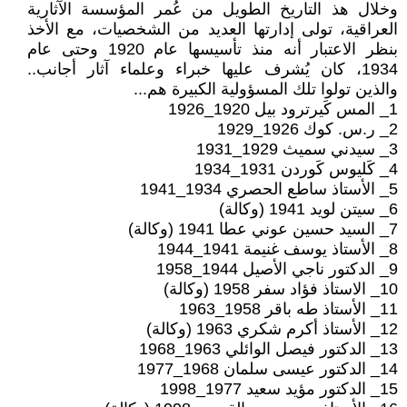
وخلال هذ التاريخ الطويل من عُمر المؤسسة الآثارية
العراقية، تولى إدارتها العديد من الشخصيات، مع الأخذ
بنظر الاعتبار أنه منذ تأسيسها عام 1920 وحتى عام
1934، كان يُشرف عليها خبراء وعلماء آثار أجانب..
والذين تولوا تلك المسؤولية الكبيرة هم...
1_ المس كَيرترود بيل 1920_1926
2_ ر.س. كوك 1926_1929
3_ سيدني سميث 1929_1931
4_ كَليوس كَوردن 1931_1934
5_ الأستاذ ساطع الحصري 1934_1941
6_ سيتن لويد 1941 (وكالة)
7_ السيد حسين عوني عطا 1941 (وكالة)
8_ الأستاذ يوسف غنيمة 1941_1944
9_ الدكتور ناجي الأصيل 1944_1958
10_ الاستاذ فؤاد سفر 1958 (وكالة)
11_ الأستاذ طه باقر 1958_1963
12_ الأستاذ أكرم شكري 1963 (وكالة)
13_ الدكتور فيصل الوائلي 1963_1968
14_ الدكتور عيسى سلمان 1968_1977
15_ الدكتور مؤيد سعيد 1977_1998