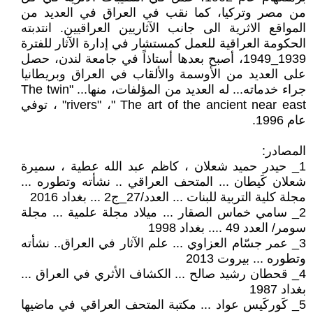
من مصر وتركيا، كما نقب في العراق في العديد من
المواقع الاثرية الى جانب الآثاريين العراقيين. انتدبته
الحكومة العراقية للعمل كمستشار في إدارة الآثار للفترة
1939_1949، أصبح بعدها أستاذاً في جامعة لندن، حصل
على العديد من الأوسمة والألقاب في العراق وبريطانيا
جراء خدماته... له العديد من المؤلفات، منها... "The twin
rivers" ،" The art of the ancient near east" ، توفي
عام 1996.
المصادر:
1_ حيدر حميد شعلان ، كاظم عبد الله عطية ، سميرة
شعلان كَيطان ... المتحف العراقي .. نشأته وتطوره ...
مجلة كلية التربية للبنات ... العدد/27_ج2 ... بغداد 2016
2_ سامي خماس الصقار ... ميلاد مجلة علمية ... مجلة
سومر/ العدد 49 .... بغداد 1998
3_ عمر جسّام العزاوي ... علم الآثار في العراق.. نشأته
وتطوره ... بيروت 2013
4_ قحطان رشيد صالح ... الكشاف الأثري في العراق ...
بغداد 1987
5_ كَوركَيس عواد ... مكتبة المتحف العراقي في ماضيها