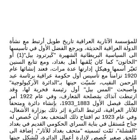
للمؤسسة الآثارية العراقية تاريخ طويل أرتبط مع نشأة
الدولة العراقية الحديثة، ويرجع الفضل الأول في تأسيسها
الى السياسية البريطانية الشهيرة "كَيرترود بيل"(1) أو
"الخاتون" كما كان يُلقبها أهل بغداد، ومع تتابع السنين
تَغيّر أسمها وهيكل إدارتها عدة مرات، فعند إنشائها عام
1920 تزامناً مع تأسيس أول حكومة عراقية برئاسة عبد
الرحمن النقيب، سُميّت حينها بـ"الدائرة الآركيولوجية"
وأصبحت "المس بيل" أول رئيسة فخرية لها، وقد
ارتبطت آنذاك بمَصلحة المَعارف، وفي عام 1922 أمر
الملك فيصل الأول 1883_1933، بإنشاء دائرة ومتحفاً
للآثار العراقية، لترتبط الدائرة إثر ذلك بوزارة الأشغال،
وفي عام 1923 تم افتتاح ذلك المتحف بعد أن خُصص له
جناح مُستقل في بناية السراي الحكومي القديم في بغداد
"القشلة"، تَمّت تَسميته "متحف بغداد للآثار"، إضافة الى
مُلحقٍ صغير خُصص لإدارة أعمال الدائرة، لتُشكل حينها