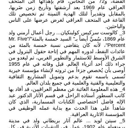
الفضة، و72 من النحاس، قام بإهدائها الى المتحف
العراقي عام 1969 بعد أرشفتها وتأريخ زمن ضَربها،
بالمقابل وتقديراً لتلك الهدية الثمينة تم تخصيص تلك
القاعة في المتحف العراقي لغرض عرضها على الناس
والباحثين.
3_ كالوست سركيس كولبنكيان... رجل أعمال أرمني ولد
عام 1869، سُميَّ أيضاً بـ" السيد خمسة بالمئة"/"Mr. Five
Percent"، لأنه كان يتقاضى نسبة خمسة بالمئة من
عائدات النفط، لدوره المهم في إتاحة حقول البترول في
الشرق الأوسط للاستثمار والتطوير الغربي، ثم ليغدو من
جراء ذلك أحد أثرياء العالم. قبل وفاته في عام 1955
أوصى بأن يُخصص جزءاً من ثروته لإنشاء مؤسسة خيرية
تُسمى باسمه تقوم بدعم وتمويل المشاريع الثقافية
والتعليمية والفنية والعلمية في جميع بلدان العالم.
4_ هذه المعلومة الغائبة عن معظم العراقيين، قد أفاد بها
كاتب السطور أستاذه الراحل في قسم الآثار الدكتور عبد
الإله فاضل اختصاصي الكتابات المسمارية، الذي كان
شاهداً على هذا الحدث مع بداية عمله الوظيفي في
المؤسسة الاثارية العراقية.
5_ سيتن لويد ... عالم آثار بريطاني ولد في مدينة
برمنغهام عام 1902، عمل في التنقيبات الأثرية في كل