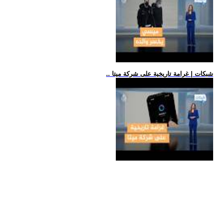
.. شبكات | غرامة تاريخية على شركة ميتا