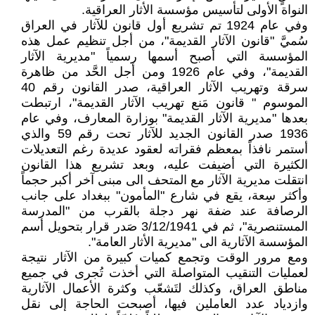
النواة الأولى لتأسيس مؤسسة الأثار العراقية.
وفي عام 1924 تم تشريع أول قانون للآثار في العراق
سُميَّ "قانون الآثار القديمة"، من أجل تنظيم عمل هذه
المؤسسة التي أصبح أسمها رسمياً "مديرية الآثار
القديمة"، وفي عام 1926 ومن أجل الحَّد من ظاهرة
سرقة وتهريب الآثار العراقية، صدر القانون رقم 40
الموسوم " قانون مَنع تهريب الآثار القديمة"، ارتبطت
بعدها "مديرية الآثار القديمة" بوزارة المعارف، وفي عام
1936 صدر القانون الجديد للآثار تحت رقم 59 والذي
أستمر نافذاً بمعظم فقراته لعقود عديدة رغم التعديلات
الكثيرة التي أضيفت عليه، وبعد تشريع هذا القانون
انتقلت مديرية الآثار مع المتحف الى مبنى آخر أكبر حجماً
وأكثر سِعة، يقع في شارع "المأمون" ببغداد على جانب
الرصافة عند ضفة نهر دجلة بالقرب من "المدرسة
المستنصرية"، ثم في 3/12/1941 صَدر قرار بتحويل أسم
المؤسسة الآثارية الى "مديرية الأثار العامة".
ومع مرور الوقت وتجمع كميات كبيرة من الآثار نتيجة
لعمليات التنقيب المتواصلة التي أخذت تُجرى في جميع
مناطق العراق، وكذلك لتَشعّب وكثرة الأعمال الآثارية
وازدياد عدد العاملين فيها، أصبحت الحاجة إلى نقل