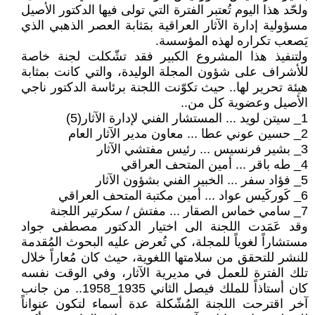
ولحّد هذا اليوم تُعتبر الفترة التي تولى فيها الدكتور الأصيل
مسؤولية إدارة الآثار العراقية بمَثابة العصر الذهبي الذي
يَصعب تكراره لهذه المؤسسة.
ولتنفيذ هذا المشروع الكبير فقد تشّكلت لجنة خاصة
للأشراف على شؤون المجلة الوليدة، والتي كانت بمثابة
هيئة تحرير لها.. حيث تكوّنت اللجنة برئاسة الدكتور ناجي
الأصيل وعضوية كل من..
1_ سيتن لويد ... المستشار الفني لإدارة الآثار(5)
2_ حسين عوني عطا ... معاون مدير الآثار العام
3_ بشير فرنسيس ... رئيس مفتشي الآثار
4_ طه باقر ... أمين المتحف العراقي
5_ فؤاد سفر ... الخبير الفني بشؤون الآثار
6_ كَوركَيس عواد ... أمين مكتبة المتحف العراقي
7_ سامي خماس الصقار ... مفتش / سكرتير اللجنة
وقد عَمَدت اللجنة الى اختيار الدكتور مصطفى جواد
مستشاراً لغوياً للمجلة، كي تُعرض عليه البحوث المُقدمة
للنشر للتحقق من سلامتها اللغوية، حيث كان مُعاراً خلال
تلك الفترة للعمل في مديرية الآثار، وفي الوقت نفسه
كان أستاذاً للملك فيصل الثاني 1935_1958.. من جانب
آخر اقترحت اللجنة المُشّكلة عدة أسماء لتكون عنواناً