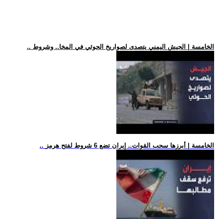
.. الخامسة | الجيش اليمني يتصدى لصواريخ الحوثي في المخا.. وشروط
.. الخامسة | أبرزها سحب القوات.. إيران تضع 6 شروط لفتح هرمز