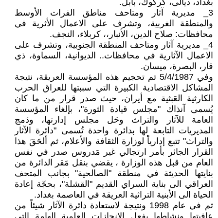
بغداد، ديالى، كركوك، بابل.
3_ مديرية آثار ومتاحف مناطق الفرات الأوسط
والمنطقة الغربية، وتشرف على الاعمال الأثرية في
محافظات: صلاح الدين، الأنبار،، كربلاء، النجف.
4_ مديرية آثار ومتاحف المنطقة الجنوبية، وتشرف على
الاعمال الآثارية في محافظات.. الديوانية، السماوة، ذي
قار، البصرة، ميسان.
وفي 5/4/1987 تم تحجيم هذه المؤسسة العريقة، نتيجة
المشاكل الاقتصادية الكبيرة التي سببتها للعراق الحرب
الكارثية العَبثية مع أيران، حيث صدر قرار من ما كان
يُسمى آنذاك "مجلس قيادة الثورة"، بإلغاء المؤسسة
العامة للآثار والتراث وحَل مجلس إدارتها، ودَمج
المديريات التابعة لها بدائرة واحدة تُسمى "دائرة الآثار
والتراث" تتبع إدارياً لوزارة الثقافة والأعلام، ثم ألحَقَ هذا
القرار الجائر بأمر ارتجالي غير مَدروس صدر في نفس
العام من قبل هذه الوزارة ، يقضي بنقل مَقر الدائرة من
بنايتها الحديثة في منطقة "الصالحية" بجانب المتحف
العراقي الى بناية السراي القديم "القشلة"، بحجّة إعادة
الحياة الى الأبنية التراثية العريقة في العاصمة بغداد.
ثم في عام 1998 ونتيجة لاستعادة دائرة الآثار شيئاً من
عافيتها ونشاطها بفعل الانجازات العلمية الهامة التي