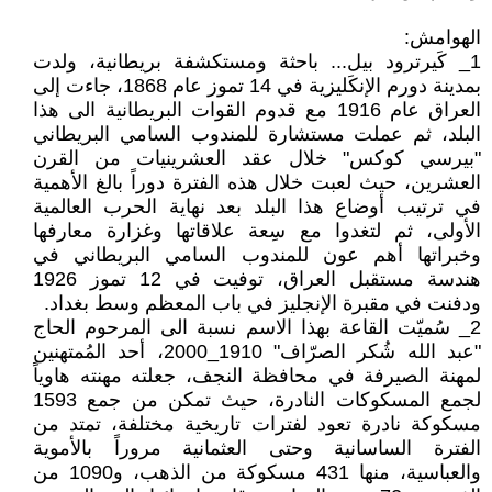
الهوامش:
1_ كَيرترود بيل... باحثة ومستكشفة بريطانية، ولدت
بمدينة دورم الإنكَليزية في 14 تموز عام 1868، جاءت إلى
العراق عام 1916 مع قدوم القوات البريطانية الى هذا
البلد، ثم عملت مستشارة للمندوب السامي البريطاني
"بيرسي كوكس" خلال عقد العشرينيات من القرن
العشرين، حيث لعبت خلال هذه الفترة دوراً بالغ الأهمية
في ترتيب أوضاع هذا البلد بعد نهاية الحرب العالمية
الأولى، ثم لتغدوا مع سِعة علاقاتها وغزارة معارفها
وخبراتها أهم عون للمندوب السامي البريطاني في
هندسة مستقبل العراق، توفيت في 12 تموز 1926
ودفنت في مقبرة الإنجليز في باب المعظم وسط بغداد.
2_ سُميّت القاعة بهذا الاسم نسبة الى المرحوم الحاج
"عبد الله شُكر الصرّاف" 1910_2000، أحد المُمتهنين
لمهنة الصيرفة في محافظة النجف، جعلته مهنته هاوياً
لجمع المسكوكات النادرة، حيث تمكن من جمع 1593
مسكوكة نادرة تعود لفترات تاريخية مختلفة، تمتد من
الفترة الساسانية وحتى العثمانية مروراً بالأموية
والعباسية، منها 431 مسكوكة من الذهب، و1090 من