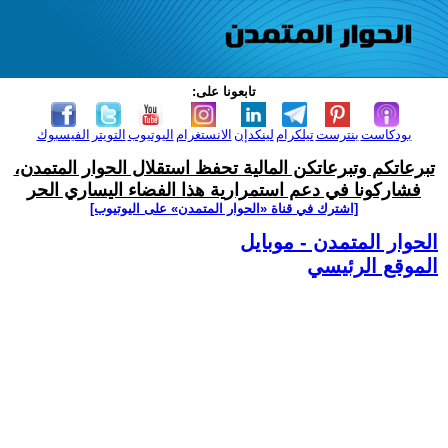
تابعونا على:
بودكاست
بنترست
تيلكرام
لينكدإن
الانستغرام
اليوتيوب
التويتر
الفيسبوك
تبرعاتكم وتبرعاتكن المالية تحفظ استقلال الحوار المتمدن،
فشاركونا في دعم استمرارية هذا الفضاء اليساري الحر
[اشترك في قناة ‫«الحوار المتمدن» على اليوتيوب]
الحوار المتمدن - موبايل
الموقع الرئيسي