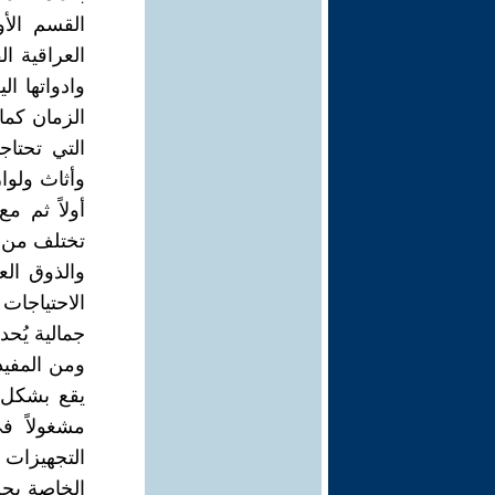
القسم الأو
العراقية ا
وادواتها ا
الزمان كما
التي تحتاج
وأثاث ولوا
أولاً ثم م
تختلف من ف
والذوق الع
الاحتياجات
جمالية يُحد
ومن المفيد
يقع بشكل ك
مشغولاً ف
التجهيزات 
الخاصة بح