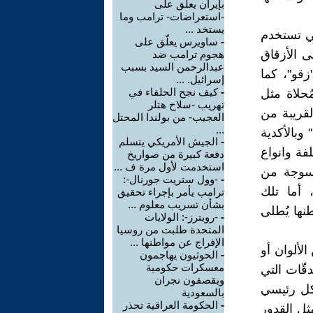
بإيران يعلق على
-استعراضات- ترامب وما
يستخد ...
لتي تستخدم
-
ساويرس يعلّق على
ى الأزقاق
هجوم ترامب ضد
عبدالرحمن السيد بسبب
زقو"، كما
إسرائيل. ...
-
كيف نجح الحلفاء في
حلاة مثل
تهريب -سلاح هتلر
لقريبة من
العجيب- من بولندا المحتل
...
 وبالأكدية
-
الجيش الأمريكي يتسلم
فة وانواع
دفعة كبيرة من صواريخ
استخدمت لأول مرة ف ...
َنسوجة من
-
-وول ستريت جورنال-:
 أما تلك
ترامب يأمر بإجراء تحقيق
بشأن تسريب معلوم ...
نها يُطلى
-
-رويترز-: الولايات
المتحدة طلبت من روسيا
الإفراج عن مواطنها ...
الألوان أو
-
الحوثيون يهاجمون
معسكرات حكومية
قّات التي
ويقصفون نجران
كل رئيسي
بالسعودية
-
الحكومة العراقية تحذر
ثل القدور