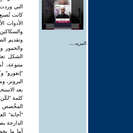
التي وردت 
كانت تُصنع
الأدوات ال
والسكاكين 
وتقديم الطع
المزيد.....
والخمور وا
الشكل تعلو
متنوعة، أم
"إتفورو" و
البرونز، و
بعد الاستخد
كلمة "لكَن
المخُصص ل
"أجانة" ال
الدارجة بصي
أما ما يخص