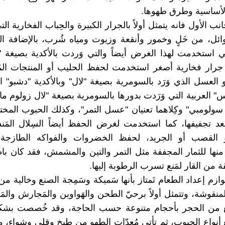
الأساسية وطرق طهوها.
انب الأول فانه يتمثل أولاً بالجرار الكبيرة والحِباب الفخارية ا
ئل، من خَلٍ وخمور وأنقعة وزيوت ومياه شُرب، بالإضافة ال
تي استخدمت لهذا الغرض أيضاً والتي وَردت بالأكدية بصيغة "
رار فخارية أصغر استخدمت لحفظ الحليب أو المنتجات المُ
و العسل الذي وَرَد بالسومرية بصيغة "لال" وبالأكدية "دشبو" ا
" العربية التي وَرَدت بدورها بالسومرية بصيغة "لال زولوم ما"
سولومبي" وكِلاهما تعنيان "عسل التمر"، وكذلك الحبوب المختل
بعد تجفيفها، كما استخدمت لغرض الحفظ أيضاً السِلال الم
القصب أو الجريد، لحفظ الخضروات والفواكه الطازجة،
نها للثمار المجففة مثل التمر والتين والمشمش، فقد كان باط
 من القار لمَنع تسرب الرطوبة إليها.
ازم إعداد الطعام تَمتاز بأنها سَميكة وسَمِجة الصنع وخالية من 
نقوشة، وتتمثل أولاً برحيّ الطحن والهَواوين والمَجارش والمَد
ع من الحجر بأحجام متنوعة حسب الحاجة، وقد خُصصت بش
 أنواع الحبوب، ثم تأتي مُعدّات الطهو من طبخ وقلي وشواء، م