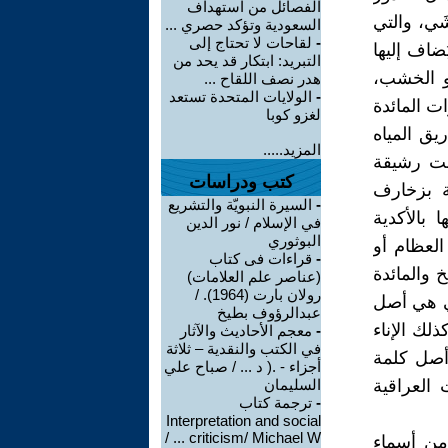
الفصائل من استهداف
َي، والتي
السعودية وتؤكد حصري ...
-
لقاحات لا تحتاج إلى
ضاف إليها
التبريد: ابتكار قد يحد من
أو الخشب،
هدر نصف اللقاح ...
-
الولايات المتحدة تستعد
ت المائدة
لغزو كوبا
يق المياه
المزيد.....
نت رشيقة
كتب ودراسات
ة بزخارف
-
السيرة النبويّة والتشريع
 بالأكدية
في الإسلام / نور الدين
البوثوري
العظام أو
-
قراءات فى كتاب
 والمائدة
(عناصر علم العلامات)
رولان بارت (1964). /
تي هي أصل
عبدالرؤوف بطيخ
لك الإناء
-
معجم الأحاديث والآثار
في الكتب والنقدية – ثلاثة
أصل كلمة
أجزاء - .( د ... / صباح علي
العراقية
السليمان
-
ترجمة كتاب
Interpretation and social
criticism/ Michael W ... /
 من أسماء