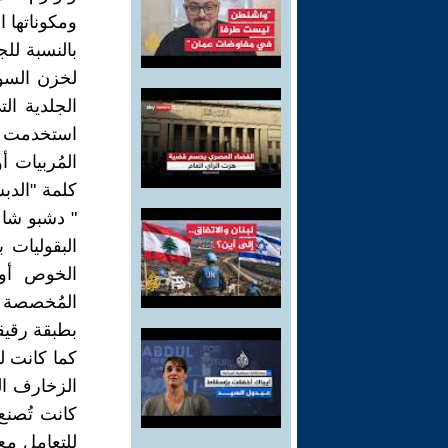
ومكوناتها 
بالنسبة للج
لخزن السوا
الجلدية ال
استخدمت ج
المُربيات أ
كلمة "الدبس
" دشبو شا 
البقوليات 
الخوص أو 
المُخصصة م
بطبقة رقيقة
كما كانت لو
الزخارف الم
كانت تُصن
للتعامل مع