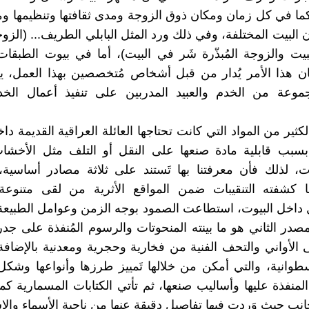
كما في كل زمان ومكان ذوق الزوجة ومدى ثقافتها وتنظيمها وم
البيت المختلفة، وفي ذلك ورد المثل البابلي الطريف... (الزوجة
يت والزوجة المُبذّرة شَر في البيت)، أما في بيوت الطبقات 
ان هذا الأمر يُدار من قبل أشخاص مُتخصصين بهذا العمل، 
موعة من الخدم والعبيد المدربين على تنفيذ أعمال الخدمة
ثير من المواد التي كانت تحتاجها العائلة العراقية القديمة داخ
بسبب قابلية مادة صنعها على النقل أو التلف مثل الأخشاب
، لذلك فأن معرفتنا بها تَستند على ثلاثة مصادر أساسية،
ا كشفته التنقيبات ضمن المواقع الأثرية من لقى متنوعة
 داخل البيوت، استطاعت الصمود بوجه الزمن وعوامل الطبيع
المصدر الثاني هو ما بينته المنحوتات والرسوم المُنفذة على جدرا
الأواني والتحف الفنية من فخارية وحجرية ومعدنية بالإضاف
أسطوانية، والتي أمكن من خلالها تَمييز طرزها وأنواعها وشك
 المنفذة عليها وأساليب صنعها، ثم تأتي الكتابات المسمارية ك
انب حيث وَردت فيها تفاصيل دقيقة عنها من ناحية الأسماء وال