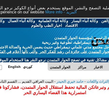
ة التصفح والنشر، الموقع يستخدم بعض أنواع الكوكيز نرجو النق
More info - المزيد
experience on our website
الفن
-
وكالة أنباء اليسار
-
وكالة أنباء العلمانية
-
وكالة أنباء العمال
-
وكا
الاقتصاد
-
اخبار الطب والعلوم
 الرئيسي لمؤسسة الحوار المتمدن
، علمانية، ديمقراطية، تطوعية وغير ربحية
ل مجتمع مدني علماني ديمقراطي حديث يضمن الحرية والعدالة الاجتم
حوار المتمدن على جائزة ابن رشد للفكر الحر والتى نالها أعلام في الفك
م مشاكل تقنية في تصفح الحوار المتمدن نرجو النقر هنا لاستخدام الموقع
كوردي
English
الاخبار
مراكز
الحوار المتمدن
التراث واللغات
-
حامد خيري الحيدر
- البيت العراقي القديم ... القسم الثان
 وتبرعاتكن المالية تحفظ استقلال الحوار المتمدن، فشاركونا 
استمرارية هذا الفضاء اليساري الحر