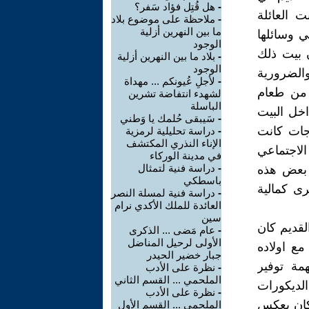
-
هل قُتِل فؤاد سَفر؟
ت العائلة
-
ملاحظة على موضوع بلاد
ما بين النهرين أزلية
ي وسائلها
الوجود
ن بيت ذلك
-
بلاد ما بين النهرين أزلية
الوجود
والضرورية
-
لأجلِ عُيونكم ... مهداة
، من طعام
لشهدء انتفاضة تشرين
الباسلة
اخل البيت
-
سَيبقى حُلمك يا وَطني
اجات كانت
-
دراسة تحليلية لرمزية
الإناء النذري المكتشف
الاجتماعي
في مدينة الوركاء
-
دراسة فنية لتمثال
ن بعض هذه
باسطكي
رى كمالية
-
دراسة فنية لمسلة النصر
العائدة للملك الأكدي نرام
سين
لقديم كان
-
عام مَضى ... الذكرى
الأولى لرحيل المناضل
مع اولاده
جبار خضير الحيدر
مة توفير
-
نظرة على الأدب
الملحمي ... القسم الثاني
الديكورات
-
نظرة على الأدب
كان يعكس
الملحمي ... القسم الأول