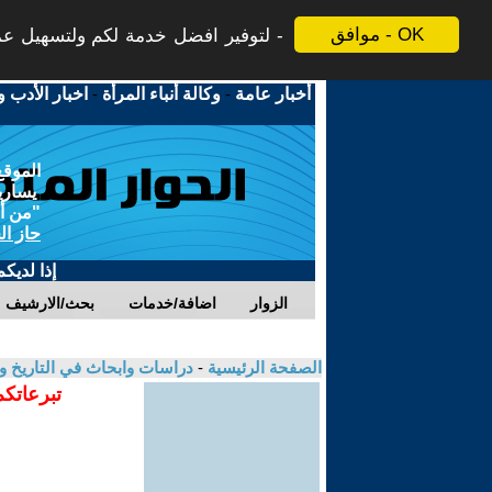
موافق - OK
لتوفير افضل خدمة لكم ولتسهيل عملي
أخبار عامة
-
وكالة أنباء المرأة
-
اخبار الأدب و
الموقع
يسارية
"من أج
حاز ال
إذا لديك
الزوار
اضافة/خدمات
بحث/الارشيف
الصفحة الرئيسية
-
دراسات وابحاث في التاريخ و
تبرعاتكم