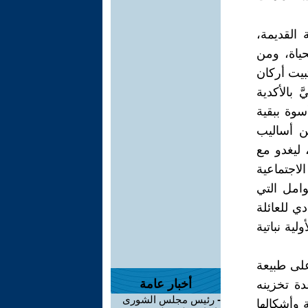
 القديمة،
حياة، ومن
بيت أركان
 بالأكدية
سوة ببقية
نن أساليب
 ليغدو مع
لاجتماعية
وامل التي
ي للعائلة
لية نباتية
على طبيعة
أخبار عامة
دة تخزينه
-
رئيس مجلس الشورى
 وأشكالها