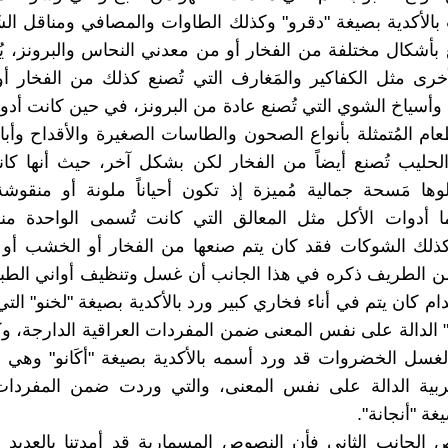
بالأكدية بصيغة "دقرو" وكذلك الطاوات والمصافي ومناقل الش
 بأشكال مختلفة من الفخار أو من معدني النحاس والبرونز، يُ
أخرى مثل الكفاكير والمَغارف التي تُصنع كذلك من الفخار 
وأسياخ الشوي التي تُصنع عادة من البرونز، في حين كانت أدوا
ام المُتمثلة بأنواع الصحون والطاسات الصغيرة والأقداح وأبار
لحليب تُصنع أيضاً من الفخار لكن بشكل آخر، حيث أنها كا
ها مَسحة جمالية مُميزة إذ تكون أحياناً ملونة أو منقوش
ا أدوات الأكل مثل المعالق التي كانت تُسمى الواحدة منها
كذلك الشوكات فقد كان يتم صنعها من الفخار أو الخشب أو 
من الطريف ذكره في هذا الجانب أن غسل وتنظيف أواني الطبخ
ام كان يتم في أناء فخاري كبير ورد بالأكدية بصيغة "لخنو" ال
" الدالة على نفس المعنى ضمن المفردات العراقية الدارجة، وكذ
غسل الخضروات قد ورد أسمه بالأكدية بصيغة "أكَانو" وهي 
عربية الدالة على نفس المعنى، والتي وردت ضمن المفردات 
غة "أنجانة".
 الجانب الثاني فأن النصوص المسمارية قد أمدتنا بالعديد