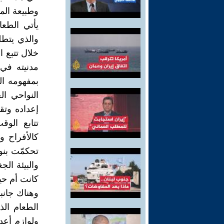
وطبيعة الم
يأتي الطعا
والذي يتطل
خلال تتبع 
مدنيته في 
بمفهومه ال
النواحي ال
إعداده وتقد
تتابع الوق
كالأفراح و
تحكمّت بنوع
والبيئة الج
كانت أم حيو
وهناك جانب
الطعام الذي
ولوازم أعد