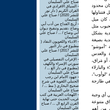
صباح علي السليمان
كان محدود
-
السياق الافرادي في
القران الكريم ( دار نور
 فتتناولها
للنشر 2020) / صباح علي
ك كان ميل
السليمان
-
أريج القداح من أدب أبي
لحبوب مثل
وضاح ،تقديم وتنقيح ديوان
كدية بشكل
أبي وضاح / ... / صباح علي
السليمان
دية بصيغة
-
الادباء واللغويون النقاد (
مطبوع في دار النور
 "أموشو"
للنشر 2017) / صباح علي
ة والعدس
السليمان
-
الإعراب التفصيلي في
أو مَراق،
سورتي الإسراء والكهف
والبازلاء
(مطبوع في دار الغ ... /
صباح علي السليمان
ة "لوأوب"،
-
جهود الامام ابن رجب
وهي طازجة
الحنبلي اللغوية في شرح
صحيح البخاري ( مط ... /
صباح علي السليمان
في أي وجبة
-
اللهجات العربية في كتب
غريب الحديث حتى نهاية
راق متنوعة
القرن الرابع ال ... / صباح
علي السليمان
ن من أهم