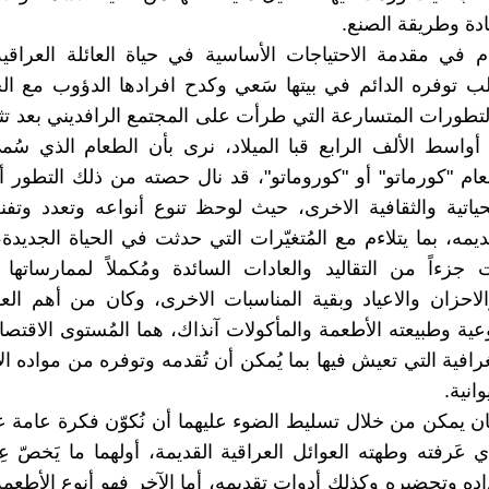
ادة وطريقة الصنع.
م في مقدمة الاحتياجات الأساسية في حياة العائلة العراقية
ب توفره الدائم في بيتها سَعي وكدح افرادها الدؤوب مع ال
التطورات المتسارعة التي طرأت على المجتمع الرافديني بعد تث
أواسط الألف الرابع قبا الميلاد، نرى بأن الطعام الذي سُميَّ
عام "كورماتو" أو "كوروماتو"، قد نال حصته من ذلك التطور أ
حياتية والثقافية الاخرى، حيث لوحظ تنوع أنواعه وتعدد وتف
يمه، بما يتلاءم مع المُتغيّرات التي حدثت في الحياة الجديدة،
ت جزءاً من التقاليد والعادات السائدة ومُكملاً لممارساتها ا
الاحزان والاعياد وبقية المناسبات الاخرى، وكان من أهم الع
ية وطبيعته الأطعمة والمأكولات آنذاك، هما المُستوى الاقتصاد
غرافية التي تعيش فيها بما يُمكن أن تُقدمه وتوفره من مواده الأو
انية.
ان يمكن من خلال تسليط الضوء عليهما أن نُكوّن فكرة عامة 
 عَرفته وطهته العوائل العراقية القديمة، أولهما ما يَخصّ عِ
اده وتحضيره وكذلك أدوات تقديمه، أما الآخر فهو أنوع الأطعمة