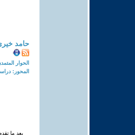
حامد خيري
الحوار المتمدن-العدد: 7292 - 22
المحور: دراسا
بعد ما تق