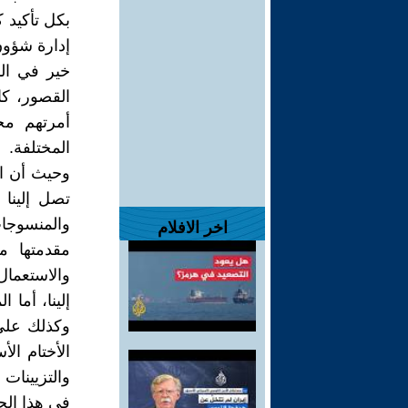
بكل تأكيد 
إدارة شؤون 
خير في الب
القصور، ك
أمرتهم مج
المختلفة.
وحيث أن الك
تصل إلينا 
والمنسوجات
اخر الافلام
مقدمتها م
والاستعمال
إلينا، أما 
وكذلك على 
الأختام ال
والتزيينات
في هذا الج