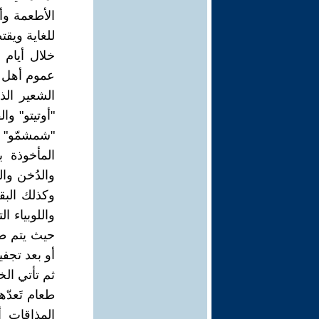
الأطعمة وأ
للغاية ويقت
خلال أيام 
عموم أهل ا
الشعير الذ
"أوتيتو" وا
"شمشمّو" 
المأخوذة 
والدُخن وا
وكذلك البق
واللوبياء ا
حيث يتم طه
أو بعد تجف
ثم تأتي الخ
طعام تَعدّه
المذاقات 