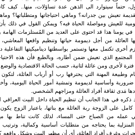
ل، حتماً سيتوارد الى الذهن عدة تساؤلات، منها.. كيف كان
لقديمة تعيش بين جدرانه؟ وماهي احتياجاتها ومتطلباتها؟ وماه
ليومية للعيش ومواصلة الحياة فيه؟ ويمكن القول في ذلك بأ
 في يومنا هذا قد احتوى على العديد من المُستلزمات الهامة 
ها العائلة من أجل ديمومة حياتها وتنظيم واقعها المعاشي
زم أخرى تكتمل معها وتستمر بواسطتها ديناميكيتها التفاعلية د
ع المجتمع الذي تعيش ضمن أطاره، وبالطبع فأن هذه الاحتي
ترة لأخرى ومن عائلة لثانية، حسب الحالة الاقتصادية والوضع 
ام وطبيعة المهنة التي يحترفها رب أو أرباب العائلة، لتكو
 ضرورية وأساسية لديمومة وتمشية أمور الحياة اليومية، وأخ
دها مَدى ثقافة أفراد العائلة ومزاجهم الشخصي.
 ذكره في هذا الجانب أن تنظيم الحياة داخل البيت العراقي ا
امل على الزوجة ربة العائلة مع بناتها، باعتبار الزوج يكون 
ي عمله من الصباح حتى المساء، لذلك كانت تناط بها مه
المنزلية بما يحتاجه من متطلبات أساسية وكمالية، وترتيب 
جرات وغرف أفراد العائلة، أي أن مظهر البيت وشكل واقعه 