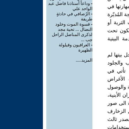
-
وداعاً أستاذنا فاضل عبد
هارتها في
الواحد علي
-
الرُصافي في حادثةٍ
 المُدبّرة
طريفة
الثرية أو
-
قسوة الموت وخلود
النضال ... تحية مجد
يكون تحت
لذكرى المناضل الراحل
 البيتية
جب ...
-
العراقيون وقيلولة
الظهيرة
ل بيتها لم
المزيد.....
 والجلود
 تأتي في
 الأغراض
ة والوصول
ن الأبنية،
ة الى صور
ل الزخارف
مصدر ثالث
استخدامات