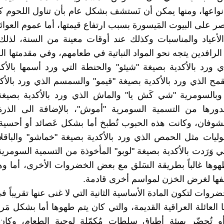
نواعها، ومنها يمكن أن نَستشف بشكل عام بأن تناول اللحوم 
صر على البيوت المَيسورة بسبب ارتفاع قيمتها، أما عموم العوائل
الأعياد والمناسبات وكذلك عند أوقات معينة من السنة، لذل
لرافدين يتجه نحو المواد النباتية في طعامهم، وفي مقدمتها ا
ي ورد بالأكدية بصيغة "شيئو" والحنطة التي ورد أسمها بالأ
لقمح الذي ورد بالأكدية بصيغة "قيمو" والسمسم الذي ورد بالأك
وبالسومرية "شي كَش يا" والماش الذي ورد بالأكدية بصيغة
بدورها من التسمية السومرية "أموش"، بالإضافة الى الذر
لشوفان، وكانت هذه الحبوب تُطبخ أما بشكل عَصائد أو أحسية 
وليات مثل الحمص الذي ورد بالأكدية بصيغة "خماشو" والباقلاء 
لتي وَرَدت بالأكدية بصيغة "لوبو" المأخوذة من التسمية السومري
وها غالباً بطريقة السَلق مع بعض الخضروات الأخرى، أما 
يفها لغرض الخزن لمواسم أخرى قادمة.
ضروات لتكون المادة الأساسية الثانية التي لا غنى عنها تقريباً 
ا العائلة العراقية القديمة، والتي كان يتم طهوها أما بشكل مَ
أو تُحضّر بهيئة أطباق سلطات مُكمّلة لوجبة الطعام، وكا