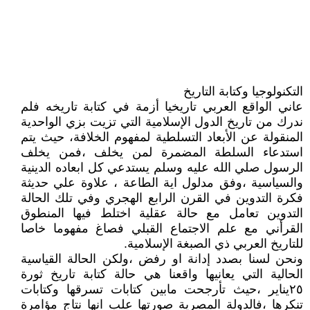
التكنولوجيا وكتابة التاريخ
عاني الواقع العربي تاريخيا أزمة في كتابة تاريخه فلم
ندرك من تاريخ الدول الإسلامية التي تزيت بزي الواحدية
المنقولة عن الأبعاد التسلطية لمفهوم الخلافة، حيث يتم
استدعاء السلطة المضمرة لمن يخلف ،فمن يخلف
الرسول صلي الله عليه وسلم يستدعي كل ابعاده الدينية
والسياسية ،وفق مدلول اية الطاعة ، علاوة علي حديثة
فكرة التدوين في القرن الرابع الهجري وفي تلك الحالة
التدوين تعامل مع حالة عقلية اختلط فيها المنطوق
القرأني مع علم الاجتماع القبلي فصاغ مفهوما خاصا
للتاريخ العربي ذي الصبغة الإسلامية.
ونحن لسنا بصدد إدانة او رفض ،ولكن الحالة القياسية
الحالية التي يعانيها واقعنا هي حالة كتابة تاريخ ثورة
٢٥يناير ،حيث تأرجحت مابين كتابات تسرقها وكتابات
تنكرها ،فالدولة المصرية صورتها علب انها نتاج مؤامرة