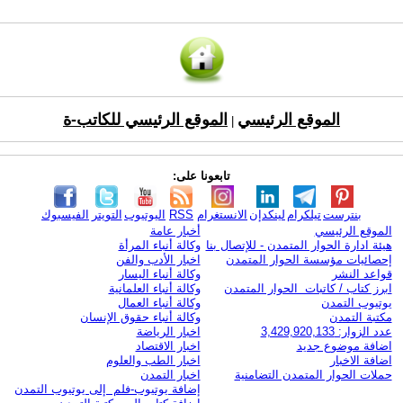
الموقع الرئيسي
الموقع الرئيسي للكاتب-ة
|
تابعونا على:
بنترست
تيلكرام
لينكدإن
الانستغرام
RSS
اليوتيوب
التويتر
الفيسبوك
الموقع الرئيسي
أخبار عامة
هيئة ادارة الحوار المتمدن - للإتصال بنا
وكالة أنباء المرأة
إحصائيات مؤسسة الحوار المتمدن
اخبار الأدب والفن
قواعد النشر
وكالة أنباء اليسار
ابرز كتاب / كاتبات الحوار المتمدن
وكالة أنباء العلمانية
يوتيوب التمدن
وكالة أنباء العمال
مكتبة التمدن
وكالة أنباء حقوق الإنسان
عدد الزوار: 3,429,920,133
اخبار الرياضة
اضافة موضوع جديد
اخبار الاقتصاد
اضافة الاخبار
اخبار الطب والعلوم
حملات الحوار المتمدن التضامنية
اخبار التمدن
إضافة يوتيوب-فلم إلى يوتيوب التمدن