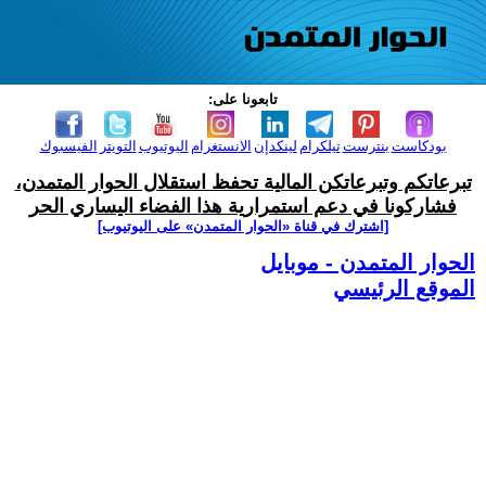
تابعونا على:
بودكاست
بنترست
تيلكرام
لينكدإن
الانستغرام
اليوتيوب
التويتر
الفيسبوك
تبرعاتكم وتبرعاتكن المالية تحفظ استقلال الحوار المتمدن،
فشاركونا في دعم استمرارية هذا الفضاء اليساري الحر
[اشترك في قناة ‫«الحوار المتمدن» على اليوتيوب]
الحوار المتمدن - موبايل
الموقع الرئيسي