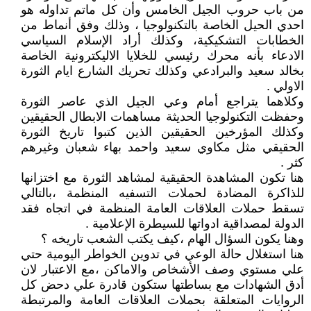
من باب حروب الجيل الخامس وأن كل ماتم تداوله هو
احدي الحيل الخاصة بالتكنولوجيا ، وذلك وفق أنماط من
الخطابات التشكيكية، وكذلك أراد الإسلام السياسي
الادعاء بأنه محرك رئيسي للخلايا الاليكترونية الخاصة
بخالد سعيد والبرادعي وكذلك تحريك الشارع ايام الثورة
الاولي .
وكلاهما يتراجع أمام وعي الجيل الذي عاصر الثورة
وحفظت التكنولوجيا الحديثة مساهمات الابطال الحقيقين
وكذلك المؤرخين الحقيقين الذين كتبوا تاريخ الثورة
الحقيقي مثل مكاوي سعيد واحمد بهاء شعبان وغيرهم
كثر .
هنا تكون المشاهدة الحقيقية لمشاهد الثورة مع اختزانها
للذاكرة المضادة لحملات التسفيه المنظمة ،بالتالي
تسقط حملات العلاقات العامة المنظمة في اتجاه فقد
الدولة لمصداقية ادواتها للسيطرة الإعلامية .
وهنا يكون السؤال الهام ،كيف يكتب الشعب تاريخه ؟
هنا استغلال حالة الوعي في تدوين الخواطر اليومية حتي
علي مستوي وصف الأشخاص والاماكن ،مع الاعتبار لان
أدق الشهادات مع بساطتها ستكون قادرة علي دحض كل
الروايات المتعلقة بحملات العلاقات العامة والمرتبطة