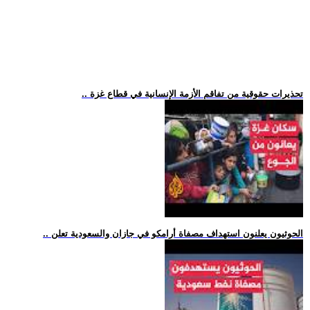
.. تحذيرات حقوقية من تفاقم الأزمة الإنسانية في قطاع غزة
.. الحوثيون يعلنون استهداف مصفاة أرامكو في جازان والسعودية تعلن