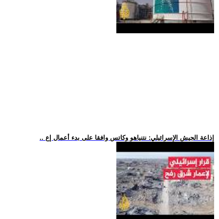
.. إذاعة الجيش الإسرائيلي: نتنياهو وكاتس وافقا على بدء أعمال إع