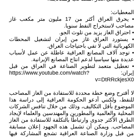
المعطيات:
• يحرق العراق أكثر من 17 مليون متر مكعب غاز
مصاحب لاستخراج النفط سنويا.
• احتراق الغاز يزيد من تلوث الجو.
• يستورد العراق غاز من إيران لتشغيل المحطات
الكهربائية التي لا تفي باحتياجات العراق.
• توجد آلاف المصانع العراقية عاطلة عن عمل لأسباب
عديدة منها سياسيا لدعم انتاج المصانع الإيرانية.
• تعطيل متعمد لتطوير الصناعة في العراق من قبل
إيران: https://www.youtube.com/watch?
v=DtRRckjesX0
لا أقترح وضع خطة محددة للاستفادة من الغاز المصاحب
للنفط، ولكنني أدعو الحكومة العراقية إلى دراسة هذا
الموضوع بأقل التكاليف، وذلك من خلال تنافس الشركات
المحلية والعالمية والمطورين والمهندسين والعلماء لإيجاد
الطرق الأكثر جدوى وارتباطًا بالتكلفة للاستفادة من الغاز
المصاحب. ويمكن أن تشمل هذه الجهود إعلان مسابقة
من قبل وزارة الصناعة العراقية تشجع المشاركة فيها