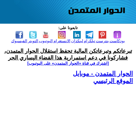
تابعونا على:
بودكاست
بنترست
تيلكرام
لينكدإن
الانستغرام
اليوتيوب
التويتر
الفيسبوك
تبرعاتكم وتبرعاتكن المالية تحفظ استقلال الحوار المتمدن،
فشاركونا في دعم استمرارية هذا الفضاء اليساري الحر
[اشترك في قناة ‫«الحوار المتمدن» على اليوتيوب]
الحوار المتمدن - موبايل
الموقع الرئيسي