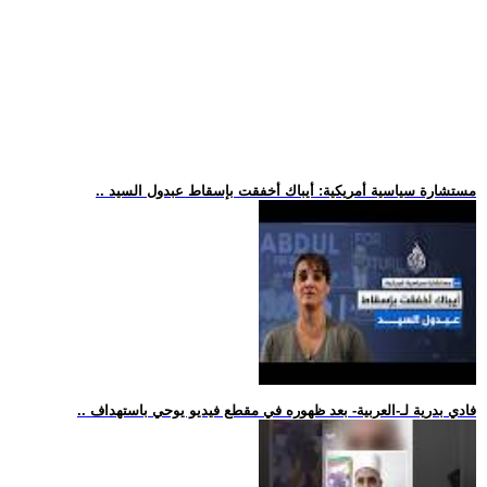
.. مستشارة سياسية أمريكية: أيباك أخفقت بإسقاط عبدول السيد
.. فادي بدرية لـ-العربية- بعد ظهوره في مقطع فيديو يوحي باستهداف