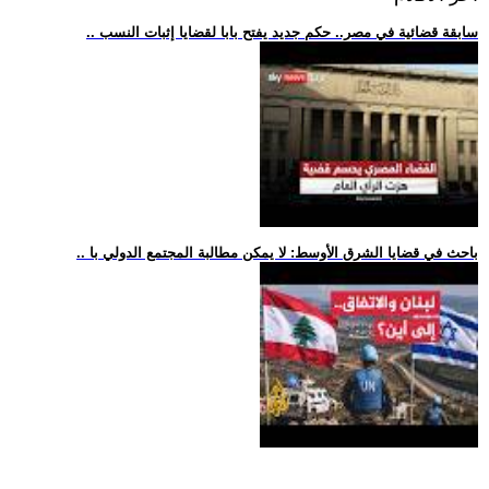
.. سابقة قضائية في مصر.. حكم جديد يفتح بابا لقضايا إثبات النسب
.. باحث في قضايا الشرق الأوسط: لا يمكن مطالبة المجتمع الدولي با