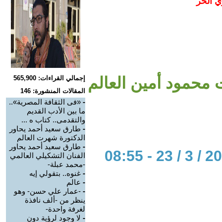
ي الحر
محمود أمين العالم
إجمالي القراءات: 565,900
المقالات المنشورة: 146
-
«فى الثقافة المصرية»..
ما بين الأدب القديم
والتقدمى.. كتاب ه ...
-
طارق سعيد أحمد يحاور
الدكتورة شهرت العالم
-
طارق سعيد أحمد يحاور
الفنان التشكيلي العالمي
-محمد عبلة-
-
غنوه.. بتقولي إيه
-
عالم
-
-عمار علي حسن- وهو
ينظر من -ألف نافذة
لغرفة واحدة-
-
لا وجود لرؤية دون