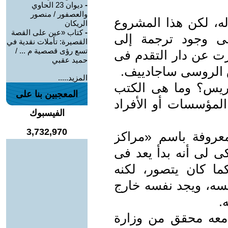
-
ديوان 23 الحاوي
والعصفور / منصور
ه، لكن هذا المشروع
الريكان
-
كتاب «عين على القصة
لى وجود ترجمة إلى
القصيرة: تأملات نقدية في
تسع رؤى قصصية م ... /
رت عن دار التقدم فى
حميد عقبي
المزيد.....
ريس؟ وما هى الكتب
المعجبين بنا على
المؤسسات أو الأفراد
الفيسبوك
3,732,970
عروفة باسم «مراكز
ى لى أنه بدأ يعد فى
كما كان يتصور، لكنه
ابسه، ويجد نفسه خارج
.
 معه محقق من وزارة