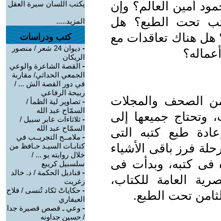
د أمين العالم؟ وإن
يكتب اللسان سيرة العقل
تب تحت الطبع؟ هل
المزيد.....
 هل هناك تعاقدات مع
كتب ودراسات
-
ديوان 24 شعر / منصور
عماله؟
الريكان
-
القصة الشاعرة والوعي
الجمعي الحداثي/ مقاربة
في دور القصة الش ... /
ربيحة الرفاعي
 من الصحف والمجلات
-
تصاوير لية الظمأ /
السمّاح عبد الله
 وتحتاج جميعها إلى
-
ثلاثاءات عابر سبيل /
السمّاح عبد الله
ادة طبع كتبه التى
-
ملامــح التجريــب في
حلة فرز باقى الأشياء
كتابـات السيـد حـافظ من
خلال روايته يو ... /
 فى كتبه، وبدأت فى
سلسبيل كريبع
-
قناديل الحكمة / د. خالد
صرية العامة للكتاب،
زغريت
-
حكاياتْ تَكاد تُنسى / فلاح
العيفاري
-
وعي ـ قصص قصيرة جدا
/ حسين جداونه