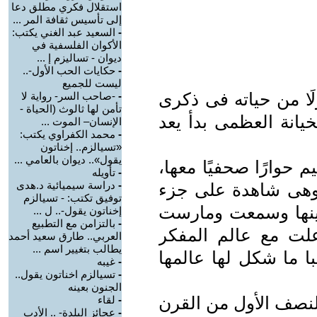
استقلال فكري مطلق دعا
إلى تأسيس ثقافة المر ...
-
السعيد عبد الغني يكتب:
الأكوان الفلسفية في
ديوان - تساليزم إ ...
-
حكايات الحب الأول-..
ليست للجميع
ًا من حياته فى ذكرى
-
-صاحب السر- رواية لا
تأمن لها ثالوث (الحياة -
خيانة العظمى بدأ يعد
الإنسان– الموت ...
-
محمد الكفراوي يكتب:
«تسيالزم.. إخناتون
يقول».. ديوان بالعامي ...
 حوارًا صحفيًا معها،
-
تأويله
-
دراسة سيميائية د.هدى
، وهى شاهدة على جزء
توفيق تكتب: - تسيالزم
ينها وسمعت ومارست
إخناتون يقول-.. ل ...
-
بالتزامن مع التطبيع
اعلت مع عالم المفكر
العربي.. طارق سعيد أحمد
يطالب بتغيير اسم ...
با ما شكل لها عالمها
-
غيبه
-
تسيالزم اخناتون يقول..
الجنون بعينه
النصف الأول من القرن
-
لقاء
-
عجائز البلدة- .. الأدب