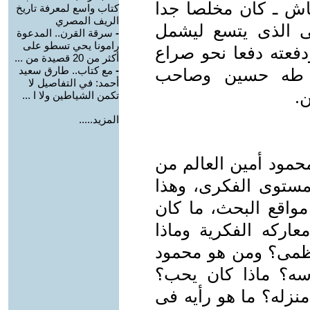
ش ـ كان مخلصا جدا
كتاب واسع لمعرفة تاريخ
الريف المصري
عنى الذى يتسع ليشمل
-
سرقة القرن.. المدعوة
رامونا يحي تسطو على
دفعته دفعا نحو صراع
أكثر من 20 قصيدة من ...
-
مع كتاب.. طارق سعيد
ور طه حسين وصاحب
أحمد: في التفاصيل لا
.
تكمن الشياطين ولا ا ...
المزيد.....
حمود أمين العالم من
لمستوى الفكرى، وهذا
واقع البحث، ما كان
ركه الفكرية وماذا
عظمى؟ ومن هو محمود
سه؟ ماذا كان يحب؟
نزله؟ ما هو رأيه فى