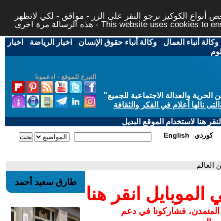
 أنواع الكوكيز نرجو النقر على الزر - موافق - لكي لاتظهر
This website uses cookies to ensure you ge
وكالة أنباء العمال
-
وكالة أنباء حقوق الإنسان
-
اخبار الرياضة
-
اخبار
لوم
التبرع للموقع - ادعمونا
حرية والعدالة الاجتماعية للجميع
"
تى نالها أعلام في الفكر والثقافة
قر هنا لاستخدام الموقع البديل
كوردي
English
 العالم
طارق سعيد أحمد
لموبايل انقر هنا
 المتمدن، فشاركونا في دعم