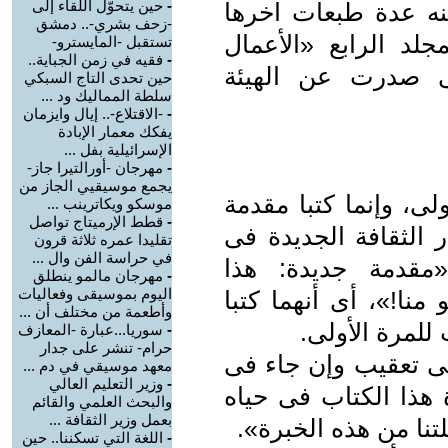
-
حين يتحوّل اللقاء إلى
نه عدة طبعات آخرها
-زحف بشري-.. دمشق
المجلد الرابع «الأعمال
تستقبل -المايسترو-
-
فقيه في زمن الجباية..
تى صدرت عن الهيئة
حين تحدى التاج السبكي
سلطة المماليك ود ...
-
-الاقتلاع-.. إيال وايزمان
يفكك معمار الإبادة
الإسرائيلية بفل ...
-
مهرجان -أورالتيرا جاز-
يجمع موسيقيي الجاز من
لى، وإنما كتبا مقدمة
موسكو ويكاترينب ...
-
قطط الإرميتاج تواصل
رة عن دار الثقافة الجديدة فى
تقليدا عمره ثلاثة قرون
في حراسة الفن وال ...
«مقدمة جديدة: هذا
-
مهرجان مالمو ينطلق
اليوم بموسيقى وفعاليات
منا!»، أى أنهما كتبا
وأطعمة من مختلف أن ...
-
سوريا...عبارة -المعازف
حرام- تنشر على جدار
هى تعقيب وإن جاء فى
معهد موسيقي في دم ...
-
وزير التعليم العالي
 هذا الكتاب فى حياه
والبحث العلمي والقائم
بعمل وزير الثقافة ...
تنا من هذه الخبرة».
-
اللغة التي تسكننا.. حين