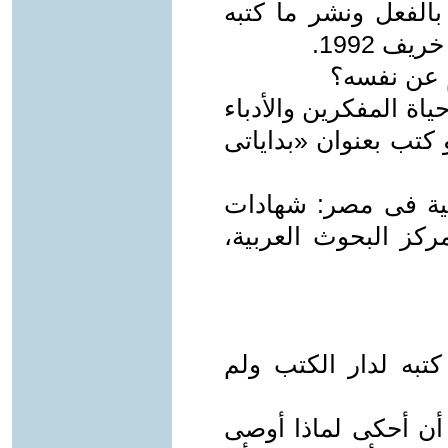
بالفعل ونشر ما كتبه
م عن نفسه؟
اة المفكرين والأدباء
بأقلامهم، فبراير 1998، وهو كتب بعنوان «بداياتى
ية فى مصر: شهادات
كز البحوث العربية،
به لدار الكتب ولم
 أن أحكى لماذا أوصى