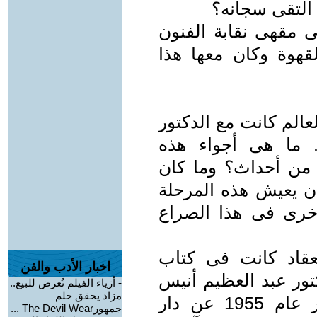
 التقى سجانه؟
ى مقهى نقابة الفنون
لقهوة وكان معها هذا
الم كانت مع الدكتور
 ما هى أجواء هذه
ة من أحداث؟ وما كان
ن يعيش هذه المرحلة
رى فى هذا الصراع
قاد كانت فى كتاب
اخبار الأدب والفن
تور عبد العظيم أنيس
-
أزياء الفيلم تُعرض للبيع..
مزاد يحقق حلم
بعنوان «فى الثقافة المصرية» صدر عام 1955 عن دار
جمهورThe Devil Wear ...