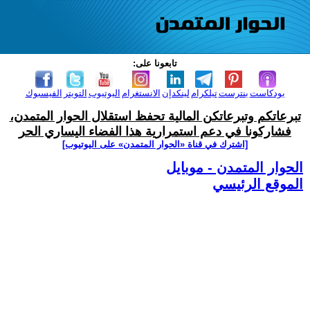
تابعونا على:
بودكاست
بنترست
تيلكرام
لينكدإن
الانستغرام
اليوتيوب
التويتر
الفيسبوك
تبرعاتكم وتبرعاتكن المالية تحفظ استقلال الحوار المتمدن،
فشاركونا في دعم استمرارية هذا الفضاء اليساري الحر
[اشترك في قناة ‫«الحوار المتمدن» على اليوتيوب]
الحوار المتمدن - موبايل
الموقع الرئيسي