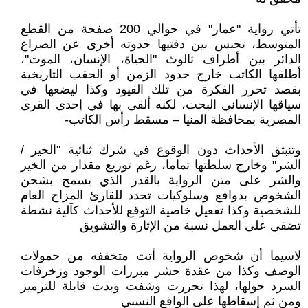
تأتي رواية "عمار" في حوالي 200 صفحة من القطع
المتوسط، تحبس بين دفتيها حدوته أخرى عن الصراع
الدائر بين أطراف ثالوث "الحياة، الإنسان، الموت"،
أطلقها الكاتب خارج حدود الزمن أو الحقب التاريخية
بقصد تحرر الفكرة من تلك القيود وكذا ليضعها في
سياقها الإنساني البحت، لكنه ألقى بها في إحدى القرى
المصرية بمحافظة المنيا – مسقط رأس الكاتب-
وتنبثق الأحداث دون الوقوع في شرك ثنائية "الخير /
الشر" وخارج سلطتها تماما، رغم توزيع مقدار من الخير
والشر على متن الرواية بالقدر الذي يسمح بشحن
الشخوص بدوافع وسلوكيات تحدد للقارئ المزاج العام
للشخصية وكذا تفعيل خاصية التوقع للأحداث كآلية نشطة
تضفي على العمل نسبة من الإثارة والتشويق
لاسيما أن شخوص الرواية أتت متخففه من حمولات
الوصف وكذا من عقدة حشر مبررات الوجود وزخرفات
السرد حولها، لهذا تحررت وشفت وبدت قابلة للترميز
ومن ثم إسقاطها على الواقع النسبي