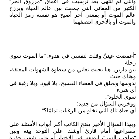
والتي لم تنتهي بعد ترسبت في أعماق "مرزوق الحر"
الكثير من المعاني التي جمعت بين عالم الحياة وبرزخ
عالم الموت أو بمعنى آخر أصبح هو نفسه رمز الحياة
والموت أو بالأحرى انتصفهما
"أغمضت عينيَّ وقلت لنفسي في هدوء: "ما الموت سوى
رحلة
بين دارين. هنا بحيث نعاني من سطوة الشهوات المعتقة،
وهناك حيث
ندوسها ونحلق في الفضاء الفسيح، بلا قيود. وبلا رغبة في
أي شيء
سوى الخلود".
ووخزني السؤال من جديد:
أي حياة تلك التي تخلو من الرغبات تمامًا؟"
وبهذا السؤال الأخير يفتح الكاتب أكبر أبواب الأسئلة على
مصراعيها أمام قارئ أوشك على التوحد بينه وبين
"صاحب السر"، ليضعه في الاختبار أو على شفى حفرة