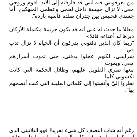
من يعرفونني فيه أنني قد فارقته إلى الأبد. أقوم وروحي
معي، لا تزال حبيسة داخل لحمي وعظمي المنهكين، أما
جسدي فحبيس بين جدران صلدة قاسية باردة".
معللا ما حدث له على أنه قد يكون جريمة مكتملة الأركان
دبرها له أعداءه قائلا:-
"ربما كان الذين دفنوني يدركون أن الحياة لا تزال تدب
في
شراييني، لكنهم عجلوا بدفني، حتى تموت أسرارهم
معي، ويموت
معها صبري الطويل عليهم، وظلال الحكمة التي كانت
تكسوني كلما
نظروا إليَّ وأنصتوا إلى كلماتي القليلة التي كنت أنصحهم
بها".
رغم أنه شاب انتصف كل شيء تقريبا! فهو الثلاثيني الذي