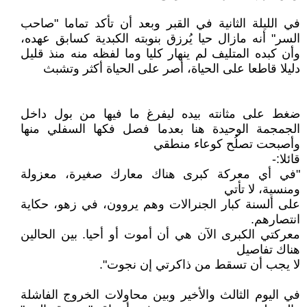
في الليلة الثانية في القبر وبعد أن تأكد تماما "صاحب
السر" أنه مازال حيا يُرزق بنوبته الكبدية كسابق عهده،
وأن كبده المتليف لم ينهار كليا وما لفظه منه منذ قليل
دليلا قاطعا على الحياة، أصر على الحياة أكثر وتشبث
ضغط على مثانته بيده ليفرغ ما فيها من بول داخل
الجمجمة الوحيدة هنا بعدما فصل فكها السفلي منها
وأصبحت تصلُح كوعاء منطقي
قائلا:-
"في أي معركة كبرى هناك معارك صغيرة، معزولة
ومنسية، لا تأتي
على ألسنة كبار الجنرالات وهم يروون، في زهو، حكاية
انتصارهم.
معركتي الكبرى الآن هي أن أموت أو أحيا. بين الحالين
هناك تفاصيل
لا يجب أن تسقط من ذاكرتي إن نجوت".
في اليوم الثالث والأخير وبين محاولات الخروج الفاشلة