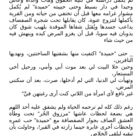
لم يكمل دراسته في كلية الحقوق ومات والداه وعاش
وحيدا في دار بسيط وحتى حبيبته "حميدة" لم يُكمل
مشوار غرامه معها قبل أن تختفي من حياته ومن القرية
بأكملها لتتزوج عنوة، كان يقابلها تحت شجرة الصفصاف
يداعب جسدها ويُقبَل شفاها الموقدة بلهيب شوق كان
يذوبان فيه سويا، قبل أن يغزو المرض كبده وينهش فيه
من حيث شاء
_ حتى "حميدة" اكتفيت منها بشفتيها الساخنتين، ونهديها
النافرين،
وحين خلا البيت لي بعد موت أبي وأمي، ورحيل أخي
المستعار،
وتهيأت لي الدنيا، التي لم أدخلها، صرت، بعد أن سكنني
المرض،
غير نافع لأي امرأة من اللاتي كنت أرى رغبتهن فيَّ"
رغم ذلك كله لم ترحمه الحياة ولم يشفق عليه أحد اللهم
هي بضعة لحظات عاشها "مرزوق الحُر" تحت وطأة
العشق الصاف بجوار الصفصافة مع "حميدة" حب عمره
ولحظات أخرى عابرة حينما زارته في القبر!، وحاولت بأن
تبقيه ليلقى الخلاص