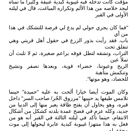
مؤقت كانت تدخله فيه غيبوبة كبدية عنيفة وكثيرا ما تمناه
ليجد خلاصه من هذا الألم وتكراره المباغت، قال في ليلته
الأولى في القبر
"فما كان يجري حولي لم يدع لي فرصة للتشكك في هذا
من أي
باب. فقد رأيت بذور الزرع في حقول أهل قريتي وهي
تنفلق تحت
التراب، وتشقه لتطل فوقه براعم صغيرة، ثم لا تلبث أن
تملأ عين
الريح وعيوننا، خضراء قوية، وبعدها تصفر وتشيخ
وتنكمش متأهبة
للحصاد، وهو موتها".
وكان الموت أيضا خيارا ألحت به عليه "حميدة" حينما
تلامس طيفها يد حبيبها "مرزوق الحُر/ صاحب السر" داخل
قبره، وهو يحاول أن يفتح طاقة يعبر منها إلى الدنيا من
جديد، وكله عزم في فضح عمدة بلدته كشكل من أشكال
الانتقام، حينما تأكد في ليلته الثالثة في القبر أنه هو من
فعل به هذا منتهزا غيبوبة كبدية عابرة ليحولها إلى موت
محقق له