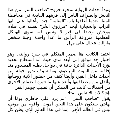
وتبدأ أحداث الرواية بمجرد خروج "صاحب السر" من هذا
النعش وانصراف الناس إلى قريتهم القابعة في محافظة
المنيا، بعدما أغلقوا باب "المنامة" جيدا وأهالوا على بابها
التراب والحجارة ليجد "مرزوق الحُر" نفسه في ظلام
موحش وحيدا في قبر لا ونيس فيه سوى الهياكل
العظمية منزوعة الرأس ما عدا واحدة وجثة شخص
مازالت تتحلل على مهل
اعتمد الكاتب هنا ضمير المتكلم في سرد روايته، وهو
اختيار جد موفق إلى أبعد مدى حيث أنه استطاع تحديد
بؤرة الأحداث الدائرة بدقة في دواخل بطله المصدوم منذ
إفاقته من الموت المزعوم، وما سوف تدور حوله من
أحداث داخل القبر، وأيضا كثف من حضور الآنية ووطأتها
وأثقل من مصداقيتها وأبعد عنها ما تثيره الضمائر الأخرى
من احتمالات كانت من الممكن أن تصيب جوهر النص
بإشكالات الالتباس.. مثلا
يقول "صاحب السر":- "لم يرد على خاطري يومًا أن
نهايتي ستكون على هذا النحو. أموت، وأقوم من موتي،
ليس في العالم الآخر، إنما في هذا العالم الذي يظن كل