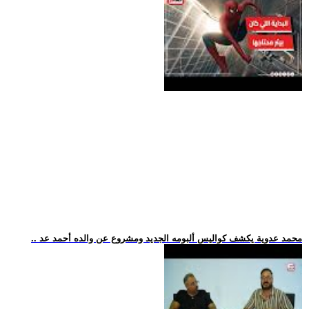
.. محمد عدوية يكشف كواليس ألبومه الجديد ومشروع عن والده أحمد عد