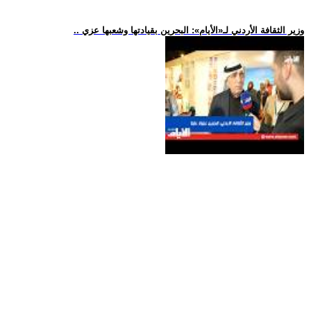
.. وزير الثقافة الأردني لـ«الأيام»: البحرين بقيادتها وشعبها عزي