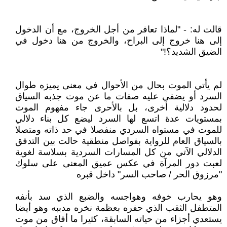
قالت له: - "لماذا تعافر من أجل الخروج، مع أن الدخول
إلى هنا خروج إلى البراح، والخروج من هنا دخول في
الضيق الشديد؟!"
لم يأتي الموت بحال من الأحوال في معنى يميزه طوال
السرد أو يضفي عليه صفات ما عن موت جذبه السياق
لحدود دلالية أخرى، بل بالأحرى جاء مفهوم الموت
بمستويات عدة اتسع لها السرد ليضع كل بناء دلالي
للموت في مستواه السردي منفصلا في حد ذاته ومتصلا
بالسياق العام للرواية بفواصل منطقية حالت بين التدفق
الدلالي الآتي من كل المسارات السردية بسلاسة لغوية
لعبت دور المرآة في عكس عميق المعنى على سلوك
"مرزوق الحر / صاحب السر" داخل قبره
وهو يحارب خوفه وهواجسه والضبع الذي سد بأنفه
المتطفل الثقب الذي حفره بعظمة نخره مدببه وهو أيضا
يستعدي أجزاء من حياته السابقة، كثيرا ما أفاق من موت