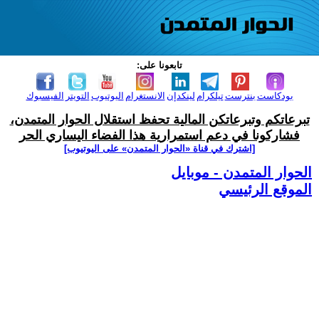
تابعونا على:
بودكاست
بنترست
تيلكرام
لينكدإن
الانستغرام
اليوتيوب
التويتر
الفيسبوك
تبرعاتكم وتبرعاتكن المالية تحفظ استقلال الحوار المتمدن،
فشاركونا في دعم استمرارية هذا الفضاء اليساري الحر
[اشترك في قناة ‫«الحوار المتمدن» على اليوتيوب]
الحوار المتمدن - موبايل
الموقع الرئيسي