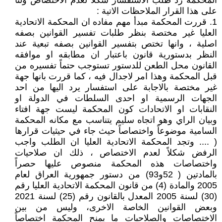
المحكمة رد طلب الاستفسار شكلاً لعدم الاختصاص ولنا
على هذا القرار الملاحظات الاتية :
1. قررت المحكمة مبدأ مهم مفاده ان المحكمة الاتحادية
العليا غير مختصة بنظر طلبات تفسير القوانين بصفه
اصلية ، وانها تختص بتفسير القوانين بصفه تبعية عند
النظر بدستورية قانون باعتبار ان مطابقه او موافقه
القانون محل الطعن للدستور تستوجب حتماً تفسيره من
قبل المحكمة وهذا امر لاجدال فيه ، كما قررت بانها جهة
غير مختصة بالاجابة على استفسار يرد اليها من احد
الجهات الرسمية او احدى السلطات في الدولة او
النقابات او الاتحادات كون المحكمة ليست جهة افتاء
وبيان الراي وهو اتجاه سليم يتناسب مع مكانه المحكمة
السامية موضوعاً واختصاصاً حيث جاء في حيثيات قرارها
( .... وتجد المحكمة الاتحادية العليا ان الطلب واجب
الرفض شكلاً لعدم الاختصاص ، ذلك ان صلاحيات
واختصاصات هذه المحكمة منصوص عليها حصراً
بالمادتين ( 52و93) من دستور جمهورية العراق لعام
2005 والمادة (4) من قانون المحكمة الاتحادية العليا رقم
(30) لسنة 2005 المعدل بالقانون رقم (25) لسنة 2021
وبعض القوانين الخاصة الاخرى، وليس من بين
الاختصاصات والصلاحيات ما يمنح المحكمة اختصاصاً