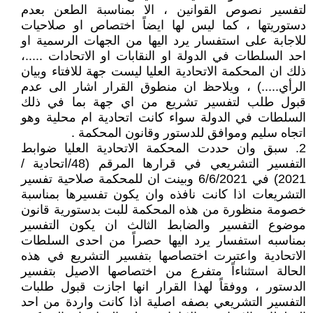
لتفسير نصوص القوانين ، الا بمناسبة الطعن بعدم
دستوريتها ، كما ليس لها ايضاً اختصاص او صلاحيات
للاجابة على استفسار يرد اليها من الجهات الرسمية او
احد السلطات في الدولة او النقابات او الاتحادات .....،
ذلك ان المحكمة الاتحادية العليا ليست جهة للافتاء وبيان
الرأي.....) ، ويلاحظ ان منطوق القرار اشار الى عدم
قبول طلب لتفسير تشريع من اي جهة بما في ذلك
السلطات في الدولة سواء كانت اتحادية ام محلية وهو
اتجاه سليم وموافق للدستور وقانون المحكمة .
2. سبق وان حددت المحكمة الاتحادية العليا ضوابط
التفسير التشريعي في قرارها المرقم (48/اتحادية /
2021) في 6/6/2021 وبينت ان للمحكمة صلاحية تفسير
التشريعات اذا كانت نافذه وان يكون تفسيرها بمناسبة
خصومة منظورة من هذه المحكمة للبت بدستورية قانون
موضوع التفسير والضابط الثالث ان يكون التفسير
بمناسبه استفسار يرد اليها حصراً من احدى السلطات
الاتحادية واعتبرت اختصاصها بتفسير التشريع في هذه
الحالة استثناءاً متفرع من اختصاصها الاصيل بتفسير
الدستور ، ووفقاً لهذا القرار انها اجازت قبول طلبات
التفسير التشريعي بصفه اصلية اذا كانت واردة من احد