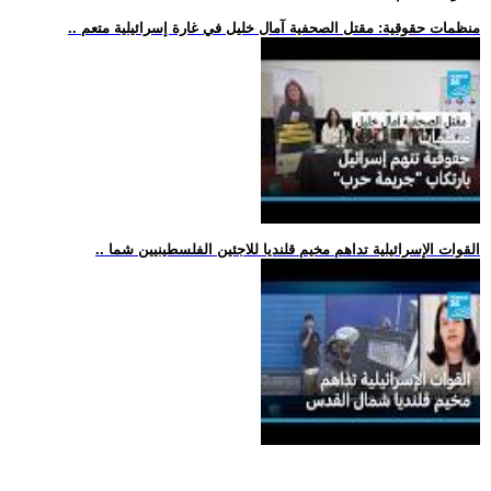
.. منظمات حقوقية: مقتل الصحفية آمال خليل في غارة إسرائيلية متعم
.. القوات الإسرائيلية تداهم مخيم قلنديا للاجئين الفلسطينيين شما