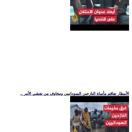
.. الأمطار تفاقم مأساة النازحين السودانيين ومخاوف من تفشي الأمر