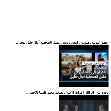
.. العفو الدولية وهيومن رايتس ووتش: مقتل الصحفية آمال خليل بهجو
.. نافذة من رام الله | قوات الاحتلال تقتحم مخيم قلنديا للاجئين