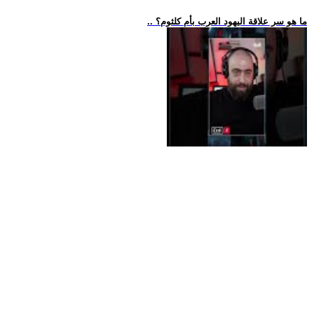
.. ما هو سر علاقة اليهود العرب بأم كلثوم؟