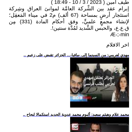
طيف أمين ( 2023 / 3 / 10 - 18:49 )
إبرام عقد بين الشِّركة العامَّة لموانئ العراق وشِركة
استئجار أرضٍ بمساحة (67 ألف) م2 في ميناء المَعقِل؛
لإنشاء مجمعٍ علميٍّ، وفق أحكام المادة (331) مِن
ق.ع.ع، والحبس الشَّديد لمُدَّة سنتين!.
Æ-;-min
اخر الافلام
.. مهدي لعريبي: من السينما إلى -مافيا-... الجزائر تقبض على زعيم
.. محمد علام وهيثم سعيد: ألبوم محمد عدوية الجديد استكمالا لنجاح