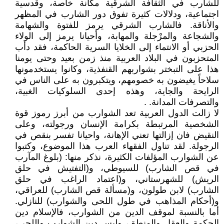
للشارب في الثقافة الشرقية مكانة خاصة، وقدسية
اجتماعية، ودلالات كثيرة تفوق دور الشارب في المظهر
والأناقة. فالشارب الشرقي يرمز للفتوة والشهامة
والشجاعة والمرْجلة والمهابة، وأحيانا يرمز إلى الولاء
الحزبي أو الانتماء إلى الخلايا السرية الحاكمة، فقد دأب
المتحزبون في البلاد العربية منذ زمن بعيد وحتى يومنا
هذا على التبختر بشواربهم القنفذية، وكانوا يستخدمونها
سلاحاً يغيضون به خصومهم، ويتكبرون به على الناس في
الرايحة والجاية، وهذه إحدى السلوكيات الغبية،
والتصرفات المدانة. .
لا زالت الدول العربية تعد الشوارب من أبرز رموز قوة
الشخصية المرتبطة بكرامة الإنسان ورجولته، وعلى
النقيض فان إزالتها تعني الإهانة، واحيانا تفسر بنقص في
الرجولة. لقد تناول الفقهاء العرب هذا الموضوع، وكتبوا
عن الشوارب المؤلفات الكثيرة، نذكر منها: (بلوغ المآرب
في قص الشارب) للسيوطي، و(التفتيش في حلق
الريش) للشهرستاني، و(اعتماد الراغب في حلق
الشارب) لابن طولون، و(مسألة قص الشارب) للعراقي،
و(أحكام المذاهب في طول اللحى والشوارب) للنازلي.
أما بالنسبة لموقف الدين من الشوارب، فالإسلام دين
الحكمة والعقل والمنطق، وليس دين الشوارب واللحى،