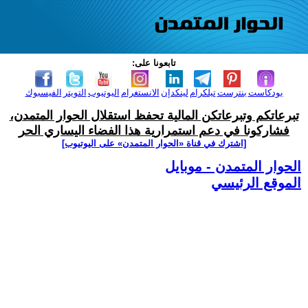
تابعونا على:
بودكاست
بنترست
تيلكرام
لينكدإن
الانستغرام
اليوتيوب
التويتر
الفيسبوك
تبرعاتكم وتبرعاتكن المالية تحفظ استقلال الحوار المتمدن،
فشاركونا في دعم استمرارية هذا الفضاء اليساري الحر
[اشترك في قناة ‫«الحوار المتمدن» على اليوتيوب]
الحوار المتمدن - موبايل
الموقع الرئيسي