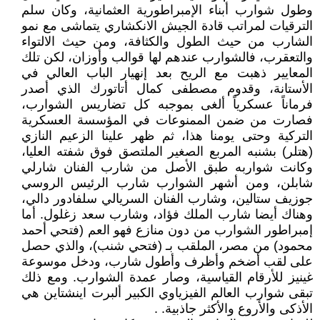
وطول شوارب أبناء الإمبراطورية العثمانية، وكان سلم
الترقيات لمراتب قادة الجيش الانكشاري يتماشى مع نمو
الشارب من حيث الطول والكثافة، ومن حيث الالتواء
والتعقرب، فالشوارب عندهم لها قوالب وأوزان، لكن تلك
المعايير ذهبت مع الريح بعد إنهيار الباب العالي في
الأستانة، وقدوم مصطفى كمال أتاتورك الذي أصدر
فرماناً عسكرياً ألغى بموجبه كل تضاريس الشوارب،
فصارت من ضمن الممنوعات في المؤسسة العسكرية
التركية وحتى يومنا هذا، ثم ظهر علينا الزعيم النازي
(هتلر) بشنبه المربع الصغير الملتصق فوق شفته العليا،
وكانت شواربه طبق الأصل من شارب الفنان شارلي
شابلن، ومن أشهر الشوارب شارب الرئيس الروسي
جوزيف ستالين، وشارب الفنان السريالي سلفادور دالي،
وهناك أيضا شارب الملك فؤاد، وشارب سعد زغلول. أما
إمبراطور الشوارب من دون منازع فهو العم (فتحي أحمد
محمود) من مصر، الملقب بـ (فتحي شنب)، والذي حصل
على لقب أضخم وأظرف وأطول شارب، ودخل موسوعة
غينيز للأرقام القياسية، وصار عمدة الشوارب. ومع ذلك
تبقى شوارب العالم الفيزياوي الكبير ألبرت اينشتاين هي
الأذكى والأروع والأكثر جاذبية. .