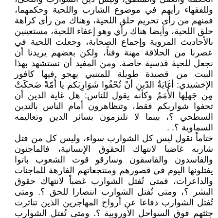
وللفقهاء رأيهم في موضوع الشارب واللحية وحكمهما،
فمنهم من رأى تحريم حلق اللحية، وهناك من رأى كراهة
حلق اللحية، وأيضا هناك رأي وهو إعفاء اللحية، مستعينين
بالأحاديث المروية وإجماع الصحابة، وجعلت اللحية في
عصرنا من الحلاقة مهنة وفناً، ولكن بعضهم يريدنا أن
نجعل للحية قدسية خاصة. ومن المفيد أن نستشهد بهذا
البيت من قصيدة طويلة للمتنبي يهجو فيها كافور
الإخشيدي: أغَايَةُ الدّينِ أنْ تُحْفُوا شَوَارِبَكم يا أُمّةً ضَحكَتْ
مِن جَهلِها الأُمَمُ وكأنه يقول للناس: هل غاية الدين أن
تحفوا شواربكم فقط، وتتظاهرون أمام الناس بالتدين
السطحي ؟، بينما لا تلتزمون بسائر الدين وتعاليمه
السماوية ؟. .
ختاماً نقول ليس كل الشوارب سواء، وليس كل من فتل
شاربه غاضبا لانتهاك الحقوق الإنسانية، فالماجنون
والفاسدون والفاسقون وسارقو قوت الشعوب باتوا
يفتلونها اليوم في قصورهم ومنتجعاتهم الفارهة للماجنات
والداعرات، فمتى تُفتل الشوارب غضباً لانتهاك حقوق
البشر ؟، ومتى تُفتل الشوارب انتصارا للحق ؟. ومتى
تُفتل الشوارب دفاعا عن أرواح المهاجرين الذين تناثرت
جثثهم فوق السواحل الأوروبية ؟. ومتى تُفتل الشوارب