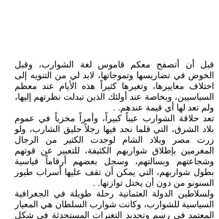
قبل أن أتصفح معكم قاموس لغة الشوارب، وقبل
الخوض في تضاريسها وتموجاتها، لابد لي من التنويه إلى
اختلاف معاييرها، وتغيرها كثيراً هذه الأيام عند معظم
السياسيين، وبخاصة عند أولئك الذين تبدلت نظرتهم إليها،
ولم تعد لها أي قيمة عندهم. .
تعد حلاقة الشوارب عيباً كبيراً، وأمراً مخزياً في عموم
بلاد الشرق، التي قلما نجد فيها رجلاً حليق الشارب، ولو
زرت مصر وبلاد الشام لوجدت الكثير من الرجال
المغرمين بإطلاق شواربهم الكثيفة، للتعبير عن قوتهم
وشجاعتهم وبسالتهم، وسجل بعضهم أرقاماً قياسية
بطول شواربهم، التي يمكن أن تقف عليها أسراب طيور
السنونو من دون أن يختل توازنها. .
ولسلاطين الدولة العثمانية رحلة طويلة في الجغرافية
السياسية للشوارب، وكانت شوارب السلطان هي المعيار
المعتمد في رسم وتحديد التغيرات المستحدثة في شكل