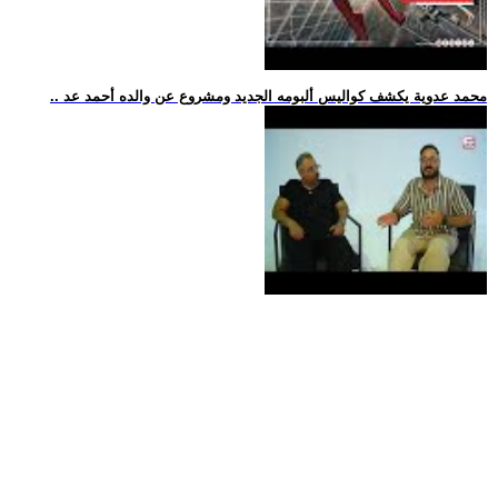
.. محمد عدوية يكشف كواليس ألبومه الجديد ومشروع عن والده أحمد عد