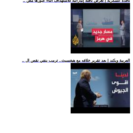
.. نافذة عسكرية | تعرض ناقلة إماراتية للاستهداف أثناء عبورها مض
.. العربية ويكند | بعد تقرير خلافه مع هيغسيث.. ترمب ينفي نقص ال