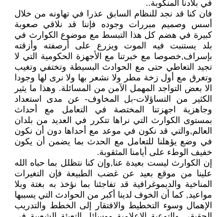
في بلادنا المنكوبة..
فان كنا قد نجد للنظام السابق عذرا في تهاونه من خلال
أسس وصميم مبررات وجوده فإننا قد نلاقي صعوبة
كبيرة في هضم كل هذا التبسط مع موضوع الكوارث في
بلد يستنبت فيه الموت ويزرع على أرصفته وأزقته
بإسراف,خصوصا مع خبرتنا مع الأجهزة الحكومية التي لا
تجيد التعاطي حتى مع الحوادث البسيطة وتختفي وتغيب
وتغرق مع أول زخة مطر ولا نشعر بها ولا نرى لها وجودا
الا بعض التواجد المهمل الآمن من المسائلة. وهذا ما يثير
الكثير من التساؤلات-بل المخاوف- عن مدى استعداد
وجاهزية اجهزتنا المختصة في التعامل مع أحداث
بمستوى الكوارث التي نراها تتكرر في العديد من بلدان
العالم,والتي قد نكون في موعد مع أحداها دون أن نكون
في وضع يؤهلنا للتعامل مع الحدث بما يضمن أن يكون
خفيف الوطء على أيامنا المثقوبة.
إن الكوارث ليست بعيدة عنا,وإن كنا نتظلل بما حباه الله
علينا من موقع بعيد عن غضب الطبيعة فإن التغيرات
المناخية والديموغرافية قد تفاجئنا بما نؤخذ به بغتة وبلا
مواعيد, كما أن الخوف لدينا أكبر من الحوادث التي يسببها
الإهمال وسوء التخطيط والافتقار إلى الخطط والتدريب
الحقيقي والتوعية الإعلامية ووسائل التعبئة الشعبية في