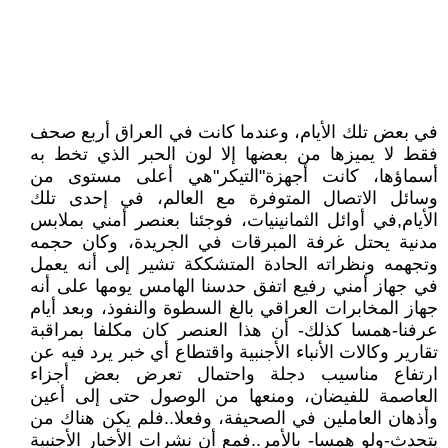
في بعض تلك الأيام، وعندما كانت في العراق أربع صحف
فقط لا يميزها من بعضها إلا لون الحبر الذي تخط به
أسماؤها، كانت أجهزة"التيكر"هي أعلى مستوى من
وسائل الاتصال المتوفرة مع العالم، في إحدى تلك
الأيام,في أوائل الثمانينيات، فوجئنا بعنصر أمني بملابس
مدنية يحتل غرفة المبرقات في الجريدة، وكان حجمه
وتجهمه ونظراته الحادة المتشككة تشير إلى أنه يعمل
في جهاز أمني رفيع اتفق حدسنا الهامس يومها على أنه
جهاز المخابرات العراقي بالغ السطوة والنفوذ، وبعد أيام
عرفنا-همسا كذلك- أن هذا العنصر كان مكلفا بمراقبة
تقارير وكالات الأنباء الأجنبية واقتطاع أي خبر يرد فيه عن
ارتفاع مناسيب دجلة واحتمال تعرض بعض أجزاء
العاصمة للفيضان، ومنعها من الوصول حتى إلى أعين
وأذهان العاملين في الصحيفة، وفعلا..فلم يكن هناك من
يتحدث-ولو همسا- بالأمر..فمع أن نشرات الأخبار الأجنبية