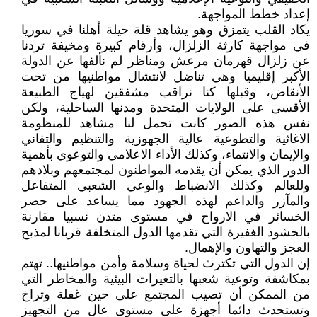
إعداد خطط المواجهة.
يكاد القلب يتمزق وهو يشاهد قلة حيلة أهلنا في سوريا
في مواجهة كارثة الزلزال، وأرقام كبيرة ومخيفة تردنا
عن زلزال قهرمان مرعش ومناظر لم نألفها عن الدولة
الأكبر إقليميا وهي تناضل لانتشال مواطنيها من تحت
الأنقاض، وقبلها كنا نراقب مشفقين لهياج الطبيعة
الأقسى على الولايات المتحدة ومدنها الساحلية، ولكن
نفس هذه الصور كانت تحمل لنا مشاهد للمنظومة
الاغاثية والتطوعية عالية الجهوزية والتنظيم والتفاني
والإيمان والانتماء، وكذلك الأداء الاعلامي والتوعوي بأهمية
الدور الذي يمكن أن يقدمه المواطنون لمجتمعهم وبلادهم
وللعالم وكذلك الانضباط والوعي الشعبي المتفاعل
والمآزر والداعم لهذه الجهود مما يساعد على حصر
الخسائر في الارواح في مستوى متدن نسبيا مقارنة
بالحشود الغفيرة التي تقدمها الدول المتخلفة قربانا لمذبح
العجز والتهاون والإهمال.
إن الدول التي تكترث لحياة وسلامة وأمن مواطنيها.. تهتم
بمكاشفة وتوعية شعبها بالتغيرات البيئية والمخاطر التي
من الممكن أن تصيب المجتمع على حين غفلة وتراخ
وتستحدث دائما أجهزة على مستوى عال من التجهيز