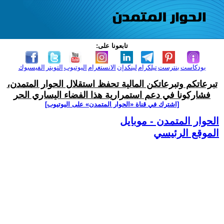
تابعونا على:
بودكاست
بنترست
تيلكرام
لينكدإن
الانستغرام
اليوتيوب
التويتر
الفيسبوك
تبرعاتكم وتبرعاتكن المالية تحفظ استقلال الحوار المتمدن،
فشاركونا في دعم استمرارية هذا الفضاء اليساري الحر
[اشترك في قناة ‫«الحوار المتمدن» على اليوتيوب]
الحوار المتمدن - موبايل
الموقع الرئيسي