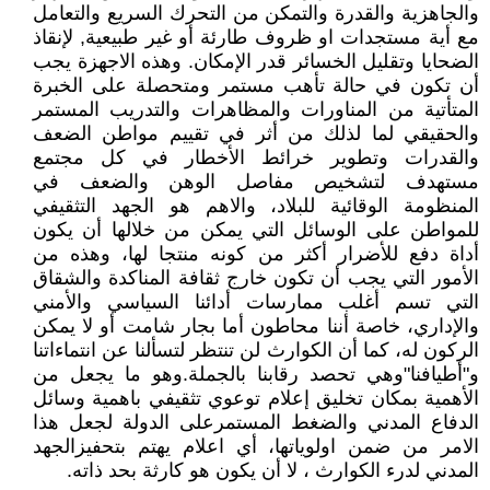
والجاهزية والقدرة والتمكن من التحرك السريع والتعامل
مع أية مستجدات او ظروف طارئة أو غير طبيعية, لإنقاذ
الضحايا وتقليل الخسائر قدر الإمكان. وهذه الاجهزة يجب
أن تكون في حالة تأهب مستمر ومتحصلة على الخبرة
المتأتية من المناورات والمظاهرات والتدريب المستمر
والحقيقي لما لذلك من أثر في تقييم مواطن الضعف
والقدرات وتطوير خرائط الأخطار في كل مجتمع
مستهدف لتشخيص مفاصل الوهن والضعف في
المنظومة الوقائية للبلاد، والاهم هو الجهد التثقيفي
للمواطن على الوسائل التي يمكن من خلالها أن يكون
أداة دفع للأضرار أكثر من كونه منتجا لها، وهذه من
الأمور التي يجب أن تكون خارج ثقافة المناكدة والشقاق
التي تسم أغلب ممارسات أدائنا السياسي والأمني
والإداري، خاصة أننا محاطون أما بجار شامت أو لا يمكن
الركون له، كما أن الكوارث لن تنتظر لتسألنا عن انتماءاتنا
و"أطيافنا"وهي تحصد رقابنا بالجملة.وهو ما يجعل من
الأهمية بمكان تخليق إعلام توعوي تثقيفي باهمية وسائل
الدفاع المدني والضغط المستمرعلى الدولة لجعل هذا
الامر من ضمن اولوياتها، أي اعلام يهتم بتحفيزالجهد
المدني لدرء الكوارث ، لا أن يكون هو كارثة بحد ذاته.