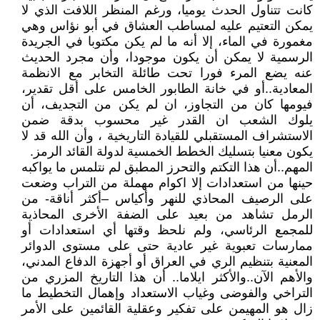
كانت تتناول الحدث يوميا، ورغم المنظر اللافت الذي لا
يمكن التعتيم عليه لمساطب العشاق في أبو نؤاس وهي
مغمورة في الماء، إلا أنه ما لم يكن مكتوبا في الجريدة
الرسمية لا يمكن أن يكون موجودا، وأن مجرد الحديث
عنه يضع المرء فورا تحت طائلة التخابر مع الانظمة
المعادية..أو في خانة الطابور الخامس على أقل تقدير،
فيومها كان من التجاوز، ان لم يكن من التجديف، أن
يلوك الشعب ان القدر غير محسوب بدقة ضمن
الاستشراف المستقبلي للقيادة التاريخية ، وأن الله قد لا
يكون معنيا بتسليك الخطط الخمسية لدولة القائد الرمز.
المهم..أن هذا التكتم والتحرز المطبق لم نتلمس ما يواكبه
حينها من استعدادات إلا اكوام مهملة من التراب وضعت
على الرصيف المحاذي للنهر وأكياس –أكثر أناقة- من
الرمل تشاهد من بعيد على الضفة الأخرى المحاذية
للمجمع الرئاسي، ولم نلحظ وقتها أي استعدادات أو
ممارسات تعبوية غير عادية حتى على مستوى الدوائر
المعنية بتنظيم الري في العراق أو أجهزة الدفاع المدني،
والأهم الآن..والأكثر ايلاما.. أن هذا التاريخ المزري من
التراخي والفوضى وغياب الاستعداد وإهمال التخطيط ما
زال هو المهيمن على تفكير وعقلية القائمين على الأمر