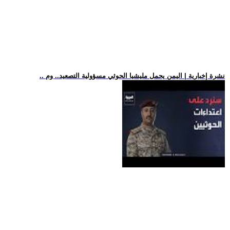
.. نشرة إخبارية | اليمن يحمل مليشيا الحوثي مسؤولية التصعيد.. وم