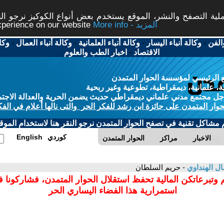
ة التصفح والنشر، الموقع يستخدم بعض أنواع الكوكيز نرجو النق
More info - المزيد
experience on our website
الفن
-
وكالة أنباء اليسار
-
وكالة أنباء العلمانية
-
وكالة أنباء العمال
-
وكا
الاقتصاد
-
اخبار الطب والعلوم
 الرئيسي لمؤسسة الحوار المتمدن
، علمانية، ديمقراطية، تطوعية وغير ربحية
ل مجتمع مدني علماني ديمقراطي حديث يضمن الحرية والعدالة الاجتم
حوار المتمدن على جائزة ابن رشد للفكر الحر والتى نالها أعلام في الفك
م مشاكل تقنية في تصفح الحوار المتمدن نرجو النقر هنا لاستخدام الموقع
كوردي
English
الاخبار
مراكز
الحوار المتمدن
ل الهنداوي
- حريم السلطان
 وتبرعاتكن المالية تحفظ استقلال الحوار المتمدن، فشاركونا 
استمرارية هذا الفضاء اليساري الحر