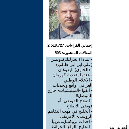
إجمالي القراءات: 2,518,727
المقالات المنشورة: 503
-
لماذا (انجرليك)..وليس
(علي ابن ابي طالب)
-
(الحاوي)..اردوغان
-
عندما يتحدث كهرمان
-
الاعلام الوطني
العراقي..واقع وتحديات
-
أبقوا -الميليشيات- خارج
الموصل!!
-
اصلاح الفوضى..أم
فوضى الاصلاح
-
الخليج في مهب التفاهم
الروسي- الامريكي
-
احداث بروكسل..عربياً
-
الخليج..الولع بالخرائط
لعديد من