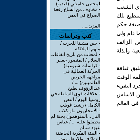
لمجتبى خامنئي (فيديو)
أي الشعب
-
مخاوف من اتساع رقعة
الصراع في اليمن
تطيع تلك
 صيغة حكم
المزيد.....
ا دام ولي
كتب ودراسات
اس الزائف
-
حين مشينا للحرب /
ملهم الملائكة
عية والذلة
-
لمحات من تاريخ اتفاقات
السلام / المنصور جعفر
-
كراسات شيوعية(
يق ثقافة
الحركة العمالية في
ظمة الوقت
مواجهة الحربين
العالميتين) ... /
رد التفيء
عبدالرؤوف بطيخ
-
علاقات قوى السلطة في
كن الاساس
روسيا اليوم / النص
في العالم
الكامل / رشيد غويلب
-
الانتحاريون ..او كلاب
النار ...المتوهمون بجنة لم
يحصلوا عليه ... / عباس
عبود سالم
-
البيئة الفكرية الحاضنة
للتطرّف والإرهاب ودور