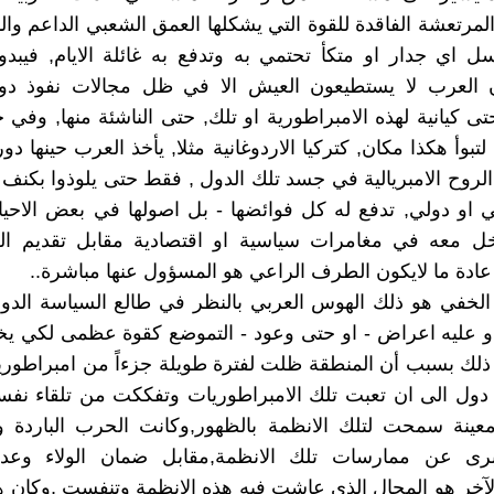
لمرتعشة الفاقدة للقوة التي يشكلها العمق الشعبي الداعم وال
سل اي جدار او متكأ تحتمي به وتدفع به غائلة الايام, فيبد
ن العرب لا يستطيعون العيش الا في ظل مجالات نفوذ دول
ى كيانية لهذه الامبراطورية او تلك, حتى الناشئة منها, وفي ح
 لتبوأ هكذا مكان, كتركيا الاردوغانية مثلا, يأخذ العرب حينها 
لروح الامبريالية في جسد تلك الدول , فقط حتى يلوذوا بكنف ا
ي او دولي, تدفع له كل فوائضها - بل اصولها في بعض الاحيا
ل معه في مغامرات سياسية او اقتصادية مقابل تقديم ال
ة ما لايكون الطرف الراعي هو المسؤول عنها مباشرة..
لخفي هو ذلك الهوس العربي بالنظر في طالع السياسة الدول
 عليه اعراض - او حتى وعود - التموضع كقوة عظمى لكي يخت
ذلك بسبب أن المنطقة ظلت لفترة طويلة جزءاً من امبراطورية
دول الى ان تعبت تلك الامبراطوريات وتفككت من تلقاء نفس
معينة سمحت لتلك الانظمة بالظهور,وكانت الحرب الباردة
برى عن ممارسات تلك الانظمة,مقابل ضمان الولاء وعد
آخر هو المجال الذي عاشت فيه هذه الانظمة وتنفست ,وكان ه