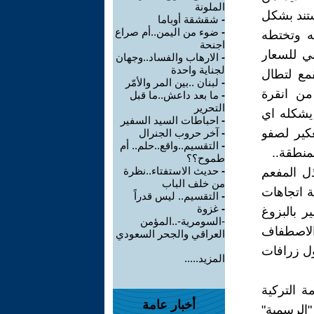
الملونة
ستند بشكل
-
شقشقة أوباما
-
ضوء من اليمن..أم صراع
ه وتختطه
اجنحة
ي للسعار
-
الارهاب والفساد..وجهان
لجناية واحدة
قمع لتطال
-
لبنان ..بين المر والأمّر
من انقرة
-
ما بعد داعش..ما قبل
التحرير
 يشكله اي
-
احباطات السيد السفير
كير لصفو
-
آخر حروب الجنرال
-
التقسيم..واقع..حلم.. أم
منطقة..
طموح؟؟
-
حديث الاستفتاء..نظرة
ذل المفعم
من خلف الباب
ة اتجاهات
-
التقسيم.. ليس قدراً
-
غزوة
ر بالبزوغ
-السومرية-..المؤمن
الاصطفاف
العراقي والجحر السعودي
ل زرافات
المزيد.....
ة التركية
أخبار عامة
"الرسمية"