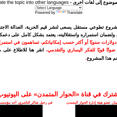
موضوع إلى لغات أخرى -
ate the topic into other languages
Powered by
Translate
شروع تطوعي مستقل يسعى لنشر قيم الحرية، العدالة الاجتم
. ولضمان استمراره واستقلاليته، يعتمد بشكل كامل على دعمك
دعمكم بمبلغ 10 دولارات سنويًا أو أكثر حسب إمكانياتكم، تساهمون في استم
وتًا قويًا للفكر اليساري والتقدمي
،
انقر هنا للاطلاع على 
م هذا المشروع
.
شترك في قناة «الحوار المتمدن» على اليوتيوب
ز، عضو هيئة إدارة الحوار المتمدن
في رحيل شاكر الناصري، أحد مؤسسي 