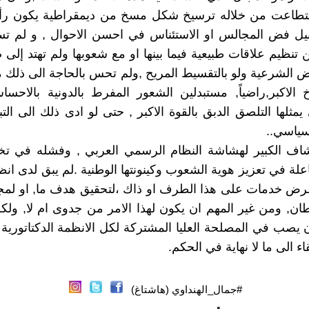
تطاعت من خلاله ترسيخ شكل مسخ من ديمقراطية يكون ر
بيل فض المجالس او الاستئناس في احسن الاحوال , و لم تس
ن تنظيم علاقات طبيعية فيما بينها او مع شعوبها ولم تهتد إلى
الشرعية ولو بالتقسيط المريح ,ولم تحس بالحاجة الى ذلك م
اخ الاكبر,راضياً, مستبدلين الشعور المفرط بالدونية بالاحس
 يمثلها التلصق الدبق بالقوة الاكبر , حتى لو ادى ذلك الى التب
سياسي..
شاف الكبير لهشاشة النظام الرسمي العربي , وفشله في تخل
لة في تعزيز هوية الشعوب وكينونتها الوطنية .لم يبق لدى ان
 عرض خدمات على هذا الطرف او ذاك ،لتحقيق هدف ما, او لمج
ن, ومن غير المهم ان يكون لهذا الامر من جدوى ام لا, ول
 يصب في المصلحة العليا المشتركة لكل الانظمة الدكتاتورية 
قاء الى ما لا نهاية في الحكم.
#جمال_الهنداوي (هاشتاغ)