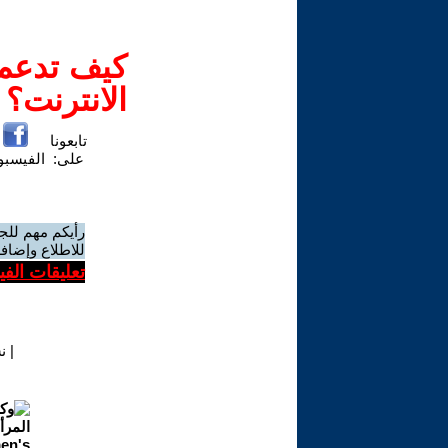
كيف تدعم-
الانترنت؟
تابعونا
على:
الفيسب
رأيكم مهم للج
للاطلاع وإضافة
تعليقات الف
|
ن