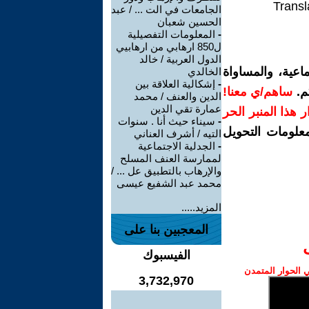
Transl
الجامعات في الت ... / عبد
الحسين شعبان
-
المعلومات التفصيلية
ل850 ارهابي من ارهابيي
الدول العربية / خالد
اعية، والمساواة
الخالدي
-
إشكالية العلاقة بين
م.
ساهم/ي معنا!
الدين والعنف / محمد
عمارة تقي الدين
رار هذا المنبر الحر
-
سيناء حيث أنا . سنوات
معلومات التحويل
التيه / أشرف العناني
-
الجدلية الاجتماعية
لممارسة العنف المسلح
والإرهاب بالتطبيق عل ... /
محمد عبد الشفيع عيسى
المزيد.....
المعجبين بنا على
الفيسبوك
الحوار المتمدن
3,732,970