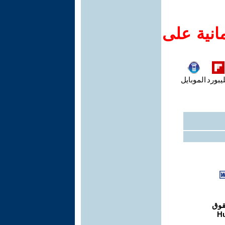
انية على
يبورد
الموبايل