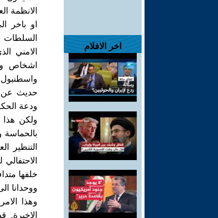
الانظمة ال
او باخر ا
السلطات لل
اخر الافلام
الامني الذ
اشخاص وعنا
واسطنبول م
حديث عن ا
ودعة الحكم
ولكن هذا ا
بالحماسة و
التنظير ال
الاحتفالي
خلفها متدا
ووحدانا ال
وهذا الامر
الاخيرة, ق