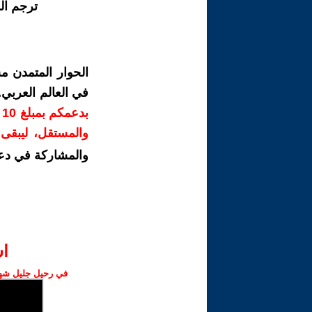
ترجم ال
الحوار المتمدن م
في العالم العربي
ب
والمستقل، ليبقى ص
والمشاركة في دع
ا‫
في رحيل جليل شهبا