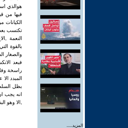
هوالذي اس
فيها من ق
الكيانات م
تكتسب بعض 
النعمة ,ال
بالقوة التي
والصغار ال
فبعد الانك
راسخة وفاع
المبدد الا
بظل السلطا
انه يجب ان
,الا وهو الب
المزيد.....