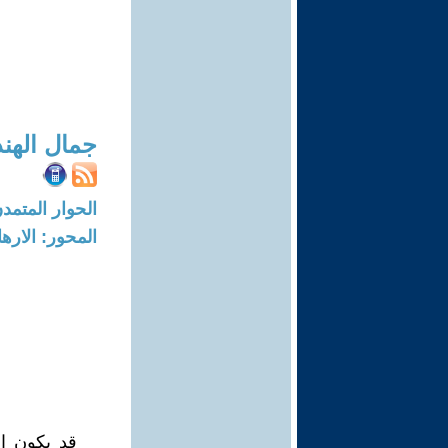
جمال الهن
الحوار المتمدن-العدد: 5236 - 16
المحور: الاره
قد يكون ال