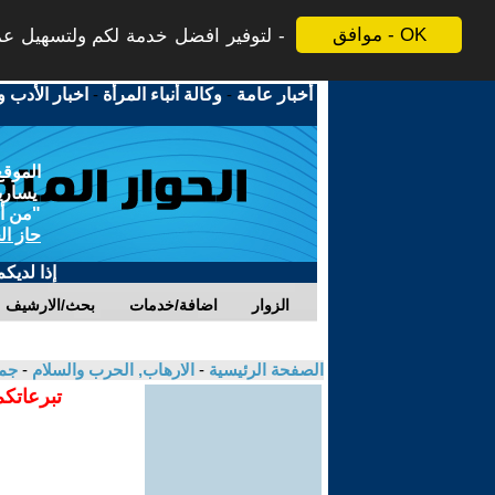
موافق - OK
لتوفير افضل خدمة لكم ولتسهيل عملي
أخبار عامة
-
وكالة أنباء المرأة
-
اخبار الأدب و
الموقع
يسارية
"من أج
حاز ال
إذا لديك
الزوار
اضافة/خدمات
بحث/الارشيف
الصفحة الرئيسية
-
الارهاب, الحرب والسلام
-
جما
تبرعاتكم