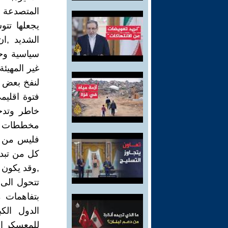
المتصدعة ا
يجعلها تتو
الشديد ,ا
سياسية وحت
غير المهيئة
لنفخ بعض ا
فتوة اقليم
خاطر وتدخ
مخططات عاد
فليس من ا
كل من تبدو
,وقد يكون 
تتحول الى 
بتفاهمات 
الدول الك
للمعسكر ال