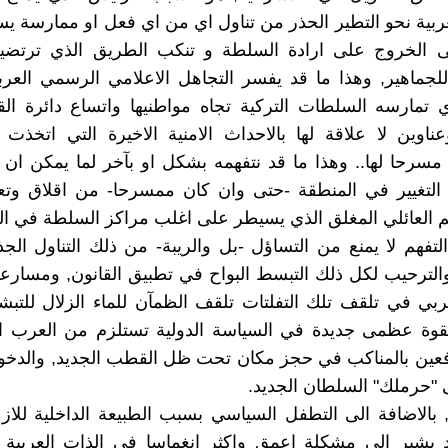
عربية نحو التطير الحذر من تناول اي من اي فعل او ممارسة ي
لى الخروج على ارادة السلطة و تنكب الطريق الذي ترتضي
جماهير, وهذا ما قد يفسر التجاهل الاعلامي الرسمي العرب
ي تمارسه السلطات التركية تجاه مواطنيها واتساع دائرة ال
وين لا علاقة لها بالاحداث الامنية الاخيرة التي اتخذت 
سرحا لها.. وهذا ما قد نتفهمه بشكل او بآخر لما يمكن ان
لتغيير في المنطقة -حتى وان كان ممسرحا- من اقلاق وتع
 العائلي المغلق الذي يسيطر على اغلب مراكز السلطة في ال
لتفهم لا يمنع من التساؤل -بل والريبة- من ذلك التناول الج
الترحيب لكل ذلك التبسط البواح في تطبيق القانون, ومسارع
عربي في تلقف تلك التفلتات تلقف الظمآن للماء الزلال للتبشي
 لقوة عظمى جديدة في السياسة الدولية تستلزم من العرب 
فعين بالمناكب في حجز مكان تحت ظل القطب الجديد, والدخو
ى "حرملك" السلطان الجديد.
, بالاضافة الى التطفل السياسي بسبب الطبيعة الداخلية للازم
د يشير الى مشكلة اعمق واكثر انغماسا في الذات العربية 