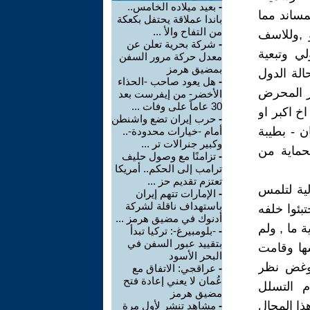
-
بعيد ميلاده الخامس..
مساند مما
باندا عملاقة يحتفل بكعكة
من التفاح والأ ...
و ,وللاسف
-
شركة بحرية تعلن عن
ي وتبعية
معدل حركة مرور السفن
بمضيق هرمز
الة الدول
-
هل يعود صاحب -الحذاء
دور المحرض
الأخضر- من إيفرست بعد
30 عاماً على وفات ...
خ اكبر او
-
حرب إيران تضع واشنطن
ن - بطيبة
أمام -خيارات محدودة-..
وكبير جنرالات تر ...
حماية من
-
تزامنًا مع وصول حليف
ترامب إلى الحكم.. أمريكا
تعتزم تقديم حز ...
ية لتلمس
-
الإمارات تتهم إيران
باستهداف ناقلة لشركة
بئوا خلفه
أدنوك في مضيق هرمز ...
 ما , ولم
-
-بلومبيرغ-: تركيا تبدأ
بتقييد عبور السفن في
ها وقامت
البحر الأسود
 وغض نظر
-
عراقجي: الاتفاق مع
عُمان لا يعني إعادة فتح
م التسلل
مضيق هرمز
ذا المجال
-
مشاهد تنشر لأول مرة