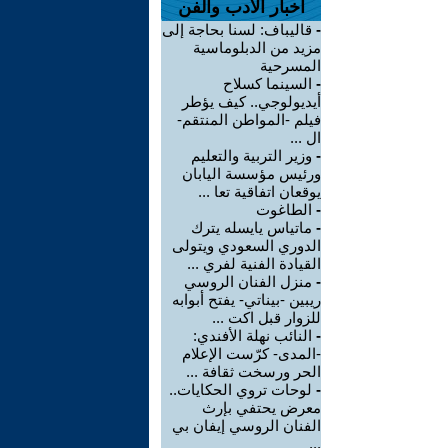
اخبار الأدب والفن
-
قاليباف: لسنا بحاجة إلى
مزيد من الدبلوماسية
المسرحية
-
السينما كسلاح
أيديولوجي.. كيف يؤطر
فيلم -المواطن المنتقم-
ال ...
-
وزير التربية والتعليم
ورئيس مؤسسة اليابان
يوقعان اتفاقية تعا ...
-
الطاغوت
-
ماتياس يايسله يترك
الدوري السعودي ويتولى
القيادة الفنية لفري ...
-
منزل الفنان الروسي
ريبين -بيناتي- يفتح أبوابه
للزوار قبل اكت ...
-
النائب نهلة الأفندي:
-المدى- كرّست الإعلام
الحر ورسخت ثقافة ...
-
لوحات تروي الحكايات..
معرض يحتفي بإرث
الفنان الروسي إيفان بي
...