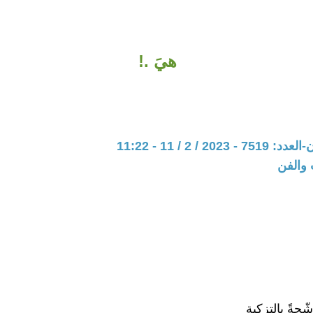
هيَ .!
20 / 2 / 11 - 11:22
 والفن
ّحةً بالتزكية