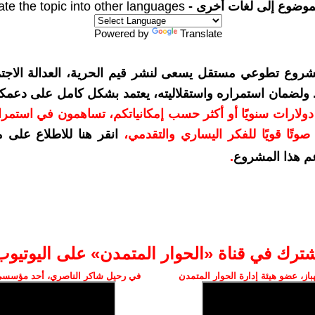
موضوع إلى لغات أخرى -
ate the topic into other languages
Powered by
Translate
شروع تطوعي مستقل يسعى لنشر قيم الحرية، العدالة الاجتم
. ولضمان استمراره واستقلاليته، يعتمد بشكل كامل على دعمك
دعمكم بمبلغ 10 دولارات سنويًا أو أكثر حسب إمكانياتكم، تساهمون في استم
وتًا قويًا للفكر اليساري والتقدمي
،
انقر هنا للاطلاع على 
م هذا المشروع
.
شترك في قناة «الحوار المتمدن» على اليوتيوب
ز، عضو هيئة إدارة الحوار المتمدن
في رحيل شاكر الناصري، أحد مؤسسي 