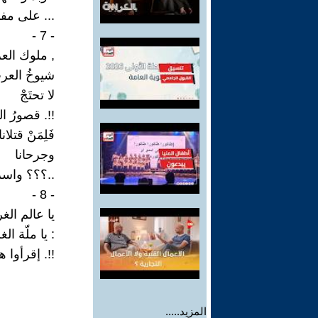
... على مفا
- 7 -
, ملوك الع
شيوخُ العر
لا تحتَجْ
!!. قصورُ الع
فَلِمَنْ قتلانا
وجرحانا
..؟؟؟ واسر
- 8 -
يا عالم الغ
: يا ملّة ال
!!. إقرأوا ه
المزيد.....