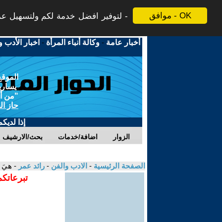
موافق - OK
لتوفير افضل خدمة لكم ولتسهيل عملي
أخبار عامة
-
وكالة أنباء المرأة
-
اخبار الأدب و
الموقع
يسارية
"من أج
حاز ال
إذا لديك
الزوار
اضافة/خدمات
بحث/الارشيف
الصفحة الرئيسية
-
الادب والفن
-
رائد عمر
- هيَ .
تبرعاتكم