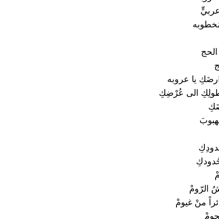
عربيٍّ
 مَخطوبه
الحج
ج
ارضَكِ يا عروبه
طولِكِ الى عُرْضِكِ
َكِ
هبوبَ
دودِكِ
ُدودكِ
ْ
ُ الرّومْ
اً منْ غيومْ
جومْ