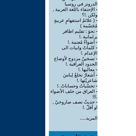
الدرونز في روسيا
-
الإحتفاء باللغة العربية ,
ولكن .!؟
-
( علائمُ استفهامٍ عربيةٍ
مُجَسّمة )
-
نحوَ : تقليم اظافر
برلمانية .!
-
اضواءٌ مُعتمة .!
-
كلماتٌ وابيات الى
الإعدام .!
-
تسخينٌ مزدوج لأوضاع
الحدود العراقية .!
-
معاليها .!
-
أشعارٌ تخلعُ لِباسَ
شاعريّتها .!
-
تحسّباتٌ وحساباتْ .!
-
العراق من خلف الأضواء
.!!!
-
حديثٌ نصف صاروخيّ ,
او أقلّ .!
المزيد.....