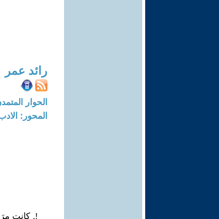
رائد عمر
الحوار المتمدن-العدد: 7519 - 23
المحور: الادب
!. كانت مرَش