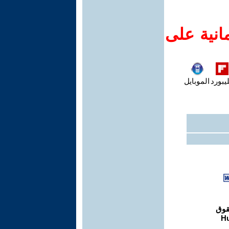
انية على
يبورد
الموبايل