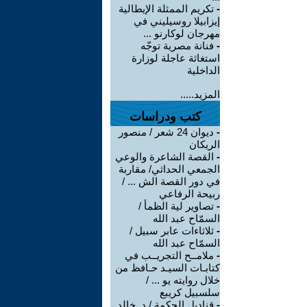
-
تكريم الممثلة الإيطالية
إيزابيلا روسيليني في
مهرجان لوكارنو ...
-
فنانة مصرية توجّه
استغاثة عاجلة لوزارة
الداخلية
المزيد.....
كتب ودراسات
-
ديوان 24 شعر / منصور
الريكان
-
القصة الشاعرة والوعي
الجمعي الحداثي/ مقاربة
في دور القصة الش ... /
ربيحة الرفاعي
-
تصاوير لية الظمأ /
السمّاح عبد الله
-
ثلاثاءات عابر سبيل /
السمّاح عبد الله
-
ملامــح التجريــب في
كتابـات السيـد حـافظ من
خلال روايته يو ... /
سلسبيل كريبع
-
قناديل الحكمة / د. خالد