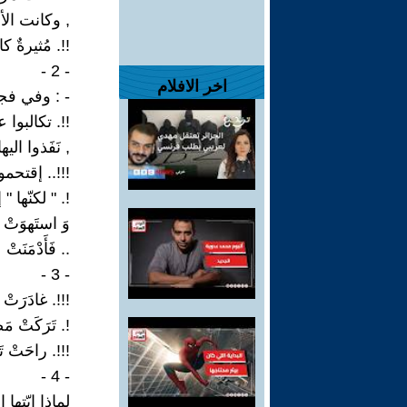
, وكانت الأم
!!. مُثيرةٌ 
- 2 -
اخر الافلام
- : وفي فجر
!!. تكالبوا ع
, نَفَذوا اليها
!!!.. إقتحمو
!. " لكنّها "
وَ استَهوَتْ
.. فَأَدْمَنَ
- 3 -
!!!. غادَرَتْ 
!. تَرَكَتْ مَص
!!!. راحَتْ ت
- 4 -
لماذا ايّتها 