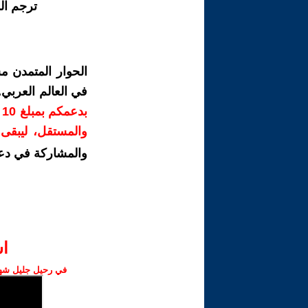
ترجم ال
الحوار المتمدن م
في العالم العربي
ب
والمستقل، ليبقى ص
والمشاركة في دع
ا‫
في رحيل جليل شهبا