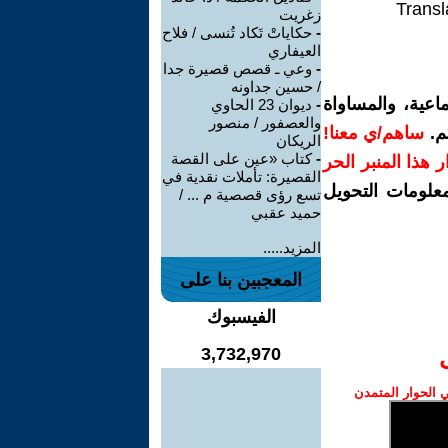
Transl
زغريت
-
حكاياتْ تَكاد تُنسى / فلاح
العيفاري
-
وعي ـ قصص قصيرة جدا
/ حسين جداونه
اعية، والمساواة
-
ديوان 23 الحاوي
والعصفور / منصور
م.
ساهم/ي معنا!
الريكان
-
كتاب «عين على القصة
رار هذا المنبر الحر
القصيرة: تأملات نقدية في
معلومات التحويل
تسع رؤى قصصية م ... /
حميد عقبي
المزيد.....
المعجبين بنا على
الفيسبوك
3,732,970
الحوار المتمدن