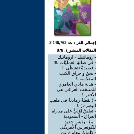
إجمالي القراءات: 2,146,763
المقالات المنشورة: 978
-
رومانتيك - اروماتيك
-
في صالةِ العمليّات .!!!
-
قصيدةٌ تتشظّى .!
-
نحنُ وإحراق الكتب
المقدّسة .!
-
هدية هادي العامري
للمنتخب العراقي هي
الأفقر .!
-
( نقطةٌ رماديةٌ في ملعب
البصرة ) .!
-
تعليقٌ اوّليٌّ على مباراة
العراق - السعودية
-
معَ : رئيسٍ جديدٍ
للكونغرس الأمريكي
-
كلماتٌ مغايرة عن