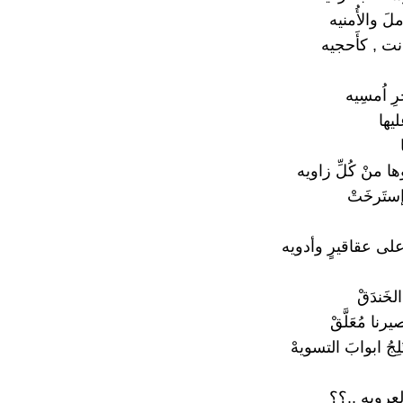
لَ والأُمنيه
كانت , كأَحجيه
ِ اُمسِيه
ليها
ها منْ كُلِّ زاويه
 إستَرخَتْ
تْ على عقاقيرٍ وأدويه
الخَندَقْ
يرنا مُعَلَّقْ
َلِجُ ابوابَ التسويهْ
العروبه ..؟؟