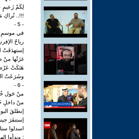
لِكَمْ زَعيمٍ 
!!!.. تُراكِ
- 5 -
في موسمِ 
رياحُ الإفرن
إستهدَفَتْ 
غزَتْها منْ 
هَتَكَتْ عَرْض
وشَرَعَتْ ال
- 6 -
منْ حَول خُ
منْ داخلِ ح
إنطلقَ البوم
إستنفَرَ جيش
اسدلوا ستائر
: وبدأوا اله