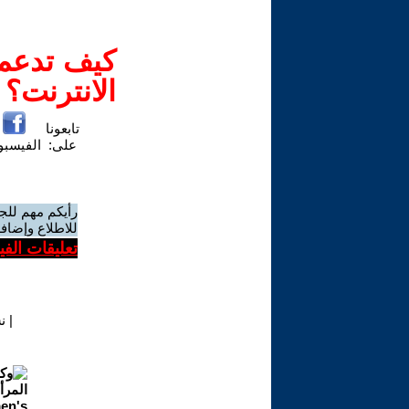
كيف تدعم-
الانترنت؟
تابعونا
على:
الفيسب
رأيكم مهم للج
للاطلاع وإضافة
تعليقات الف
|
ن