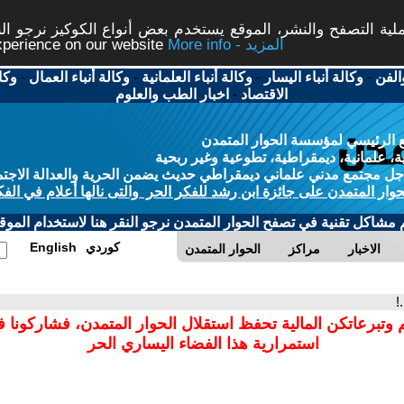
ة التصفح والنشر، الموقع يستخدم بعض أنواع الكوكيز نرجو النق
More info - المزيد
experience on our website
الفن
-
وكالة أنباء اليسار
-
وكالة أنباء العلمانية
-
وكالة أنباء العمال
-
وكا
الاقتصاد
-
اخبار الطب والعلوم
 الرئيسي لمؤسسة الحوار المتمدن
، علمانية، ديمقراطية، تطوعية وغير ربحية
ل مجتمع مدني علماني ديمقراطي حديث يضمن الحرية والعدالة الاجتم
حوار المتمدن على جائزة ابن رشد للفكر الحر والتى نالها أعلام في الفك
م مشاكل تقنية في تصفح الحوار المتمدن نرجو النقر هنا لاستخدام الموقع
كوردي
English
الاخبار
مراكز
الحوار المتمدن
!
 وتبرعاتكن المالية تحفظ استقلال الحوار المتمدن، فشاركونا 
استمرارية هذا الفضاء اليساري الحر