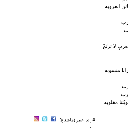
تن العروبه
رب
ب
ربِ لا ترتَجْ
انا منسوبه
رب
غرب
ويّتنا مقلوبه
#رائد_عمر (هاشتاغ)