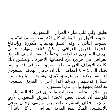
تعليق اوّلي على مباراة العراق – السعودية
الشوط الأول من المباراة كان اكثر سخونةً وديناميّة من
الشوط الثاني , وقد إتّسمَ بهجَماتٍ مكررةٍ وبإندفاعٍ
ملحوظ للفريق العراقي , لكنّ كفاءة ومهارة حامي
الهدف السعودي قد اوقفت وعطّلتْ بعض اهداف الفريق
العراقي في جزيءٍ من لحظاتها الأخيرة , وبعكس ذلك
لكانت الأهداف التي يسجلها الفريق العراقي قد او ربما
تصل الى 5 – 6 اهداف , بل أنّ حامي الهدف السعودي
قد انقذ بلاده من هزيمةٍ كبرى وشنيعة , بالرغم من
خسارة فريقهم , وبرغمِ إقرارٍ آخرٍ أنّ الفريق السعودي
قد لعبَ بمهنيةٍ وأداءٍ عال المستوى
من خلال المتابعة لمجريات ما جرى في كلا الشوطين ,
فلوحظ أنّ تبديل بعض اعضاء الفريق السعودي لأربعِ
مرّاتٍ , فكان استقراء ذلك يرنو ويومئ وحتى يوحي
بالإستبشار المبكّر بفوز الفريق العراقي , إذ كانَ بائناً أنّ