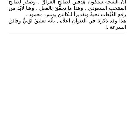
أنّ النتيجة ستكون هدفين لصالح العراق , وصفر لصالح
المنتخب السعودي , وهذا ما تحقّقَ بالفعل , وهنا لابّد من
رفع القُبّعات تحيةً وتقديراً للكابتن يونس محمود .
هذا وقد ذكرنا في العنوانِ اعلاه , بأنّه تعليقٌ اوّليٌّ وفائق
السرعة .!