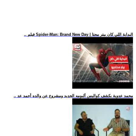
.. فيلم Spider-Man: Brand New Day | البداية اللي كان بيتر محتا
.. محمد عدوية يكشف كواليس ألبومه الجديد ومشروع عن والده أحمد عد