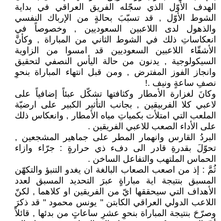
الهدف الأوّل الذي سجّله الفريق العراقي في بداية
الشوط الأوّل , قد تسبّبَ بحالةٍ من الإرباك النفسي
والذهول لدى اللاعبين السعوديين , وخصوصاً في
انعكاساتِ ذلك في الشوط الثاني من المباراة , وكأنَّ
الأشقّاء اللاعبين السعوديين قد امسوا من الزاوية
السيكولوجية , يدنون من حالة اليأس النصفي لتحقيق
وانجاز الفوز المفترض , ومن قبل انتهاء المباراة بنحوِ
نصفِ ساعةٍ ونيف .!
وكانَ لغزارة الأمطار وكثافتها تشكّل عبئاً إضافياً على
لاعبي كلا الفربيقين , بجانب التأثير الكبير على ارضيّة
الملعب التي امتلأت بكمياتِ مياه الأمطار , وانعكاس ذلك
على الأداء الصعب للاعبي الفريقين .
البردُ القارس وانهمار المطر على جماهير المشجعين ,
تحوّلَ بقدرةِ قادر الى دفء ذي حرارةٍ : جرّاء وازاء
الحماس الملتهب والتفاعل الساخن .
ثُمَّ : إذ من اصعب الصعاب البالغة ان يغدو التنبؤ والتكهّن
المسبق بنتيجة اية مباراةٍ عبرَ التحديد المسبق لعدد
الأهداف التي سيحققها ايّ من الفريقين او كلاهما , لكنّ
اللاعب الدولي العراقي الكابتن " يونس محمود " قد ذكرَ
وصرّحَ بنتيجة المباراة بنحوِ عشرِ ساعاتٍ من بدئها , قائلاً