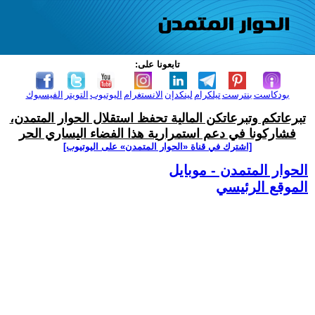
تابعونا على:
بودكاست
بنترست
تيلكرام
لينكدإن
الانستغرام
اليوتيوب
التويتر
الفيسبوك
تبرعاتكم وتبرعاتكن المالية تحفظ استقلال الحوار المتمدن،
فشاركونا في دعم استمرارية هذا الفضاء اليساري الحر
[اشترك في قناة ‫«الحوار المتمدن» على اليوتيوب]
الحوار المتمدن - موبايل
الموقع الرئيسي