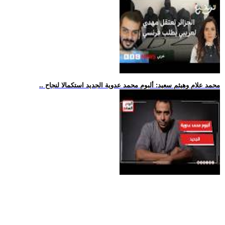
.. محمد علام وهيثم سعيد: ألبوم محمد عدوية الجديد استكمالا لنجاح